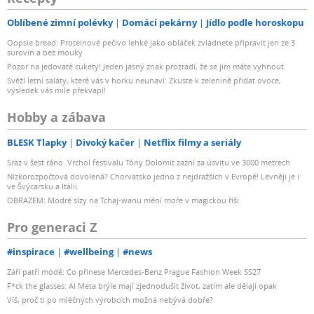
Oblíbené zimní polévky
Domácí pekárny
Jídlo podle horoskopu
Oopsie bread: Proteinové pečivo lehké jako obláček zvládnete připravit jen ze 3
surovin a bez mouky
Pozor na jedovaté cukety! Jeden jasný znak prozradí, že se jim máte vyhnout
Svěží letní saláty, které vás v horku neunaví: Zkuste k zelenině přidat ovoce,
výsledek vás mile překvapí!
Hobby a zábava
BLESK Tlapky
Divoký kačer
Netflix filmy a seriály
Sraz v šest ráno. Vrchol festivalu Tóny Dolomit zazní za úsvitu ve 3000 metrech
Nízkorozpočtová dovolená? Chorvatsko jedno z nejdražších v Evropě! Levněji je i
ve Švýcarsku a Itálii
OBRAZEM: Modré slzy na Tchaj-wanu mění moře v magickou říši
Pro generaci Z
#inspirace
#wellbeing
#news
Září patří módě: Co přinese Mercedes-Benz Prague Fashion Week SS27
F*ck the glasses: AI Meta brýle mají zjednodušit život, zatím ale dělají opak
Víš, proč ti po mléčných výrobcích možná nebývá dobře?