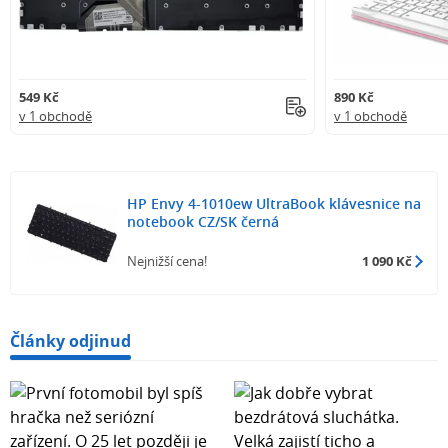
549 Kč
890 Kč
v 1 obchodě
v 1 obchodě
HP Envy 4-1010ew UltraBook klávesnice na
notebook CZ/SK černá
Nejnižší cena!
1 090 Kč
Články odjinud