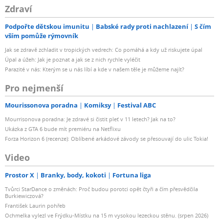
Zdraví
Podpořte dětskou imunitu
Babské rady proti nachlazení
S čím
vším pomůže rýmovník
Jak se zdravě zchladit v tropických vedrech: Co pomáhá a kdy už riskujete úpal
Úpal a úžeh: Jak je poznat a jak se z nich rychle vyléčit
Parazité v nás: Kterým se u nás líbí a kde v našem těle je můžeme najít?
Pro nejmenší
Mourissonova poradna
Komiksy
Festival ABC
Mourrisonova poradna: Je zdravé si čistit pleť v 11 letech? Jak na to?
Ukázka z GTA 6 bude mít premiéru na Netflixu
Forza Horizon 6 (recenze): Oblíbené arkádové závody se přesouvají do ulic Tokia!
Video
Prostor X
Branky, body, kokoti
Fortuna liga
Tvůrci StarDance o změnách: Proč budou porotci opět čtyři a čím přesvědčila
Burkiewiczová?
František Laurin pohřeb
Ochmelka vylezl ve Frýdku-Místku na 15 m vysokou lezeckou stěnu. (srpen 2026)