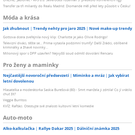
Transfer za tři miliardy do Realu Madrid: Diomande měl před lety působit v Česku!
Móda a krása
Jak zhubnout
Trendy nehty pro jaro 2025
Nové make-up trendy
Gottova dcera zveřejnila nový klip: Charlotte je jako Olivie Rodrigo!
Televizní diváci, těšte se... Prima vytasila podzimní trumfy! Další Zrádci, oblíbené
kriminálky a žhavé novinky...
Milionový spor s DPP uzavřen? Nejvyšší soud odmítl dovolání Rencaru
Pro ženy a maminky
Nejčastější novoroční předsevzetí
Miminko a mráz
Jak vybírat
letní dovolenou
Hlasatelka a moderátorka Saskia Burešová (80) - Smrt manžela ji zdrtila! Co jí vrátilo
chuť žít?
Veggie Burritos
KVÍZ: Rafťáci. Otestujte své znalosti kultovní letní komedie
Auto-moto
Alko-kalkulačka
Rallye Dakar 2025
Dálniční známka 2025