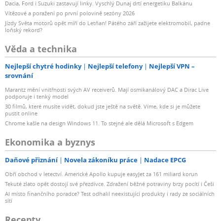
Dacia, Ford i Suzuki zastavují linky. Vyschlý Dunaj drtí energetiku Balkánu
Vítězové a poražení po první polovině sezóny 2026
Jízdy Světa motorů opět míří do Letňan! Pátého září zažijete elektromobil, padne
loňský rekord?
Věda a technika
Nejlepší chytré hodinky
Nejlepší telefony
Nejlepší VPN –
srovnání
Marantz mění vnitřnosti svých AV receiverů. Mají osmikanálový DAC a Dirac Live
podporuje i tenký model
30 filmů, které musíte vidět, dokud jste ještě na světě. Víme, kde si je můžete
pustit online
Chrome kašle na design Windows 11. To stejné ale dělá Microsoft s Edgem
Ekonomika a byznys
Daňové přiznání
Novela zákoníku práce
Nadace EPCG
Obří obchod v letectví. Americké Apollo kupuje easyJet za 161 miliard korun
Tekuté zlato opět dostojí své přezdívce. Zdražení běžné potraviny brzy pocítí i Češi
AI místo finančního poradce? Test odhalil neexistující produkty i rady ze sociálních
sítí
Recepty