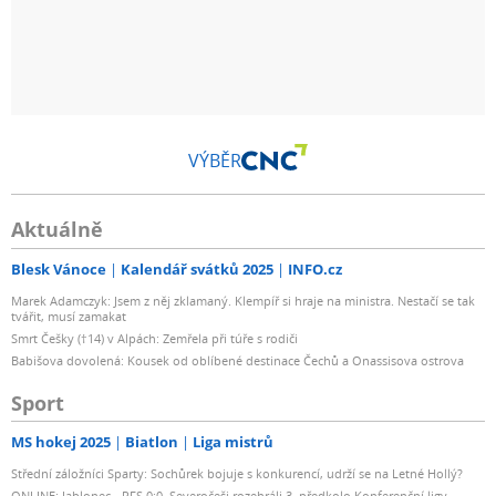
VÝBĚR
Aktuálně
Blesk Vánoce
Kalendář svátků 2025
INFO.cz
Marek Adamczyk: Jsem z něj zklamaný. Klempíř si hraje na ministra. Nestačí se tak
tvářit, musí zamakat
Smrt Češky (†14) v Alpách: Zemřela při túře s rodiči
Babišova dovolená: Kousek od oblíbené destinace Čechů a Onassisova ostrova
Sport
MS hokej 2025
Biatlon
Liga mistrů
Střední záložníci Sparty: Sochůrek bojuje s konkurencí, udrží se na Letné Hollý?
ONLINE: Jablonec - RFS 0:0. Severočeši rozehráli 3. předkolo Konferenční ligy