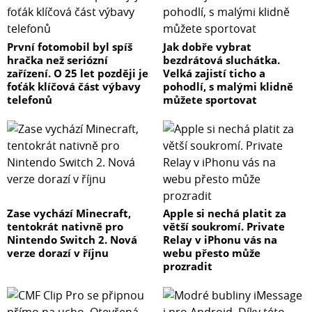
První fotomobil byl spíš
Jak dobře vybrat
hračka než seriózní
bezdrátová sluchátka.
zařízení. O 25 let později je
Velká zajistí ticho a
foťák klíčová část výbavy
pohodlí, s malými klidně
telefonů
můžete sportovat
Zase vychází Minecraft,
Apple si nechá platit za
tentokrát nativně pro
větší soukromí. Private
Nintendo Switch 2. Nová
Relay v iPhonu vás na
verze dorazí v říjnu
webu přesto může
prozradit