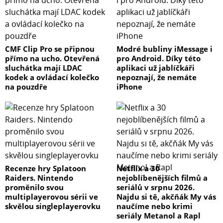
CMF Clip Pro se připnou
Modré bubliny iMessage i
přímo na ucho. Otevřená
pro Android. Díky této
sluchátka mají LDAC
aplikaci už jablíčkáři
kodek a ovládací kolečko
nepoznají, že nemáte
na pouzdře
iPhone
Recenze hry Splatoon
Netflix a 30
Raiders. Nintendo
nejoblíbenějších filmů a
proměnilo svou
seriálů v srpnu 2026.
multiplayerovou sérii ve
Najdu si tě, akčňák My vás
skvělou singleplayerovku
naučíme nebo krimi
seriály Metanol a Rapl