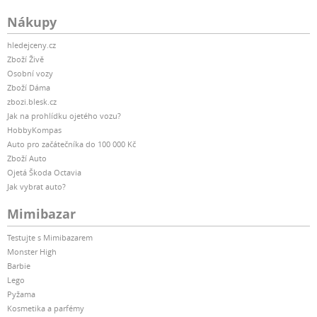
Nákupy
hledejceny.cz
Zboží Živě
Osobní vozy
Zboží Dáma
zbozi.blesk.cz
Jak na prohlídku ojetého vozu?
HobbyKompas
Auto pro začátečníka do 100 000 Kč
Zboží Auto
Ojetá Škoda Octavia
Jak vybrat auto?
Mimibazar
Testujte s Mimibazarem
Monster High
Barbie
Lego
Pyžama
Kosmetika a parfémy