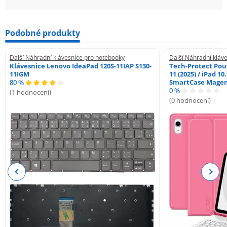
Podobné produkty
Další Náhradní klávesnice pro notebooky
Další Náhradní kláv
Klávesnice Lenovo IdeaPad 120S-11IAP S130-
Tech-Protect Pouz
11IGM
11 (2025) / iPad 10
SmartCase Mage
80 %
0 %
(1 hodnocení)
(0 hodnocení)
Previous
Next