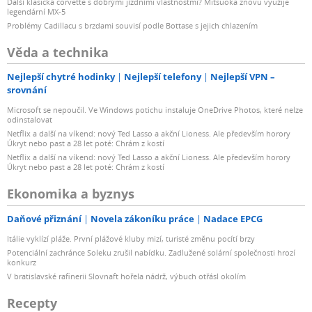
Další klasická corvette s dobrými jízdními vlastnostmi? Mitsuoka znovu využije
legendární MX-5
Problémy Cadillacu s brzdami souvisí podle Bottase s jejich chlazením
Věda a technika
Nejlepší chytré hodinky
Nejlepší telefony
Nejlepší VPN –
srovnání
Microsoft se nepoučil. Ve Windows potichu instaluje OneDrive Photos, které nelze
odinstalovat
Netflix a další na víkend: nový Ted Lasso a akční Lioness. Ale především horory
Úkryt nebo past a 28 let poté: Chrám z kostí
Netflix a další na víkend: nový Ted Lasso a akční Lioness. Ale především horory
Úkryt nebo past a 28 let poté: Chrám z kostí
Ekonomika a byznys
Daňové přiznání
Novela zákoníku práce
Nadace EPCG
Itálie vyklízí pláže. První plážové kluby mizí, turisté změnu pocítí brzy
Potenciální zachránce Soleku zrušil nabídku. Zadlužené solární společnosti hrozí
konkurz
V bratislavské rafinerii Slovnaft hořela nádrž, výbuch otřásl okolím
Recepty