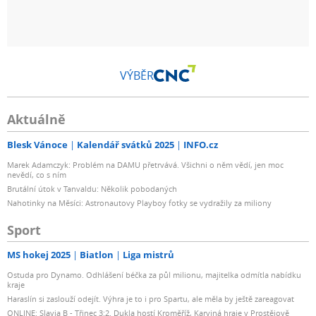
VÝBĚR
Aktuálně
Blesk Vánoce
Kalendář svátků 2025
INFO.cz
Marek Adamczyk: Problém na DAMU přetrvává. Všichni o něm vědí, jen moc
nevědí, co s ním
Brutální útok v Tanvaldu: Několik pobodaných
Nahotinky na Měsíci: Astronautovy Playboy fotky se vydražily za miliony
Sport
MS hokej 2025
Biatlon
Liga mistrů
Ostuda pro Dynamo. Odhlášení béčka za půl milionu, majitelka odmítla nabídku
kraje
Haraslín si zaslouží odejít. Výhra je to i pro Spartu, ale měla by ještě zareagovat
ONLINE: Slavia B - Třinec 3:2. Dukla hostí Kroměříž, Karviná hraje v Prostějově