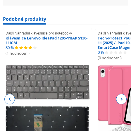
Podobné produkty
Další Náhradní klávesnice pro notebooky
Další Náhradní kláv
Klávesnice Lenovo IdeaPad 120S-11IAP S130-
Tech-Protect Pouz
11IGM
11 (2025) / iPad 10
SmartCase Mage
80 %
0 %
(1 hodnocení)
(0 hodnocení)
Previous
Next