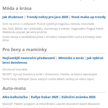
Móda a krása
Jak zhubnout
Trendy nehty pro jaro 2025
Nové make-up trendy
Smrt na silnici v Letňanech: Policie vyšetřuje tragickou nehodu motorkáře
Sex, fetiš, BDSM, ale i přednášky, workshopy a market. Organizátor Prague Fetish
Weekendu popsal, jak akce probíhá
Vodní zdroje a zemědělská půda v ohrožení: Katastrofální sucha přicházejí stále
dříve
Pro ženy a maminky
Nejčastější novoroční předsevzetí
Miminko a mráz
Jak vybírat
letní dovolenou
Okurková limonáda
RECEPT: Kynutý švestkový koláč s drobenkou. Klasika, se kterou zabodujete
Tohle nikdy neříkejte! Slova, kterými rodiče dětem ubližují ze všeho nejvíc
Auto-moto
Alko-kalkulačka
Rallye Dakar 2025
Dálniční známka 2025
MotoGP: Páteční program ve Velké Británii uzavřel rekordním časem Bezzecchi