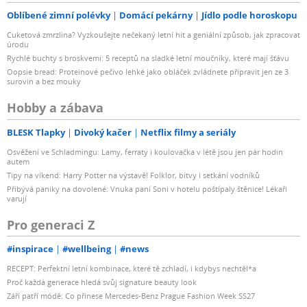
Oblíbené zimní polévky
Domácí pekárny
Jídlo podle horoskopu
Cuketová zmrzlina? Vyzkoušejte nečekaný letní hit a geniální způsob, jak zpracovat
úrodu
Rychlé buchty s broskvemi: 5 receptů na sladké letní moučníky, které mají šťávu
Oopsie bread: Proteinové pečivo lehké jako obláček zvládnete připravit jen ze 3
surovin a bez mouky
Hobby a zábava
BLESK Tlapky
Divoký kačer
Netflix filmy a seriály
Osvěžení ve Schladmingu: Lamy, ferraty i koulovačka v létě jsou jen pár hodin
autem
Tipy na víkend: Harry Potter na výstavě! Folklor, bitvy i setkání vodníků
Přibývá paniky na dovolené: Vnuka paní Soni v hotelu poštípaly štěnice! Lékaři
varují
Pro generaci Z
#inspirace
#wellbeing
#news
RECEPT: Perfektní letní kombinace, které tě zchladí, i kdybys nechtěl*a
Proč každá generace hledá svůj signature beauty look
Září patří módě: Co přinese Mercedes-Benz Prague Fashion Week SS27