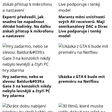
Experti předvedli, jak
Marantz mění vnitřnosti
snadno lze napadnout
svých AV receiverů. Mají
dětské hodinky. Na dálku
osmikanálový DAC a Dirac
získali přístup k mikrofonu
Live podporuje i tenký
a nastavení
model
Hry zadarmo, nebo se
Ukázka z GTA 6 bude mít
slevou: Baldur&#039;s
premiéru na Netflixu
Gate 3 na konzolích nikdy
nebylo levnější a čtyři PC
hry zdarma