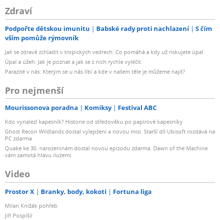
Zdraví
Podpořte dětskou imunitu
Babské rady proti nachlazení
S čím
vším pomůže rýmovník
Jak se zdravě zchladit v tropických vedrech: Co pomáhá a kdy už riskujete úpal
Úpal a úžeh: Jak je poznat a jak se z nich rychle vyléčit
Parazité v nás: Kterým se u nás líbí a kde v našem těle je můžeme najít?
Pro nejmenší
Mourissonova poradna
Komiksy
Festival ABC
Kdo vynalezl kapesník? Historie od středověku po papírové kapesníky
Ghost Recon Wildlands dostal vylepšení a novou misi. Starší díl Ubisoft rozdává na
PC zdarma
Quake ke 30. narozeninám dostal novou epizodu zdarma. Dawn of the Machine
vám zamotá hlavu iluzemi
Video
Prostor X
Branky, body, kokoti
Fortuna liga
Milan Knížák pohřeb
Jiří Pospíšil