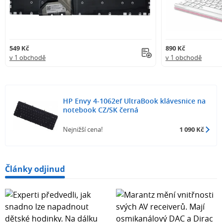
549 Kč
890 Kč
v 1 obchodě
v 1 obchodě
HP Envy 4-1062ef UltraBook klávesnice na
notebook CZ/SK černá
Nejnižší cena!
1 090 Kč
Články odjinud