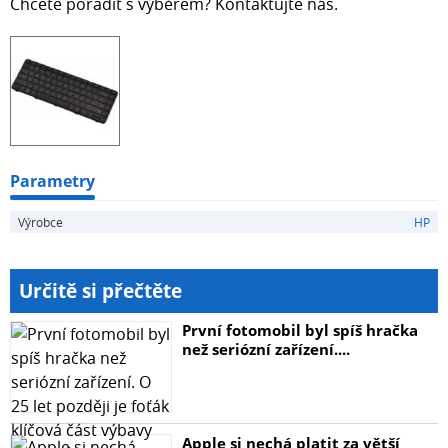
Chcete poradit s výběrem? Kontaktujte nás.
Parametry
Výrobce
HP
Určitě si přečtěte
První fotomobil byl spíš hračka
než seriózní zařízení....
Apple si nechá platit za větší