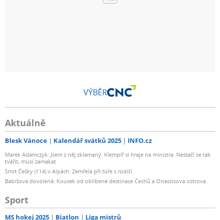
VÝBĚR
Aktuálně
Blesk Vánoce
Kalendář svátků 2025
INFO.cz
Marek Adamczyk: Jsem z něj zklamaný. Klempíř si hraje na ministra. Nestačí se tak
tvářit, musí zamakat
Smrt Češky (†14) v Alpách: Zemřela při túře s rodiči
Babišova dovolená: Kousek od oblíbené destinace Čechů a Onassisova ostrova
Sport
MS hokej 2025
Biatlon
Liga mistrů