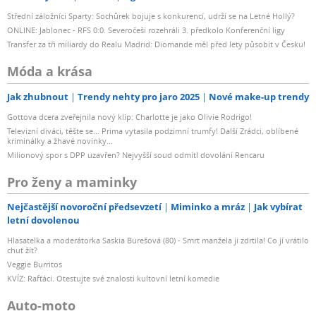
Střední záložníci Sparty: Sochůrek bojuje s konkurencí, udrží se na Letné Hollý?
ONLINE: Jablonec - RFS 0:0. Severočeši rozehráli 3. předkolo Konferenční ligy
Transfer za tři miliardy do Realu Madrid: Diomande měl před lety působit v Česku!
Móda a krása
Jak zhubnout
Trendy nehty pro jaro 2025
Nové make-up trendy
Gottova dcera zveřejnila nový klip: Charlotte je jako Olivie Rodrigo!
Televizní diváci, těšte se... Prima vytasila podzimní trumfy! Další Zrádci, oblíbené
kriminálky a žhavé novinky...
Milionový spor s DPP uzavřen? Nejvyšší soud odmítl dovolání Rencaru
Pro ženy a maminky
Nejčastější novoroční předsevzetí
Miminko a mráz
Jak vybírat
letní dovolenou
Hlasatelka a moderátorka Saskia Burešová (80) - Smrt manžela ji zdrtila! Co jí vrátilo
chuť žít?
Veggie Burritos
KVÍZ: Rafťáci. Otestujte své znalosti kultovní letní komedie
Auto-moto