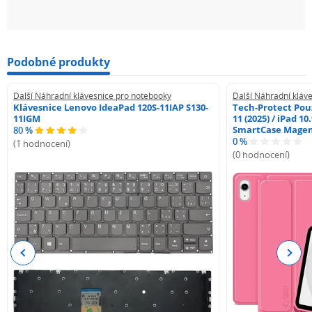
Podobné produkty
Další Náhradní klávesnice pro notebooky
Další Náhradní kláv
Klávesnice Lenovo IdeaPad 120S-11IAP S130-
Tech-Protect Pouz
11IGM
11 (2025) / iPad 10
SmartCase Mage
80 %
0 %
(1 hodnocení)
(0 hodnocení)
Previous
Next