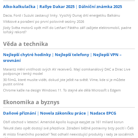
Alko-kalkulačka
Rallye Dakar 2025
Dálniční známka 2025
Dacia, Ford i Suzuki zastavují linky. Vyschlý Dunaj drtí energetiku Balkánu
Vítězové a poražení po první polovině sezóny 2026
Jízdy Světa motorů opět míří do Letňan! Pátého září zažijete elektromobil, padne
loňský rekord?
Věda a technika
Nejlepší chytré hodinky
Nejlepší telefony
Nejlepší VPN –
srovnání
Marantz mění vnitřnosti svých AV receiverů. Mají osmikanálový DAC a Dirac Live
podporuje i tenký model
30 filmů, které musíte vidět, dokud jste ještě na světě. Víme, kde si je můžete
pustit online
Chrome kašle na design Windows 11. To stejné ale dělá Microsoft s Edgem
Ekonomika a byznys
Daňové přiznání
Novela zákoníku práce
Nadace EPCG
Obří obchod v letectví. Americké Apollo kupuje easyJet za 161 miliard korun
Tekuté zlato opět dostojí své přezdívce. Zdražení běžné potraviny brzy pocítí i Češi
AI místo finančního poradce? Test odhalil neexistující produkty i rady ze sociálních