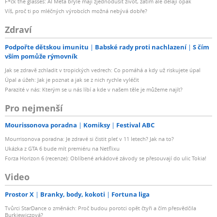
F*ck the glasses: AI Meta brýle mají zjednodušit život, zatím ale dělají opak
Víš, proč ti po mléčných výrobcích možná nebývá dobře?
Zdraví
Podpořte dětskou imunitu
Babské rady proti nachlazení
S čím
vším pomůže rýmovník
Jak se zdravě zchladit v tropických vedrech: Co pomáhá a kdy už riskujete úpal
Úpal a úžeh: Jak je poznat a jak se z nich rychle vyléčit
Parazité v nás: Kterým se u nás líbí a kde v našem těle je můžeme najít?
Pro nejmenší
Mourissonova poradna
Komiksy
Festival ABC
Mourrisonova poradna: Je zdravé si čistit pleť v 11 letech? Jak na to?
Ukázka z GTA 6 bude mít premiéru na Netflixu
Forza Horizon 6 (recenze): Oblíbené arkádové závody se přesouvají do ulic Tokia!
Video
Prostor X
Branky, body, kokoti
Fortuna liga
Tvůrci StarDance o změnách: Proč budou porotci opět čtyři a čím přesvědčila
Burkiewiczová?