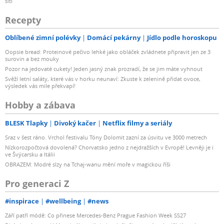
sítí
Recepty
Oblíbené zimní polévky
Domácí pekárny
Jídlo podle horoskopu
Oopsie bread: Proteinové pečivo lehké jako obláček zvládnete připravit jen ze 3
surovin a bez mouky
Pozor na jedovaté cukety! Jeden jasný znak prozradí, že se jim máte vyhnout
Svěží letní saláty, které vás v horku neunaví: Zkuste k zelenině přidat ovoce,
výsledek vás mile překvapí!
Hobby a zábava
BLESK Tlapky
Divoký kačer
Netflix filmy a seriály
Sraz v šest ráno. Vrchol festivalu Tóny Dolomit zazní za úsvitu ve 3000 metrech
Nízkorozpočtová dovolená? Chorvatsko jedno z nejdražších v Evropě! Levněji je i
ve Švýcarsku a Itálii
OBRAZEM: Modré slzy na Tchaj-wanu mění moře v magickou říši
Pro generaci Z
#inspirace
#wellbeing
#news
Září patří módě: Co přinese Mercedes-Benz Prague Fashion Week SS27