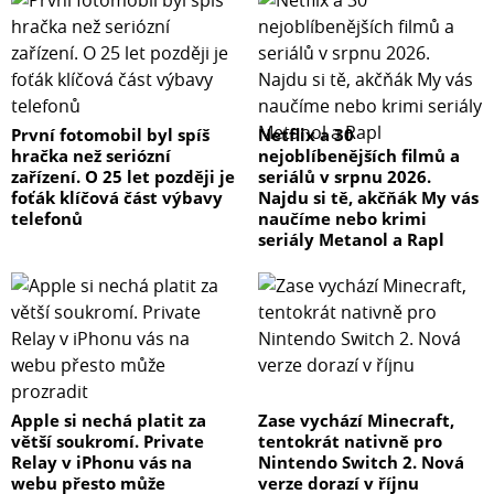
První fotomobil byl spíš
Netflix a 30
hračka než seriózní
nejoblíbenějších filmů a
zařízení. O 25 let později je
seriálů v srpnu 2026.
foťák klíčová část výbavy
Najdu si tě, akčňák My vás
telefonů
naučíme nebo krimi
seriály Metanol a Rapl
Apple si nechá platit za
Zase vychází Minecraft,
větší soukromí. Private
tentokrát nativně pro
Relay v iPhonu vás na
Nintendo Switch 2. Nová
webu přesto může
verze dorazí v říjnu