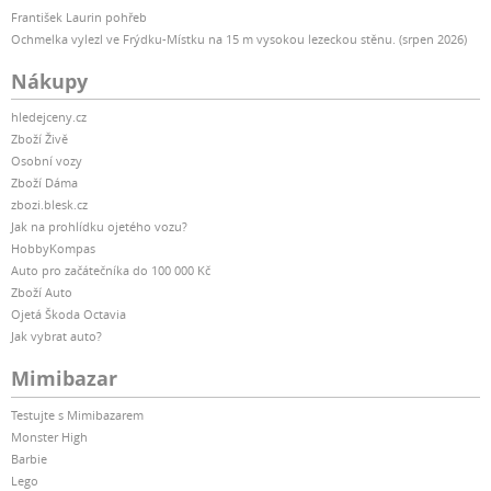
František Laurin pohřeb
Ochmelka vylezl ve Frýdku-Místku na 15 m vysokou lezeckou stěnu. (srpen 2026)
Nákupy
hledejceny.cz
Zboží Živě
Osobní vozy
Zboží Dáma
zbozi.blesk.cz
Jak na prohlídku ojetého vozu?
HobbyKompas
Auto pro začátečníka do 100 000 Kč
Zboží Auto
Ojetá Škoda Octavia
Jak vybrat auto?
Mimibazar
Testujte s Mimibazarem
Monster High
Barbie
Lego