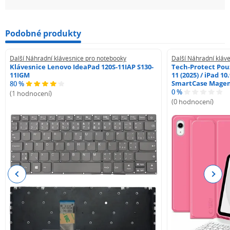
Podobné produkty
Další Náhradní klávesnice pro notebooky
Další Náhradní kláv
Klávesnice Lenovo IdeaPad 120S-11IAP S130-
Tech-Protect Pouz
11IGM
11 (2025) / iPad 10
SmartCase Mage
80 %
0 %
(1 hodnocení)
(0 hodnocení)
Previous
Next