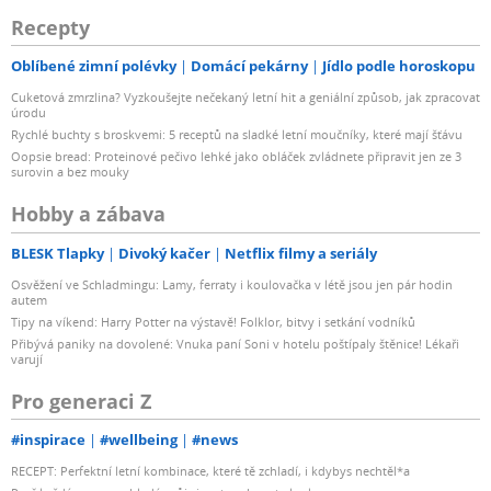
Recepty
Oblíbené zimní polévky
Domácí pekárny
Jídlo podle horoskopu
Cuketová zmrzlina? Vyzkoušejte nečekaný letní hit a geniální způsob, jak zpracovat
úrodu
Rychlé buchty s broskvemi: 5 receptů na sladké letní moučníky, které mají šťávu
Oopsie bread: Proteinové pečivo lehké jako obláček zvládnete připravit jen ze 3
surovin a bez mouky
Hobby a zábava
BLESK Tlapky
Divoký kačer
Netflix filmy a seriály
Osvěžení ve Schladmingu: Lamy, ferraty i koulovačka v létě jsou jen pár hodin
autem
Tipy na víkend: Harry Potter na výstavě! Folklor, bitvy i setkání vodníků
Přibývá paniky na dovolené: Vnuka paní Soni v hotelu poštípaly štěnice! Lékaři
varují
Pro generaci Z
#inspirace
#wellbeing
#news
RECEPT: Perfektní letní kombinace, které tě zchladí, i kdybys nechtěl*a