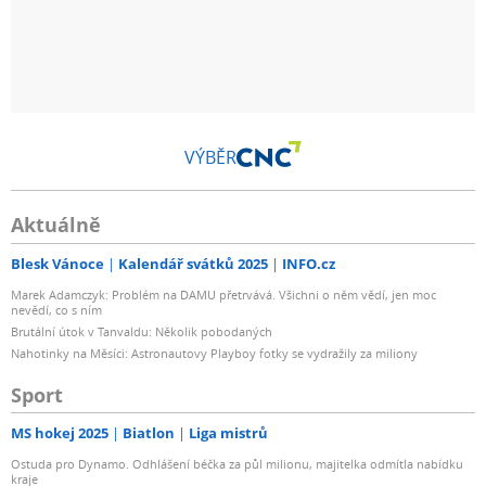
VÝBĚR
Aktuálně
Blesk Vánoce
Kalendář svátků 2025
INFO.cz
Marek Adamczyk: Problém na DAMU přetrvává. Všichni o něm vědí, jen moc
nevědí, co s ním
Brutální útok v Tanvaldu: Několik pobodaných
Nahotinky na Měsíci: Astronautovy Playboy fotky se vydražily za miliony
Sport
MS hokej 2025
Biatlon
Liga mistrů
Ostuda pro Dynamo. Odhlášení béčka za půl milionu, majitelka odmítla nabídku
kraje