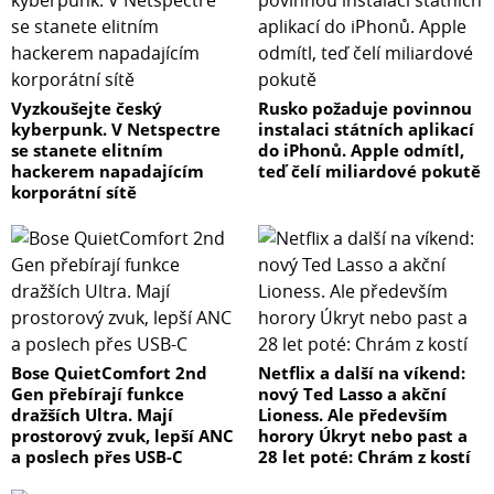
Vyzkoušejte český
Rusko požaduje povinnou
kyberpunk. V Netspectre
instalaci státních aplikací
se stanete elitním
do iPhonů. Apple odmítl,
hackerem napadajícím
teď čelí miliardové pokutě
korporátní sítě
Bose QuietComfort 2nd
Netflix a další na víkend:
Gen přebírají funkce
nový Ted Lasso a akční
dražších Ultra. Mají
Lioness. Ale především
prostorový zvuk, lepší ANC
horory Úkryt nebo past a
a poslech přes USB-C
28 let poté: Chrám z kostí