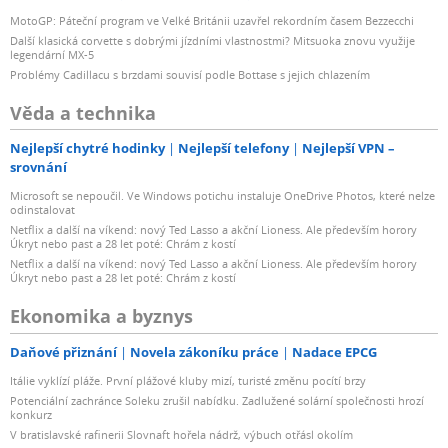
MotoGP: Páteční program ve Velké Británii uzavřel rekordním časem Bezzecchi
Další klasická corvette s dobrými jízdními vlastnostmi? Mitsuoka znovu využije
legendární MX-5
Problémy Cadillacu s brzdami souvisí podle Bottase s jejich chlazením
Věda a technika
Nejlepší chytré hodinky
Nejlepší telefony
Nejlepší VPN –
srovnání
Microsoft se nepoučil. Ve Windows potichu instaluje OneDrive Photos, které nelze
odinstalovat
Netflix a další na víkend: nový Ted Lasso a akční Lioness. Ale především horory
Úkryt nebo past a 28 let poté: Chrám z kostí
Netflix a další na víkend: nový Ted Lasso a akční Lioness. Ale především horory
Úkryt nebo past a 28 let poté: Chrám z kostí
Ekonomika a byznys
Daňové přiznání
Novela zákoníku práce
Nadace EPCG
Itálie vyklízí pláže. První plážové kluby mizí, turisté změnu pocítí brzy
Potenciální zachránce Soleku zrušil nabídku. Zadlužené solární společnosti hrozí
konkurz
V bratislavské rafinerii Slovnaft hořela nádrž, výbuch otřásl okolím