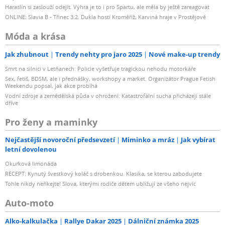
Haraslín si zaslouží odejít. Výhra je to i pro Spartu, ale měla by ještě zareagovat
ONLINE: Slavia B - Třinec 3:2. Dukla hostí Kroměříž, Karviná hraje v Prostějově
Móda a krása
Jak zhubnout
Trendy nehty pro jaro 2025
Nové make-up trendy
Smrt na silnici v Letňanech: Policie vyšetřuje tragickou nehodu motorkáře
Sex, fetiš, BDSM, ale i přednášky, workshopy a market. Organizátor Prague Fetish
Weekendu popsal, jak akce probíhá
Vodní zdroje a zemědělská půda v ohrožení: Katastrofální sucha přicházejí stále
dříve
Pro ženy a maminky
Nejčastější novoroční předsevzetí
Miminko a mráz
Jak vybírat
letní dovolenou
Okurková limonáda
RECEPT: Kynutý švestkový koláč s drobenkou. Klasika, se kterou zabodujete
Tohle nikdy neříkejte! Slova, kterými rodiče dětem ubližují ze všeho nejvíc
Auto-moto
Alko-kalkulačka
Rallye Dakar 2025
Dálniční známka 2025