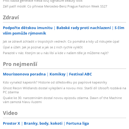
Proč každá generace hledá svůj signature beauty look
Září patří módě: Co přinese Mercedes-Benz Prague Fashion Week SS27
Zdraví
Podpořte dětskou imunitu
Babské rady proti nachlazení
S čím
vším pomůže rýmovník
Jak se zdravě zchladit v tropických vedrech: Co pomáhá a kdy už riskujete úpal
Úpal a úžeh: Jak je poznat a jak se z nich rychle vyléčit
Parazité v nás: Kterým se u nás líbí a kde v našem těle je můžeme najít?
Pro nejmenší
Mourissonova poradna
Komiksy
Festival ABC
Kdo vynalezl kapesník? Historie od středověku po papírové kapesníky
Ghost Recon Wildlands dostal vylepšení a novou misi. Starší díl Ubisoft rozdává na
PC zdarma
Quake ke 30. narozeninám dostal novou epizodu zdarma. Dawn of the Machine
vám zamotá hlavu iluzemi
Video
Prostor X
Branky, body, kokoti
Fortuna liga