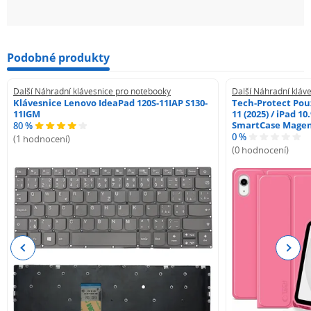
Podobné produkty
Další Náhradní klávesnice pro notebooky
Další Náhradní kláv
Klávesnice Lenovo IdeaPad 120S-11IAP S130-
Tech-Protect Pouz
11IGM
11 (2025) / iPad 10
SmartCase Mage
80 %
0 %
(1 hodnocení)
(0 hodnocení)
Previous
Next