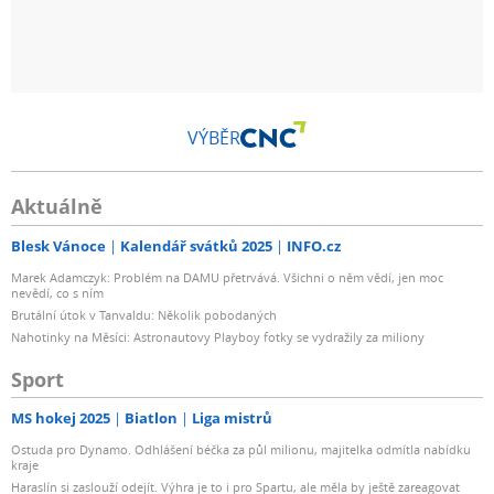
VÝBĚR
Aktuálně
Blesk Vánoce
Kalendář svátků 2025
INFO.cz
Marek Adamczyk: Problém na DAMU přetrvává. Všichni o něm vědí, jen moc
nevědí, co s ním
Brutální útok v Tanvaldu: Několik pobodaných
Nahotinky na Měsíci: Astronautovy Playboy fotky se vydražily za miliony
Sport
MS hokej 2025
Biatlon
Liga mistrů
Ostuda pro Dynamo. Odhlášení béčka za půl milionu, majitelka odmítla nabídku
kraje
Haraslín si zaslouží odejít. Výhra je to i pro Spartu, ale měla by ještě zareagovat