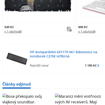
549 Kč
890 Kč
v 1 obchodě
v 1 obchodě
HP kompatibilní 641179-061 klávesnice na
notebook CZ/SK stříbrná
Nejnižší cena!
1 190 Kč
Články odjinud