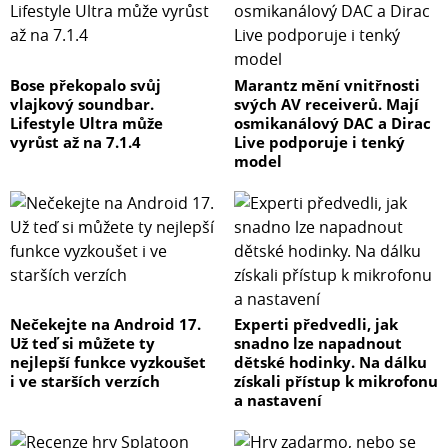
Bose překopalo svůj
Marantz mění vnitřnosti
vlajkový soundbar.
svých AV receiverů. Mají
Lifestyle Ultra může
osmikanálový DAC a Dirac
vyrůst až na 7.1.4
Live podporuje i tenký
model
Nečekejte na Android 17.
Experti předvedli, jak
Už teď si můžete ty
snadno lze napadnout
nejlepší funkce vyzkoušet
dětské hodinky. Na dálku
i ve starších verzích
získali přístup k mikrofonu
a nastavení