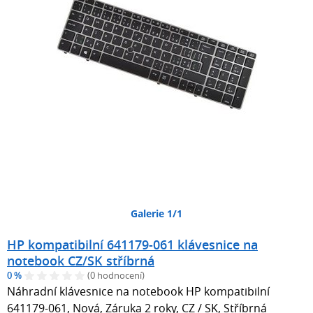
Galerie 1/1
HP kompatibilní 641179-061 klávesnice na
notebook CZ/SK stříbrná
0 %
(0 hodnocení)
Náhradní klávesnice na notebook HP kompatibilní
641179-061, Nová, Záruka 2 roky, CZ / SK, Stříbrná