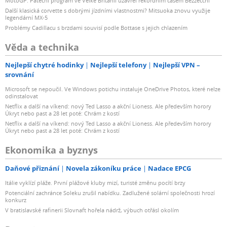
MotoGP: Páteční program ve Velké Británii uzavřel rekordním časem Bezzecchi
Další klasická corvette s dobrými jízdními vlastnostmi? Mitsuoka znovu využije
legendární MX-5
Problémy Cadillacu s brzdami souvisí podle Bottase s jejich chlazením
Věda a technika
Nejlepší chytré hodinky
Nejlepší telefony
Nejlepší VPN –
srovnání
Microsoft se nepoučil. Ve Windows potichu instaluje OneDrive Photos, které nelze
odinstalovat
Netflix a další na víkend: nový Ted Lasso a akční Lioness. Ale především horory
Úkryt nebo past a 28 let poté: Chrám z kostí
Netflix a další na víkend: nový Ted Lasso a akční Lioness. Ale především horory
Úkryt nebo past a 28 let poté: Chrám z kostí
Ekonomika a byznys
Daňové přiznání
Novela zákoníku práce
Nadace EPCG
Itálie vyklízí pláže. První plážové kluby mizí, turisté změnu pocítí brzy
Potenciální zachránce Soleku zrušil nabídku. Zadlužené solární společnosti hrozí
konkurz
V bratislavské rafinerii Slovnaft hořela nádrž, výbuch otřásl okolím