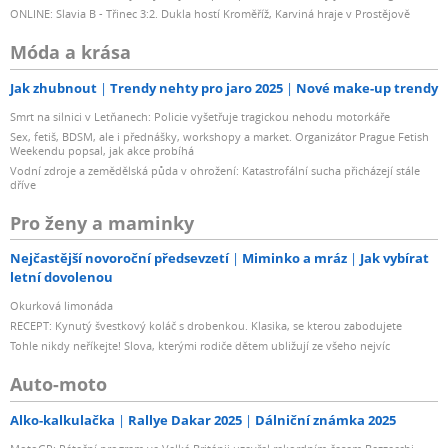
ONLINE: Slavia B - Třinec 3:2. Dukla hostí Kroměříž, Karviná hraje v Prostějově
Móda a krása
Jak zhubnout
Trendy nehty pro jaro 2025
Nové make-up trendy
Smrt na silnici v Letňanech: Policie vyšetřuje tragickou nehodu motorkáře
Sex, fetiš, BDSM, ale i přednášky, workshopy a market. Organizátor Prague Fetish
Weekendu popsal, jak akce probíhá
Vodní zdroje a zemědělská půda v ohrožení: Katastrofální sucha přicházejí stále
dříve
Pro ženy a maminky
Nejčastější novoroční předsevzetí
Miminko a mráz
Jak vybírat
letní dovolenou
Okurková limonáda
RECEPT: Kynutý švestkový koláč s drobenkou. Klasika, se kterou zabodujete
Tohle nikdy neříkejte! Slova, kterými rodiče dětem ubližují ze všeho nejvíc
Auto-moto
Alko-kalkulačka
Rallye Dakar 2025
Dálniční známka 2025