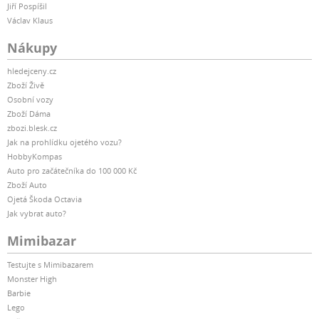
Jiří Pospíšil
Václav Klaus
Nákupy
hledejceny.cz
Zboží Živě
Osobní vozy
Zboží Dáma
zbozi.blesk.cz
Jak na prohlídku ojetého vozu?
HobbyKompas
Auto pro začátečníka do 100 000 Kč
Zboží Auto
Ojetá Škoda Octavia
Jak vybrat auto?
Mimibazar
Testujte s Mimibazarem
Monster High
Barbie
Lego