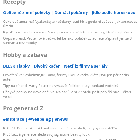
Recepty
Oblíbené zimní polévky
Domácí pekárny
Jídlo podle horoskopu
Cuketová zmrzlina? Vyzkoušejte nečekaný letní hit a geniální způsob, jak zpracovat
úrodu
Rychlé buchty s broskvemi: 5 receptů na sladké letní moučníky, které mají šťávu
Oopsie bread: Proteinové pečivo lehké jako obláček zvládnete připravit jen ze 3
surovin a bez mouky
Hobby a zábava
BLESK Tlapky
Divoký kačer
Netflix filmy a seriály
Osvěžení ve Schladmingu: Lamy, ferraty i koulovačka v létě jsou jen pár hodin
autem
Tipy na víkend: Harry Potter na výstavě! Folklor, bitvy i setkání vodníků
Přibývá paniky na dovolené: Vnuka paní Soni v hotelu poštípaly štěnice! Lékaři
varují
Pro generaci Z
#inspirace
#wellbeing
#news
RECEPT: Perfektní letní kombinace, které tě zchladí, i kdybys nechtěl*a
Proč každá generace hledá svůj signature beauty look