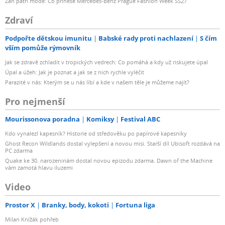
Září patří módě: Co přinese Mercedes-Benz Prague Fashion Week SS27
Zdraví
Podpořte dětskou imunitu
Babské rady proti nachlazení
S čím
vším pomůže rýmovník
Jak se zdravě zchladit v tropických vedrech: Co pomáhá a kdy už riskujete úpal
Úpal a úžeh: Jak je poznat a jak se z nich rychle vyléčit
Parazité v nás: Kterým se u nás líbí a kde v našem těle je můžeme najít?
Pro nejmenší
Mourissonova poradna
Komiksy
Festival ABC
Kdo vynalezl kapesník? Historie od středověku po papírové kapesníky
Ghost Recon Wildlands dostal vylepšení a novou misi. Starší díl Ubisoft rozdává na
PC zdarma
Quake ke 30. narozeninám dostal novou epizodu zdarma. Dawn of the Machine
vám zamotá hlavu iluzemi
Video
Prostor X
Branky, body, kokoti
Fortuna liga
Milan Knížák pohřeb