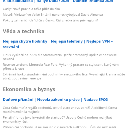
Alko-kalkulačka
Rallye Dakar 2025
Dálniční známka 2025
Gasly: Nová pravidla zašla příliš daleko
Moto3: Vítězství ve Velké Británii nakonec vybojoval David Almansa
Pokuty zahraničních řidičů v Česku: Cizí značka jako privilegium?
Věda a technika
Nejlepší chytré hodinky
Nejlepší telefony
Nejlepší VPN –
srovnání
Linux vyskočil na 7,5 % dle Statcounteru. Jenže hromadný úprk z Windows se
nekoná
Recenze telefonu Motorola Razr Fold. Výkonný pracant se stylusem, který vám
přiroste k ruce
Extrémní horko zásadně mění podmínky evropského léta. Vysychající krajina může
zdražit potraviny i energie
Ekonomika a byznys
Daňové přiznání
Novela zákoníku práce
Nadace EPCG
Coca-Cola mizí z regálů obchodů, tekuté zlato znovu zdraží. A oblíbená farma
mezitím změnila majitele
Penzijní fondy jako investoři do startupů? Úspory Čechů mohou rozhýbat
ekonomický růst
Příhraniční obchody už nejsou jen o cigaretách a alkoholu. Češi do nich jezdí