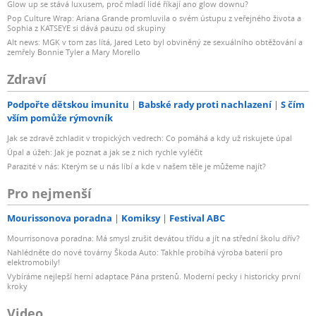
Glow up se stává luxusem, proč mladí lidé říkají ano glow downu?
Pop Culture Wrap: Ariana Grande promluvila o svém ústupu z veřejného života a
Sophia z KATSEYE si dává pauzu od skupiny
Alt news: MGK v tom zas lítá, Jared Leto byl obviněný ze sexuálního obtěžování a
zemřely Bonnie Tyler a Mary Morello
Zdraví
Podpořte dětskou imunitu
Babské rady proti nachlazení
S čím
vším pomůže rýmovník
Jak se zdravě zchladit v tropických vedrech: Co pomáhá a kdy už riskujete úpal
Úpal a úžeh: Jak je poznat a jak se z nich rychle vyléčit
Parazité v nás: Kterým se u nás líbí a kde v našem těle je můžeme najít?
Pro nejmenší
Mourissonova poradna
Komiksy
Festival ABC
Mourrisonova poradna: Má smysl zrušit devátou třídu a jít na střední školu dřív?
Nahlédněte do nové továrny Škoda Auto: Takhle probíhá výroba baterií pro
elektromobily!
Vybíráme nejlepší herní adaptace Pána prstenů. Moderní pecky i historicky první
kroky
Video