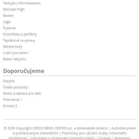
Testujte s Mimibazarem
Monster High
Barbie
Lego
Pyžama
Kosmetika a parfémy
Teplákové soupravy
Dětské boty
Ložní povlečení
Bazar nábytku
Doporučujeme
Starjob
České podcasty
Rádio a zábava pro děti
Frekvence 1
Evropa 2
© 2026 Copyright CZECH NEWS CENTER a.s. a dodavatelé obsahu
Autorská práva
k publikovaným materiálům
Podmínky pro užívání služby informační
společnosti
Informace o zpracování osobních údajů
Cookies
Nastavení