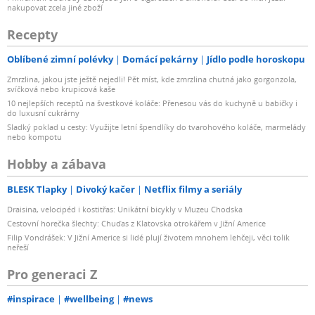
nakupovat zcela jiné zboží
Recepty
Oblíbené zimní polévky
Domácí pekárny
Jídlo podle horoskopu
Zmrzlina, jakou jste ještě nejedli! Pět míst, kde zmrzlina chutná jako gorgonzola,
svíčková nebo krupicová kaše
10 nejlepších receptů na švestkové koláče: Přenesou vás do kuchyně u babičky i
do luxusní cukrárny
Sladký poklad u cesty: Využijte letní špendlíky do tvarohového koláče, marmelády
nebo kompotu
Hobby a zábava
BLESK Tlapky
Divoký kačer
Netflix filmy a seriály
Draisina, velocipéd i kostitřas: Unikátní bicykly v Muzeu Chodska
Cestovní horečka šlechty: Chuďas z Klatovska otrokářem v Jižní Americe
Filip Vondrášek: V Jižní Americe si lidé plují životem mnohem lehčeji, věci tolik
neřeší
Pro generaci Z
#inspirace
#wellbeing
#news