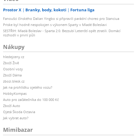
Prostor X
Branky, body, kokoti
Fortuna liga
Fanoušci čínského Dalian Yingbo si připravili parádní choreo pro Stanciua
Priske byl hodně nespokojen s výkonem Sparty v Mladé Boleslavi
SESTŘIH: Mladá Boleslav - Sparta 2:0. Bezzubí Letenští opět ztratili. Domácí
rozhodli v první půli
Nákupy
hledejceny.cz
Zboží Živě
Osobní vozy
Zboží Dáma
zbozi.blesk.cz
Jak na prohlídku ojetého vozu?
HobbyKompas
Auto pro začátečníka do 100 000 Kč
Zboží Auto
Ojetá Škoda Octavia
Jak vybrat auto?
Mimibazar