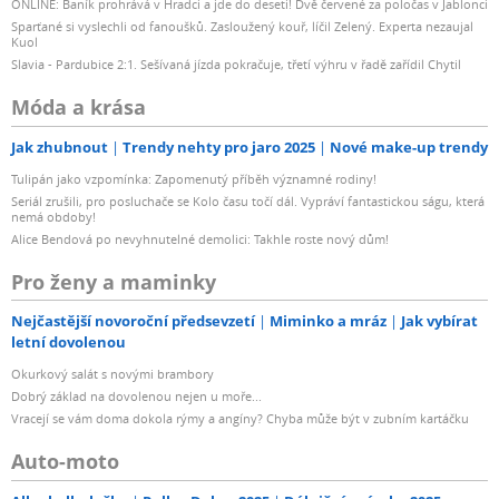
ONLINE: Baník prohrává v Hradci a jde do deseti! Dvě červené za poločas v Jablonci
Sparťané si vyslechli od fanoušků. Zasloužený kouř, líčil Zelený. Experta nezaujal
Kuol
Slavia - Pardubice 2:1. Sešívaná jízda pokračuje, třetí výhru v řadě zařídil Chytil
Móda a krása
Jak zhubnout
Trendy nehty pro jaro 2025
Nové make-up trendy
Tulipán jako vzpomínka: Zapomenutý příběh významné rodiny!
Seriál zrušili, pro posluchače se Kolo času točí dál. Vypráví fantastickou ságu, která
nemá obdoby!
Alice Bendová po nevyhnutelné demolici: Takhle roste nový dům!
Pro ženy a maminky
Nejčastější novoroční předsevzetí
Miminko a mráz
Jak vybírat
letní dovolenou
Okurkový salát s novými brambory
Dobrý základ na dovolenou nejen u moře...
Vracejí se vám doma dokola rýmy a angíny? Chyba může být v zubním kartáčku
Auto-moto