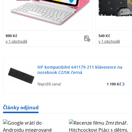
890 Kč
549 Kč
v 1 obchodě
v 1 obchodě
HP kompatibilní 641179-211 klávesnice na
notebook CZ/SK černá
Nejnižší cena!
1 190 Kč
Články odjinud