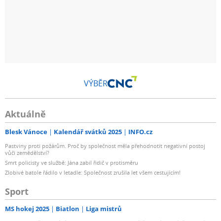
VÝBĚR
Aktuálně
Blesk Vánoce
Kalendář svátků 2025
INFO.cz
Pastviny proti požárům. Proč by společnost měla přehodnotit negativní postoj
vůči zemědělství?
Smrt policisty ve službě: Jána zabil řidič v protisměru
Zlobivé batole řádilo v letadle: Společnost zrušila let všem cestujícím!
Sport
MS hokej 2025
Biatlon
Liga mistrů