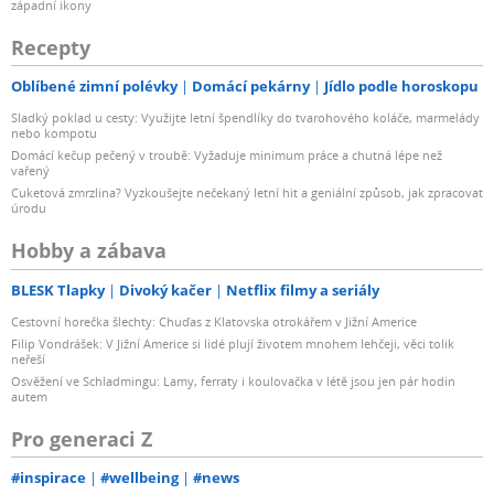
západní ikony
Recepty
Oblíbené zimní polévky
Domácí pekárny
Jídlo podle horoskopu
Sladký poklad u cesty: Využijte letní špendlíky do tvarohového koláče, marmelády
nebo kompotu
Domácí kečup pečený v troubě: Vyžaduje minimum práce a chutná lépe než
vařený
Cuketová zmrzlina? Vyzkoušejte nečekaný letní hit a geniální způsob, jak zpracovat
úrodu
Hobby a zábava
BLESK Tlapky
Divoký kačer
Netflix filmy a seriály
Cestovní horečka šlechty: Chuďas z Klatovska otrokářem v Jižní Americe
Filip Vondrášek: V Jižní Americe si lidé plují životem mnohem lehčeji, věci tolik
neřeší
Osvěžení ve Schladmingu: Lamy, ferraty i koulovačka v létě jsou jen pár hodin
autem
Pro generaci Z
#inspirace
#wellbeing
#news