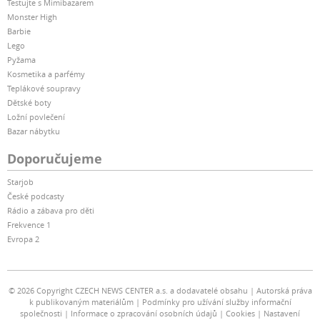
Testujte s Mimibazarem
Monster High
Barbie
Lego
Pyžama
Kosmetika a parfémy
Teplákové soupravy
Dětské boty
Ložní povlečení
Bazar nábytku
Doporučujeme
Starjob
České podcasty
Rádio a zábava pro děti
Frekvence 1
Evropa 2
© 2026 Copyright CZECH NEWS CENTER a.s. a dodavatelé obsahu
Autorská práva
k publikovaným materiálům
Podmínky pro užívání služby informační
společnosti
Informace o zpracování osobních údajů
Cookies
Nastavení