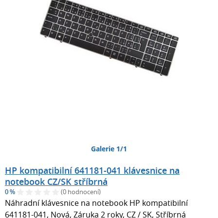
Galerie 1/1
HP kompatibilní 641181-041 klávesnice na
notebook CZ/SK stříbrná
0 %
(0 hodnocení)
Náhradní klávesnice na notebook HP kompatibilní
641181-041, Nová, Záruka 2 roky, CZ / SK, Stříbrná