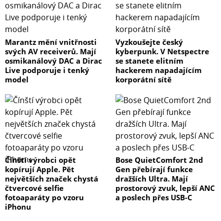
Marantz mění vnitřnosti
Vyzkoušejte český
svých AV receiverů. Mají
kyberpunk. V Netspectre
osmikanálový DAC a Dirac
se stanete elitním
Live podporuje i tenký
hackerem napadajícím
model
korporátní sítě
Čínští výrobci opět
Bose QuietComfort 2nd
kopírují Apple. Pět
Gen přebírají funkce
největších značek chystá
dražších Ultra. Mají
čtvercové selfie
prostorový zvuk, lepší ANC
fotoaparáty po vzoru
a poslech přes USB-C
iPhonu