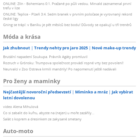
ONLINE: Zlín - Bohemians 0:1. Pražané po půli vedou. Mirvald zaznamenal první
trefu v lize
ONLINE: Teplice - Plzeň 3:4. Sedm branek v prvním poločase je vyrovnaný rekord
české ligy
Gning se trápí: v Baníku je pět měsíců bez bodu! Důvody se opakují u tří trenérů
Móda a krása
Jak zhubnout
Trendy nehty pro jaro 2025
Nové make-up trendy
Brutální napadení Soukupa. Právník Agáty promluvil
Rozruch v Grónsku: Trumpova společnost provádí ropné vrty bez povolení!
Neurvalci v Zoo Ostrava krmili mandrily! Po napomenutí ještě nadávali
Pro ženy a maminky
Nejčastější novoroční předsevzetí
Miminko a mráz
Jak vybírat
letní dovolenou
video Alena Mihulová
Co si zabalit do kufru, abyste na (nejen) u moře zazářily...
Salát s koprem a dresinkem ze zakysané smetany
Auto-moto