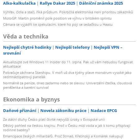
Alko-kalkulačka
Rallye Dakar 2025
Dálniční známka 2025
Výhřev, čidla a stačí, říká průzkum. Pokročilá elektronika není prioritou zákazníků
MotoGP: Martin proměnil pole position ve výhru v britském sprintu
Câmara se vyjádřil ke spekulacím, které ho pojí se sedačkou u Haasu
Věda a technika
Nejlepší chytré hodinky
Nejlepší telefony
Nejlepší VPN –
srovnání
Aktualizujte své Windows 11 Insider do 11. srpna. Pak už vám nebudou fungovat
aktualizace
Pokračuje záchrana Starshipu. V moři už dva týdny plave monstrum vysoké jako
sedmnáctipatrový panelák
Normálně za peníze, dnes zadarmo nebo se slevou: Univerzální čtečka, cloudová
peněženka a karetní survival
Ekonomika a byznys
Daňové přiznání
Novela zákoníku práce
Nadace EPCG
Za státní dluhy Česko platí čtvrté nejvyšší úroky v Evropské unii
Děsivý pohled na českou krajinu. Proč v Česku mizí voda a jak k tomu přispívají
rodinné bazény?
Emancipace českých miliardářů. Proč Strnad, Křetínský a Komárek nakupují