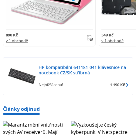
890 Kč
549 Kč
v 1 obchodě
v 1 obchodě
HP kompatibilní 641181-041 klávesnice na
notebook CZ/SK stříbrná
Nejnižší cena!
1 190 Kč
Články odjinud