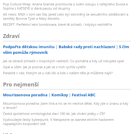
Pop Culture Wrap: Ariana Grande promluvila o svém ústupu z veřejného života a
Sophia z KATSEYE si dává pauzu od skupiny
Alt news: MGK v tom zas lítá, Jared Leto byl obviněný ze sexuálního obtěžování a
zemřely Bonnie Tyler a Mary Morello
RECEPT: Perfektní letní kombinace, které tě zchladí, i kdybys nechtěl*a
Zdraví
Podpořte dětskou imunitu
Babské rady proti nachlazení
S čím
vším pomůže rýmovník
Jak se zdravě zchladit v tropických vedrech: Co pomáhá a kdy už riskujete úpal
Úpal a úžeh: Jak je poznat a jak se z nich rychle vyléčit
Parazité v nás: Kterým se u nás líbí a kde v našem těle je můžeme najít?
Pro nejmenší
Mourissonova poradna
Komiksy
Festival ABC
Mourrisonova poradna: Jsem líná a nic se mi nechce dělat: Kdy jde o únavu a kdy
o lenost?
Česká společnost ornitologická slaví 100 let: Jak chrání ptáky v ČR?
Vyzkoušejte český kyberpunk. V Netspectre se stanete elitním hackerem
napadajícím korporátní sítě