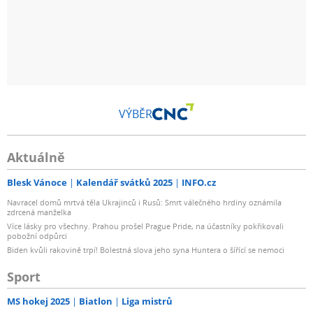
VÝBĚR
Aktuálně
Blesk Vánoce
Kalendář svátků 2025
INFO.cz
Navracel domů mrtvá těla Ukrajinců i Rusů: Smrt válečného hrdiny oznámila
zdrcená manželka
Více lásky pro všechny. Prahou prošel Prague Pride, na účastníky pokřikovali
pobožní odpůrci
Biden kvůli rakovině trpí! Bolestná slova jeho syna Huntera o šířící se nemoci
Sport
MS hokej 2025
Biatlon
Liga mistrů