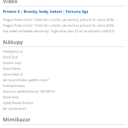
Video
Prostor X
Branky, body, kokoti
Fortuna liga
Prague Pride vrcholí: Tisíce lidí v ulicích, jde duhový průvod! (8. srpna 2026)
Prague Pride vrcholí: Tisíce lidí v ulicích, jde duhový průvod! (8. srpna 2026)
Hra světel na fasádě slavné vily: Tugendhat slaví 25 let na seznamu UNESCO
Nákupy
hledejceny.cz
Zboží Živě
Osobní vozy
Zboží Dáma
zbozi.blesk.cz
Jak na prohlídku ojetého vozu?
HobbyKompas
Auto pro začátečníka do 100 000 Kč
Zboží Auto
Ojetá Škoda Octavia
Jak vybrat auto?
Mimibazar