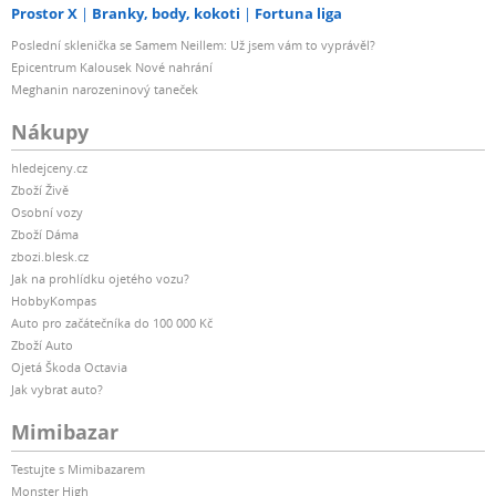
Prostor X
Branky, body, kokoti
Fortuna liga
Poslední sklenička se Samem Neillem: Už jsem vám to vyprávěl?
Epicentrum Kalousek Nové nahrání
Meghanin narozeninový taneček
Nákupy
hledejceny.cz
Zboží Živě
Osobní vozy
Zboží Dáma
zbozi.blesk.cz
Jak na prohlídku ojetého vozu?
HobbyKompas
Auto pro začátečníka do 100 000 Kč
Zboží Auto
Ojetá Škoda Octavia
Jak vybrat auto?
Mimibazar
Testujte s Mimibazarem
Monster High