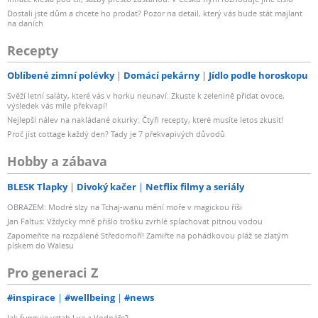
Dostali jste dům a chcete ho prodat? Pozor na detail, který vás bude stát majlant
na daních
Recepty
Oblíbené zimní polévky
Domácí pekárny
Jídlo podle horoskopu
Svěží letní saláty, které vás v horku neunaví: Zkuste k zelenině přidat ovoce,
výsledek vás mile překvapí!
Nejlepší nálev na nakládané okurky: Čtyři recepty, které musíte letos zkusit!
Proč jíst cottage každý den? Tady je 7 překvapivých důvodů
Hobby a zábava
BLESK Tlapky
Divoký kačer
Netflix filmy a seriály
OBRAZEM: Modré slzy na Tchaj-wanu mění moře v magickou říši
Jan Faltus: Vždycky mně přišlo trošku zvrhlé splachovat pitnou vodou
Zapomeňte na rozpálené Středomoří! Zamiřte na pohádkovou pláž se zlatým
pískem do Walesu
Pro generaci Z
#inspirace
#wellbeing
#news
Jak funguje vztah Lva a Vodnáře?