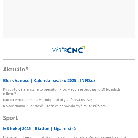
VÝBĚR
Aktuálně
Blesk Vánoce
Kalendář svátků 2025
INFO.cz
Kdyby to dělal muž, je to predátor! Proč Madonně prochází o 30 let mladší
milenci?
Radost v rodině Petra Macinky: Polibky a růžová oslava!
Krvavé drama v Londýně: Útočnice pobodala čtyři muže nůžkami
Sport
MS hokej 2025
Biatlon
Liga mistrů
Brabenec v Brně znovu oživí silnou rodinnou značku. Vegas? Kasina šla úplně