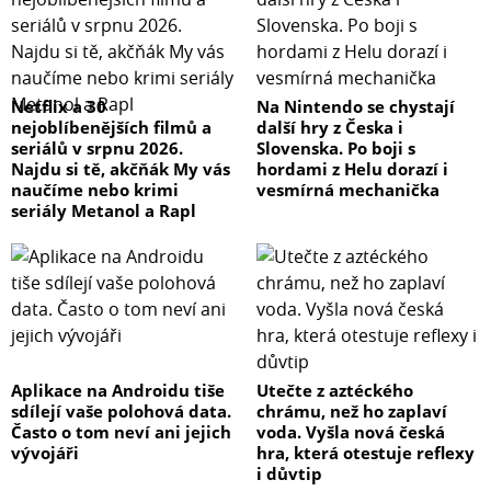
Netflix a 30
Na Nintendo se chystají
nejoblíbenějších filmů a
další hry z Česka i
seriálů v srpnu 2026.
Slovenska. Po boji s
Najdu si tě, akčňák My vás
hordami z Helu dorazí i
naučíme nebo krimi
vesmírná mechanička
seriály Metanol a Rapl
Aplikace na Androidu tiše
Utečte z aztéckého
sdílejí vaše polohová data.
chrámu, než ho zaplaví
Často o tom neví ani jejich
voda. Vyšla nová česká
vývojáři
hra, která otestuje reflexy
i důvtip