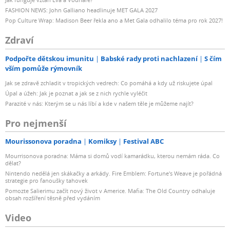
FASHION NEWS: John Galliano headlinuje MET GALA 2027
Pop Culture Wrap: Madison Beer řekla ano a Met Gala odhalilo téma pro rok 2027!
Zdraví
Podpořte dětskou imunitu
Babské rady proti nachlazení
S čím
vším pomůže rýmovník
Jak se zdravě zchladit v tropických vedrech: Co pomáhá a kdy už riskujete úpal
Úpal a úžeh: Jak je poznat a jak se z nich rychle vyléčit
Parazité v nás: Kterým se u nás líbí a kde v našem těle je můžeme najít?
Pro nejmenší
Mourissonova poradna
Komiksy
Festival ABC
Mourrisonova poradna: Máma si domů vodí kamarádku, kterou nemám ráda. Co
dělat?
Nintendo nedělá jen skákačky a arkády. Fire Emblem: Fortune's Weave je pořádná
strategie pro fanoušky tahovek
Pomozte Salierimu začít nový život v Americe. Mafia: The Old Country odhaluje
obsah rozšíření těsně před vydáním
Video