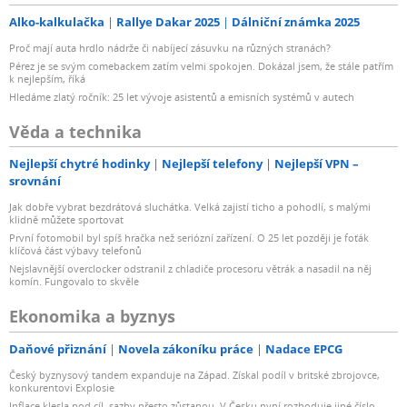
Alko-kalkulačka
Rallye Dakar 2025
Dálniční známka 2025
Proč mají auta hrdlo nádrže či nabíjecí zásuvku na různých stranách?
Pérez je se svým comebackem zatím velmi spokojen. Dokázal jsem, že stále patřím
k nejlepším, říká
Hledáme zlatý ročník: 25 let vývoje asistentů a emisních systémů v autech
Věda a technika
Nejlepší chytré hodinky
Nejlepší telefony
Nejlepší VPN –
srovnání
Jak dobře vybrat bezdrátová sluchátka. Velká zajistí ticho a pohodlí, s malými
klidně můžete sportovat
První fotomobil byl spíš hračka než seriózní zařízení. O 25 let později je foťák
klíčová část výbavy telefonů
Nejslavnější overclocker odstranil z chladiče procesoru větrák a nasadil na něj
komín. Fungovalo to skvěle
Ekonomika a byznys
Daňové přiznání
Novela zákoníku práce
Nadace EPCG
Český byznysový tandem expanduje na Západ. Získal podíl v britské zbrojovce,
konkurentovi Explosie
Inflace klesla pod cíl, sazby přesto zůstanou. V Česku nyní rozhoduje jiné číslo