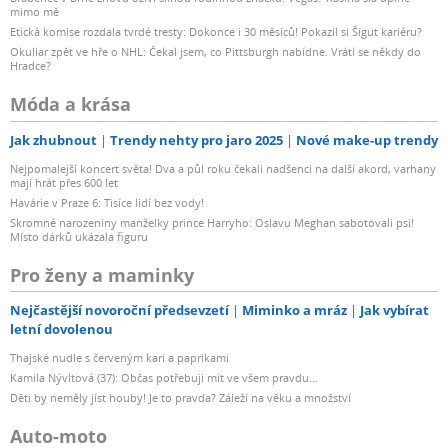
mimo mě
Etická komise rozdala tvrdé tresty: Dokonce i 30 měsíců! Pokazil si Šigut kariéru?
Okuliar zpět ve hře o NHL: Čekal jsem, co Pittsburgh nabídne. Vrátí se někdy do
Hradce?
Móda a krása
Jak zhubnout
Trendy nehty pro jaro 2025
Nové make-up trendy
Nejpomalejší koncert světa! Dva a půl roku čekali nadšenci na další akord, varhany
mají hrát přes 600 let
Havárie v Praze 6: Tisíce lidí bez vody!
Skromné narozeniny manželky prince Harryho: Oslavu Meghan sabotovali psi!
Místo dárků ukázala figuru
Pro ženy a maminky
Nejčastější novoroční předsevzetí
Miminko a mráz
Jak vybírat
letní dovolenou
Thajské nudle s červeným kari a paprikami
Kamila Nývltová (37): Občas potřebuji mít ve všem pravdu...
Děti by neměly jíst houby! Je to pravda? Záleží na věku a množství
Auto-moto