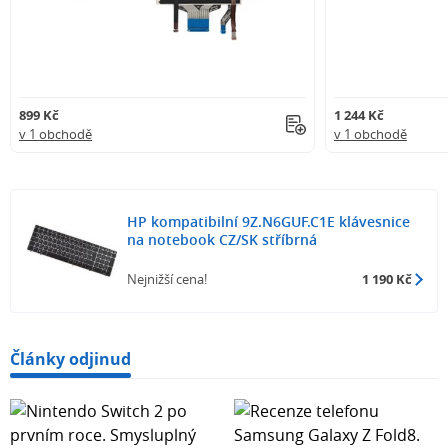
899 Kč
1 244 Kč
v 1 obchodě
v 1 obchodě
HP kompatibilní 9Z.N6GUF.C1E klávesnice
na notebook CZ/SK stříbrná
Nejnižší cena!
1 190 Kč
Články odjinud