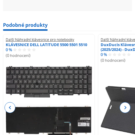
Podobné produkty
Další Náhradní klávesnice pro notebooky
Další Náhradní kláv
KLÁVESNICE DELL LATITUDE 5500 5501 5510
DuxDucis Klávesn
(2025/2024) - Dux
0 %
0 %
(0 hodnocení)
(0 hodnocení)
Previous
Next