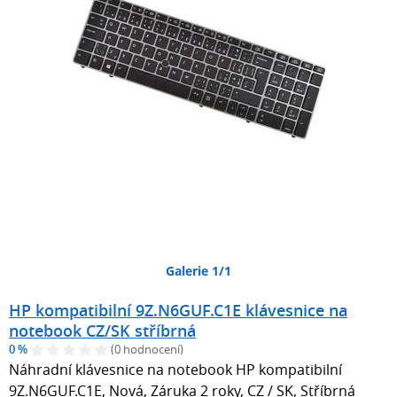
Galerie 1/1
HP kompatibilní 9Z.N6GUF.C1E klávesnice na
notebook CZ/SK stříbrná
0 %
(0 hodnocení)
Náhradní klávesnice na notebook HP kompatibilní
9Z.N6GUF.C1E, Nová, Záruka 2 roky, CZ / SK, Stříbrná