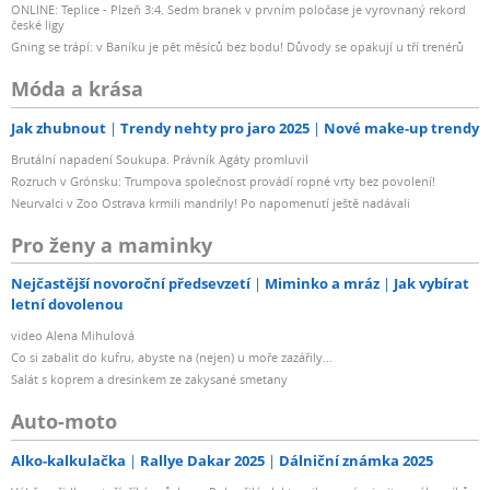
ONLINE: Teplice - Plzeň 3:4. Sedm branek v prvním poločase je vyrovnaný rekord
české ligy
Gning se trápí: v Baníku je pět měsíců bez bodu! Důvody se opakují u tří trenérů
Móda a krása
Jak zhubnout
Trendy nehty pro jaro 2025
Nové make-up trendy
Brutální napadení Soukupa. Právník Agáty promluvil
Rozruch v Grónsku: Trumpova společnost provádí ropné vrty bez povolení!
Neurvalci v Zoo Ostrava krmili mandrily! Po napomenutí ještě nadávali
Pro ženy a maminky
Nejčastější novoroční předsevzetí
Miminko a mráz
Jak vybírat
letní dovolenou
video Alena Mihulová
Co si zabalit do kufru, abyste na (nejen) u moře zazářily...
Salát s koprem a dresinkem ze zakysané smetany
Auto-moto
Alko-kalkulačka
Rallye Dakar 2025
Dálniční známka 2025