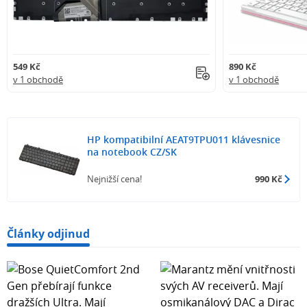
549 Kč
890 Kč
v 1 obchodě
v 1 obchodě
HP kompatibilní AEAT9TPU011 klávesnice
na notebook CZ/SK
Nejnižší cena!
990 Kč
Články odjinud