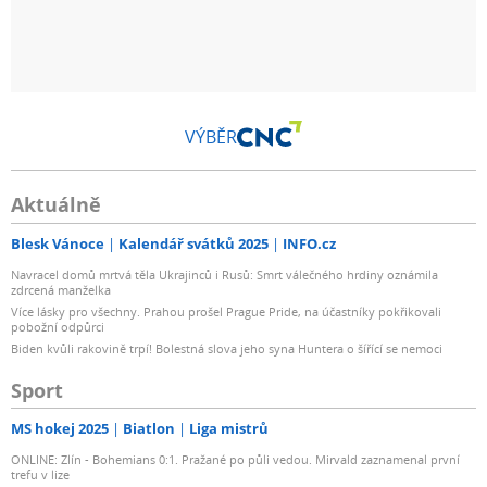
VÝBĚR
Aktuálně
Blesk Vánoce
Kalendář svátků 2025
INFO.cz
Navracel domů mrtvá těla Ukrajinců i Rusů: Smrt válečného hrdiny oznámila
zdrcená manželka
Více lásky pro všechny. Prahou prošel Prague Pride, na účastníky pokřikovali
pobožní odpůrci
Biden kvůli rakovině trpí! Bolestná slova jeho syna Huntera o šířící se nemoci
Sport
MS hokej 2025
Biatlon
Liga mistrů
ONLINE: Zlín - Bohemians 0:1. Pražané po půli vedou. Mirvald zaznamenal první
trefu v lize