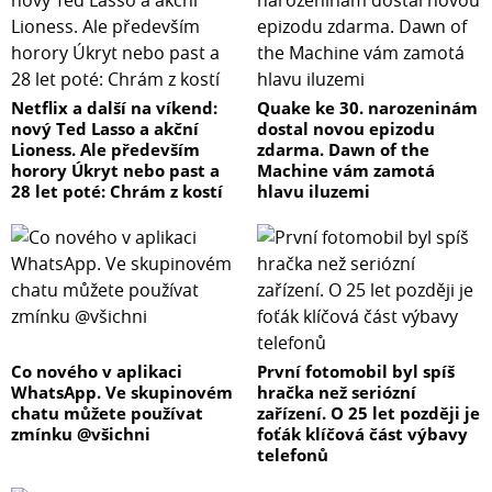
Netflix a další na víkend:
Quake ke 30. narozeninám
nový Ted Lasso a akční
dostal novou epizodu
Lioness. Ale především
zdarma. Dawn of the
horory Úkryt nebo past a
Machine vám zamotá
28 let poté: Chrám z kostí
hlavu iluzemi
Co nového v aplikaci
První fotomobil byl spíš
WhatsApp. Ve skupinovém
hračka než seriózní
chatu můžete používat
zařízení. O 25 let později je
zmínku @všichni
foťák klíčová část výbavy
telefonů