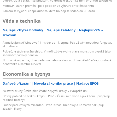
Výhřev, čidla a stačí, říká průzkum. Pokročilá elektronika není prioritou zákazníků
MotoGP: Martin proměnil pole position ve výhru v britském sprintu
Câmara se vyjádřil ke spekulacím, které ho pojí se sedačkou u Haasu
Věda a technika
Nejlepší chytré hodinky
Nejlepší telefony
Nejlepší VPN –
srovnání
Aktualizujte své Windows 11 Insider do 11. srpna. Pak už vám nebudou fungovat
aktualizace
Pokračuje záchrana Starshipu. V moři už dva týdny plave monstrum vysoké jako
sedmnáctipatrový panelák
Normálně za peníze, dnes zadarmo nebo se slevou: Univerzální čtečka, cloudová
peněženka a karetní survival
Ekonomika a byznys
Daňové přiznání
Novela zákoníku práce
Nadace EPCG
Za státní dluhy Česko platí čtvrté nejvyšší úroky v Evropské unii
Děsivý pohled na českou krajinu. Proč v Česku mizí voda a jak k tomu přispívají
rodinné bazény?
Emancipace českých miliardářů. Proč Strnad, Křetínský a Komárek nakupují
západní ikony