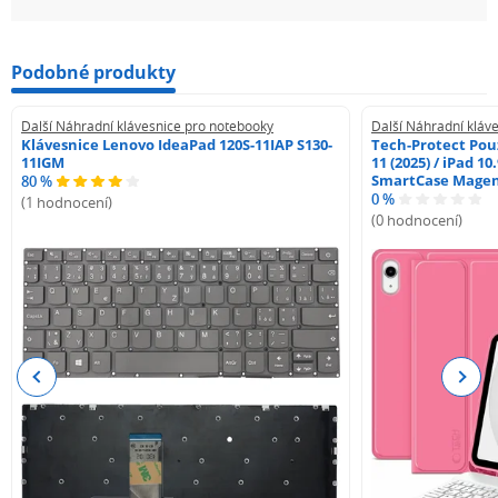
Podobné produkty
Další Náhradní klávesnice pro notebooky
Další Náhradní kláv
Klávesnice Lenovo IdeaPad 120S-11IAP S130-
Tech-Protect Pouz
11IGM
11 (2025) / iPad 10
SmartCase Mage
80 %
0 %
(1 hodnocení)
(0 hodnocení)
Previous
Next