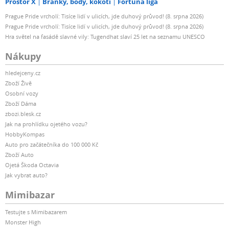
Prostor X
Branky, body, kokoti
Fortuna liga
Prague Pride vrcholí: Tisíce lidí v ulicích, jde duhový průvod! (8. srpna 2026)
Prague Pride vrcholí: Tisíce lidí v ulicích, jde duhový průvod! (8. srpna 2026)
Hra světel na fasádě slavné vily: Tugendhat slaví 25 let na seznamu UNESCO
Nákupy
hledejceny.cz
Zboží Živě
Osobní vozy
Zboží Dáma
zbozi.blesk.cz
Jak na prohlídku ojetého vozu?
HobbyKompas
Auto pro začátečníka do 100 000 Kč
Zboží Auto
Ojetá Škoda Octavia
Jak vybrat auto?
Mimibazar
Testujte s Mimibazarem
Monster High