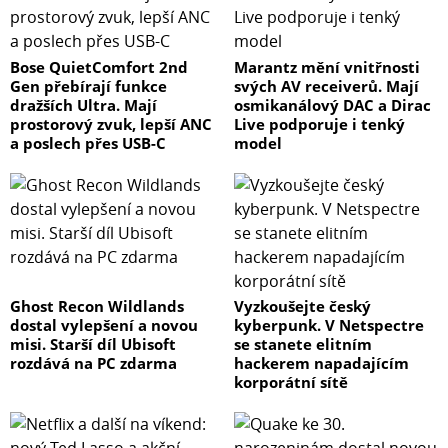
Bose QuietComfort 2nd
Marantz mění vnitřnosti
Gen přebírají funkce
svých AV receiverů. Mají
dražších Ultra. Mají
osmikanálový DAC a Dirac
prostorový zvuk, lepší ANC
Live podporuje i tenký
a poslech přes USB-C
model
Ghost Recon Wildlands
Vyzkoušejte český
dostal vylepšení a novou
kyberpunk. V Netspectre
misi. Starší díl Ubisoft
se stanete elitním
rozdává na PC zdarma
hackerem napadajícím
korporátní sítě