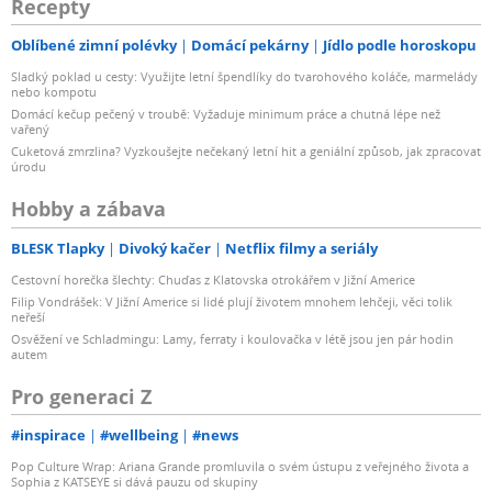
Recepty
Oblíbené zimní polévky
Domácí pekárny
Jídlo podle horoskopu
Sladký poklad u cesty: Využijte letní špendlíky do tvarohového koláče, marmelády
nebo kompotu
Domácí kečup pečený v troubě: Vyžaduje minimum práce a chutná lépe než
vařený
Cuketová zmrzlina? Vyzkoušejte nečekaný letní hit a geniální způsob, jak zpracovat
úrodu
Hobby a zábava
BLESK Tlapky
Divoký kačer
Netflix filmy a seriály
Cestovní horečka šlechty: Chuďas z Klatovska otrokářem v Jižní Americe
Filip Vondrášek: V Jižní Americe si lidé plují životem mnohem lehčeji, věci tolik
neřeší
Osvěžení ve Schladmingu: Lamy, ferraty i koulovačka v létě jsou jen pár hodin
autem
Pro generaci Z
#inspirace
#wellbeing
#news
Pop Culture Wrap: Ariana Grande promluvila o svém ústupu z veřejného života a
Sophia z KATSEYE si dává pauzu od skupiny