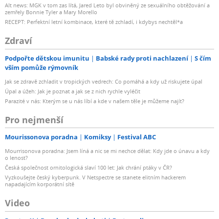
Alt news: MGK v tom zas lítá, Jared Leto byl obviněný ze sexuálního obtěžování a
zemřely Bonnie Tyler a Mary Morello
RECEPT: Perfektní letní kombinace, které tě zchladí, i kdybys nechtěl*a
Zdraví
Podpořte dětskou imunitu
Babské rady proti nachlazení
S čím
vším pomůže rýmovník
Jak se zdravě zchladit v tropických vedrech: Co pomáhá a kdy už riskujete úpal
Úpal a úžeh: Jak je poznat a jak se z nich rychle vyléčit
Parazité v nás: Kterým se u nás líbí a kde v našem těle je můžeme najít?
Pro nejmenší
Mourissonova poradna
Komiksy
Festival ABC
Mourrisonova poradna: Jsem líná a nic se mi nechce dělat: Kdy jde o únavu a kdy
o lenost?
Česká společnost ornitologická slaví 100 let: Jak chrání ptáky v ČR?
Vyzkoušejte český kyberpunk. V Netspectre se stanete elitním hackerem
napadajícím korporátní sítě
Video