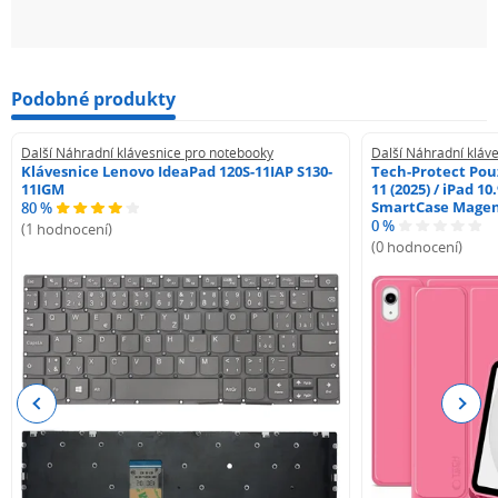
Podobné produkty
Další Náhradní klávesnice pro notebooky
Další Náhradní kláv
Klávesnice Lenovo IdeaPad 120S-11IAP S130-
Tech-Protect Pouz
11IGM
11 (2025) / iPad 10
SmartCase Mage
80 %
0 %
(1 hodnocení)
(0 hodnocení)
Previous
Next