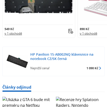
549 Kč
890 Kč
v 1 obchodě
v 1 obchodě
HP Pavilion 15-AB002NQ klávesnice na
notebook CZ/SK černá
Nejnižší cena!
1 090 Kč
Články odjinud