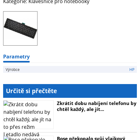
Kategorie: Klávesnice pro notebooky
Parametry
Výrobce
HP
Určitě si přečtěte
Zkrátit dobu nabíjení telefonu by
chtěl každý, ale jít...
Bose překopalo svůj vlajkový