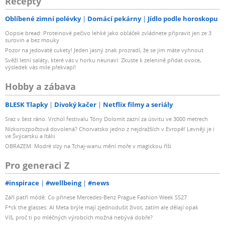
Recepty
Oblíbené zimní polévky
Domácí pekárny
Jídlo podle horoskopu
Oopsie bread: Proteinové pečivo lehké jako obláček zvládnete připravit jen ze 3
surovin a bez mouky
Pozor na jedovaté cukety! Jeden jasný znak prozradí, že se jim máte vyhnout
Svěží letní saláty, které vás v horku neunaví: Zkuste k zelenině přidat ovoce,
výsledek vás mile překvapí!
Hobby a zábava
BLESK Tlapky
Divoký kačer
Netflix filmy a seriály
Sraz v šest ráno. Vrchol festivalu Tóny Dolomit zazní za úsvitu ve 3000 metrech
Nízkorozpočtová dovolená? Chorvatsko jedno z nejdražších v Evropě! Levněji je i
ve Švýcarsku a Itálii
OBRAZEM: Modré slzy na Tchaj-wanu mění moře v magickou říši
Pro generaci Z
#inspirace
#wellbeing
#news
Září patří módě: Co přinese Mercedes-Benz Prague Fashion Week SS27
F*ck the glasses: AI Meta brýle mají zjednodušit život, zatím ale dělají opak
Víš, proč ti po mléčných výrobcích možná nebývá dobře?