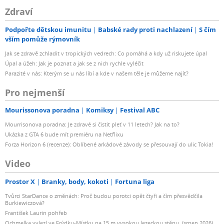
Zdraví
Podpořte dětskou imunitu
Babské rady proti nachlazení
S čím
vším pomůže rýmovník
Jak se zdravě zchladit v tropických vedrech: Co pomáhá a kdy už riskujete úpal
Úpal a úžeh: Jak je poznat a jak se z nich rychle vyléčit
Parazité v nás: Kterým se u nás líbí a kde v našem těle je můžeme najít?
Pro nejmenší
Mourissonova poradna
Komiksy
Festival ABC
Mourrisonova poradna: Je zdravé si čistit pleť v 11 letech? Jak na to?
Ukázka z GTA 6 bude mít premiéru na Netflixu
Forza Horizon 6 (recenze): Oblíbené arkádové závody se přesouvají do ulic Tokia!
Video
Prostor X
Branky, body, kokoti
Fortuna liga
Tvůrci StarDance o změnách: Proč budou porotci opět čtyři a čím přesvědčila
Burkiewiczová?
František Laurin pohřeb
Ochmelka vylezl ve Frýdku-Místku na 15 m vysokou lezeckou stěnu. (srpen 2026)