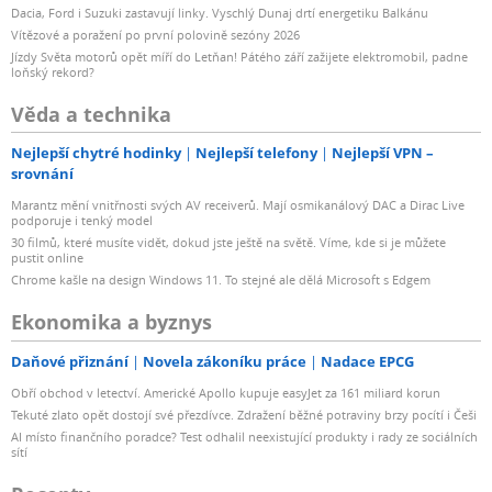
Dacia, Ford i Suzuki zastavují linky. Vyschlý Dunaj drtí energetiku Balkánu
Vítězové a poražení po první polovině sezóny 2026
Jízdy Světa motorů opět míří do Letňan! Pátého září zažijete elektromobil, padne
loňský rekord?
Věda a technika
Nejlepší chytré hodinky
Nejlepší telefony
Nejlepší VPN –
srovnání
Marantz mění vnitřnosti svých AV receiverů. Mají osmikanálový DAC a Dirac Live
podporuje i tenký model
30 filmů, které musíte vidět, dokud jste ještě na světě. Víme, kde si je můžete
pustit online
Chrome kašle na design Windows 11. To stejné ale dělá Microsoft s Edgem
Ekonomika a byznys
Daňové přiznání
Novela zákoníku práce
Nadace EPCG
Obří obchod v letectví. Americké Apollo kupuje easyJet za 161 miliard korun
Tekuté zlato opět dostojí své přezdívce. Zdražení běžné potraviny brzy pocítí i Češi
AI místo finančního poradce? Test odhalil neexistující produkty i rady ze sociálních
sítí