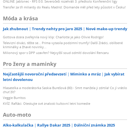
ONLINE: Jablonec - RFS 0:0. Severočeši rozehráli 3. předkolo Konferenční ligy
Transfer za tři miliardy do Realu Madrid: Diomande měl před lety působit v Česku!
Móda a krása
Jak zhubnout
Trendy nehty pro jaro 2025
Nové make-up trendy
Gottova dcera zveřejnila nový klip: Charlotte je jako Olivie Rodrigo!
Televizní diváci, těšte se... Prima vytasila podzimní trumfy! Další Zrádci, oblíbené
kriminálky a žhavé novinky...
Milionový spor s DPP uzavřen? Nejvyšší soud odmítl dovolání Rencaru
Pro ženy a maminky
Nejčastější novoroční předsevzetí
Miminko a mráz
Jak vybírat
letní dovolenou
Hlasatelka a moderátorka Saskia Burešová (80) - Smrt manžela ji zdrtila! Co jí vrátilo
chuť žít?
Veggie Burritos
KVÍZ: Rafťáci. Otestujte své znalosti kultovní letní komedie
Auto-moto
Alko-kalkulačka
Rallye Dakar 2025
Dálniční známka 2025