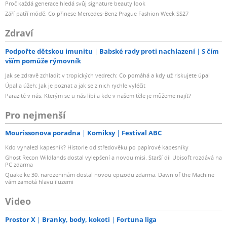
Proč každá generace hledá svůj signature beauty look
Září patří módě: Co přinese Mercedes-Benz Prague Fashion Week SS27
Zdraví
Podpořte dětskou imunitu
Babské rady proti nachlazení
S čím
vším pomůže rýmovník
Jak se zdravě zchladit v tropických vedrech: Co pomáhá a kdy už riskujete úpal
Úpal a úžeh: Jak je poznat a jak se z nich rychle vyléčit
Parazité v nás: Kterým se u nás líbí a kde v našem těle je můžeme najít?
Pro nejmenší
Mourissonova poradna
Komiksy
Festival ABC
Kdo vynalezl kapesník? Historie od středověku po papírové kapesníky
Ghost Recon Wildlands dostal vylepšení a novou misi. Starší díl Ubisoft rozdává na
PC zdarma
Quake ke 30. narozeninám dostal novou epizodu zdarma. Dawn of the Machine
vám zamotá hlavu iluzemi
Video
Prostor X
Branky, body, kokoti
Fortuna liga