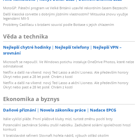
MotoGP: Páteční program ve Velké Británii uzavřel rekordním časem Bezzecchi
Další klasická corvette s dobrými jízdními vlastnostmi? Mitsuoka znovu využije
legendární MX-5
Problémy Cadillacu s brzdami souvisí podle Bottase s jejich chlazením
Věda a technika
Nejlepší chytré hodinky
Nejlepší telefony
Nejlepší VPN –
srovnání
Microsoft se nepoučil. Ve Windows potichu instaluje OneDrive Photos, které nelze
odinstalovat
Netflix a další na víkend: nový Ted Lasso a akční Lioness. Ale především horory
Úkryt nebo past a 28 let poté: Chrám z kostí
Netflix a další na víkend: nový Ted Lasso a akční Lioness. Ale především horory
Úkryt nebo past a 28 let poté: Chrám z kostí
Ekonomika a byznys
Daňové přiznání
Novela zákoníku práce
Nadace EPCG
Itálie vyklízí pláže. První plážové kluby mizí, turisté změnu pocítí brzy
Potenciální zachránce Soleku zrušil nabídku. Zadlužené solární společnosti hrozí
konkurz
V bratislavské rafinerii Slovnaft hořela nádrž, výbuch otřásl okolím