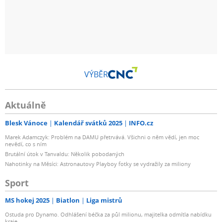
VÝBĚR
Aktuálně
Blesk Vánoce
Kalendář svátků 2025
INFO.cz
Marek Adamczyk: Problém na DAMU přetrvává. Všichni o něm vědí, jen moc
nevědí, co s ním
Brutální útok v Tanvaldu: Několik pobodaných
Nahotinky na Měsíci: Astronautovy Playboy fotky se vydražily za miliony
Sport
MS hokej 2025
Biatlon
Liga mistrů
Ostuda pro Dynamo. Odhlášení béčka za půl milionu, majitelka odmítla nabídku
kraje