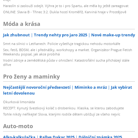
Haraslín si zaslouží odejít. Výhra je to i pro Spartu, ale měla by ještě zareagovat
ONLINE: Slavia B - Třinec 3:2. Dukla hostí Kroměříž, Karviná hraje v Prostějově
Móda a krása
Jak zhubnout
Trendy nehty pro jaro 2025
Nové make-up trendy
Smrt na silnici v Letňanech: Policie vyšetřuje tragickou nehodu motorkáře
Sex, fetiš, BDSM, ale i přednášky, workshopy a market. Organizátor Prague Fetish
Weekendu popsal, jak akce probíhá
Vodní zdroje a zemědělská půda v ohrožení: Katastrofální sucha přicházejí stále
dříve
Pro ženy a maminky
Nejčastější novoroční předsevzetí
Miminko a mráz
Jak vybírat
letní dovolenou
Okurková limonáda
RECEPT: Kynutý švestkový koláč s drobenkou. Klasika, se kterou zabodujete
Tohle nikdy neříkejte! Slova, kterými rodiče dětem ubližují ze všeho nejvíc
Auto-moto
Alko-kalkulačka
Rallye Dakar 2025
Dálniční známka 2025