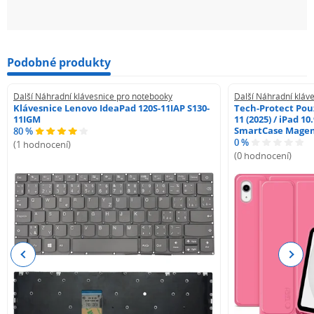
Podobné produkty
Další Náhradní klávesnice pro notebooky
Další Náhradní kláv
Klávesnice Lenovo IdeaPad 120S-11IAP S130-
Tech-Protect Pouz
11IGM
11 (2025) / iPad 10
SmartCase Mage
80 %
0 %
(1 hodnocení)
(0 hodnocení)
Previous
Next