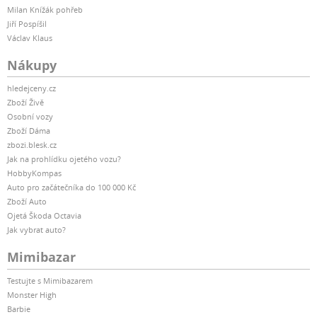
Milan Knížák pohřeb
Jiří Pospíšil
Václav Klaus
Nákupy
hledejceny.cz
Zboží Živě
Osobní vozy
Zboží Dáma
zbozi.blesk.cz
Jak na prohlídku ojetého vozu?
HobbyKompas
Auto pro začátečníka do 100 000 Kč
Zboží Auto
Ojetá Škoda Octavia
Jak vybrat auto?
Mimibazar
Testujte s Mimibazarem
Monster High
Barbie