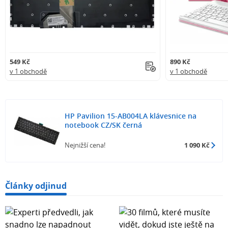
549 Kč
890 Kč
v 1 obchodě
v 1 obchodě
HP Pavilion 15-AB004LA klávesnice na
notebook CZ/SK černá
Nejnižší cena!
1 090 Kč
Články odjinud