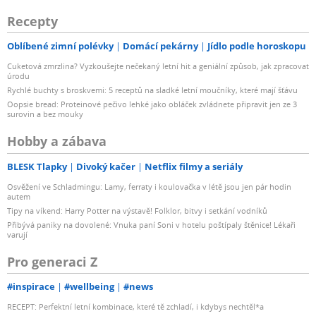
Recepty
Oblíbené zimní polévky
Domácí pekárny
Jídlo podle horoskopu
Cuketová zmrzlina? Vyzkoušejte nečekaný letní hit a geniální způsob, jak zpracovat
úrodu
Rychlé buchty s broskvemi: 5 receptů na sladké letní moučníky, které mají šťávu
Oopsie bread: Proteinové pečivo lehké jako obláček zvládnete připravit jen ze 3
surovin a bez mouky
Hobby a zábava
BLESK Tlapky
Divoký kačer
Netflix filmy a seriály
Osvěžení ve Schladmingu: Lamy, ferraty i koulovačka v létě jsou jen pár hodin
autem
Tipy na víkend: Harry Potter na výstavě! Folklor, bitvy i setkání vodníků
Přibývá paniky na dovolené: Vnuka paní Soni v hotelu poštípaly štěnice! Lékaři
varují
Pro generaci Z
#inspirace
#wellbeing
#news
RECEPT: Perfektní letní kombinace, které tě zchladí, i kdybys nechtěl*a