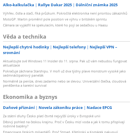
Alko-kalkulačka
Rallye Dakar 2025
Dálniční známka 2025
Výhřev, čidla a stačí, říká průzkum. Pokročilá elektronika není prioritou zákazníků
MotoGP: Martin proměnil pole position ve výhru v britském sprintu
Câmara se vyjádřil ke spekulacím, které ho pojí se sedačkou u Haasu
Věda a technika
Nejlepší chytré hodinky
Nejlepší telefony
Nejlepší VPN –
srovnání
Aktualizujte své Windows 11 Insider do 11. srpna. Pak už vám nebudou fungovat
aktualizace
Pokračuje záchrana Starshipu. V moři už dva týdny plave monstrum vysoké jako
sedmnáctipatrový panelák
Normálně za peníze, dnes zadarmo nebo se slevou: Univerzální čtečka, cloudová
peněženka a karetní survival
Ekonomika a byznys
Daňové přiznání
Novela zákoníku práce
Nadace EPCG
Za státní dluhy Česko platí čtvrté nejvyšší úroky v Evropské unii
Děsivý pohled na českou krajinu. Proč v Česku mizí voda a jak k tomu přispívají
rodinné bazény?
Emancipace českých miliardářů. Proč Strnad, Křetínský a Komárek nakupují