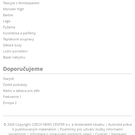
Testujte s Mimibazarem
Monster High
Barbie
Lego
Pyžama
Kosmetika a parfémy
Teplákové soupravy
Dětské boty
Ložní povlečení
Bazar nábytku
Doporučujeme
Starjob
České podcasty
Rádio a zábava pro děti
Frekvence 1
Evropa 2
© 2026 Copyright CZECH NEWS CENTER a.s. a dodavatelé obsahu
Autorská práva
k publikovaným materiálům
Podmínky pro užívání služby informační
společnosti
Informace o zpracování osobních údajů
Cookies
Nastavení