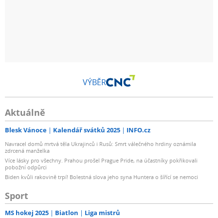
VÝBĚR
Aktuálně
Blesk Vánoce
Kalendář svátků 2025
INFO.cz
Navracel domů mrtvá těla Ukrajinců i Rusů: Smrt válečného hrdiny oznámila
zdrcená manželka
Více lásky pro všechny. Prahou prošel Prague Pride, na účastníky pokřikovali
pobožní odpůrci
Biden kvůli rakovině trpí! Bolestná slova jeho syna Huntera o šířící se nemoci
Sport
MS hokej 2025
Biatlon
Liga mistrů