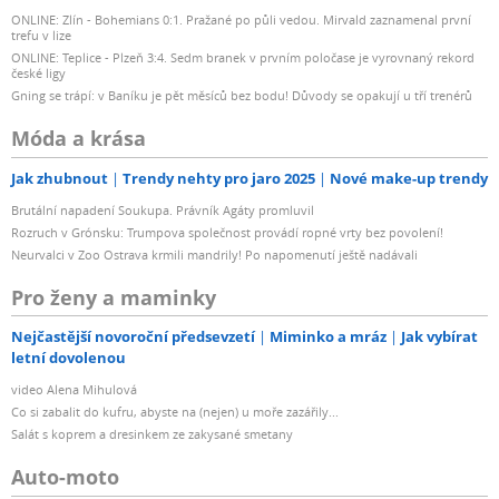
ONLINE: Zlín - Bohemians 0:1. Pražané po půli vedou. Mirvald zaznamenal první
trefu v lize
ONLINE: Teplice - Plzeň 3:4. Sedm branek v prvním poločase je vyrovnaný rekord
české ligy
Gning se trápí: v Baníku je pět měsíců bez bodu! Důvody se opakují u tří trenérů
Móda a krása
Jak zhubnout
Trendy nehty pro jaro 2025
Nové make-up trendy
Brutální napadení Soukupa. Právník Agáty promluvil
Rozruch v Grónsku: Trumpova společnost provádí ropné vrty bez povolení!
Neurvalci v Zoo Ostrava krmili mandrily! Po napomenutí ještě nadávali
Pro ženy a maminky
Nejčastější novoroční předsevzetí
Miminko a mráz
Jak vybírat
letní dovolenou
video Alena Mihulová
Co si zabalit do kufru, abyste na (nejen) u moře zazářily...
Salát s koprem a dresinkem ze zakysané smetany
Auto-moto