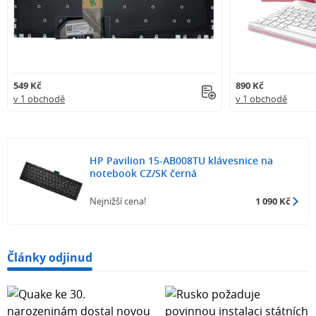
549 Kč
890 Kč
v 1 obchodě
v 1 obchodě
HP Pavilion 15-AB008TU klávesnice na
notebook CZ/SK černá
Nejnižší cena!
1 090 Kč
Články odjinud