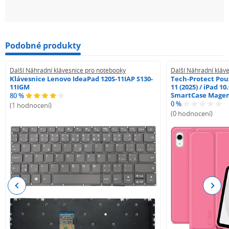
Podobné produkty
Další Náhradní klávesnice pro notebooky
Další Náhradní kláv
Klávesnice Lenovo IdeaPad 120S-11IAP S130-
Tech-Protect Pouz
11IGM
11 (2025) / iPad 10
SmartCase Mage
80 %
0 %
(1 hodnocení)
(0 hodnocení)
Previous
Next