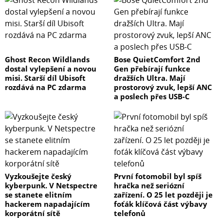
Ghost Recon Wildlands
Bose QuietComfort 2nd
dostal vylepšení a novou
Gen přebírají funkce
misi. Starší díl Ubisoft
dražších Ultra. Mají
rozdává na PC zdarma
prostorový zvuk, lepší ANC
a poslech přes USB-C
Vyzkoušejte český
První fotomobil byl spíš
kyberpunk. V Netspectre
hračka než seriózní
se stanete elitním
zařízení. O 25 let později je
hackerem napadajícím
foťák klíčová část výbavy
korporátní sítě
telefonů