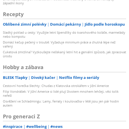
západní ikony
Recepty
Oblíbené zimní polévky
Domácí pekárny
Jídlo podle horoskopu
Sladký poklad u cesty: Využijte letní špendlíky do tvarohového koláče, marmelády
nebo kompotu
Domácí kečup pečený v troubě: Vyžaduje minimum práce a chutná lépe než
vařený
Cuketová zmrzlina? Vyzkoušejte nečekaný letní hit a geniální způsob, jak zpracovat
úrodu
Hobby a zábava
BLESK Tlapky
Divoký kačer
Netflix filmy a seriály
Cestovní horečka šlechty: Chuďas z Klatovska otrokářem v Jižní Americe
Filip Vondrášek: V Jižní Americe si lidé plují životem mnohem lehčeji, věci tolik
neřeší
Osvěžení ve Schladmingu: Lamy, ferraty i koulovačka v létě jsou jen pár hodin
autem
Pro generaci Z
#inspirace
#wellbeing
#news