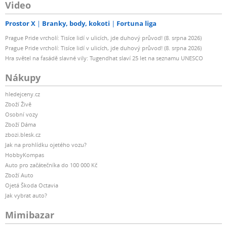
Video
Prostor X
Branky, body, kokoti
Fortuna liga
Prague Pride vrcholí: Tisíce lidí v ulicích, jde duhový průvod! (8. srpna 2026)
Prague Pride vrcholí: Tisíce lidí v ulicích, jde duhový průvod! (8. srpna 2026)
Hra světel na fasádě slavné vily: Tugendhat slaví 25 let na seznamu UNESCO
Nákupy
hledejceny.cz
Zboží Živě
Osobní vozy
Zboží Dáma
zbozi.blesk.cz
Jak na prohlídku ojetého vozu?
HobbyKompas
Auto pro začátečníka do 100 000 Kč
Zboží Auto
Ojetá Škoda Octavia
Jak vybrat auto?
Mimibazar