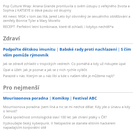
Pop Culture Wrap: Ariana Grande promluvila o svém ústupu z veřejného života a
Sophia z KATSEYE si dává pauzu od skupiny
Alt news: MGK v tom zas lítá, Jared Leto byl obviněný ze sexuálního obtěžování a
zemřely Bonnie Tyler a Mary Morello
RECEPT: Perfektní letní kombinace, které tě zchladí, i kdybys nechtěl*a
Zdraví
Podpořte dětskou imunitu
Babské rady proti nachlazení
S čím
vším pomůže rýmovník
Jak se zdravě zchladit v tropických vedrech: Co pomáhá a kdy už riskujete úpal
Úpal a úžeh: Jak je poznat a jak se z nich rychle vyléčit
Parazité v nás: Kterým se u nás líbí a kde v našem těle je můžeme najít?
Pro nejmenší
Mourissonova poradna
Komiksy
Festival ABC
Mourrisonova poradna: Jsem líná a nic se mi nechce dělat: Kdy jde o únavu a kdy
o lenost?
Česká společnost ornitologická slaví 100 let: Jak chrání ptáky v ČR?
Vyzkoušejte český kyberpunk. V Netspectre se stanete elitním hackerem
napadajícím korporátní sítě