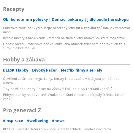
Recepty
Oblíbené zimní polévky
Domácí pekárny
Jídlo podle horoskopu
Cuketová zmrzlina? Vyzkoušejte nečekaný letní hit a geniální způsob, jak zpracovat
úrodu
Rychlé buchty s broskvemi: 5 receptů na sladké letní moučníky, které mají šťávu
Oopsie bread: Proteinové pečivo lehké jako obláček zvládnete připravit jen ze 3
surovin a bez mouky
Hobby a zábava
BLESK Tlapky
Divoký kačer
Netflix filmy a seriály
Osvěžení ve Schladmingu: Lamy, ferraty i koulovačka v létě jsou jen pár hodin
autem
Tipy na víkend: Harry Potter na výstavě! Folklor, bitvy i setkání vodníků
Přibývá paniky na dovolené: Vnuka paní Soni v hotelu poštípaly štěnice! Lékaři
varují
Pro generaci Z
#inspirace
#wellbeing
#news
RECEPT: Perfektní letní kombinace, které tě zchladí, i kdybys nechtěl*a