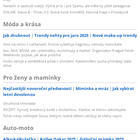
Haraslín si zaslouží odejít. Výhra je to i pro Spartu, ale měla by ještě zareagovat
ONLINE: Slavia B - Třinec 3:2. Dukla hostí Kroměříž, Karviná hraje v Prostějově
Móda a krása
Jak zhubnout
Trendy nehty pro jaro 2025
Nové make-up trendy
Smrt na silnici v Letňanech: Policie vyšetřuje tragickou nehodu motorkáře
Sex, fetiš, BDSM, ale i přednášky, workshopy a market. Organizátor Prague Fetish
Weekendu popsal, jak akce probíhá
Vodní zdroje a zemědělská půda v ohrožení: Katastrofální sucha přicházejí stále
dříve
Pro ženy a maminky
Nejčastější novoroční předsevzetí
Miminko a mráz
Jak vybírat
letní dovolenou
Okurková limonáda
RECEPT: Kynutý švestkový koláč s drobenkou. Klasika, se kterou zabodujete
Tohle nikdy neříkejte! Slova, kterými rodiče dětem ubližují ze všeho nejvíc
Auto-moto
Alko-kalkulačka
Rallye Dakar 2025
Dálniční známka 2025