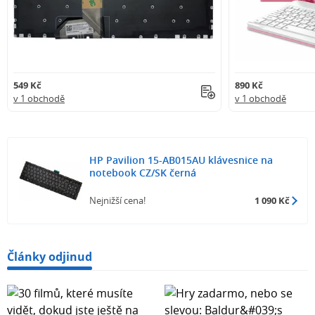
549 Kč
890 Kč
v 1 obchodě
v 1 obchodě
HP Pavilion 15-AB015AU klávesnice na
notebook CZ/SK černá
Nejnižší cena!
1 090 Kč
Články odjinud