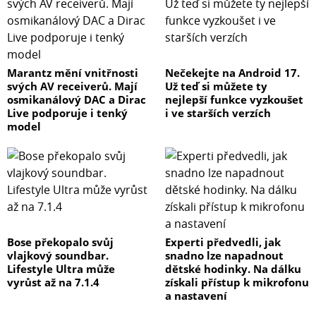
Marantz mění vnitřnosti
Nečekejte na Android 17.
svých AV receiverů. Mají
Už teď si můžete ty
osmikanálový DAC a Dirac
nejlepší funkce vyzkoušet
Live podporuje i tenký
i ve starších verzích
model
Bose překopalo svůj
Experti předvedli, jak
vlajkový soundbar.
snadno lze napadnout
Lifestyle Ultra může
dětské hodinky. Na dálku
vyrůst až na 7.1.4
získali přístup k mikrofonu
a nastavení