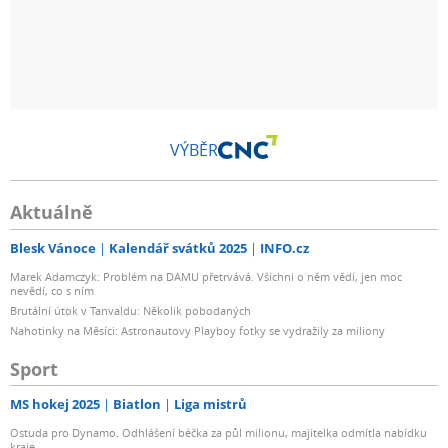
VÝBĚR
Aktuálně
Blesk Vánoce
Kalendář svátků 2025
INFO.cz
Marek Adamczyk: Problém na DAMU přetrvává. Všichni o něm vědí, jen moc
nevědí, co s ním
Brutální útok v Tanvaldu: Několik pobodaných
Nahotinky na Měsíci: Astronautovy Playboy fotky se vydražily za miliony
Sport
MS hokej 2025
Biatlon
Liga mistrů
Ostuda pro Dynamo. Odhlášení béčka za půl milionu, majitelka odmítla nabídku
kraje