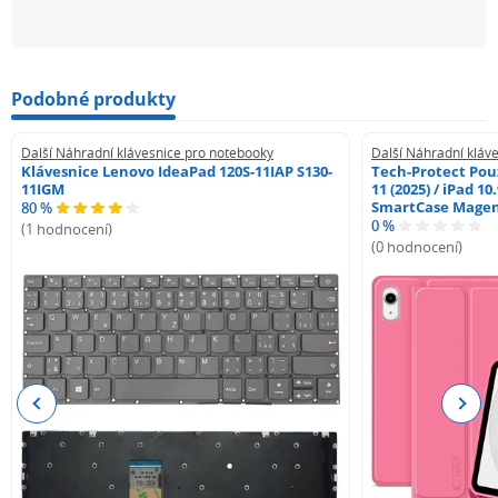
Podobné produkty
Další Náhradní klávesnice pro notebooky
Další Náhradní kláv
Klávesnice Lenovo IdeaPad 120S-11IAP S130-
Tech-Protect Pouz
11IGM
11 (2025) / iPad 10
SmartCase Mage
80 %
0 %
(1 hodnocení)
(0 hodnocení)
Previous
Next