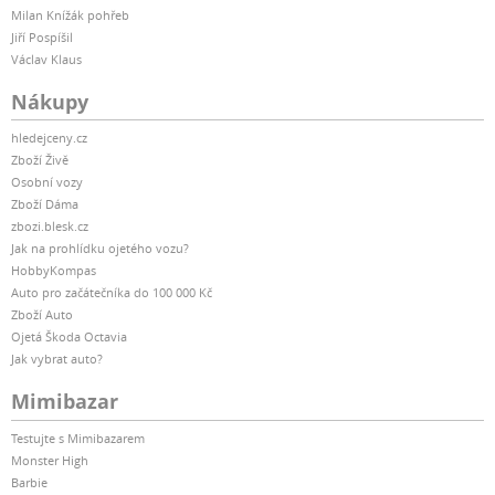
Milan Knížák pohřeb
Jiří Pospíšil
Václav Klaus
Nákupy
hledejceny.cz
Zboží Živě
Osobní vozy
Zboží Dáma
zbozi.blesk.cz
Jak na prohlídku ojetého vozu?
HobbyKompas
Auto pro začátečníka do 100 000 Kč
Zboží Auto
Ojetá Škoda Octavia
Jak vybrat auto?
Mimibazar
Testujte s Mimibazarem
Monster High
Barbie