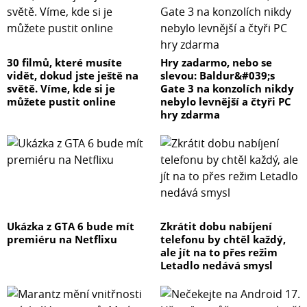
30 filmů, které musíte
Hry zadarmo, nebo se
vidět, dokud jste ještě na
slevou: Baldur&#039;s
světě. Víme, kde si je
Gate 3 na konzolích nikdy
můžete pustit online
nebylo levnější a čtyři PC
hry zdarma
Ukázka z GTA 6 bude mít
Zkrátit dobu nabíjení
premiéru na Netflixu
telefonu by chtěl každý,
ale jít na to přes režim
Letadlo nedává smysl