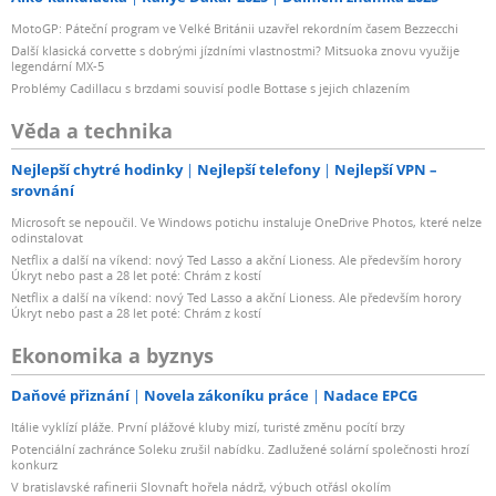
MotoGP: Páteční program ve Velké Británii uzavřel rekordním časem Bezzecchi
Další klasická corvette s dobrými jízdními vlastnostmi? Mitsuoka znovu využije
legendární MX-5
Problémy Cadillacu s brzdami souvisí podle Bottase s jejich chlazením
Věda a technika
Nejlepší chytré hodinky
Nejlepší telefony
Nejlepší VPN –
srovnání
Microsoft se nepoučil. Ve Windows potichu instaluje OneDrive Photos, které nelze
odinstalovat
Netflix a další na víkend: nový Ted Lasso a akční Lioness. Ale především horory
Úkryt nebo past a 28 let poté: Chrám z kostí
Netflix a další na víkend: nový Ted Lasso a akční Lioness. Ale především horory
Úkryt nebo past a 28 let poté: Chrám z kostí
Ekonomika a byznys
Daňové přiznání
Novela zákoníku práce
Nadace EPCG
Itálie vyklízí pláže. První plážové kluby mizí, turisté změnu pocítí brzy
Potenciální zachránce Soleku zrušil nabídku. Zadlužené solární společnosti hrozí
konkurz
V bratislavské rafinerii Slovnaft hořela nádrž, výbuch otřásl okolím