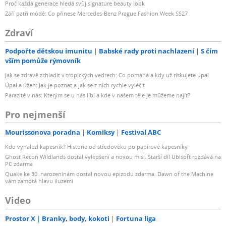
Proč každá generace hledá svůj signature beauty look
Září patří módě: Co přinese Mercedes-Benz Prague Fashion Week SS27
Zdraví
Podpořte dětskou imunitu
Babské rady proti nachlazení
S čím
vším pomůže rýmovník
Jak se zdravě zchladit v tropických vedrech: Co pomáhá a kdy už riskujete úpal
Úpal a úžeh: Jak je poznat a jak se z nich rychle vyléčit
Parazité v nás: Kterým se u nás líbí a kde v našem těle je můžeme najít?
Pro nejmenší
Mourissonova poradna
Komiksy
Festival ABC
Kdo vynalezl kapesník? Historie od středověku po papírové kapesníky
Ghost Recon Wildlands dostal vylepšení a novou misi. Starší díl Ubisoft rozdává na
PC zdarma
Quake ke 30. narozeninám dostal novou epizodu zdarma. Dawn of the Machine
vám zamotá hlavu iluzemi
Video
Prostor X
Branky, body, kokoti
Fortuna liga