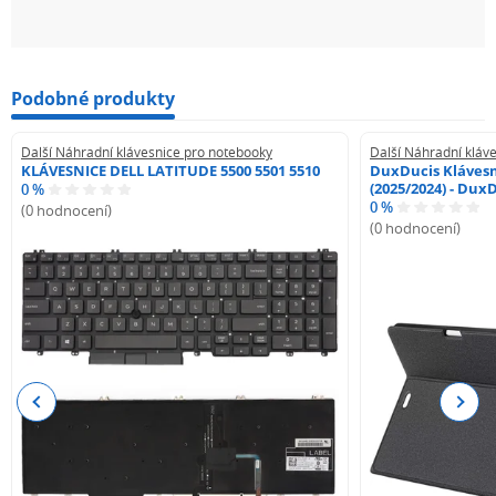
Podobné produkty
Další Náhradní klávesnice pro notebooky
Další Náhradní kláv
KLÁVESNICE DELL LATITUDE 5500 5501 5510
DuxDucis Klávesn
(2025/2024) - Dux
0 %
0 %
(0 hodnocení)
(0 hodnocení)
Previous
Next