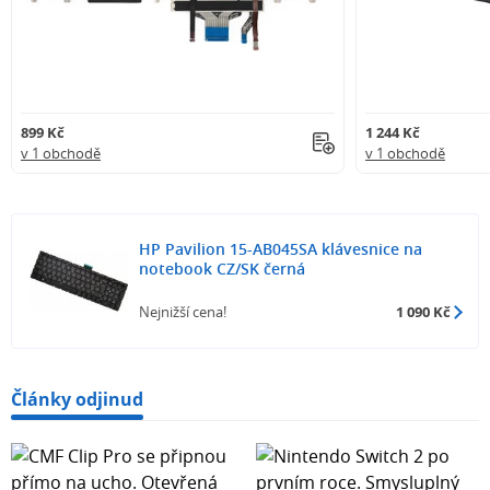
899 Kč
1 244 Kč
v 1 obchodě
v 1 obchodě
HP Pavilion 15-AB045SA klávesnice na
notebook CZ/SK černá
Nejnižší cena!
1 090 Kč
Články odjinud