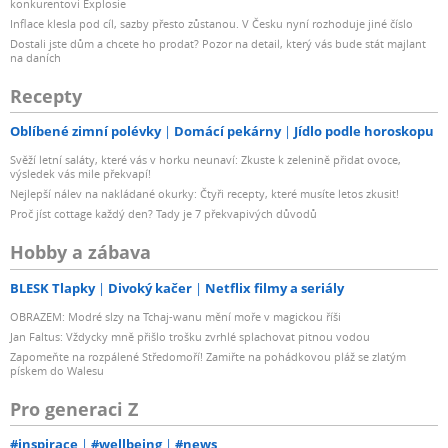
konkurentovi Explosie
Inflace klesla pod cíl, sazby přesto zůstanou. V Česku nyní rozhoduje jiné číslo
Dostali jste dům a chcete ho prodat? Pozor na detail, který vás bude stát majlant
na daních
Recepty
Oblíbené zimní polévky
Domácí pekárny
Jídlo podle horoskopu
Svěží letní saláty, které vás v horku neunaví: Zkuste k zelenině přidat ovoce,
výsledek vás mile překvapí!
Nejlepší nálev na nakládané okurky: Čtyři recepty, které musíte letos zkusit!
Proč jíst cottage každý den? Tady je 7 překvapivých důvodů
Hobby a zábava
BLESK Tlapky
Divoký kačer
Netflix filmy a seriály
OBRAZEM: Modré slzy na Tchaj-wanu mění moře v magickou říši
Jan Faltus: Vždycky mně přišlo trošku zvrhlé splachovat pitnou vodou
Zapomeňte na rozpálené Středomoří! Zamiřte na pohádkovou pláž se zlatým
pískem do Walesu
Pro generaci Z
#inspirace
#wellbeing
#news