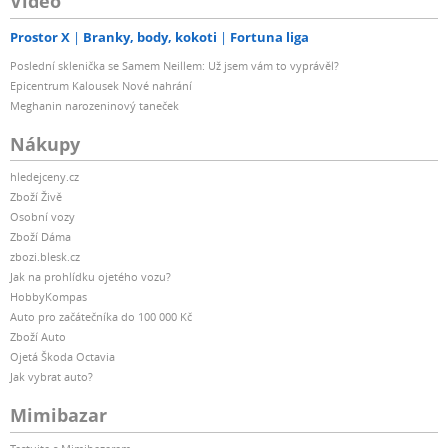
Video
Prostor X
Branky, body, kokoti
Fortuna liga
Poslední sklenička se Samem Neillem: Už jsem vám to vyprávěl?
Epicentrum Kalousek Nové nahrání
Meghanin narozeninový taneček
Nákupy
hledejceny.cz
Zboží Živě
Osobní vozy
Zboží Dáma
zbozi.blesk.cz
Jak na prohlídku ojetého vozu?
HobbyKompas
Auto pro začátečníka do 100 000 Kč
Zboží Auto
Ojetá Škoda Octavia
Jak vybrat auto?
Mimibazar