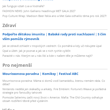
Jak funguje vztah Lva a Vodnáře?
FASHION NEWS: John Galliano headlinuje MET GALA 2027
Pop Culture Wrap: Madison Beer řekla ano a Met Gala odhalilo téma pro rok 2027!
Zdraví
Podpořte dětskou imunitu
Babské rady proti nachlazení
S čím
vším pomůže rýmovník
Jak se zdravě zchladit v tropických vedrech: Co pomáhá a kdy už riskujete úpal
Úpal a úžeh: Jak je poznat a jak se z nich rychle vyléčit
Parazité v nás: Kterým se u nás líbí a kde v našem těle je můžeme najít?
Pro nejmenší
Mourissonova poradna
Komiksy
Festival ABC
Mourrisonova poradna: Máma si domů vodí kamarádku, kterou nemám ráda. Co
dělat?
Nintendo nedělá jen skákačky a arkády. Fire Emblem: Fortune's Weave je pořádná
strategie pro fanoušky tahovek
Pomozte Salierimu začít nový život v Americe. Mafia: The Old Country odhaluje
obsah rozšíření těsně před vydáním