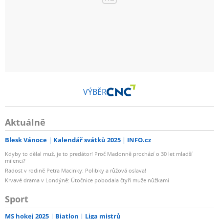
VÝBĚR
Aktuálně
Blesk Vánoce
Kalendář svátků 2025
INFO.cz
Kdyby to dělal muž, je to predátor! Proč Madonně prochází o 30 let mladší
milenci?
Radost v rodině Petra Macinky: Polibky a růžová oslava!
Krvavé drama v Londýně: Útočnice pobodala čtyři muže nůžkami
Sport
MS hokej 2025
Biatlon
Liga mistrů