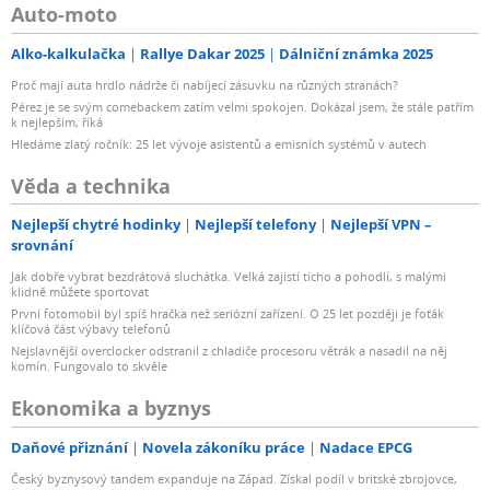
Auto-moto
Alko-kalkulačka
Rallye Dakar 2025
Dálniční známka 2025
Proč mají auta hrdlo nádrže či nabíjecí zásuvku na různých stranách?
Pérez je se svým comebackem zatím velmi spokojen. Dokázal jsem, že stále patřím
k nejlepším, říká
Hledáme zlatý ročník: 25 let vývoje asistentů a emisních systémů v autech
Věda a technika
Nejlepší chytré hodinky
Nejlepší telefony
Nejlepší VPN –
srovnání
Jak dobře vybrat bezdrátová sluchátka. Velká zajistí ticho a pohodlí, s malými
klidně můžete sportovat
První fotomobil byl spíš hračka než seriózní zařízení. O 25 let později je foťák
klíčová část výbavy telefonů
Nejslavnější overclocker odstranil z chladiče procesoru větrák a nasadil na něj
komín. Fungovalo to skvěle
Ekonomika a byznys
Daňové přiznání
Novela zákoníku práce
Nadace EPCG
Český byznysový tandem expanduje na Západ. Získal podíl v britské zbrojovce,