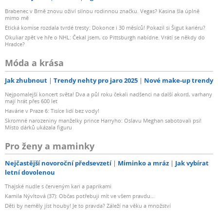
Brabenec v Brně znovu oživí silnou rodinnou značku. Vegas? Kasina šla úplně
mimo mě
Etická komise rozdala tvrdé tresty: Dokonce i 30 měsíců! Pokazil si Šigut kariéru?
Okuliar zpět ve hře o NHL: Čekal jsem, co Pittsburgh nabídne. Vrátí se někdy do
Hradce?
Móda a krása
Jak zhubnout
Trendy nehty pro jaro 2025
Nové make-up trendy
Nejpomalejší koncert světa! Dva a půl roku čekali nadšenci na další akord, varhany
mají hrát přes 600 let
Havárie v Praze 6: Tisíce lidí bez vody!
Skromné narozeniny manželky prince Harryho: Oslavu Meghan sabotovali psi!
Místo dárků ukázala figuru
Pro ženy a maminky
Nejčastější novoroční předsevzetí
Miminko a mráz
Jak vybírat
letní dovolenou
Thajské nudle s červeným kari a paprikami
Kamila Nývltová (37): Občas potřebuji mít ve všem pravdu...
Děti by neměly jíst houby! Je to pravda? Záleží na věku a množství