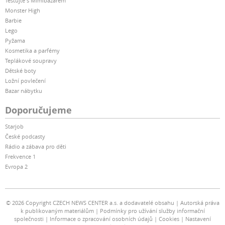
Testujte s Mimibazarem
Monster High
Barbie
Lego
Pyžama
Kosmetika a parfémy
Teplákové soupravy
Dětské boty
Ložní povlečení
Bazar nábytku
Doporučujeme
Starjob
České podcasty
Rádio a zábava pro děti
Frekvence 1
Evropa 2
© 2026 Copyright CZECH NEWS CENTER a.s. a dodavatelé obsahu
Autorská práva
k publikovaným materiálům
Podmínky pro užívání služby informační
společnosti
Informace o zpracování osobních údajů
Cookies
Nastavení