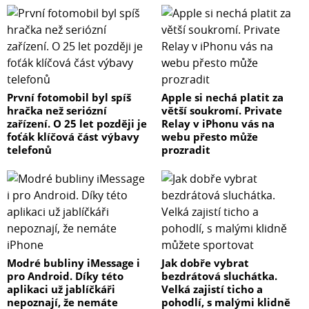
První fotomobil byl spíš
Apple si nechá platit za
hračka než seriózní
větší soukromí. Private
zařízení. O 25 let později je
Relay v iPhonu vás na
foťák klíčová část výbavy
webu přesto může
telefonů
prozradit
Modré bubliny iMessage i
Jak dobře vybrat
pro Android. Díky této
bezdrátová sluchátka.
aplikaci už jablíčkáři
Velká zajistí ticho a
nepoznají, že nemáte
pohodlí, s malými klidně