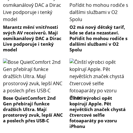
Marantz mění vnitřnosti
O2 má nový dětský tarif,
svých AV receiverů. Mají
kde se data nezastaví.
osmikanálový DAC a Dirac
Pořídit ho mohou rodiče s
Live podporuje i tenký
dalšími službami v O2
model
Spolu
Bose QuietComfort 2nd
Čínští výrobci opět
Gen přebírají funkce
kopírují Apple. Pět
dražších Ultra. Mají
největších značek chystá
prostorový zvuk, lepší ANC
čtvercové selfie
a poslech přes USB-C
fotoaparáty po vzoru
iPhonu