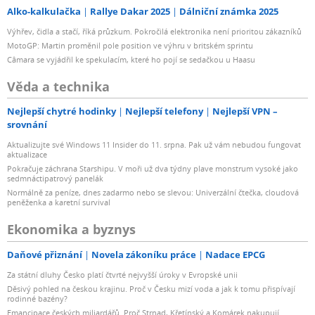
Alko-kalkulačka
Rallye Dakar 2025
Dálniční známka 2025
Výhřev, čidla a stačí, říká průzkum. Pokročilá elektronika není prioritou zákazníků
MotoGP: Martin proměnil pole position ve výhru v britském sprintu
Câmara se vyjádřil ke spekulacím, které ho pojí se sedačkou u Haasu
Věda a technika
Nejlepší chytré hodinky
Nejlepší telefony
Nejlepší VPN –
srovnání
Aktualizujte své Windows 11 Insider do 11. srpna. Pak už vám nebudou fungovat
aktualizace
Pokračuje záchrana Starshipu. V moři už dva týdny plave monstrum vysoké jako
sedmnáctipatrový panelák
Normálně za peníze, dnes zadarmo nebo se slevou: Univerzální čtečka, cloudová
peněženka a karetní survival
Ekonomika a byznys
Daňové přiznání
Novela zákoníku práce
Nadace EPCG
Za státní dluhy Česko platí čtvrté nejvyšší úroky v Evropské unii
Děsivý pohled na českou krajinu. Proč v Česku mizí voda a jak k tomu přispívají
rodinné bazény?
Emancipace českých miliardářů. Proč Strnad, Křetínský a Komárek nakupují