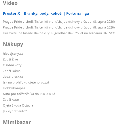
Video
Prostor X
Branky, body, kokoti
Fortuna liga
Prague Pride vrcholí: Tisíce lidí v ulicích, jde duhový průvod! (8. srpna 2026)
Prague Pride vrcholí: Tisíce lidí v ulicích, jde duhový průvod! (8. srpna 2026)
Hra světel na fasádě slavné vily: Tugendhat slaví 25 let na seznamu UNESCO
Nákupy
hledejceny.cz
Zboží Živě
Osobní vozy
Zboží Dáma
zbozi.blesk.cz
Jak na prohlídku ojetého vozu?
HobbyKompas
Auto pro začátečníka do 100 000 Kč
Zboží Auto
Ojetá Škoda Octavia
Jak vybrat auto?
Mimibazar