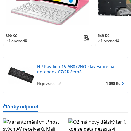
890 Kč
549 Kč
v 1 obchodě
v 1 obchodě
HP Pavilion 15-AB072NO klávesnice na
notebook CZ/SK černá
Nejnižší cena!
1 090 Kč
Články odjinud