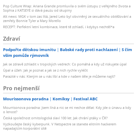
Pop Culture Wrap: Ariana Grande promluvila o svém ústupu z veřejného života a
Sophia z KATSEYE si dává pauzu od skupiny
Alt news: MGK v tom zas lítá, Jared Leto byl obviněný ze sexuálního obtěžování a
zemřely Bonnie Tyler a Mary Morello
RECEPT: Perfektní letní kombinace, které tě zchladí, i kdybys nechtěl*a
Zdraví
Podpořte dětskou imunitu
Babské rady proti nachlazení
S čím
vším pomůže rýmovník
Jak se zdravě zchladit v tropických vedrech: Co pomáhá a kdy už riskujete úpal
Úpal a úžeh: Jak je poznat a jak se z nich rychle vyléčit
Parazité v nás: Kterým se u nás líbí a kde v našem těle je můžeme najít?
Pro nejmenší
Mourissonova poradna
Komiksy
Festival ABC
Mourrisonova poradna: Jsem líná a nic se mi nechce dělat: Kdy jde o únavu a kdy
o lenost?
Česká společnost ornitologická slaví 100 let: Jak chrání ptáky v ČR?
Vyzkoušejte český kyberpunk. V Netspectre se stanete elitním hackerem
napadajícím korporátní sítě