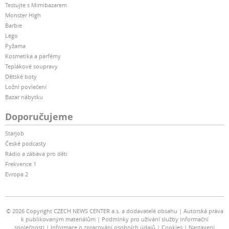
Testujte s Mimibazarem
Monster High
Barbie
Lego
Pyžama
Kosmetika a parfémy
Teplákové soupravy
Dětské boty
Ložní povlečení
Bazar nábytku
Doporučujeme
Starjob
České podcasty
Rádio a zábava pro děti
Frekvence 1
Evropa 2
© 2026 Copyright CZECH NEWS CENTER a.s. a dodavatelé obsahu
Autorská práva
k publikovaným materiálům
Podmínky pro užívání služby informační
společnosti
Informace o zpracování osobních údajů
Cookies
Nastavení