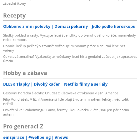
západní ikony
Recepty
Oblíbené zimní polévky
Domácí pekárny
Jídlo podle horoskopu
Sladký poklad u cesty: Využijte letní špendlíky do tvarohového koláče, marmelády
nebo kompotu
Domácí kečup pečený v troubě: Vyžaduje minimum práce a chutná lépe než
vařený
Cuketová zmrzlina? Vyzkoušejte nečekaný letní hit a geniální způsob, jak zpracovat
úrodu
Hobby a zábava
BLESK Tlapky
Divoký kačer
Netflix filmy a seriály
Cestovní horečka šlechty: Chuďas z Klatovska otrokářem v Jižní Americe
Filip Vondrášek: V Jižní Americe si lidé plují životem mnohem lehčeji, věci tolik
neřeší
Osvěžení ve Schladmingu: Lamy, ferraty i koulovačka v létě jsou jen pár hodin
autem
Pro generaci Z
#inspirace
#wellbeing
#news