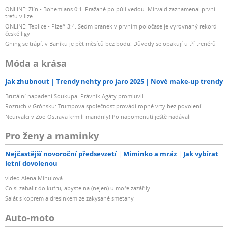
ONLINE: Zlín - Bohemians 0:1. Pražané po půli vedou. Mirvald zaznamenal první
trefu v lize
ONLINE: Teplice - Plzeň 3:4. Sedm branek v prvním poločase je vyrovnaný rekord
české ligy
Gning se trápí: v Baníku je pět měsíců bez bodu! Důvody se opakují u tří trenérů
Móda a krása
Jak zhubnout
Trendy nehty pro jaro 2025
Nové make-up trendy
Brutální napadení Soukupa. Právník Agáty promluvil
Rozruch v Grónsku: Trumpova společnost provádí ropné vrty bez povolení!
Neurvalci v Zoo Ostrava krmili mandrily! Po napomenutí ještě nadávali
Pro ženy a maminky
Nejčastější novoroční předsevzetí
Miminko a mráz
Jak vybírat
letní dovolenou
video Alena Mihulová
Co si zabalit do kufru, abyste na (nejen) u moře zazářily...
Salát s koprem a dresinkem ze zakysané smetany
Auto-moto