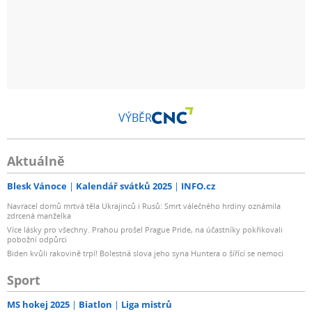
VÝBĚR
Aktuálně
Blesk Vánoce
Kalendář svátků 2025
INFO.cz
Navracel domů mrtvá těla Ukrajinců i Rusů: Smrt válečného hrdiny oznámila
zdrcená manželka
Více lásky pro všechny. Prahou prošel Prague Pride, na účastníky pokřikovali
pobožní odpůrci
Biden kvůli rakovině trpí! Bolestná slova jeho syna Huntera o šířící se nemoci
Sport
MS hokej 2025
Biatlon
Liga mistrů