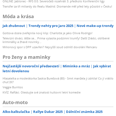
ONLINE: Jablonec - RFS 0:0. Severočeši rozehráli 3. předkolo Konferenční ligy
Transfer za tři miliardy do Realu Madrid: Diomande měl před lety působit v Česku!
Móda a krása
Jak zhubnout
Trendy nehty pro jaro 2025
Nové make-up trendy
Gottova dcera zveřejnila nový klip: Charlotte je jako Olivie Rodrigo!
Televizní diváci, těšte se... Prima vytasila podzimní trumfy! Další Zrádci, oblíbené
kriminálky a žhavé novinky...
Milionový spor s DPP uzavřen? Nejvyšší soud odmítl dovolání Rencaru
Pro ženy a maminky
Nejčastější novoroční předsevzetí
Miminko a mráz
Jak vybírat
letní dovolenou
Hlasatelka a moderátorka Saskia Burešová (80) - Smrt manžela ji zdrtila! Co jí vrátilo
chuť žít?
Veggie Burritos
KVÍZ: Rafťáci. Otestujte své znalosti kultovní letní komedie
Auto-moto
Alko-kalkulačka
Rallye Dakar 2025
Dálniční známka 2025