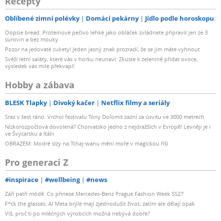
Recepty
Oblíbené zimní polévky
Domácí pekárny
Jídlo podle horoskopu
Oopsie bread: Proteinové pečivo lehké jako obláček zvládnete připravit jen ze 3
surovin a bez mouky
Pozor na jedovaté cukety! Jeden jasný znak prozradí, že se jim máte vyhnout
Svěží letní saláty, které vás v horku neunaví: Zkuste k zelenině přidat ovoce,
výsledek vás mile překvapí!
Hobby a zábava
BLESK Tlapky
Divoký kačer
Netflix filmy a seriály
Sraz v šest ráno. Vrchol festivalu Tóny Dolomit zazní za úsvitu ve 3000 metrech
Nízkorozpočtová dovolená? Chorvatsko jedno z nejdražších v Evropě! Levněji je i
ve Švýcarsku a Itálii
OBRAZEM: Modré slzy na Tchaj-wanu mění moře v magickou říši
Pro generaci Z
#inspirace
#wellbeing
#news
Září patří módě: Co přinese Mercedes-Benz Prague Fashion Week SS27
F*ck the glasses: AI Meta brýle mají zjednodušit život, zatím ale dělají opak
Víš, proč ti po mléčných výrobcích možná nebývá dobře?