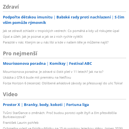
Zdraví
Podpořte dětskou imunitu
Babské rady proti nachlazení
S čím
vším pomůže rýmovník
Jak se zdravě zchladit v tropických vedrech: Co pomáhá a kdy už riskujete úpal
Úpal a úžeh: Jak je poznat a jak se z nich rychle vyléčit
Parazité v nás: Kterým se u nás líbí a kde v našem těle je můžeme najít?
Pro nejmenší
Mourissonova poradna
Komiksy
Festival ABC
Mourrisonova poradna: Je zdravé si čistit pleť v 11 letech? Jak na to?
Ukázka z GTA 6 bude mít premiéru na Netflixu
Forza Horizon 6 (recenze): Oblíbené arkádové závody se přesouvají do ulic Tokia!
Video
Prostor X
Branky, body, kokoti
Fortuna liga
Tvůrci StarDance o změnách: Proč budou porotci opět čtyři a čím přesvědčila
Burkiewiczová?
František Laurin pohřeb
Ochmelka vylezl ve Frýdku-Místku na 15 m vysokou lezeckou stěnu. (srpen 2026)