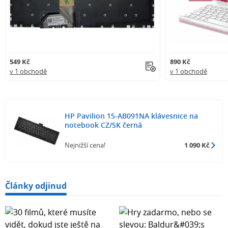
549 Kč
890 Kč
v 1 obchodě
v 1 obchodě
HP Pavilion 15-AB091NA klávesnice na
notebook CZ/SK černá
Nejnižší cena!
1 090 Kč
Články odjinud