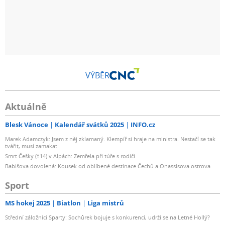
VÝBĚR
Aktuálně
Blesk Vánoce
Kalendář svátků 2025
INFO.cz
Marek Adamczyk: Jsem z něj zklamaný. Klempíř si hraje na ministra. Nestačí se tak
tvářit, musí zamakat
Smrt Češky (†14) v Alpách: Zemřela při túře s rodiči
Babišova dovolená: Kousek od oblíbené destinace Čechů a Onassisova ostrova
Sport
MS hokej 2025
Biatlon
Liga mistrů
Střední záložníci Sparty: Sochůrek bojuje s konkurencí, udrží se na Letné Hollý?