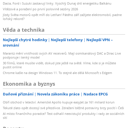
Dacia, Ford i Suzuki zastavují linky. Vyschlý Dunaj drtí energetiku Balkánu
Vítězové a poražení po první polovině sezóny 2026
Jízdy Světa motorů opět míří do Letňan! Pátého září zažijete elektromobil, padne
loňský rekord?
Věda a technika
Nejlepší chytré hodinky
Nejlepší telefony
Nejlepší VPN –
srovnání
Marantz mění vnitřnosti svých AV receiverů. Mají osmikanálový DAC a Dirac Live
podporuje i tenký model
30 filmů, které musíte vidět, dokud jste ještě na světě. Víme, kde si je můžete
pustit online
Chrome kašle na design Windows 11. To stejné ale dělá Microsoft s Edgem
Ekonomika a byznys
Daňové přiznání
Novela zákoníku práce
Nadace EPCG
Obří obchod v letectví. Americké Apollo kupuje easyJet za 161 miliard korun
Tekuté zlato opět dostojí své přezdívce. Zdražení běžné potraviny brzy pocítí i Češi
AI místo finančního poradce? Test odhalil neexistující produkty i rady ze sociálních
sítí