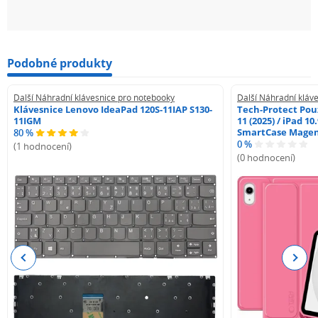
Podobné produkty
Další Náhradní klávesnice pro notebooky
Další Náhradní kláv
Klávesnice Lenovo IdeaPad 120S-11IAP S130-
Tech-Protect Pouz
11IGM
11 (2025) / iPad 10
SmartCase Mage
80 %
0 %
(1 hodnocení)
(0 hodnocení)
Previous
Next