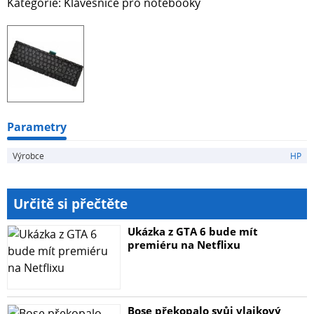
Kategorie: Klávesnice pro notebooky
Parametry
Výrobce
HP
Určitě si přečtěte
Ukázka z GTA 6 bude mít
premiéru na Netflixu
Bose překopalo svůj vlajkový