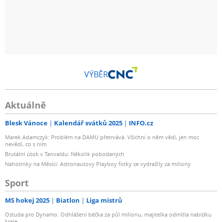
VÝBĚR
Aktuálně
Blesk Vánoce
Kalendář svátků 2025
INFO.cz
Marek Adamczyk: Problém na DAMU přetrvává. Všichni o něm vědí, jen moc
nevědí, co s ním
Brutální útok v Tanvaldu: Několik pobodaných
Nahotinky na Měsíci: Astronautovy Playboy fotky se vydražily za miliony
Sport
MS hokej 2025
Biatlon
Liga mistrů
Ostuda pro Dynamo. Odhlášení béčka za půl milionu, majitelka odmítla nabídku
kraje