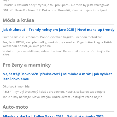
Haraslín si zaslouží odejít. Výhra je to i pro Spartu, ale měla by ještě zareagovat
ONLINE: Slavia B - Třinec 3:2. Dukla hostí Kroměříž, Karviná hraje v Prostějově
Móda a krása
Jak zhubnout
Trendy nehty pro jaro 2025
Nové make-up trendy
Smrt na silnici v Letňanech: Policie vyšetřuje tragickou nehodu motorkáře
Sex, fetiš, BDSM, ale i přednášky, workshopy a market. Organizátor Prague Fetish
Weekendu popsal, jak akce probíhá
Vodní zdroje a zemědělská půda v ohrožení: Katastrofální sucha přicházejí stále
dříve
Pro ženy a maminky
Nejčastější novoroční předsevzetí
Miminko a mráz
Jak vybírat
letní dovolenou
Okurková limonáda
RECEPT: Kynutý švestkový koláč s drobenkou. Klasika, se kterou zabodujete
Tohle nikdy neříkejte! Slova, kterými rodiče dětem ubližují ze všeho nejvíc
Auto-moto
Alko-kalkulačka
Rallye Dakar 2025
Dálniční známka 2025