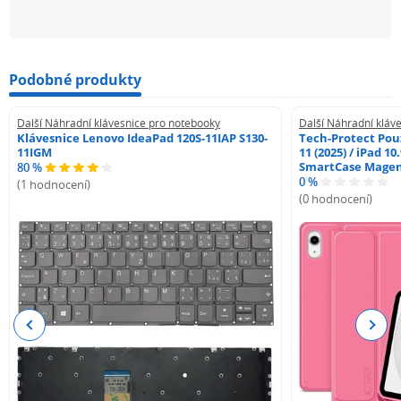
Podobné produkty
Další Náhradní klávesnice pro notebooky
Další Náhradní kláv
Klávesnice Lenovo IdeaPad 120S-11IAP S130-
Tech-Protect Pouz
11IGM
11 (2025) / iPad 10
SmartCase Mage
80 %
0 %
(1 hodnocení)
(0 hodnocení)
Previous
Next