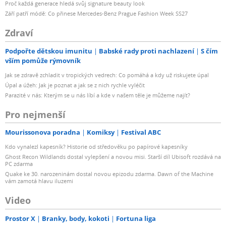
Proč každá generace hledá svůj signature beauty look
Září patří módě: Co přinese Mercedes-Benz Prague Fashion Week SS27
Zdraví
Podpořte dětskou imunitu
Babské rady proti nachlazení
S čím
vším pomůže rýmovník
Jak se zdravě zchladit v tropických vedrech: Co pomáhá a kdy už riskujete úpal
Úpal a úžeh: Jak je poznat a jak se z nich rychle vyléčit
Parazité v nás: Kterým se u nás líbí a kde v našem těle je můžeme najít?
Pro nejmenší
Mourissonova poradna
Komiksy
Festival ABC
Kdo vynalezl kapesník? Historie od středověku po papírové kapesníky
Ghost Recon Wildlands dostal vylepšení a novou misi. Starší díl Ubisoft rozdává na
PC zdarma
Quake ke 30. narozeninám dostal novou epizodu zdarma. Dawn of the Machine
vám zamotá hlavu iluzemi
Video
Prostor X
Branky, body, kokoti
Fortuna liga