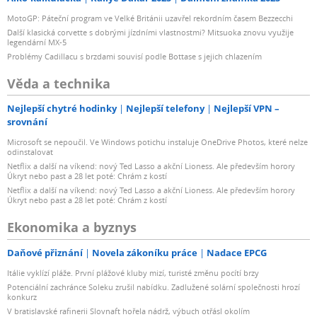
MotoGP: Páteční program ve Velké Británii uzavřel rekordním časem Bezzecchi
Další klasická corvette s dobrými jízdními vlastnostmi? Mitsuoka znovu využije
legendární MX-5
Problémy Cadillacu s brzdami souvisí podle Bottase s jejich chlazením
Věda a technika
Nejlepší chytré hodinky
Nejlepší telefony
Nejlepší VPN –
srovnání
Microsoft se nepoučil. Ve Windows potichu instaluje OneDrive Photos, které nelze
odinstalovat
Netflix a další na víkend: nový Ted Lasso a akční Lioness. Ale především horory
Úkryt nebo past a 28 let poté: Chrám z kostí
Netflix a další na víkend: nový Ted Lasso a akční Lioness. Ale především horory
Úkryt nebo past a 28 let poté: Chrám z kostí
Ekonomika a byznys
Daňové přiznání
Novela zákoníku práce
Nadace EPCG
Itálie vyklízí pláže. První plážové kluby mizí, turisté změnu pocítí brzy
Potenciální zachránce Soleku zrušil nabídku. Zadlužené solární společnosti hrozí
konkurz
V bratislavské rafinerii Slovnaft hořela nádrž, výbuch otřásl okolím