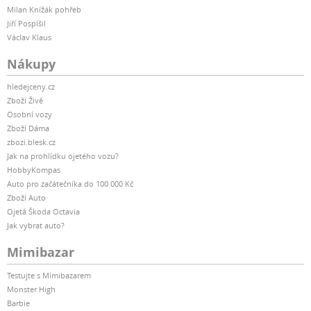
Milan Knížák pohřeb
Jiří Pospíšil
Václav Klaus
Nákupy
hledejceny.cz
Zboží Živě
Osobní vozy
Zboží Dáma
zbozi.blesk.cz
Jak na prohlídku ojetého vozu?
HobbyKompas
Auto pro začátečníka do 100 000 Kč
Zboží Auto
Ojetá Škoda Octavia
Jak vybrat auto?
Mimibazar
Testujte s Mimibazarem
Monster High
Barbie