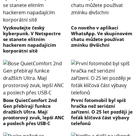
Vyzkoušejte český
Co nového v aplikaci
kyberpunk. V Netspectre
WhatsApp. Ve skupinovém
se stanete elitním
chatu můžete používat
hackerem napadajícím
zmínku @všichni
korporátní sítě
Bose QuietComfort 2nd
První fotomobil byl spíš
Gen přebírají funkce
hračka než seriózní
dražších Ultra. Mají
zařízení. O 25 let později je
prostorový zvuk, lepší ANC
foťák klíčová část výbavy
a poslech přes USB-C
telefonů