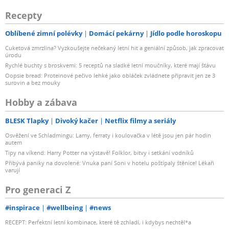
Recepty
Oblíbené zimní polévky
Domácí pekárny
Jídlo podle horoskopu
Cuketová zmrzlina? Vyzkoušejte nečekaný letní hit a geniální způsob, jak zpracovat
úrodu
Rychlé buchty s broskvemi: 5 receptů na sladké letní moučníky, které mají šťávu
Oopsie bread: Proteinové pečivo lehké jako obláček zvládnete připravit jen ze 3
surovin a bez mouky
Hobby a zábava
BLESK Tlapky
Divoký kačer
Netflix filmy a seriály
Osvěžení ve Schladmingu: Lamy, ferraty i koulovačka v létě jsou jen pár hodin
autem
Tipy na víkend: Harry Potter na výstavě! Folklor, bitvy i setkání vodníků
Přibývá paniky na dovolené: Vnuka paní Soni v hotelu poštípaly štěnice! Lékaři
varují
Pro generaci Z
#inspirace
#wellbeing
#news
RECEPT: Perfektní letní kombinace, které tě zchladí, i kdybys nechtěl*a