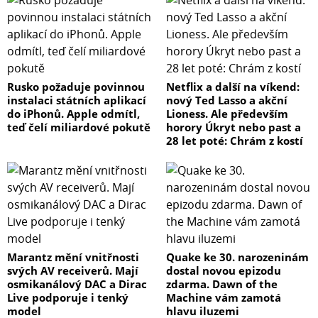
Rusko požaduje povinnou
Netflix a další na víkend:
instalaci státních aplikací
nový Ted Lasso a akční
do iPhonů. Apple odmítl,
Lioness. Ale především
teď čelí miliardové pokutě
horory Úkryt nebo past a
28 let poté: Chrám z kostí
Marantz mění vnitřnosti
Quake ke 30. narozeninám
svých AV receiverů. Mají
dostal novou epizodu
osmikanálový DAC a Dirac
zdarma. Dawn of the
Live podporuje i tenký
Machine vám zamotá
model
hlavu iluzemi