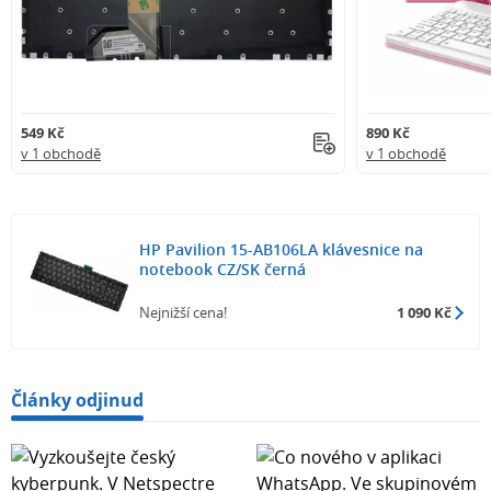
549 Kč
890 Kč
v 1 obchodě
v 1 obchodě
HP Pavilion 15-AB106LA klávesnice na
notebook CZ/SK černá
Nejnižší cena!
1 090 Kč
Články odjinud