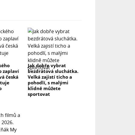
ckého
Jak dobře vybrat
o zaplaví
bezdrátová sluchátka.
vá česká
Velká zajistí ticho a
stuje
pohodlí, s malými
p
klidně můžete
sportovat