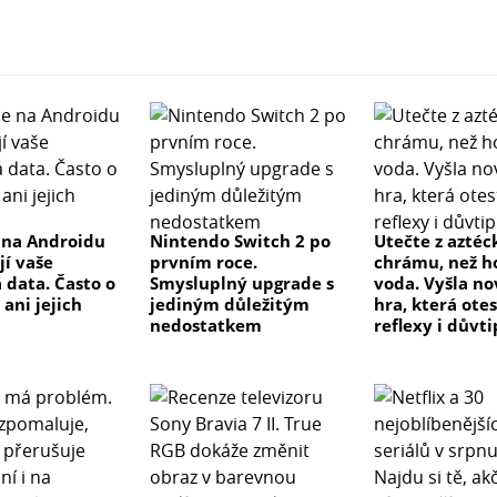
 na Androidu
Nintendo Switch 2 po
Utečte z azté
ejí vaše
prvním roce.
chrámu, než h
 data. Často o
Smysluplný upgrade s
voda. Vyšla no
ani jejich
jediným důležitým
hra, která ote
nedostatkem
reflexy i důvti