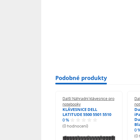
Podobné produkty
 Náhradní klávesnice pro
Další Náhradní klávesnice pro
Dal
booky
notebooky
no
esnice Lenovo
KLÁVESNICE DELL
Du
Pad 120S-11IAP S130-
LATITUDE 5500 5501 5510
iPa
GM
Du
0 %
Bl
(0 hodnocení)
0 
odnocení)
(0