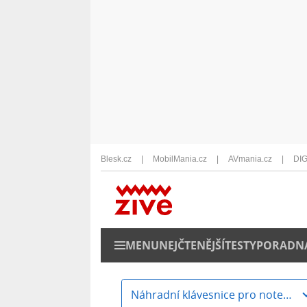
Blesk.cz
MobilMania.cz
AVmania.cz
DIG
MENU
NEJČTENĚJŠÍ
TESTY
PORADN
Náhradní klávesnice pro notebooky