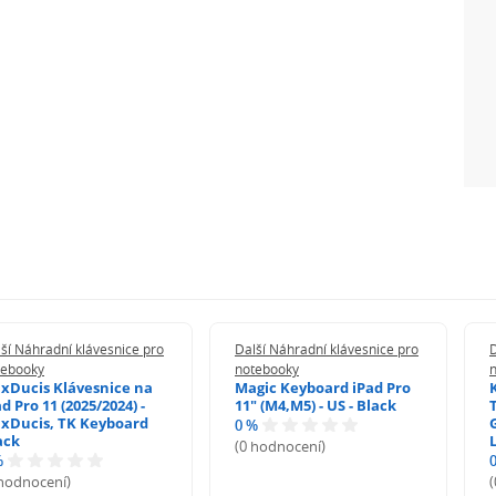
ší Náhradní klávesnice pro
Další Náhradní klávesnice pro
D
tebooky
notebooky
xDucis Klávesnice na
Magic Keyboard iPad Pro
d Pro 11 (2025/2024) -
11" (M4,M5) - US - Black
xDucis, TK Keyboard
0 %
ack
(0 hodnocení)
%
 hodnocení)