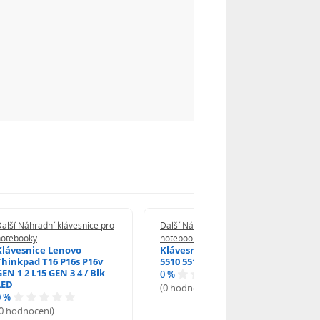
alší Náhradní klávesnice pro
Další Náhradní klávesnice pro
notebooky
notebooky
Klávesnice Lenovo
Klávesnice DELL VOSTRO
Thinkpad T16 P16s P16v
5510 5515 / BLK LED
GEN 1 2 L15 GEN 3 4 / Blk
0 %
LED
(0 hodnocení)
0 %
(0 hodnocení)