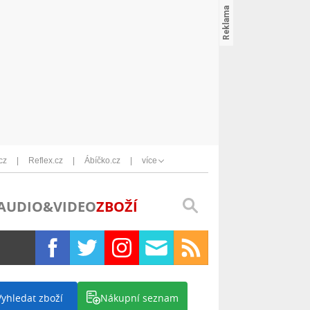
cz
Reflex.cz
Ábíčko.cz
více
AUDIO&VIDEO
ZBOŽÍ
Vyhledat zboží
Nákupní seznam