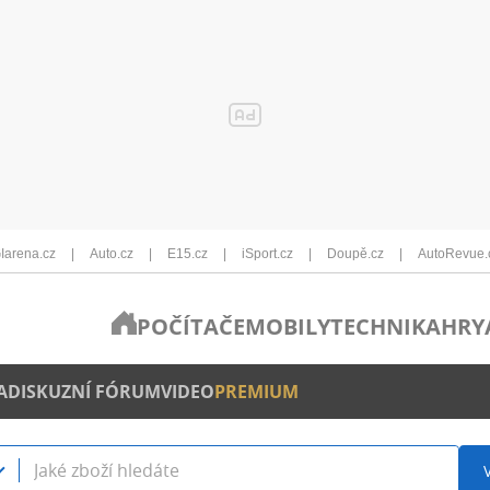
Iarena.cz
Auto.cz
E15.cz
iSport.cz
Doupě.cz
AutoRevue.
POČÍTAČE
MOBILY
TECHNIKA
HRY
A
DISKUZNÍ FÓRUM
VIDEO
PREMIUM