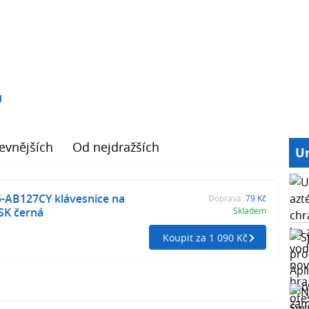
1
evnějších
Od nejdražších
Ur
5-AB127CY klávesnice na
Doprava:
79 Kč
SK černá
Skladem
Koupit za 1 090 Kč