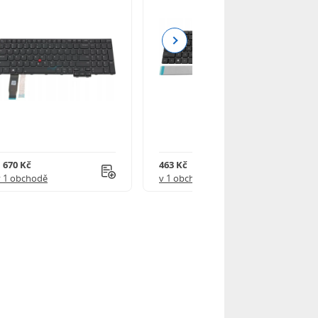
Next
1 670 Kč
463 Kč
v 1 obchodě
v 1 obchodě