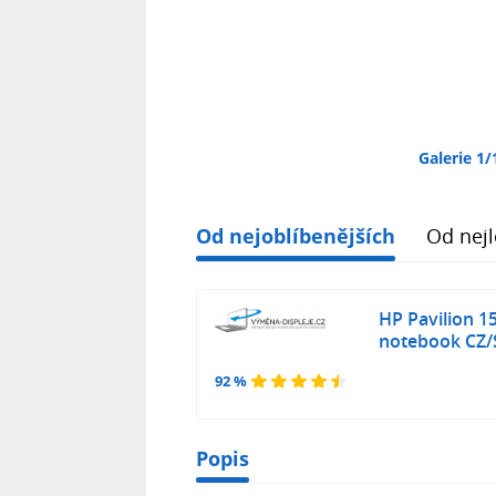
Galerie 1/
Od nejoblíbenějších
Od nejl
HP Pavilion 1
notebook CZ/
92 %
Popis