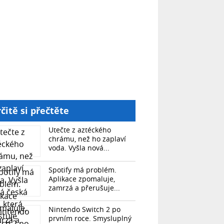
čitě si přečtěte
Utečte z aztéckého
chrámu, než ho zaplaví
voda. Vyšla nová...
Spotify má problém.
Aplikace zpomaluje,
zamrzá a přerušuje...
Nintendo Switch 2 po
prvním roce. Smysluplný