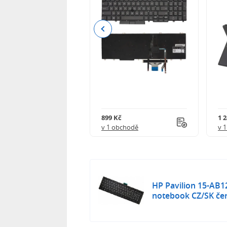
Previous
Kč
899 Kč
1 
obchodě
v 1 obchodě
v 
HP Pavilion 15-AB1
notebook CZ/SK če