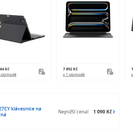
244 Kč
7 892 Kč
1 obchodě
v 1 obchodě
27CY klávesnice na
Nejnižší cena!
1 090 Kč
rná