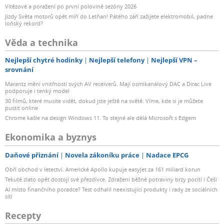
Vítězové a poražení po první polovině sezóny 2026
Jízdy Světa motorů opět míří do Letňan! Pátého září zažijete elektromobil, padne
loňský rekord?
Věda a technika
Nejlepší chytré hodinky
Nejlepší telefony
Nejlepší VPN –
srovnání
Marantz mění vnitřnosti svých AV receiverů. Mají osmikanálový DAC a Dirac Live
podporuje i tenký model
30 filmů, které musíte vidět, dokud jste ještě na světě. Víme, kde si je můžete
pustit online
Chrome kašle na design Windows 11. To stejné ale dělá Microsoft s Edgem
Ekonomika a byznys
Daňové přiznání
Novela zákoníku práce
Nadace EPCG
Obří obchod v letectví. Americké Apollo kupuje easyJet za 161 miliard korun
Tekuté zlato opět dostojí své přezdívce. Zdražení běžné potraviny brzy pocítí i Češi
AI místo finančního poradce? Test odhalil neexistující produkty i rady ze sociálních
sítí
Recepty