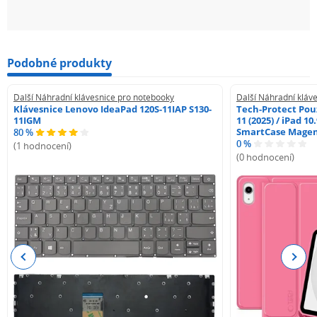
Podobné produkty
Další Náhradní klávesnice pro notebooky
Další Náhradní kláv
Klávesnice Lenovo IdeaPad 120S-11IAP S130-
Tech-Protect Pouz
11IGM
11 (2025) / iPad 10
SmartCase Mage
80 %
0 %
(1 hodnocení)
(0 hodnocení)
Previous
Next