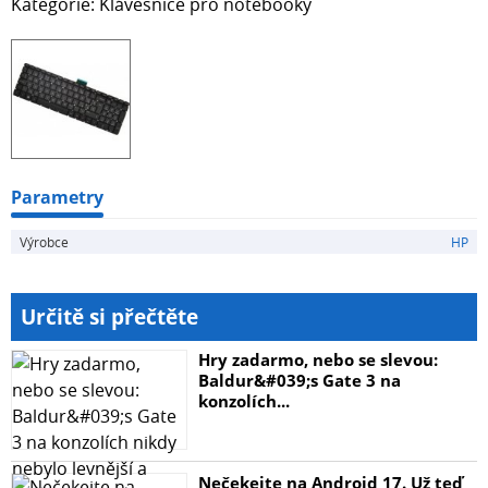
Kategorie: Klávesnice pro notebooky
Parametry
Výrobce
HP
Určitě si přečtěte
Hry zadarmo, nebo se slevou:
Baldur&#039;s Gate 3 na
konzolích...
Nečekejte na Android 17. Už teď