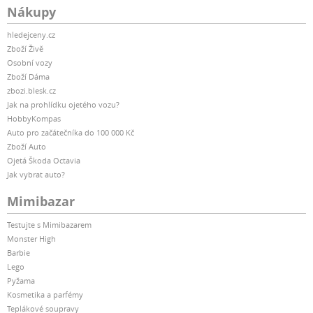
Nákupy
hledejceny.cz
Zboží Živě
Osobní vozy
Zboží Dáma
zbozi.blesk.cz
Jak na prohlídku ojetého vozu?
HobbyKompas
Auto pro začátečníka do 100 000 Kč
Zboží Auto
Ojetá Škoda Octavia
Jak vybrat auto?
Mimibazar
Testujte s Mimibazarem
Monster High
Barbie
Lego
Pyžama
Kosmetika a parfémy
Teplákové soupravy