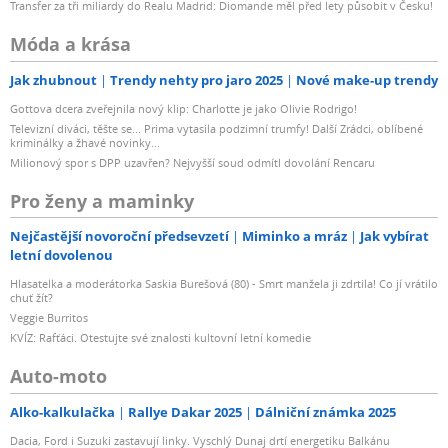
Transfer za tři miliardy do Realu Madrid: Diomande měl před lety působit v Česku!
Móda a krása
Jak zhubnout
Trendy nehty pro jaro 2025
Nové make-up trendy
Gottova dcera zveřejnila nový klip: Charlotte je jako Olivie Rodrigo!
Televizní diváci, těšte se... Prima vytasila podzimní trumfy! Další Zrádci, oblíbené
kriminálky a žhavé novinky...
Milionový spor s DPP uzavřen? Nejvyšší soud odmítl dovolání Rencaru
Pro ženy a maminky
Nejčastější novoroční předsevzetí
Miminko a mráz
Jak vybírat
letní dovolenou
Hlasatelka a moderátorka Saskia Burešová (80) - Smrt manžela ji zdrtila! Co jí vrátilo
chuť žít?
Veggie Burritos
KVÍZ: Rafťáci. Otestujte své znalosti kultovní letní komedie
Auto-moto
Alko-kalkulačka
Rallye Dakar 2025
Dálniční známka 2025
Dacia, Ford i Suzuki zastavují linky. Vyschlý Dunaj drtí energetiku Balkánu