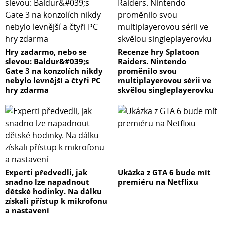
Hry zadarmo, nebo se
Recenze hry Splatoon
slevou: Baldur&#039;s
Raiders. Nintendo
Gate 3 na konzolích nikdy
proměnilo svou
nebylo levnější a čtyři PC
multiplayerovou sérii ve
hry zdarma
skvělou singleplayerovku
Experti předvedli, jak
Ukázka z GTA 6 bude mít
snadno lze napadnout
premiéru na Netflixu
dětské hodinky. Na dálku
získali přístup k mikrofonu
a nastavení