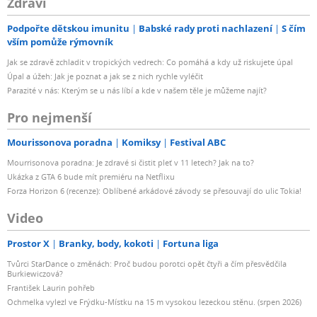
Zdraví
Podpořte dětskou imunitu
Babské rady proti nachlazení
S čím
vším pomůže rýmovník
Jak se zdravě zchladit v tropických vedrech: Co pomáhá a kdy už riskujete úpal
Úpal a úžeh: Jak je poznat a jak se z nich rychle vyléčit
Parazité v nás: Kterým se u nás líbí a kde v našem těle je můžeme najít?
Pro nejmenší
Mourissonova poradna
Komiksy
Festival ABC
Mourrisonova poradna: Je zdravé si čistit pleť v 11 letech? Jak na to?
Ukázka z GTA 6 bude mít premiéru na Netflixu
Forza Horizon 6 (recenze): Oblíbené arkádové závody se přesouvají do ulic Tokia!
Video
Prostor X
Branky, body, kokoti
Fortuna liga
Tvůrci StarDance o změnách: Proč budou porotci opět čtyři a čím přesvědčila
Burkiewiczová?
František Laurin pohřeb
Ochmelka vylezl ve Frýdku-Místku na 15 m vysokou lezeckou stěnu. (srpen 2026)