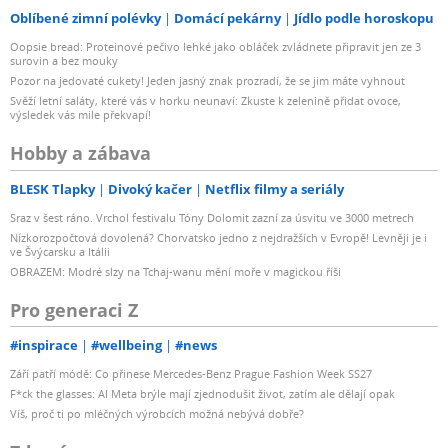
Oblíbené zimní polévky
Domácí pekárny
Jídlo podle horoskopu
Oopsie bread: Proteinové pečivo lehké jako obláček zvládnete připravit jen ze 3
surovin a bez mouky
Pozor na jedovaté cukety! Jeden jasný znak prozradí, že se jim máte vyhnout
Svěží letní saláty, které vás v horku neunaví: Zkuste k zelenině přidat ovoce,
výsledek vás mile překvapí!
Hobby a zábava
BLESK Tlapky
Divoký kačer
Netflix filmy a seriály
Sraz v šest ráno. Vrchol festivalu Tóny Dolomit zazní za úsvitu ve 3000 metrech
Nízkorozpočtová dovolená? Chorvatsko jedno z nejdražších v Evropě! Levněji je i
ve Švýcarsku a Itálii
OBRAZEM: Modré slzy na Tchaj-wanu mění moře v magickou říši
Pro generaci Z
#inspirace
#wellbeing
#news
Září patří módě: Co přinese Mercedes-Benz Prague Fashion Week SS27
F*ck the glasses: AI Meta brýle mají zjednodušit život, zatím ale dělají opak
Víš, proč ti po mléčných výrobcích možná nebývá dobře?