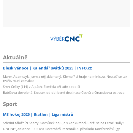
VÝBĚR
Aktuálně
Blesk Vánoce
Kalendář svátků 2025
INFO.cz
Marek Adamczyk: Jsem z něj zklamaný. Klempíř si hraje na ministra. Nestačí se tak
tvářit, musí zamakat
Smrt Češky (†14) v Alpách: Zemřela při túře s rodiči
Babišova dovolená: Kousek od oblíbené destinace Čechů a Onassisova ostrova
Sport
MS hokej 2025
Biatlon
Liga mistrů
Střední záložníci Sparty: Sochůrek bojuje s konkurencí, udrží se na Letné Hollý?
ONLINE: Jablonec - RFS 0:0. Severočeši rozehráli 3. předkolo Konferenční ligy