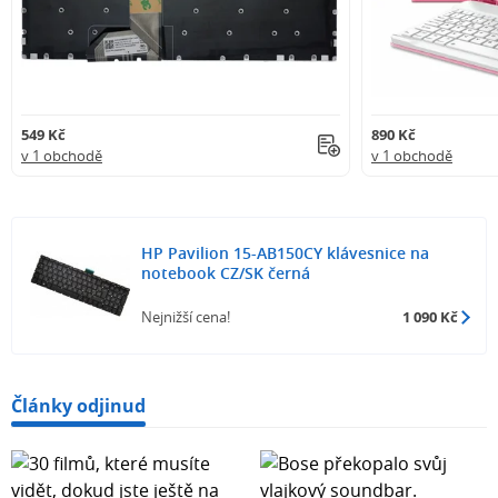
549 Kč
890 Kč
v 1 obchodě
v 1 obchodě
HP Pavilion 15-AB150CY klávesnice na
notebook CZ/SK černá
Nejnižší cena!
1 090 Kč
Články odjinud