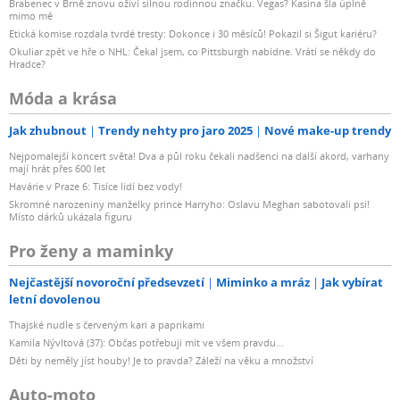
Brabenec v Brně znovu oživí silnou rodinnou značku. Vegas? Kasina šla úplně
mimo mě
Etická komise rozdala tvrdé tresty: Dokonce i 30 měsíců! Pokazil si Šigut kariéru?
Okuliar zpět ve hře o NHL: Čekal jsem, co Pittsburgh nabídne. Vrátí se někdy do
Hradce?
Móda a krása
Jak zhubnout
Trendy nehty pro jaro 2025
Nové make-up trendy
Nejpomalejší koncert světa! Dva a půl roku čekali nadšenci na další akord, varhany
mají hrát přes 600 let
Havárie v Praze 6: Tisíce lidí bez vody!
Skromné narozeniny manželky prince Harryho: Oslavu Meghan sabotovali psi!
Místo dárků ukázala figuru
Pro ženy a maminky
Nejčastější novoroční předsevzetí
Miminko a mráz
Jak vybírat
letní dovolenou
Thajské nudle s červeným kari a paprikami
Kamila Nývltová (37): Občas potřebuji mít ve všem pravdu...
Děti by neměly jíst houby! Je to pravda? Záleží na věku a množství
Auto-moto