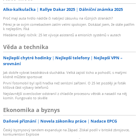
Alko-kalkulačka
Rallye Dakar 2025
Dálniční známka 2025
Proč mají auta hrdlo nádrže či nabíjecí zásuvku na různých stranách?
Pérez je se svým comebackem zatím velmi spokojen. Dokázal jsem, že stále patřím
k nejlepším, říká
Hledáme zlatý ročník: 25 let vývoje asistentů a emisních systémů v autech
Věda a technika
Nejlepší chytré hodinky
Nejlepší telefony
Nejlepší VPN –
srovnání
Jak dobře vybrat bezdrátová sluchátka. Velká zajistí ticho a pohodlí, s malými
klidně můžete sportovat
První fotomobil byl spíš hračka než seriózní zařízení. O 25 let později je foťák
klíčová část výbavy telefonů
Nejslavnější overclocker odstranil z chladiče procesoru větrák a nasadil na něj
komín. Fungovalo to skvěle
Ekonomika a byznys
Daňové přiznání
Novela zákoníku práce
Nadace EPCG
Český byznysový tandem expanduje na Západ. Získal podíl v britské zbrojovce,
konkurentovi Explosie