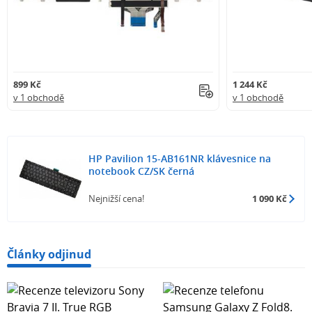
899 Kč
1 244 Kč
v 1 obchodě
v 1 obchodě
HP Pavilion 15-AB161NR klávesnice na
notebook CZ/SK černá
Nejnižší cena!
1 090 Kč
Články odjinud