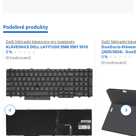
Podobné produkty
Další Náhradní klávesnice pro notebooky
Další Náhradní kláv
KLÁVESNICE DELL LATITUDE 5500 5501 5510
DuxDucis Klávesn
(2025/2024) - Dux
0 %
0 %
(0 hodnocení)
(0 hodnocení)
Previous
Next