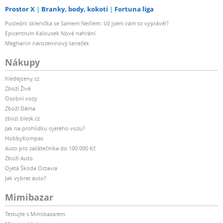
Prostor X
Branky, body, kokoti
Fortuna liga
Poslední sklenička se Samem Neillem: Už jsem vám to vyprávěl?
Epicentrum Kalousek Nové nahrání
Meghanin narozeninový taneček
Nákupy
hledejceny.cz
Zboží Živě
Osobní vozy
Zboží Dáma
zbozi.blesk.cz
Jak na prohlídku ojetého vozu?
HobbyKompas
Auto pro začátečníka do 100 000 Kč
Zboží Auto
Ojetá Škoda Octavia
Jak vybrat auto?
Mimibazar
Testujte s Mimibazarem