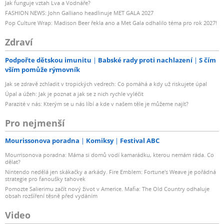
Jak funguje vztah Lva a Vodnáře?
FASHION NEWS: John Galliano headlinuje MET GALA 2027
Pop Culture Wrap: Madison Beer řekla ano a Met Gala odhalilo téma pro rok 2027!
Zdraví
Podpořte dětskou imunitu
Babské rady proti nachlazení
S čím
vším pomůže rýmovník
Jak se zdravě zchladit v tropických vedrech: Co pomáhá a kdy už riskujete úpal
Úpal a úžeh: Jak je poznat a jak se z nich rychle vyléčit
Parazité v nás: Kterým se u nás líbí a kde v našem těle je můžeme najít?
Pro nejmenší
Mourissonova poradna
Komiksy
Festival ABC
Mourrisonova poradna: Máma si domů vodí kamarádku, kterou nemám ráda. Co
dělat?
Nintendo nedělá jen skákačky a arkády. Fire Emblem: Fortune's Weave je pořádná
strategie pro fanoušky tahovek
Pomozte Salierimu začít nový život v Americe. Mafia: The Old Country odhaluje
obsah rozšíření těsně před vydáním
Video