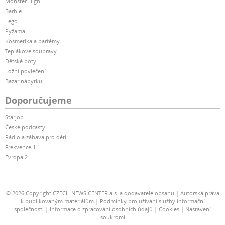
Monster High
Barbie
Lego
Pyžama
Kosmetika a parfémy
Teplákové soupravy
Dětské boty
Ložní povlečení
Bazar nábytku
Doporučujeme
Starjob
České podcasty
Rádio a zábava pro děti
Frekvence 1
Evropa 2
© 2026 Copyright CZECH NEWS CENTER a.s. a dodavatelé obsahu
Autorská práva
k publikovaným materiálům
Podmínky pro užívání služby informační
společnosti
Informace o zpracování osobních údajů
Cookies
Nastavení
soukromí