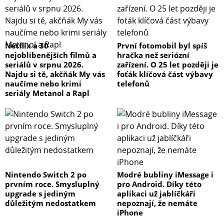
Netflix a 30
První fotomobil byl spíš
nejoblíbenějších filmů a
hračka než seriózní
seriálů v srpnu 2026.
zařízení. O 25 let později je
Najdu si tě, akčňák My vás
foťák klíčová část výbavy
naučíme nebo krimi
telefonů
seriály Metanol a Rapl
Nintendo Switch 2 po
Modré bubliny iMessage i
prvním roce. Smysluplný
pro Android. Díky této
upgrade s jediným
aplikaci už jablíčkáři
důležitým nedostatkem
nepoznají, že nemáte
iPhone