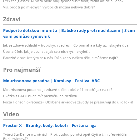
F*ck the glasses: AI Meta brýle mají zjednodušit život, zatím ale dělají opak
Víš, proč ti po mléčných výrobcích možná nebývá dobře?
Zdraví
Podpořte dětskou imunitu
Babské rady proti nachlazení
S čím
vším pomůže rýmovník
Jak se zdravě zchladit v tropických vedrech: Co pomáhá a kdy už riskujete úpal
Úpal a úžeh: Jak je poznat a jak se z nich rychle vyléčit
Parazité v nás: Kterým se u nás líbí a kde v našem těle je můžeme najít?
Pro nejmenší
Mourissonova poradna
Komiksy
Festival ABC
Mourrisonova poradna: Je zdravé si čistit pleť v 11 letech? Jak na to?
Ukázka z GTA 6 bude mít premiéru na Netflixu
Forza Horizon 6 (recenze): Oblíbené arkádové závody se přesouvají do ulic Tokia!
Video
Prostor X
Branky, body, kokoti
Fortuna liga
Tvůrci StarDance o změnách: Proč budou porotci opět čtyři a čím přesvědčila
Burkiewiczová?