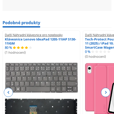
Podobné produkty
Další Náhradní klávesnice pro notebooky
Další Náhradní kláv
Klávesnice Lenovo IdeaPad 120S-11IAP S130-
Tech-Protect Pouz
11IGM
11 (2025) / iPad 10
SmartCase Mage
80 %
0 %
(1 hodnocení)
(0 hodnocení)
Previous
Next