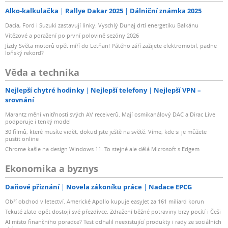
Alko-kalkulačka
Rallye Dakar 2025
Dálniční známka 2025
Dacia, Ford i Suzuki zastavují linky. Vyschlý Dunaj drtí energetiku Balkánu
Vítězové a poražení po první polovině sezóny 2026
Jízdy Světa motorů opět míří do Letňan! Pátého září zažijete elektromobil, padne
loňský rekord?
Věda a technika
Nejlepší chytré hodinky
Nejlepší telefony
Nejlepší VPN –
srovnání
Marantz mění vnitřnosti svých AV receiverů. Mají osmikanálový DAC a Dirac Live
podporuje i tenký model
30 filmů, které musíte vidět, dokud jste ještě na světě. Víme, kde si je můžete
pustit online
Chrome kašle na design Windows 11. To stejné ale dělá Microsoft s Edgem
Ekonomika a byznys
Daňové přiznání
Novela zákoníku práce
Nadace EPCG
Obří obchod v letectví. Americké Apollo kupuje easyJet za 161 miliard korun
Tekuté zlato opět dostojí své přezdívce. Zdražení běžné potraviny brzy pocítí i Češi
AI místo finančního poradce? Test odhalil neexistující produkty i rady ze sociálních