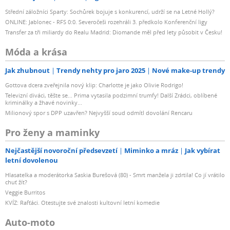
Střední záložníci Sparty: Sochůrek bojuje s konkurencí, udrží se na Letné Hollý?
ONLINE: Jablonec - RFS 0:0. Severočeši rozehráli 3. předkolo Konferenční ligy
Transfer za tři miliardy do Realu Madrid: Diomande měl před lety působit v Česku!
Móda a krása
Jak zhubnout
Trendy nehty pro jaro 2025
Nové make-up trendy
Gottova dcera zveřejnila nový klip: Charlotte je jako Olivie Rodrigo!
Televizní diváci, těšte se... Prima vytasila podzimní trumfy! Další Zrádci, oblíbené
kriminálky a žhavé novinky...
Milionový spor s DPP uzavřen? Nejvyšší soud odmítl dovolání Rencaru
Pro ženy a maminky
Nejčastější novoroční předsevzetí
Miminko a mráz
Jak vybírat
letní dovolenou
Hlasatelka a moderátorka Saskia Burešová (80) - Smrt manžela ji zdrtila! Co jí vrátilo
chuť žít?
Veggie Burritos
KVÍZ: Rafťáci. Otestujte své znalosti kultovní letní komedie
Auto-moto