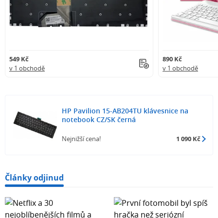
549 Kč
890 Kč
v 1 obchodě
v 1 obchodě
HP Pavilion 15-AB204TU klávesnice na
notebook CZ/SK černá
Nejnižší cena!
1 090 Kč
Články odjinud