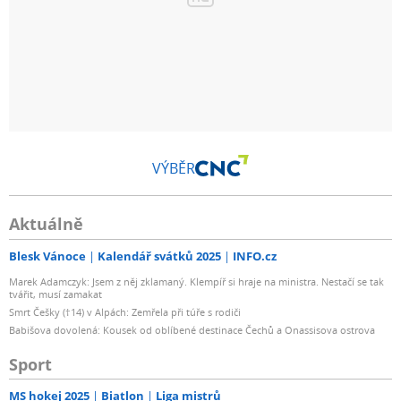
VÝBĚR
Aktuálně
Blesk Vánoce
Kalendář svátků 2025
INFO.cz
Marek Adamczyk: Jsem z něj zklamaný. Klempíř si hraje na ministra. Nestačí se tak
tvářit, musí zamakat
Smrt Češky (†14) v Alpách: Zemřela při túře s rodiči
Babišova dovolená: Kousek od oblíbené destinace Čechů a Onassisova ostrova
Sport
MS hokej 2025
Biatlon
Liga mistrů