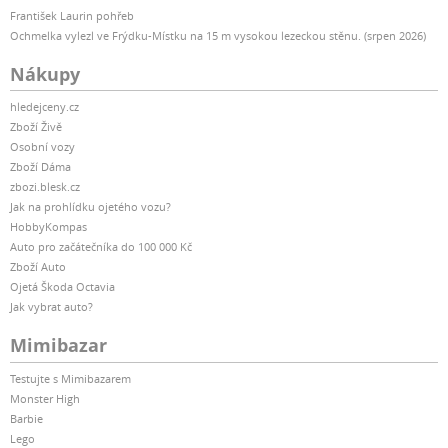
František Laurin pohřeb
Ochmelka vylezl ve Frýdku-Místku na 15 m vysokou lezeckou stěnu. (srpen 2026)
Nákupy
hledejceny.cz
Zboží Živě
Osobní vozy
Zboží Dáma
zbozi.blesk.cz
Jak na prohlídku ojetého vozu?
HobbyKompas
Auto pro začátečníka do 100 000 Kč
Zboží Auto
Ojetá Škoda Octavia
Jak vybrat auto?
Mimibazar
Testujte s Mimibazarem
Monster High
Barbie
Lego