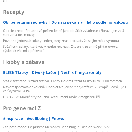
sítí
Recepty
Oblíbené zimní polévky
Domácí pekárny
Jídlo podle horoskopu
Oopsie bread: Proteinové pečivo lehké jako obláček zvládnete připravit jen ze 3
surovin a bez mouky
Pozor na jedovaté cukety! Jeden jasný znak prozradí, že se jim máte vyhnout
Svěží letní saláty, které vás v horku neunaví: Zkuste k zelenině přidat ovoce,
výsledek vás mile překvapí!
Hobby a zábava
BLESK Tlapky
Divoký kačer
Netflix filmy a seriály
Sraz v šest ráno. Vrchol festivalu Tóny Dolomit zazní za úsvitu ve 3000 metrech
Nízkorozpočtová dovolená? Chorvatsko jedno z nejdražších v Evropě! Levněji je i
ve Švýcarsku a Itálii
OBRAZEM: Modré slzy na Tchaj-wanu mění moře v magickou říši
Pro generaci Z
#inspirace
#wellbeing
#news
Září patří módě: Co přinese Mercedes-Benz Prague Fashion Week SS27