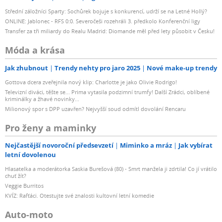
Střední záložníci Sparty: Sochůrek bojuje s konkurencí, udrží se na Letné Hollý?
ONLINE: Jablonec - RFS 0:0. Severočeši rozehráli 3. předkolo Konferenční ligy
Transfer za tři miliardy do Realu Madrid: Diomande měl před lety působit v Česku!
Móda a krása
Jak zhubnout
Trendy nehty pro jaro 2025
Nové make-up trendy
Gottova dcera zveřejnila nový klip: Charlotte je jako Olivie Rodrigo!
Televizní diváci, těšte se... Prima vytasila podzimní trumfy! Další Zrádci, oblíbené
kriminálky a žhavé novinky...
Milionový spor s DPP uzavřen? Nejvyšší soud odmítl dovolání Rencaru
Pro ženy a maminky
Nejčastější novoroční předsevzetí
Miminko a mráz
Jak vybírat
letní dovolenou
Hlasatelka a moderátorka Saskia Burešová (80) - Smrt manžela ji zdrtila! Co jí vrátilo
chuť žít?
Veggie Burritos
KVÍZ: Rafťáci. Otestujte své znalosti kultovní letní komedie
Auto-moto