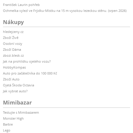
František Laurin pohřeb
Ochmelka vylezl ve Frýdku-Místku na 15 m vysokou lezeckou stěnu. (srpen 2026)
Nákupy
hledejceny.cz
Zboží Živě
Osobní vozy
Zboží Dáma
zbozi.blesk.cz
Jak na prohlídku ojetého vozu?
HobbyKompas
Auto pro začátečníka do 100 000 Kč
Zboží Auto
Ojetá Škoda Octavia
Jak vybrat auto?
Mimibazar
Testujte s Mimibazarem
Monster High
Barbie
Lego