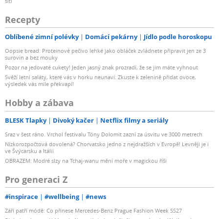
sítí
Recepty
Oblíbené zimní polévky
Domácí pekárny
Jídlo podle horoskopu
Oopsie bread: Proteinové pečivo lehké jako obláček zvládnete připravit jen ze 3
surovin a bez mouky
Pozor na jedovaté cukety! Jeden jasný znak prozradí, že se jim máte vyhnout
Svěží letní saláty, které vás v horku neunaví: Zkuste k zelenině přidat ovoce,
výsledek vás mile překvapí!
Hobby a zábava
BLESK Tlapky
Divoký kačer
Netflix filmy a seriály
Sraz v šest ráno. Vrchol festivalu Tóny Dolomit zazní za úsvitu ve 3000 metrech
Nízkorozpočtová dovolená? Chorvatsko jedno z nejdražších v Evropě! Levněji je i
ve Švýcarsku a Itálii
OBRAZEM: Modré slzy na Tchaj-wanu mění moře v magickou říši
Pro generaci Z
#inspirace
#wellbeing
#news
Září patří módě: Co přinese Mercedes-Benz Prague Fashion Week SS27