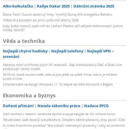
Alko-kalkulačka
Rallye Dakar 2025
Dálniční známka 2025
Dacia, Ford i Suzuki zastavují linky. Vyschlý Dunaj drtí energetiku Balkánu
Vítězové a poražení po první polovině sezóny 2026
Jízdy Světa motorů opět míří do Letňan! Pátého září zažijete elektromobil, padne
loňský rekord?
Věda a technika
Nejlepší chytré hodinky
Nejlepší telefony
Nejlepší VPN –
srovnání
Marantz mění vnitřnosti svých AV receiverů. Mají osmikanálový DAC a Dirac Live
podporuje i tenký model
30 filmů, které musíte vidět, dokud jste ještě na světě. Víme, kde si je můžete
pustit online
Chrome kašle na design Windows 11. To stejné ale dělá Microsoft s Edgem
Ekonomika a byznys
Daňové přiznání
Novela zákoníku práce
Nadace EPCG
Obří obchod v letectví. Americké Apollo kupuje easyJet za 161 miliard korun
Tekuté zlato opět dostojí své přezdívce. Zdražení běžné potraviny brzy pocítí i Češi
AI místo finančního poradce? Test odhalil neexistující produkty i rady ze sociálních