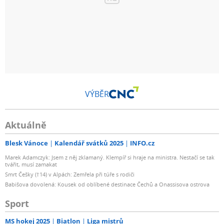
VÝBĚR
Aktuálně
Blesk Vánoce
Kalendář svátků 2025
INFO.cz
Marek Adamczyk: Jsem z něj zklamaný. Klempíř si hraje na ministra. Nestačí se tak
tvářit, musí zamakat
Smrt Češky (†14) v Alpách: Zemřela při túře s rodiči
Babišova dovolená: Kousek od oblíbené destinace Čechů a Onassisova ostrova
Sport
MS hokej 2025
Biatlon
Liga mistrů