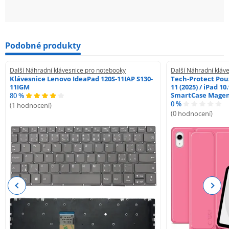
Podobné produkty
Další Náhradní klávesnice pro notebooky
Další Náhradní kláv
Klávesnice Lenovo IdeaPad 120S-11IAP S130-
Tech-Protect Pouz
11IGM
11 (2025) / iPad 10
SmartCase Mage
80 %
0 %
(1 hodnocení)
(0 hodnocení)
Previous
Next