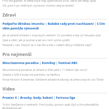
F*ck the glasses: AI Meta brýle mají zjednodušit život, zatím ale dělají opak
Víš, proč ti po mléčných výrobcích možná nebývá dobře?
Zdraví
Podpořte dětskou imunitu
Babské rady proti nachlazení
S čím
vším pomůže rýmovník
Jak se zdravě zchladit v tropických vedrech: Co pomáhá a kdy už riskujete úpal
Úpal a úžeh: Jak je poznat a jak se z nich rychle vyléčit
Parazité v nás: Kterým se u nás líbí a kde v našem těle je můžeme najít?
Pro nejmenší
Mourissonova poradna
Komiksy
Festival ABC
Mourrisonova poradna: Je zdravé si čistit pleť v 11 letech? Jak na to?
Ukázka z GTA 6 bude mít premiéru na Netflixu
Forza Horizon 6 (recenze): Oblíbené arkádové závody se přesouvají do ulic Tokia!
Video
Prostor X
Branky, body, kokoti
Fortuna liga
Tvůrci StarDance o změnách: Proč budou porotci opět čtyři a čím přesvědčila
Burkiewiczová?