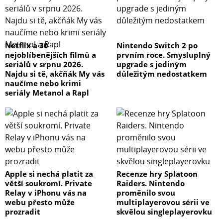
Netflix a 30
Nintendo Switch 2 po
nejoblíbenějších filmů a
prvním roce. Smysluplný
seriálů v srpnu 2026.
upgrade s jediným
Najdu si tě, akčňák My vás
důležitým nedostatkem
naučíme nebo krimi
seriály Metanol a Rapl
Apple si nechá platit za
Recenze hry Splatoon
větší soukromí. Private
Raiders. Nintendo
Relay v iPhonu vás na
proměnilo svou
webu přesto může
multiplayerovou sérii ve
prozradit
skvělou singleplayerovku