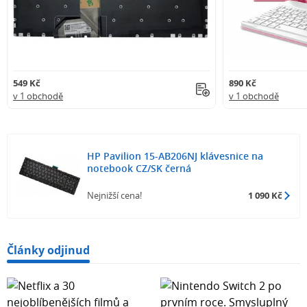
549 Kč
890 Kč
v 1 obchodě
v 1 obchodě
HP Pavilion 15-AB206NJ klávesnice na
notebook CZ/SK černá
Nejnižší cena!
1 090 Kč
Články odjinud