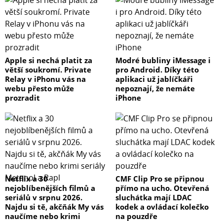
Apple si nechá platit za
Modré bubliny iMessage i
větší soukromí. Private
pro Android. Díky této
Relay v iPhonu vás na
aplikaci už jablíčkáři
webu přesto může
nepoznají, že nemáte
prozradit
iPhone
Netflix a 30
CMF Clip Pro se připnou
nejoblíbenějších filmů a
přímo na ucho. Otevřená
seriálů v srpnu 2026.
sluchátka mají LDAC
Najdu si tě, akčňák My vás
kodek a ovládací kolečko
naučíme nebo krimi
na pouzdře