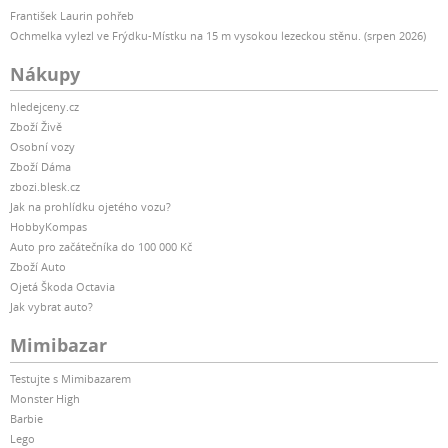
František Laurin pohřeb
Ochmelka vylezl ve Frýdku-Místku na 15 m vysokou lezeckou stěnu. (srpen 2026)
Nákupy
hledejceny.cz
Zboží Živě
Osobní vozy
Zboží Dáma
zbozi.blesk.cz
Jak na prohlídku ojetého vozu?
HobbyKompas
Auto pro začátečníka do 100 000 Kč
Zboží Auto
Ojetá Škoda Octavia
Jak vybrat auto?
Mimibazar
Testujte s Mimibazarem
Monster High
Barbie
Lego