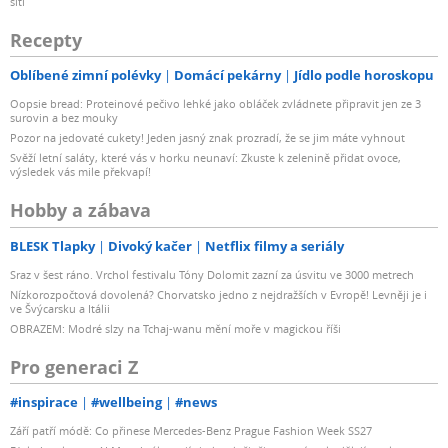
sítí
Recepty
Oblíbené zimní polévky
Domácí pekárny
Jídlo podle horoskopu
Oopsie bread: Proteinové pečivo lehké jako obláček zvládnete připravit jen ze 3
surovin a bez mouky
Pozor na jedovaté cukety! Jeden jasný znak prozradí, že se jim máte vyhnout
Svěží letní saláty, které vás v horku neunaví: Zkuste k zelenině přidat ovoce,
výsledek vás mile překvapí!
Hobby a zábava
BLESK Tlapky
Divoký kačer
Netflix filmy a seriály
Sraz v šest ráno. Vrchol festivalu Tóny Dolomit zazní za úsvitu ve 3000 metrech
Nízkorozpočtová dovolená? Chorvatsko jedno z nejdražších v Evropě! Levněji je i
ve Švýcarsku a Itálii
OBRAZEM: Modré slzy na Tchaj-wanu mění moře v magickou říši
Pro generaci Z
#inspirace
#wellbeing
#news
Září patří módě: Co přinese Mercedes-Benz Prague Fashion Week SS27