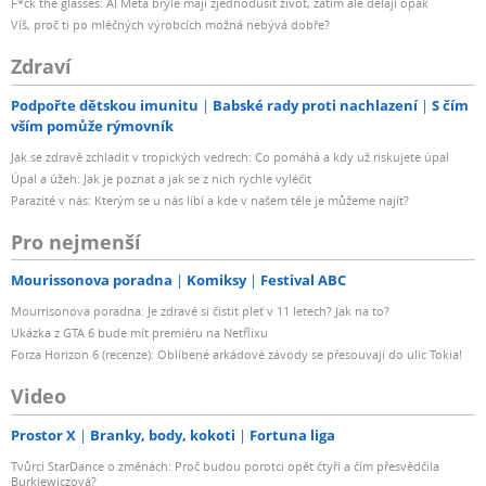
F*ck the glasses: AI Meta brýle mají zjednodušit život, zatím ale dělají opak
Víš, proč ti po mléčných výrobcích možná nebývá dobře?
Zdraví
Podpořte dětskou imunitu
Babské rady proti nachlazení
S čím
vším pomůže rýmovník
Jak se zdravě zchladit v tropických vedrech: Co pomáhá a kdy už riskujete úpal
Úpal a úžeh: Jak je poznat a jak se z nich rychle vyléčit
Parazité v nás: Kterým se u nás líbí a kde v našem těle je můžeme najít?
Pro nejmenší
Mourissonova poradna
Komiksy
Festival ABC
Mourrisonova poradna: Je zdravé si čistit pleť v 11 letech? Jak na to?
Ukázka z GTA 6 bude mít premiéru na Netflixu
Forza Horizon 6 (recenze): Oblíbené arkádové závody se přesouvají do ulic Tokia!
Video
Prostor X
Branky, body, kokoti
Fortuna liga
Tvůrci StarDance o změnách: Proč budou porotci opět čtyři a čím přesvědčila
Burkiewiczová?