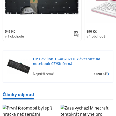
549 Kč
890 Kč
v 1 obchodě
v 1 obchodě
HP Pavilion 15-AB207TU klávesnice na
notebook CZ/SK černá
Nejnižší cena!
1 090 Kč
Články odjinud