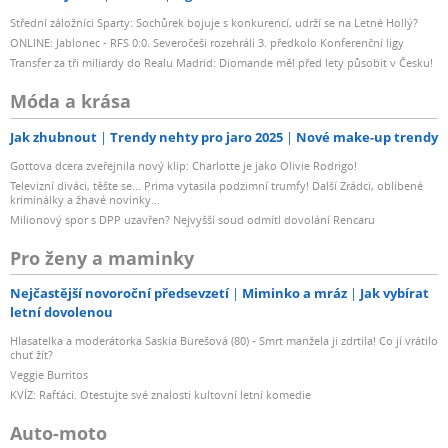
Střední záložníci Sparty: Sochůrek bojuje s konkurencí, udrží se na Letné Hollý?
ONLINE: Jablonec - RFS 0:0. Severočeši rozehráli 3. předkolo Konferenční ligy
Transfer za tři miliardy do Realu Madrid: Diomande měl před lety působit v Česku!
Móda a krása
Jak zhubnout
Trendy nehty pro jaro 2025
Nové make-up trendy
Gottova dcera zveřejnila nový klip: Charlotte je jako Olivie Rodrigo!
Televizní diváci, těšte se... Prima vytasila podzimní trumfy! Další Zrádci, oblíbené
kriminálky a žhavé novinky...
Milionový spor s DPP uzavřen? Nejvyšší soud odmítl dovolání Rencaru
Pro ženy a maminky
Nejčastější novoroční předsevzetí
Miminko a mráz
Jak vybírat
letní dovolenou
Hlasatelka a moderátorka Saskia Burešová (80) - Smrt manžela ji zdrtila! Co jí vrátilo
chuť žít?
Veggie Burritos
KVÍZ: Rafťáci. Otestujte své znalosti kultovní letní komedie
Auto-moto