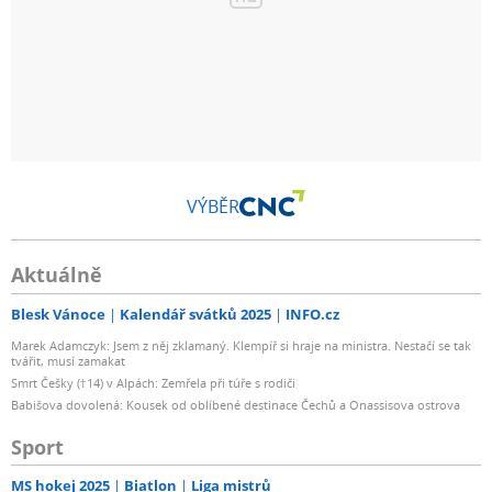
VÝBĚR
Aktuálně
Blesk Vánoce
Kalendář svátků 2025
INFO.cz
Marek Adamczyk: Jsem z něj zklamaný. Klempíř si hraje na ministra. Nestačí se tak
tvářit, musí zamakat
Smrt Češky (†14) v Alpách: Zemřela při túře s rodiči
Babišova dovolená: Kousek od oblíbené destinace Čechů a Onassisova ostrova
Sport
MS hokej 2025
Biatlon
Liga mistrů