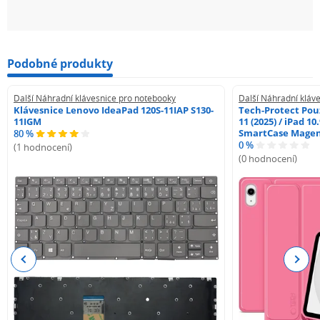
Podobné produkty
Další Náhradní klávesnice pro notebooky
Další Náhradní kláv
Klávesnice Lenovo IdeaPad 120S-11IAP S130-
Tech-Protect Pouz
11IGM
11 (2025) / iPad 10
SmartCase Mage
80 %
0 %
(1 hodnocení)
(0 hodnocení)
Previous
Next