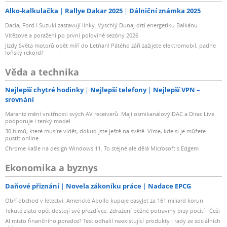
Alko-kalkulačka
Rallye Dakar 2025
Dálniční známka 2025
Dacia, Ford i Suzuki zastavují linky. Vyschlý Dunaj drtí energetiku Balkánu
Vítězové a poražení po první polovině sezóny 2026
Jízdy Světa motorů opět míří do Letňan! Pátého září zažijete elektromobil, padne
loňský rekord?
Věda a technika
Nejlepší chytré hodinky
Nejlepší telefony
Nejlepší VPN –
srovnání
Marantz mění vnitřnosti svých AV receiverů. Mají osmikanálový DAC a Dirac Live
podporuje i tenký model
30 filmů, které musíte vidět, dokud jste ještě na světě. Víme, kde si je můžete
pustit online
Chrome kašle na design Windows 11. To stejné ale dělá Microsoft s Edgem
Ekonomika a byznys
Daňové přiznání
Novela zákoníku práce
Nadace EPCG
Obří obchod v letectví. Americké Apollo kupuje easyJet za 161 miliard korun
Tekuté zlato opět dostojí své přezdívce. Zdražení běžné potraviny brzy pocítí i Češi
AI místo finančního poradce? Test odhalil neexistující produkty i rady ze sociálních