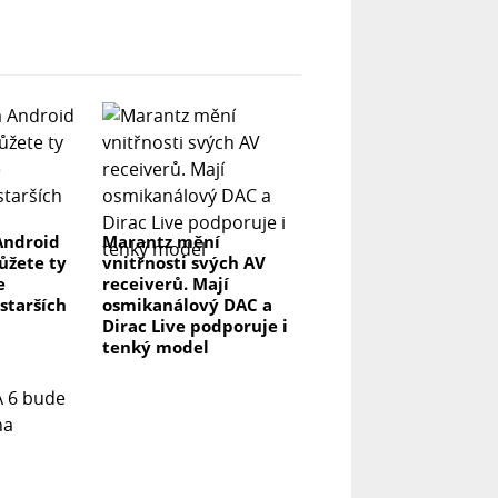
Android
Marantz mění
můžete ty
vnitřnosti svých AV
e
receiverů. Mají
 starších
osmikanálový DAC a
Dirac Live podporuje i
tenký model