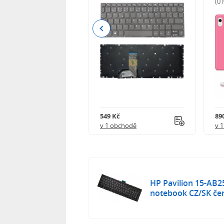
(0
Previous
Kč
549 Kč
89
obchodě
v 1 obchodě
v 
HP Pavilion 15-AB2
notebook CZ/SK če