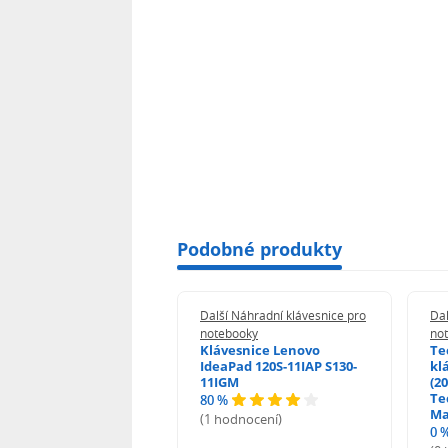
Podobné produkty
 Náhradní klávesnice pro
Další Náhradní klávesnice pro
Dal
booky
notebooky
no
esnice HP ProBook
Klávesnice Lenovo
Te
455 470 - G0 G1 G2
IdeaPad 120S-11IAP S130-
kl
11IGM
(20
Te
80 %
odnocení)
Ma
(1 hodnocení)
0 