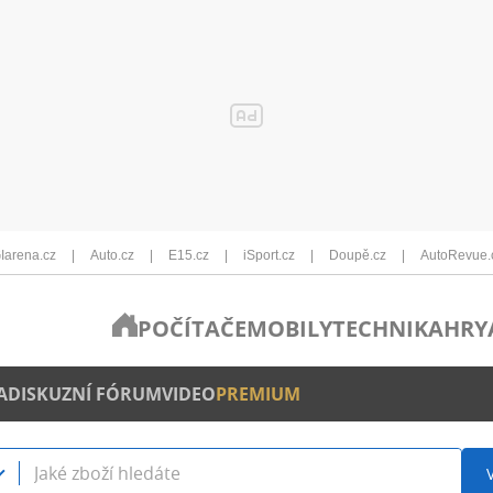
Iarena.cz
Auto.cz
E15.cz
iSport.cz
Doupě.cz
AutoRevue.
POČÍTAČE
MOBILY
TECHNIKA
HRY
A
DISKUZNÍ FÓRUM
VIDEO
PREMIUM