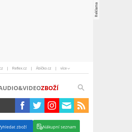
cz
Reflex.cz
Ábíčko.cz
více
AUDIO&VIDEO
ZBOŽÍ
Vyhledat zboží
Nákupní seznam