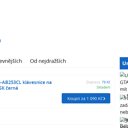
1
evnějších
Od nejdražších
Ur
5-AB253CL klávesnice na
Doprava:
79 Kč
SK černá
Skladem
Koupit za 1 090 Kč