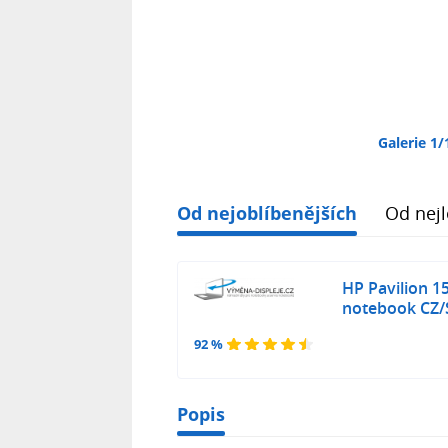
Galerie 1/
Od nejoblíbenějších
Od nejl
HP Pavilion 1
notebook CZ/
92 %
Popis