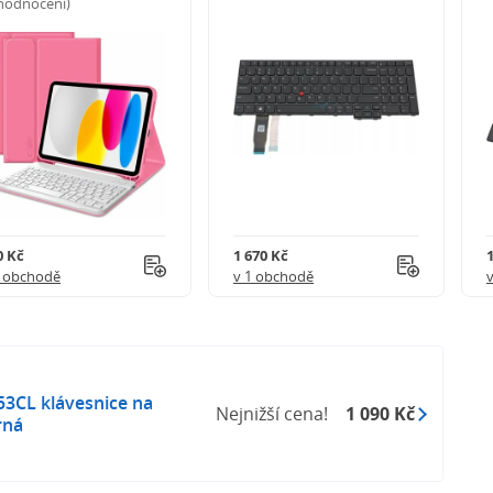
 hodnocení)
0 Kč
1 670 Kč
1 obchodě
v 1 obchodě
53CL klávesnice na
Nejnižší cena!
1 090 Kč
rná