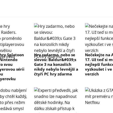
hry Splatoon
Hry zadarmo, nebo se
Nečekejte na 
 Nintendo
slevou: Baldur&#039;s
17. Už teď si 
o svou
Gate 3 na konzolích
nejlepší funkc
yerovou sérii
nikdy nebylo levnější a
vyzkoušet i ve
ou
čtyři PC hry zdarma
verzích
ayerovku