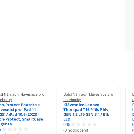
ší Náhradní klávesnice pro
Další Náhradní klávesnice pro
D
tebooky
notebooky
ch-Protect Pouzdro s
Klávesnice Lenovo
ávesnicí pro iPad 11
Thinkpad T16 P16s P16v
i
25) / iPad 10.9 (2022) -
GEN 1 2 L15 GEN 3 4 / Blk
ch-Protect, SmartCase
LED
genta
0 %
%
(0 hodnocení)