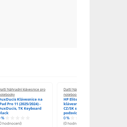
alší Náhradní klávesnice pro
Další Náhradní klávesnice pro
notebooky
notebooky
DuxDucis Klávesnice na
HP EliteBook 840 G6
Pad Pro 11 (2025/2024) -
klávesnice na notebook
DuxDucis, TK Keyboard
CZ/SK stříbrný rámeček,
Black
podsvícená, Trackpoint
0 %
0 %
(0 hodnocení)
(0 hodnocení)