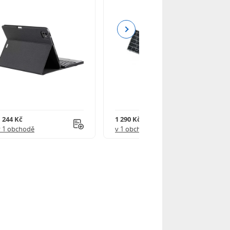
Next
1 244 Kč
1 290 Kč
v 1 obchodě
v 1 obchodě