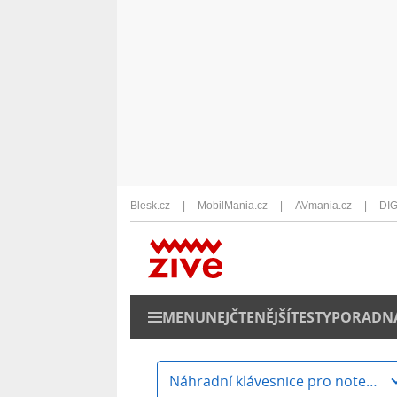
Blesk.cz
MobilMania.cz
AVmania.cz
DIG
MENU
NEJČTENĚJŠÍ
TESTY
PORADN
Náhradní klávesnice pro notebooky