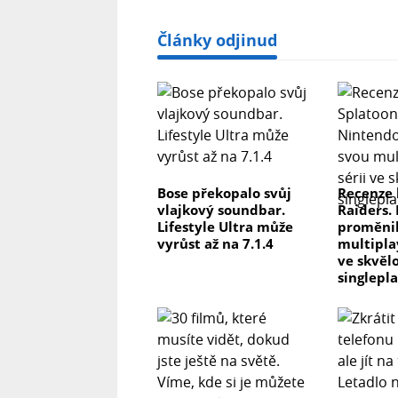
Články odjinud
Bose překopalo svůj
Recenze 
vlajkový soundbar.
Raiders.
Lifestyle Ultra může
proměnil
vyrůst až na 7.1.4
multipla
ve skvěl
singlepl