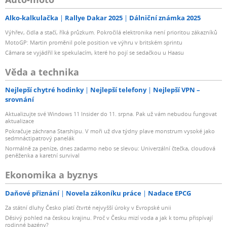
Alko-kalkulačka
Rallye Dakar 2025
Dálniční známka 2025
Výhřev, čidla a stačí, říká průzkum. Pokročilá elektronika není prioritou zákazníků
MotoGP: Martin proměnil pole position ve výhru v britském sprintu
Câmara se vyjádřil ke spekulacím, které ho pojí se sedačkou u Haasu
Věda a technika
Nejlepší chytré hodinky
Nejlepší telefony
Nejlepší VPN –
srovnání
Aktualizujte své Windows 11 Insider do 11. srpna. Pak už vám nebudou fungovat
aktualizace
Pokračuje záchrana Starshipu. V moři už dva týdny plave monstrum vysoké jako
sedmnáctipatrový panelák
Normálně za peníze, dnes zadarmo nebo se slevou: Univerzální čtečka, cloudová
peněženka a karetní survival
Ekonomika a byznys
Daňové přiznání
Novela zákoníku práce
Nadace EPCG
Za státní dluhy Česko platí čtvrté nejvyšší úroky v Evropské unii
Děsivý pohled na českou krajinu. Proč v Česku mizí voda a jak k tomu přispívají
rodinné bazény?