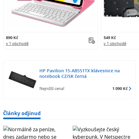
890 Kč
549 Kč
v 1 obchodě
v 1 obchodě
HP Pavilion 15-AB551TX klávesnice na
notebook CZ/SK černá
Nejnižší cena!
1 090 Kč
Články odjinud