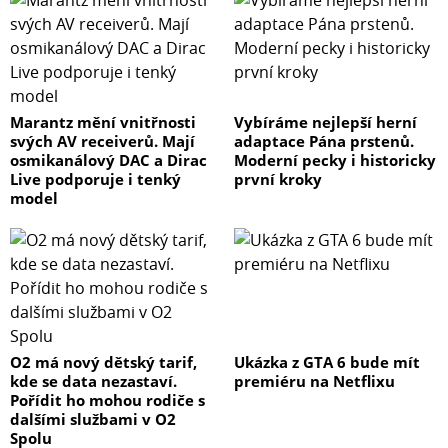
Marantz mění vnitřnosti
Vybíráme nejlepší herní
svých AV receiverů. Mají
adaptace Pána prstenů.
osmikanálový DAC a Dirac
Moderní pecky i historicky
Live podporuje i tenký
první kroky
model
O2 má nový dětský tarif,
Ukázka z GTA 6 bude mít
kde se data nezastaví.
premiéru na Netflixu
Pořídit ho mohou rodiče s
dalšími službami v O2
Spolu