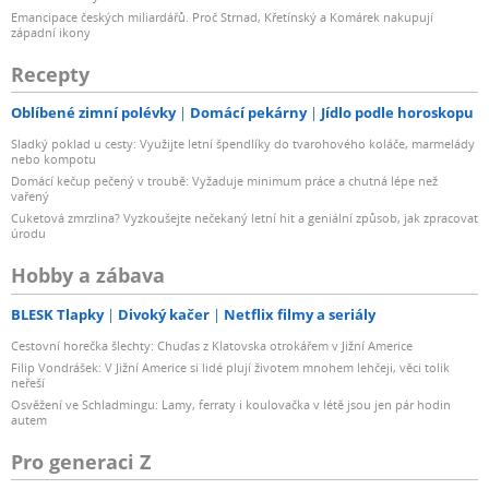
Emancipace českých miliardářů. Proč Strnad, Křetínský a Komárek nakupují
západní ikony
Recepty
Oblíbené zimní polévky
Domácí pekárny
Jídlo podle horoskopu
Sladký poklad u cesty: Využijte letní špendlíky do tvarohového koláče, marmelády
nebo kompotu
Domácí kečup pečený v troubě: Vyžaduje minimum práce a chutná lépe než
vařený
Cuketová zmrzlina? Vyzkoušejte nečekaný letní hit a geniální způsob, jak zpracovat
úrodu
Hobby a zábava
BLESK Tlapky
Divoký kačer
Netflix filmy a seriály
Cestovní horečka šlechty: Chuďas z Klatovska otrokářem v Jižní Americe
Filip Vondrášek: V Jižní Americe si lidé plují životem mnohem lehčeji, věci tolik
neřeší
Osvěžení ve Schladmingu: Lamy, ferraty i koulovačka v létě jsou jen pár hodin
autem
Pro generaci Z