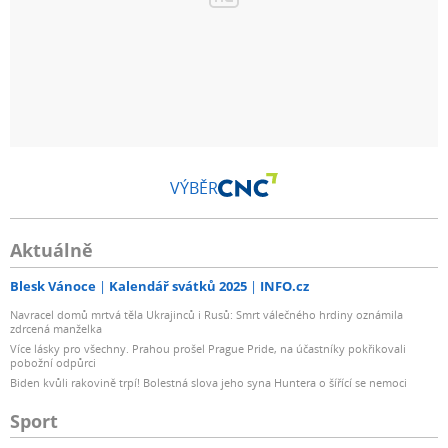
VÝBĚR
Aktuálně
Blesk Vánoce
Kalendář svátků 2025
INFO.cz
Navracel domů mrtvá těla Ukrajinců i Rusů: Smrt válečného hrdiny oznámila
zdrcená manželka
Více lásky pro všechny. Prahou prošel Prague Pride, na účastníky pokřikovali
pobožní odpůrci
Biden kvůli rakovině trpí! Bolestná slova jeho syna Huntera o šířící se nemoci
Sport