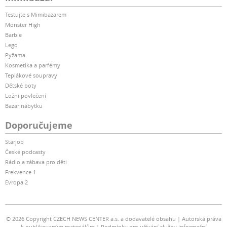
Testujte s Mimibazarem
Monster High
Barbie
Lego
Pyžama
Kosmetika a parfémy
Teplákové soupravy
Dětské boty
Ložní povlečení
Bazar nábytku
Doporučujeme
Starjob
České podcasty
Rádio a zábava pro děti
Frekvence 1
Evropa 2
© 2026 Copyright CZECH NEWS CENTER a.s. a dodavatelé obsahu
Autorská práva
k publikovaným materiálům
Podmínky pro užívání služby informační