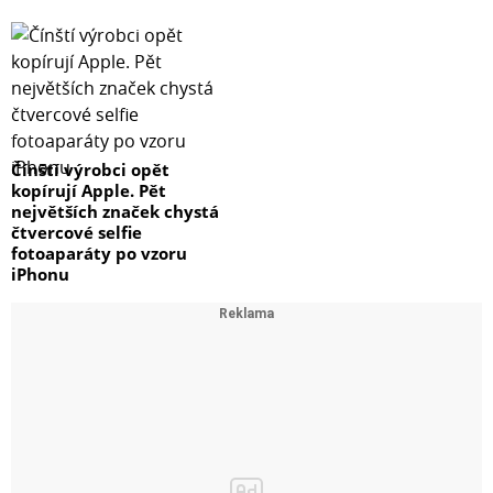
Čínští výrobci opět
kopírují Apple. Pět
největších značek chystá
čtvercové selfie
fotoaparáty po vzoru
iPhonu