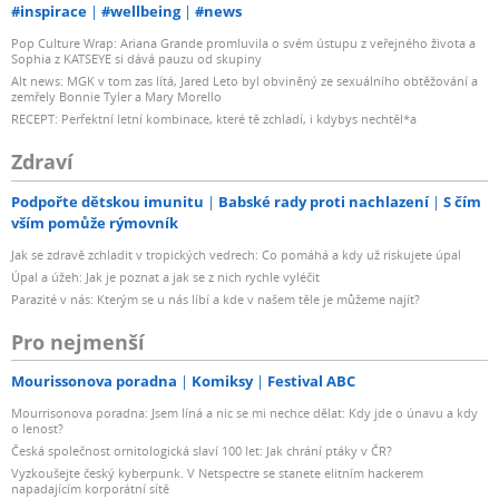
#inspirace
#wellbeing
#news
Pop Culture Wrap: Ariana Grande promluvila o svém ústupu z veřejného života a
Sophia z KATSEYE si dává pauzu od skupiny
Alt news: MGK v tom zas lítá, Jared Leto byl obviněný ze sexuálního obtěžování a
zemřely Bonnie Tyler a Mary Morello
RECEPT: Perfektní letní kombinace, které tě zchladí, i kdybys nechtěl*a
Zdraví
Podpořte dětskou imunitu
Babské rady proti nachlazení
S čím
vším pomůže rýmovník
Jak se zdravě zchladit v tropických vedrech: Co pomáhá a kdy už riskujete úpal
Úpal a úžeh: Jak je poznat a jak se z nich rychle vyléčit
Parazité v nás: Kterým se u nás líbí a kde v našem těle je můžeme najít?
Pro nejmenší
Mourissonova poradna
Komiksy
Festival ABC
Mourrisonova poradna: Jsem líná a nic se mi nechce dělat: Kdy jde o únavu a kdy
o lenost?
Česká společnost ornitologická slaví 100 let: Jak chrání ptáky v ČR?
Vyzkoušejte český kyberpunk. V Netspectre se stanete elitním hackerem
napadajícím korporátní sítě