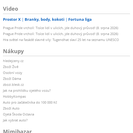
Video
Prostor X
Branky, body, kokoti
Fortuna liga
Prague Pride vrcholí: Tisíce lidí v ulicích, jde duhový průvod! (8. srpna 2026)
Prague Pride vrcholí: Tisíce lidí v ulicích, jde duhový průvod! (8. srpna 2026)
Hra světel na fasádě slavné vily: Tugendhat slaví 25 let na seznamu UNESCO
Nákupy
hledejceny.cz
Zboží Živě
Osobní vozy
Zboží Dáma
zbozi.blesk.cz
Jak na prohlídku ojetého vozu?
HobbyKompas
Auto pro začátečníka do 100 000 Kč
Zboží Auto
Ojetá Škoda Octavia
Jak vybrat auto?
Mimibazar