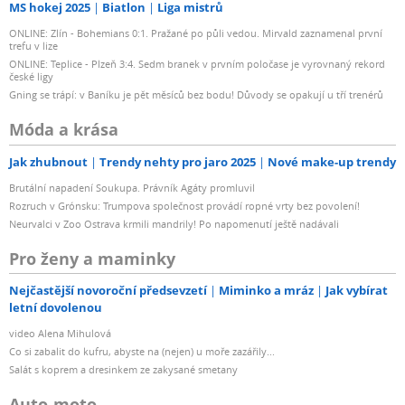
MS hokej 2025
Biatlon
Liga mistrů
ONLINE: Zlín - Bohemians 0:1. Pražané po půli vedou. Mirvald zaznamenal první
trefu v lize
ONLINE: Teplice - Plzeň 3:4. Sedm branek v prvním poločase je vyrovnaný rekord
české ligy
Gning se trápí: v Baníku je pět měsíců bez bodu! Důvody se opakují u tří trenérů
Móda a krása
Jak zhubnout
Trendy nehty pro jaro 2025
Nové make-up trendy
Brutální napadení Soukupa. Právník Agáty promluvil
Rozruch v Grónsku: Trumpova společnost provádí ropné vrty bez povolení!
Neurvalci v Zoo Ostrava krmili mandrily! Po napomenutí ještě nadávali
Pro ženy a maminky
Nejčastější novoroční předsevzetí
Miminko a mráz
Jak vybírat
letní dovolenou
video Alena Mihulová
Co si zabalit do kufru, abyste na (nejen) u moře zazářily...
Salát s koprem a dresinkem ze zakysané smetany
Auto-moto