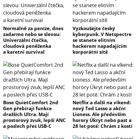
Normálně za peníze, dnes
Vyzkoušejte český
zadarmo nebo se slevou:
kyberpunk. V Netspectre
Univerzální čtečka,
se stanete elitním
cloudová peněženka
hackerem napadajícím
a karetní survival
korporátní sítě
Bose QuietComfort 2nd
Netflix a další na víkend:
Gen přebírají funkce
nový Ted Lasso a akční
dražších Ultra. Mají
Lioness. Ale především
prostorový zvuk, lepší ANC
horory Úkryt nebo past a
a poslech přes USB-C
28 let poté: Chrám z kostí