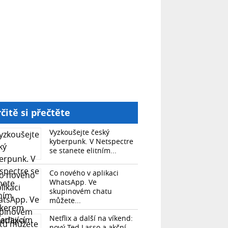
čitě si přečtěte
Vyzkoušejte český
kyberpunk. V Netspectre
se stanete elitním...
Co nového v aplikaci
WhatsApp. Ve
skupinovém chatu
můžete...
Netflix a další na víkend:
nový Ted Lasso a akční