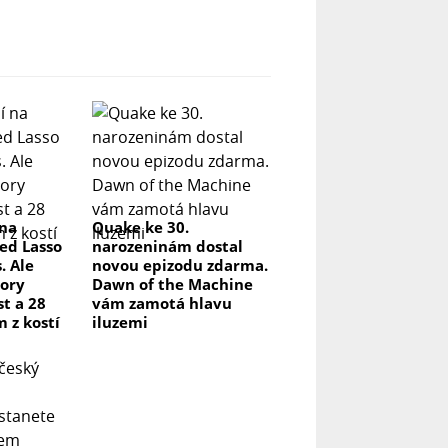
 na
Quake ke 30.
ed Lasso
narozeninám dostal
. Ale
novou epizodu zdarma.
ory
Dawn of the Machine
t a 28
vám zamotá hlavu
m z kostí
iluzemi