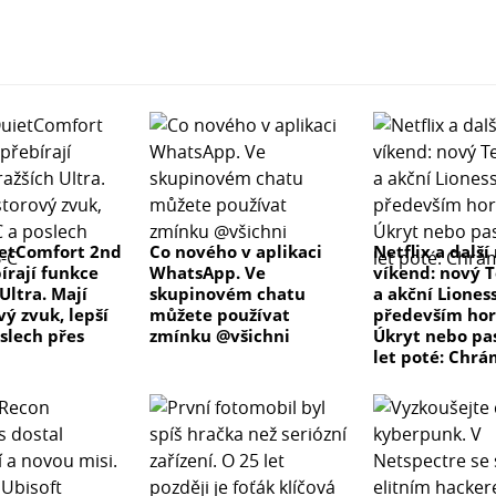
etComfort 2nd
Co nového v aplikaci
Netflix a další
írají funkce
WhatsApp. Ve
víkend: nový T
Ultra. Mají
skupinovém chatu
a akční Lioness
ý zvuk, lepší
můžete používat
především hor
slech přes
zmínku @všichni
Úkryt nebo pas
let poté: Chrá