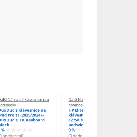
alší Náhradní klávesnice pro
Další Náhradní klávesnice pro
notebooky
notebooky
DuxDucis Klávesnice na
HP EliteBook 840 G6
Pad Pro 11 (2025/2024) -
klávesnice na notebook
DuxDucis, TK Keyboard
CZ/SK stříbrný rámeček,
Black
podsvícená, Trackpoint
0 %
0 %
(0 hodnocení)
(0 hodnocení)