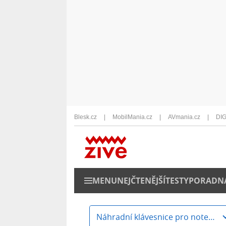
Blesk.cz
MobilMania.cz
AVmania.cz
DIG
MENU
NEJČTENĚJŠÍ
TESTY
PORADN
Náhradní klávesnice pro notebooky