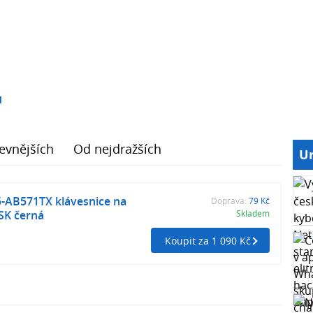
1
evnějších
Od nejdražších
Ur
5-AB571TX klávesnice na
Doprava:
79 Kč
SK černá
Skladem
Koupit za 1 090 Kč