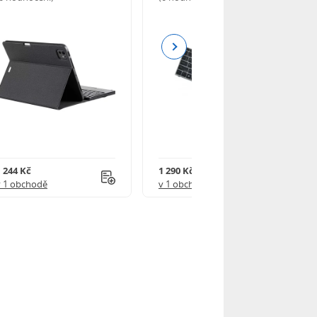
Next
1 244 Kč
1 290 Kč
v 1 obchodě
v 1 obchodě