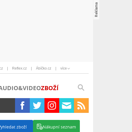
cz
Reflex.cz
Ábíčko.cz
více
AUDIO&VIDEO
ZBOŽÍ
Vyhledat zboží
Nákupní seznam