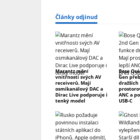
Články odjinud
Marantz mění
Bose Qui
vnitřnosti svých AV
Gen přeb
receiverů. Mají
dražších 
osmikanálový DAC a
prostorov
Dirac Live podporuje i
ANC a po
tenký model
USB-C