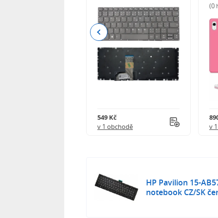
(0
Previous
Kč
549 Kč
89
obchodě
v 1 obchodě
v 
HP Pavilion 15-AB5
notebook CZ/SK če