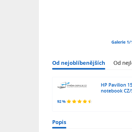
Galerie 1/
Od nejoblíbenějších
Od nejl
HP Pavilion 1
notebook CZ/
92 %
Popis