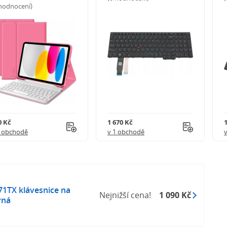
 hodnocení)
0 Kč
1 670 Kč
1 obchodě
v 1 obchodě
71TX klávesnice na
Nejnižší cena!
1 090 Kč
rná