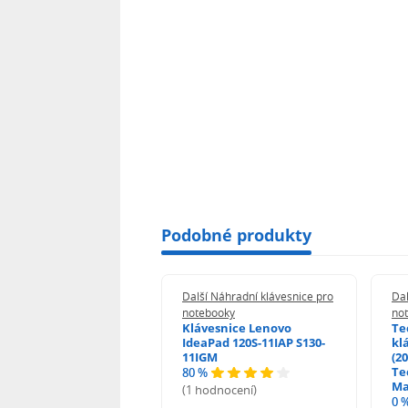
Podobné produkty
 Náhradní klávesnice pro
Další Náhradní klávesnice pro
Dal
booky
notebooky
no
esnice HP ProBook
Klávesnice Lenovo
Te
455 470 - G0 G1 G2
IdeaPad 120S-11IAP S130-
kl
11IGM
(20
Te
80 %
odnocení)
Ma
(1 hodnocení)
0 