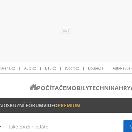
Iarena.cz
Auto.cz
E15.cz
iSport.cz
Doupě.cz
AutoRevue.
POČÍTAČE
MOBILY
TECHNIKA
HRY
A
DISKUZNÍ FÓRUM
VIDEO
PREMIUM