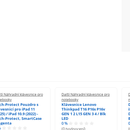
ší Náhradní klávesnice pro
Další Náhradní klávesnice pro
D
tebooky
notebooky
ch-Protect Pouzdro s
Klávesnice Lenovo
ávesnicí pro iPad 11
Thinkpad T16 P16s P16v
i
25) / iPad 10.9 (2022) -
GEN 1 2 L15 GEN 3 4 / Blk
ch-Protect, SmartCase
LED
genta
0 %
%
(0 hodnocení)