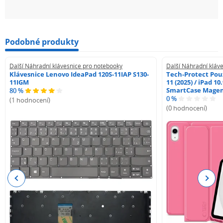
Podobné produkty
Další Náhradní klávesnice pro notebooky
Další Náhradní kláv
Klávesnice Lenovo IdeaPad 120S-11IAP S130-
Tech-Protect Pouz
11IGM
11 (2025) / iPad 10
SmartCase Mage
80 %
0 %
(1 hodnocení)
(0 hodnocení)
Previous
Next