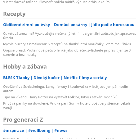
V bratislavské rafinerii Slovnaft hořela nádrž, výbuch otřásl okolím
Recepty
Oblíbené zimní polévky
Domácí pekárny
Jídlo podle horoskopu
Cuketová zmrzlina? Vyzkoušejte nečekaný letní hit a geniální způsob, jak zpracovat
úrodu
Rychlé buchty s broskvemi: 5 receptů na sladké letní moučníky, které mají šťávu
Oopsie bread: Proteinové pečivo lehké jako obláček zvládnete připravit jen ze 3
surovin a bez mouky
Hobby a zábava
BLESK Tlapky
Divoký kačer
Netflix filmy a seriály
Osvěžení ve Schladmingu: Lamy, ferraty i koulovačka v létě jsou jen pár hodin
autem
Tipy na víkend: Harry Potter na výstavě! Folklor, bitvy i setkání vodníků
Přibývá paniky na dovolené: Vnuka paní Soni v hotelu poštípaly štěnice! Lékaři
varují
Pro generaci Z
#inspirace
#wellbeing
#news