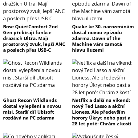
Bose QuietComfort 2nd
Quake ke 30. narozeninám
Gen přebírají funkce
dostal novou epizodu
dražších Ultra. Mají
zdarma. Dawn of the
prostorový zvuk, lepší ANC
Machine vám zamotá
a poslech přes USB-C
hlavu iluzemi
Ghost Recon Wildlands
Netflix a další na víkend:
dostal vylepšení a novou
nový Ted Lasso a akční
misi. Starší díl Ubisoft
Lioness. Ale především
rozdává na PC zdarma
horory Úkryt nebo past a
28 let poté: Chrám z kostí