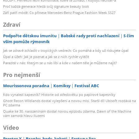
RECEPT: Perfektní letní kombinace, které tě zchladí, i kdybys nechtěl*a
Proč každá generace hledá svůj signature beauty look
Září patří módě: Co přinese Mercedes-Benz Prague Fashion Week SS27
Zdraví
Podpořte dětskou imunitu
Babské rady proti nachlazení
S čím
vším pomůže rýmovník
Jak se zdravě zchladit v tropických vedrech: Co pomáhá a kdy už riskujete úpal
Úpal a úžeh: Jak je poznat a jak se z nich rychle vyléčit
Parazité v nás: Kterým se u nás líbí a kde v našem těle je můžeme najít?
Pro nejmenší
Mourissonova poradna
Komiksy
Festival ABC
Kdo vynalezl kapesník? Historie od středověku po papírové kapesníky
Ghost Recon Wildlands dostal vylepšení a novou misi. Starší díl Ubisoft rozdává na
PC zdarma
Quake ke 30. narozeninám dostal novou epizodu zdarma. Dawn of the Machine
vám zamotá hlavu iluzemi
Video
Prostor X
Branky, body, kokoti
Fortuna liga