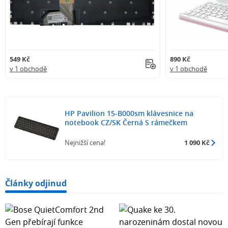
549 Kč
890 Kč
v 1 obchodě
v 1 obchodě
HP Pavilion 15-B000sm klávesnice na
notebook CZ/SK Černá S rámečkem
Nejnižší cena!
1 090 Kč
Články odjinud