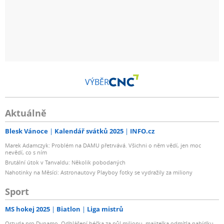
VÝBĚR
Aktuálně
Blesk Vánoce
Kalendář svátků 2025
INFO.cz
Marek Adamczyk: Problém na DAMU přetrvává. Všichni o něm vědí, jen moc
nevědí, co s ním
Brutální útok v Tanvaldu: Několik pobodaných
Nahotinky na Měsíci: Astronautovy Playboy fotky se vydražily za miliony
Sport
MS hokej 2025
Biatlon
Liga mistrů
Ostuda pro Dynamo. Odhlášení béčka za půl milionu, majitelka odmítla nabídku