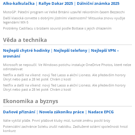
Alko-kalkulačka
Rallye Dakar 2025
Dálniční známka 2025
MotoGP: Páteční program ve Velké Británii uzavřel rekordním časem Bezzecchi
Další klasická corvette s dobrými jízdními vlastnostmi? Mitsuoka znovu využije
legendární MX-5
Problémy Cadillacu s brzdami souvisí podle Bottase s jejich chlazením
Věda a technika
Nejlepší chytré hodinky
Nejlepší telefony
Nejlepší VPN –
srovnání
Microsoft se nepoučil. Ve Windows potichu instaluje OneDrive Photos, které nelze
odinstalovat
Netflix a další na víkend: nový Ted Lasso a akční Lioness. Ale především horory
Úkryt nebo past a 28 let poté: Chrám z kostí
Netflix a další na víkend: nový Ted Lasso a akční Lioness. Ale především horory
Úkryt nebo past a 28 let poté: Chrám z kostí
Ekonomika a byznys
Daňové přiznání
Novela zákoníku práce
Nadace EPCG
Itálie vyklízí pláže. První plážové kluby mizí, turisté změnu pocítí brzy
Potenciální zachránce Soleku zrušil nabídku. Zadlužené solární společnosti hrozí
konkurz