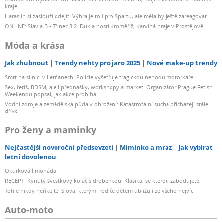
kraje
Haraslín si zaslouží odejít. Výhra je to i pro Spartu, ale měla by ještě zareagovat
ONLINE: Slavia B - Třinec 3:2. Dukla hostí Kroměříž, Karviná hraje v Prostějově
Móda a krása
Jak zhubnout
Trendy nehty pro jaro 2025
Nové make-up trendy
Smrt na silnici v Letňanech: Policie vyšetřuje tragickou nehodu motorkáře
Sex, fetiš, BDSM, ale i přednášky, workshopy a market. Organizátor Prague Fetish
Weekendu popsal, jak akce probíhá
Vodní zdroje a zemědělská půda v ohrožení: Katastrofální sucha přicházejí stále
dříve
Pro ženy a maminky
Nejčastější novoroční předsevzetí
Miminko a mráz
Jak vybírat
letní dovolenou
Okurková limonáda
RECEPT: Kynutý švestkový koláč s drobenkou. Klasika, se kterou zabodujete
Tohle nikdy neříkejte! Slova, kterými rodiče dětem ubližují ze všeho nejvíc
Auto-moto