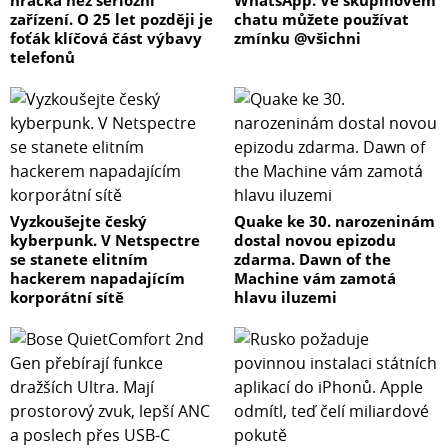
hračka než seriózní
WhatsApp. Ve skupinovém
zařízení. O 25 let později je
chatu můžete používat
foťák klíčová část výbavy
zmínku @všichni
telefonů
Vyzkoušejte český
Quake ke 30. narozeninám
kyberpunk. V Netspectre
dostal novou epizodu
se stanete elitním
zdarma. Dawn of the
hackerem napadajícím
Machine vám zamotá
korporátní sítě
hlavu iluzemi