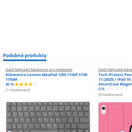
Podobné produkty
Další Náhradní klávesnice pro notebooky
Další Náhradní kláv
Klávesnice Lenovo IdeaPad 120S-11IAP S130-
Tech-Protect Pouz
11IGM
11 (2025) / iPad 10
SmartCase Mage
80 %
0 %
(1 hodnocení)
(0 hodnocení)