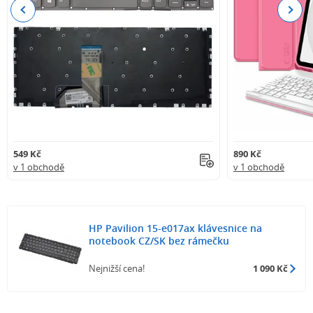
Previous
Next
549 Kč
890 Kč
v 1 obchodě
v 1 obchodě
HP Pavilion 15-e017ax klávesnice na
notebook CZ/SK bez rámečku
Nejnižší cena!
1 090 Kč