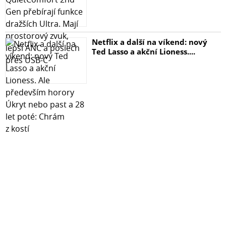
Netflix a další na víkend: nový
Ted Lasso a akční Lioness....