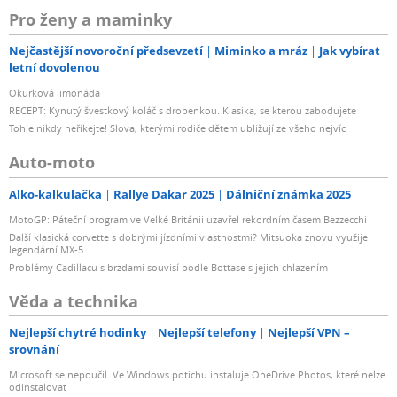
Pro ženy a maminky
Nejčastější novoroční předsevzetí
Miminko a mráz
Jak vybírat
letní dovolenou
Okurková limonáda
RECEPT: Kynutý švestkový koláč s drobenkou. Klasika, se kterou zabodujete
Tohle nikdy neříkejte! Slova, kterými rodiče dětem ubližují ze všeho nejvíc
Auto-moto
Alko-kalkulačka
Rallye Dakar 2025
Dálniční známka 2025
MotoGP: Páteční program ve Velké Británii uzavřel rekordním časem Bezzecchi
Další klasická corvette s dobrými jízdními vlastnostmi? Mitsuoka znovu využije
legendární MX-5
Problémy Cadillacu s brzdami souvisí podle Bottase s jejich chlazením
Věda a technika
Nejlepší chytré hodinky
Nejlepší telefony
Nejlepší VPN –
srovnání
Microsoft se nepoučil. Ve Windows potichu instaluje OneDrive Photos, které nelze
odinstalovat