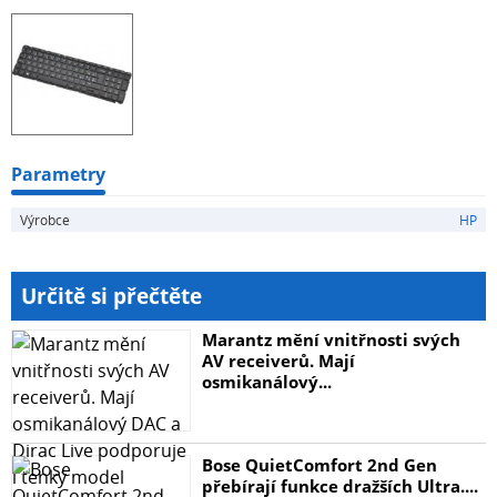
Parametry
Výrobce
HP
Určitě si přečtěte
Marantz mění vnitřnosti svých
AV receiverů. Mají
osmikanálový...
Bose QuietComfort 2nd Gen
přebírají funkce dražších Ultra....