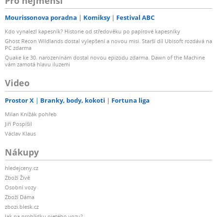
Pro nejmenší
Mourissonova poradna
Komiksy
Festival ABC
Kdo vynalezl kapesník? Historie od středověku po papírové kapesníky
Ghost Recon Wildlands dostal vylepšení a novou misi. Starší díl Ubisoft rozdává na
PC zdarma
Quake ke 30. narozeninám dostal novou epizodu zdarma. Dawn of the Machine
vám zamotá hlavu iluzemi
Video
Prostor X
Branky, body, kokoti
Fortuna liga
Milan Knížák pohřeb
Jiří Pospíšil
Václav Klaus
Nákupy
hledejceny.cz
Zboží Živě
Osobní vozy
Zboží Dáma
zbozi.blesk.cz
Jak na prohlídku ojetého vozu?