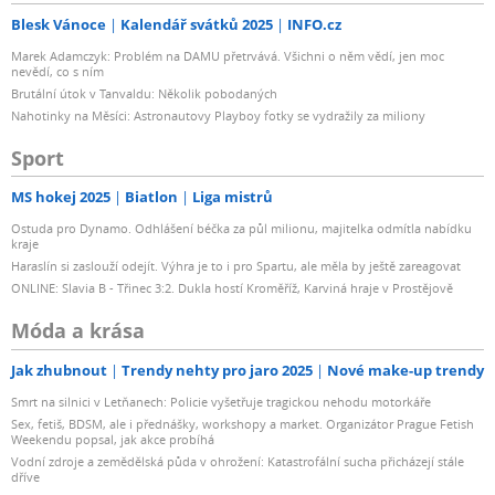
Blesk Vánoce
Kalendář svátků 2025
INFO.cz
Marek Adamczyk: Problém na DAMU přetrvává. Všichni o něm vědí, jen moc
nevědí, co s ním
Brutální útok v Tanvaldu: Několik pobodaných
Nahotinky na Měsíci: Astronautovy Playboy fotky se vydražily za miliony
Sport
MS hokej 2025
Biatlon
Liga mistrů
Ostuda pro Dynamo. Odhlášení béčka za půl milionu, majitelka odmítla nabídku
kraje
Haraslín si zaslouží odejít. Výhra je to i pro Spartu, ale měla by ještě zareagovat
ONLINE: Slavia B - Třinec 3:2. Dukla hostí Kroměříž, Karviná hraje v Prostějově
Móda a krása
Jak zhubnout
Trendy nehty pro jaro 2025
Nové make-up trendy
Smrt na silnici v Letňanech: Policie vyšetřuje tragickou nehodu motorkáře
Sex, fetiš, BDSM, ale i přednášky, workshopy a market. Organizátor Prague Fetish
Weekendu popsal, jak akce probíhá
Vodní zdroje a zemědělská půda v ohrožení: Katastrofální sucha přicházejí stále
dříve