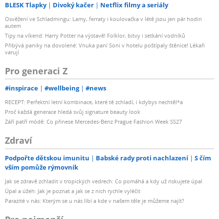
BLESK Tlapky
Divoký kačer
Netflix filmy a seriály
Osvěžení ve Schladmingu: Lamy, ferraty i koulovačka v létě jsou jen pár hodin
autem
Tipy na víkend: Harry Potter na výstavě! Folklor, bitvy i setkání vodníků
Přibývá paniky na dovolené: Vnuka paní Soni v hotelu poštípaly štěnice! Lékaři
varují
Pro generaci Z
#inspirace
#wellbeing
#news
RECEPT: Perfektní letní kombinace, které tě zchladí, i kdybys nechtěl*a
Proč každá generace hledá svůj signature beauty look
Září patří módě: Co přinese Mercedes-Benz Prague Fashion Week SS27
Zdraví
Podpořte dětskou imunitu
Babské rady proti nachlazení
S čím
vším pomůže rýmovník
Jak se zdravě zchladit v tropických vedrech: Co pomáhá a kdy už riskujete úpal
Úpal a úžeh: Jak je poznat a jak se z nich rychle vyléčit
Parazité v nás: Kterým se u nás líbí a kde v našem těle je můžeme najít?