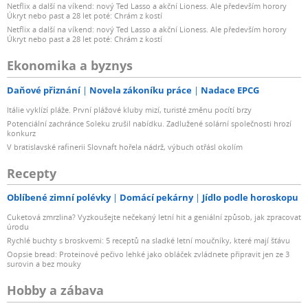
Netflix a další na víkend: nový Ted Lasso a akční Lioness. Ale především horory
Úkryt nebo past a 28 let poté: Chrám z kostí
Netflix a další na víkend: nový Ted Lasso a akční Lioness. Ale především horory
Úkryt nebo past a 28 let poté: Chrám z kostí
Ekonomika a byznys
Daňové přiznání
Novela zákoníku práce
Nadace EPCG
Itálie vyklízí pláže. První plážové kluby mizí, turisté změnu pocítí brzy
Potenciální zachránce Soleku zrušil nabídku. Zadlužené solární společnosti hrozí
konkurz
V bratislavské rafinerii Slovnaft hořela nádrž, výbuch otřásl okolím
Recepty
Oblíbené zimní polévky
Domácí pekárny
Jídlo podle horoskopu
Cuketová zmrzlina? Vyzkoušejte nečekaný letní hit a geniální způsob, jak zpracovat
úrodu
Rychlé buchty s broskvemi: 5 receptů na sladké letní moučníky, které mají šťávu
Oopsie bread: Proteinové pečivo lehké jako obláček zvládnete připravit jen ze 3
surovin a bez mouky
Hobby a zábava