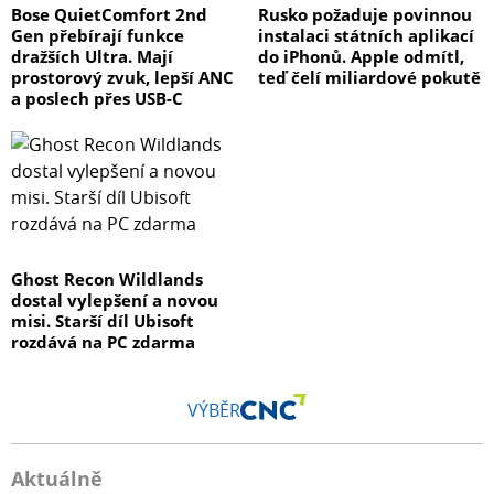
Bose QuietComfort 2nd
Rusko požaduje povinnou
Gen přebírají funkce
instalaci státních aplikací
dražších Ultra. Mají
do iPhonů. Apple odmítl,
prostorový zvuk, lepší ANC
teď čelí miliardové pokutě
a poslech přes USB-C
Ghost Recon Wildlands
dostal vylepšení a novou
misi. Starší díl Ubisoft
rozdává na PC zdarma
VÝBĚR
Aktuálně