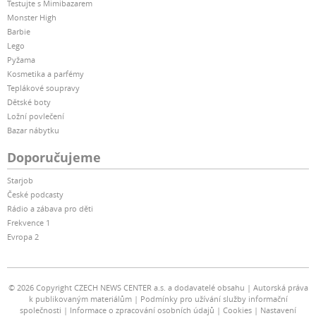
Testujte s Mimibazarem
Monster High
Barbie
Lego
Pyžama
Kosmetika a parfémy
Teplákové soupravy
Dětské boty
Ložní povlečení
Bazar nábytku
Doporučujeme
Starjob
České podcasty
Rádio a zábava pro děti
Frekvence 1
Evropa 2
© 2026 Copyright CZECH NEWS CENTER a.s. a dodavatelé obsahu
Autorská práva
k publikovaným materiálům
Podmínky pro užívání služby informační
společnosti
Informace o zpracování osobních údajů
Cookies
Nastavení