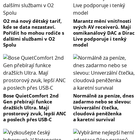
O2 má nový dětský tarif,
Marantz mění vnitřnosti
kde se data nezastaví.
svých AV receiverů. Mají
Pořídit ho mohou rodiče s
osmikanálový DAC a Dirac
dalšími službami v O2
Live podporuje i tenký
Spolu
model
Bose QuietComfort 2nd
Normálně za peníze, dnes
Gen přebírají funkce
zadarmo nebo se slevou:
dražších Ultra. Mají
Univerzální čtečka,
prostorový zvuk, lepší ANC
cloudová peněženka
a poslech přes USB-C
a karetní survival