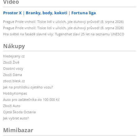
Video
Prostor X
Branky, body, kokoti
Fortuna liga
Prague Pride vrcholí: Tisíce lidí v ulicích, jde duhový průvod! (8. srpna 2026)
Prague Pride vrcholí: Tisíce lidí v ulicích, jde duhový průvod! (8. srpna 2026)
Hra světel na fasádě slavné vily: Tugendhat slaví 25 let na seznamu UNESCO
Nákupy
hledejceny.cz
Zboží Živě
Osobní vozy
Zboží Dáma
zbozi.blesk.cz
Jak na prohlídku ojetého vozu?
HobbyKompas
Auto pro začátečníka do 100 000 Kč
Zboží Auto
Ojetá Škoda Octavia
Jak vybrat auto?
Mimibazar