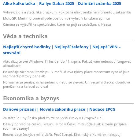
Alko-kalkulačka
Rallye Dakar 2025
Dálniční známka 2025
Výhřev, čidla a stačí, říká průzkum. Pokročilá elektronika není prioritou zákazníků
MotoGP: Martin proměnil pole position ve výhru v britském sprintu
Câmara se vyjádřil ke spekulacím, které ho pojí se sedačkou u Haasu
Věda a technika
Nejlepší chytré hodinky
Nejlepší telefony
Nejlepší VPN –
srovnání
Aktualizujte své Windows 11 Insider do 11. srpna. Pak už vám nebudou fungovat
aktualizace
Pokračuje záchrana Starshipu. V moři už dva týdny plave monstrum vysoké jako
sedmnáctipatrový panelák
Normálně za peníze, dnes zadarmo nebo se slevou: Univerzální čtečka, cloudová
peněženka a karetní survival
Ekonomika a byznys
Daňové přiznání
Novela zákoníku práce
Nadace EPCG
Za státní dluhy Česko platí čtvrté nejvyšší úroky v Evropské unii
Děsivý pohled na českou krajinu. Proč v Česku mizí voda a jak k tomu přispívají
rodinné bazény?
Emancipace českých miliardářů. Proč Strnad, Křetínský a Komárek nakupují