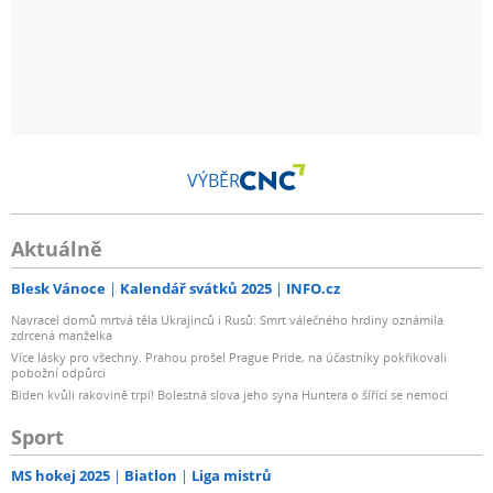
VÝBĚR
Aktuálně
Blesk Vánoce
Kalendář svátků 2025
INFO.cz
Navracel domů mrtvá těla Ukrajinců i Rusů: Smrt válečného hrdiny oznámila
zdrcená manželka
Více lásky pro všechny. Prahou prošel Prague Pride, na účastníky pokřikovali
pobožní odpůrci
Biden kvůli rakovině trpí! Bolestná slova jeho syna Huntera o šířící se nemoci
Sport
MS hokej 2025
Biatlon
Liga mistrů