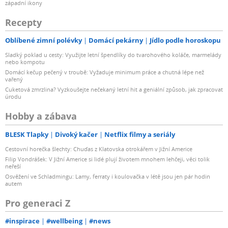
západní ikony
Recepty
Oblíbené zimní polévky
Domácí pekárny
Jídlo podle horoskopu
Sladký poklad u cesty: Využijte letní špendlíky do tvarohového koláče, marmelády
nebo kompotu
Domácí kečup pečený v troubě: Vyžaduje minimum práce a chutná lépe než
vařený
Cuketová zmrzlina? Vyzkoušejte nečekaný letní hit a geniální způsob, jak zpracovat
úrodu
Hobby a zábava
BLESK Tlapky
Divoký kačer
Netflix filmy a seriály
Cestovní horečka šlechty: Chuďas z Klatovska otrokářem v Jižní Americe
Filip Vondrášek: V Jižní Americe si lidé plují životem mnohem lehčeji, věci tolik
neřeší
Osvěžení ve Schladmingu: Lamy, ferraty i koulovačka v létě jsou jen pár hodin
autem
Pro generaci Z
#inspirace
#wellbeing
#news