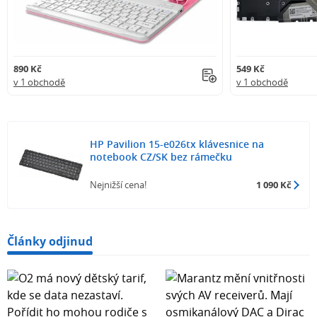
890 Kč
549 Kč
v 1 obchodě
v 1 obchodě
HP Pavilion 15-e026tx klávesnice na
notebook CZ/SK bez rámečku
Nejnižší cena!
1 090 Kč
Články odjinud