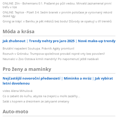
ONLINE: Zlín - Bohemians 0:1. Pražané po půli vedou. Mirvald zaznamenal první
trefu v lize
ONLINE: Teplice - Plzeň 3:4. Sedm branek v prvním poločase je vyrovnaný rekord
české ligy
Gning se trápí: v Baníku je pět měsíců bez bodu! Důvody se opakují u tří trenérů
Móda a krása
Jak zhubnout
Trendy nehty pro jaro 2025
Nové make-up trendy
Brutální napadení Soukupa. Právník Agáty promluvil
Rozruch v Grónsku: Trumpova společnost provádí ropné vrty bez povolení!
Neurvalci v Zoo Ostrava krmili mandrily! Po napomenutí ještě nadávali
Pro ženy a maminky
Nejčastější novoroční předsevzetí
Miminko a mráz
Jak vybírat
letní dovolenou
video Alena Mihulová
Co si zabalit do kufru, abyste na (nejen) u moře zazářily...
Salát s koprem a dresinkem ze zakysané smetany
Auto-moto