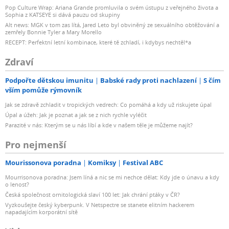
Pop Culture Wrap: Ariana Grande promluvila o svém ústupu z veřejného života a
Sophia z KATSEYE si dává pauzu od skupiny
Alt news: MGK v tom zas lítá, Jared Leto byl obviněný ze sexuálního obtěžování a
zemřely Bonnie Tyler a Mary Morello
RECEPT: Perfektní letní kombinace, které tě zchladí, i kdybys nechtěl*a
Zdraví
Podpořte dětskou imunitu
Babské rady proti nachlazení
S čím
vším pomůže rýmovník
Jak se zdravě zchladit v tropických vedrech: Co pomáhá a kdy už riskujete úpal
Úpal a úžeh: Jak je poznat a jak se z nich rychle vyléčit
Parazité v nás: Kterým se u nás líbí a kde v našem těle je můžeme najít?
Pro nejmenší
Mourissonova poradna
Komiksy
Festival ABC
Mourrisonova poradna: Jsem líná a nic se mi nechce dělat: Kdy jde o únavu a kdy
o lenost?
Česká společnost ornitologická slaví 100 let: Jak chrání ptáky v ČR?
Vyzkoušejte český kyberpunk. V Netspectre se stanete elitním hackerem
napadajícím korporátní sítě