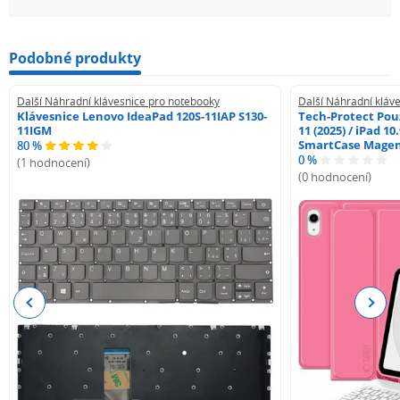
Podobné produkty
Další Náhradní klávesnice pro notebooky
Další Náhradní kláv
Klávesnice Lenovo IdeaPad 120S-11IAP S130-
Tech-Protect Pouz
11IGM
11 (2025) / iPad 10
SmartCase Mage
80 %
0 %
(1 hodnocení)
(0 hodnocení)
Previous
Next