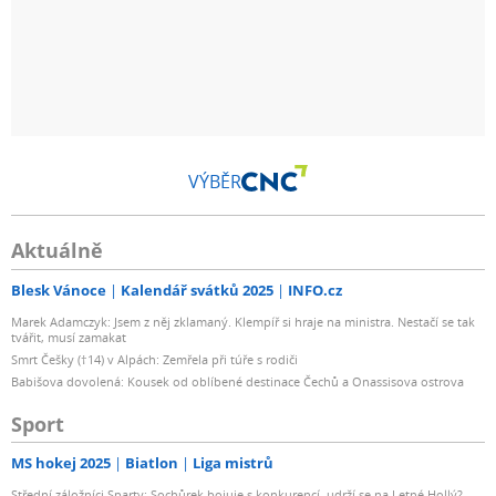
VÝBĚR
Aktuálně
Blesk Vánoce
Kalendář svátků 2025
INFO.cz
Marek Adamczyk: Jsem z něj zklamaný. Klempíř si hraje na ministra. Nestačí se tak
tvářit, musí zamakat
Smrt Češky (†14) v Alpách: Zemřela při túře s rodiči
Babišova dovolená: Kousek od oblíbené destinace Čechů a Onassisova ostrova
Sport
MS hokej 2025
Biatlon
Liga mistrů
Střední záložníci Sparty: Sochůrek bojuje s konkurencí, udrží se na Letné Hollý?