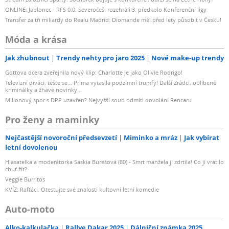
ONLINE: Jablonec - RFS 0:0. Severočeši rozehráli 3. předkolo Konferenční ligy
Transfer za tři miliardy do Realu Madrid: Diomande měl před lety působit v Česku!
Móda a krása
Jak zhubnout
Trendy nehty pro jaro 2025
Nové make-up trendy
Gottova dcera zveřejnila nový klip: Charlotte je jako Olivie Rodrigo!
Televizní diváci, těšte se... Prima vytasila podzimní trumfy! Další Zrádci, oblíbené
kriminálky a žhavé novinky...
Milionový spor s DPP uzavřen? Nejvyšší soud odmítl dovolání Rencaru
Pro ženy a maminky
Nejčastější novoroční předsevzetí
Miminko a mráz
Jak vybírat
letní dovolenou
Hlasatelka a moderátorka Saskia Burešová (80) - Smrt manžela ji zdrtila! Co jí vrátilo
chuť žít?
Veggie Burritos
KVÍZ: Rafťáci. Otestujte své znalosti kultovní letní komedie
Auto-moto
Alko-kalkulačka
Rallye Dakar 2025
Dálniční známka 2025