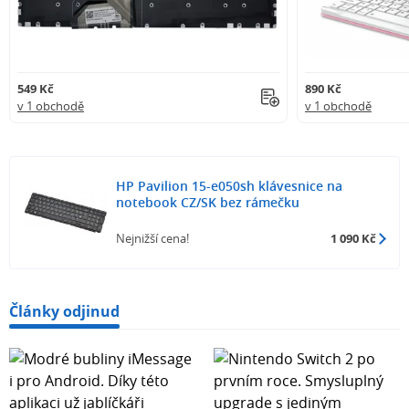
549 Kč
890 Kč
v 1 obchodě
v 1 obchodě
HP Pavilion 15-e050sh klávesnice na
notebook CZ/SK bez rámečku
Nejnižší cena!
1 090 Kč
Články odjinud