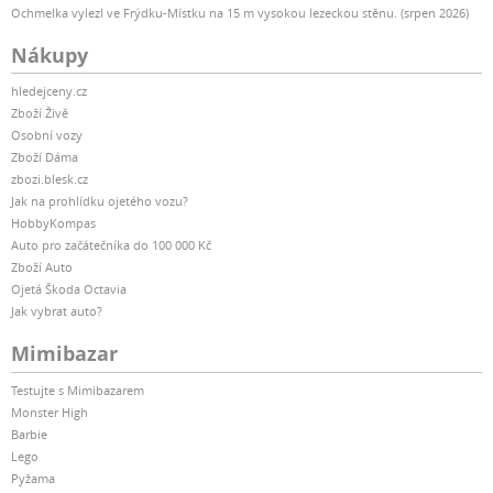
Ochmelka vylezl ve Frýdku-Místku na 15 m vysokou lezeckou stěnu. (srpen 2026)
Nákupy
hledejceny.cz
Zboží Živě
Osobní vozy
Zboží Dáma
zbozi.blesk.cz
Jak na prohlídku ojetého vozu?
HobbyKompas
Auto pro začátečníka do 100 000 Kč
Zboží Auto
Ojetá Škoda Octavia
Jak vybrat auto?
Mimibazar
Testujte s Mimibazarem
Monster High
Barbie
Lego
Pyžama