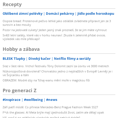
Recepty
Oblíbené zimní polévky
Domácí pekárny
Jídlo podle horoskopu
Oopsie bread: Proteinové pečivo lehké jako obláček zvládnete připravit jen ze 3
surovin a bez mouky
Pozor na jedovaté cukety! Jeden jasný znak prozradí, že se jim máte vyhnout
Svěží letní saláty, které vás v horku neunaví: Zkuste k zelenině přidat ovoce,
výsledek vás mile překvapí!
Hobby a zábava
BLESK Tlapky
Divoký kačer
Netflix filmy a seriály
Sraz v šest ráno. Vrchol festivalu Tóny Dolomit zazní za úsvitu ve 3000 metrech
Nízkorozpočtová dovolená? Chorvatsko jedno z nejdražších v Evropě! Levněji je i
ve Švýcarsku a Itálii
OBRAZEM: Modré slzy na Tchaj-wanu mění moře v magickou říši
Pro generaci Z
#inspirace
#wellbeing
#news
Září patří módě: Co přinese Mercedes-Benz Prague Fashion Week SS27
F*ck the glasses: AI Meta brýle mají zjednodušit život, zatím ale dělají opak
Víš, proč ti po mléčných výrobcích možná nebývá dobře?