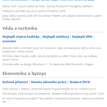
Dacia, Ford i Suzuki zastavují linky. Vyschlý Dunaj drtí energetiku Balkánu
Vítězové a poražení po první polovině sezóny 2026
Jízdy Světa motorů opět míří do Letňan! Pátého září zažijete elektromobil, padne
loňský rekord?
Věda a technika
Nejlepší chytré hodinky
Nejlepší telefony
Nejlepší VPN –
srovnání
Marantz mění vnitřnosti svých AV receiverů. Mají osmikanálový DAC a Dirac Live
podporuje i tenký model
30 filmů, které musíte vidět, dokud jste ještě na světě. Víme, kde si je můžete
pustit online
Chrome kašle na design Windows 11. To stejné ale dělá Microsoft s Edgem
Ekonomika a byznys
Daňové přiznání
Novela zákoníku práce
Nadace EPCG
Obří obchod v letectví. Americké Apollo kupuje easyJet za 161 miliard korun
Tekuté zlato opět dostojí své přezdívce. Zdražení běžné potraviny brzy pocítí i Češi
AI místo finančního poradce? Test odhalil neexistující produkty i rady ze sociálních
sítí