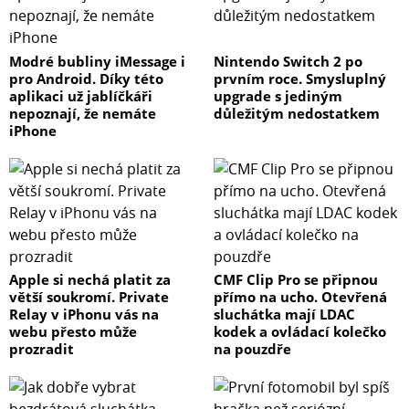
Modré bubliny iMessage i
Nintendo Switch 2 po
pro Android. Díky této
prvním roce. Smysluplný
aplikaci už jablíčkáři
upgrade s jediným
nepoznají, že nemáte
důležitým nedostatkem
iPhone
Apple si nechá platit za
CMF Clip Pro se připnou
větší soukromí. Private
přímo na ucho. Otevřená
Relay v iPhonu vás na
sluchátka mají LDAC
webu přesto může
kodek a ovládací kolečko
prozradit
na pouzdře