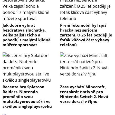
Jak dobře vybrat
První fotomobil byl spíš
bezdrátová sluchátka.
hračka než seriózní
Velká zajistí ticho a
zařízení. O 25 let později je
pohodlí, s malými klidně
foťák klíčová část výbavy
můžete sportovat
telefonů
Recenze hry Splatoon
Zase vychází Minecraft,
Raiders. Nintendo
tentokrát nativně pro
proměnilo svou
Nintendo Switch 2. Nová
multiplayerovou sérii ve
verze dorazí v říjnu
skvělou singleplayerovku