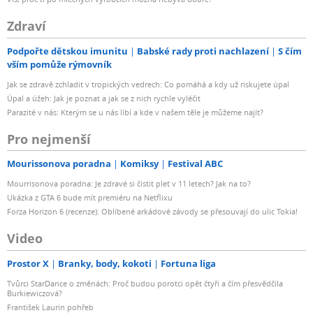
Zdraví
Podpořte dětskou imunitu
Babské rady proti nachlazení
S čím
vším pomůže rýmovník
Jak se zdravě zchladit v tropických vedrech: Co pomáhá a kdy už riskujete úpal
Úpal a úžeh: Jak je poznat a jak se z nich rychle vyléčit
Parazité v nás: Kterým se u nás líbí a kde v našem těle je můžeme najít?
Pro nejmenší
Mourissonova poradna
Komiksy
Festival ABC
Mourrisonova poradna: Je zdravé si čistit pleť v 11 letech? Jak na to?
Ukázka z GTA 6 bude mít premiéru na Netflixu
Forza Horizon 6 (recenze): Oblíbené arkádové závody se přesouvají do ulic Tokia!
Video
Prostor X
Branky, body, kokoti
Fortuna liga
Tvůrci StarDance o změnách: Proč budou porotci opět čtyři a čím přesvědčila
Burkiewiczová?
František Laurin pohřeb