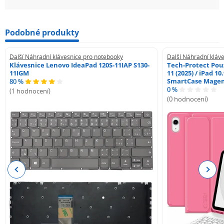
Podobné produkty
Další Náhradní klávesnice pro notebooky
Další Náhradní kláv
Klávesnice Lenovo IdeaPad 120S-11IAP S130-
Tech-Protect Pouz
11IGM
11 (2025) / iPad 10
SmartCase Mage
80 %
0 %
(1 hodnocení)
(0 hodnocení)
Previous
Next