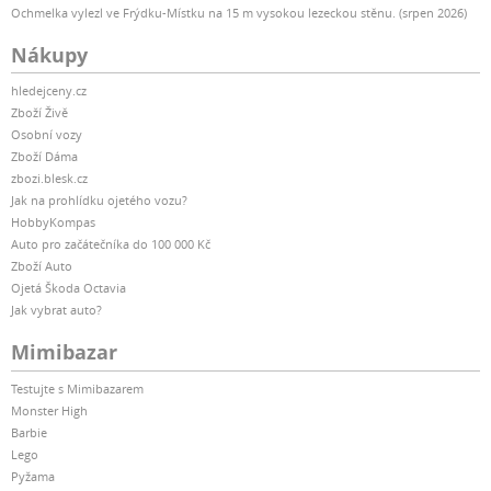
Ochmelka vylezl ve Frýdku-Místku na 15 m vysokou lezeckou stěnu. (srpen 2026)
Nákupy
hledejceny.cz
Zboží Živě
Osobní vozy
Zboží Dáma
zbozi.blesk.cz
Jak na prohlídku ojetého vozu?
HobbyKompas
Auto pro začátečníka do 100 000 Kč
Zboží Auto
Ojetá Škoda Octavia
Jak vybrat auto?
Mimibazar
Testujte s Mimibazarem
Monster High
Barbie
Lego
Pyžama