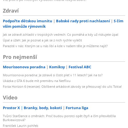
Zdraví
Podpořte dětskou imunitu
Babské rady proti nachlazení
S čím
vším pomůže rýmovník
Jak se zdravě zchladit v tropických vedrech: Co pomáhá a kdy už riskujete úpal
Úpal a úžeh: Jak je poznat a jak se z nich rychle vyléčit
Parazité v nás: Kterým se u nás líbí a kde v našem těle je můžeme najít?
Pro nejmenší
Mourissonova poradna
Komiksy
Festival ABC
Mourrisonova poradna: Je zdravé si čistit pleť v 11 letech? Jak na to?
Ukázka z GTA 6 bude mít premiéru na Netflixu
Forza Horizon 6 (recenze): Oblíbené arkádové závody se přesouvají do ulic Tokia!
Video
Prostor X
Branky, body, kokoti
Fortuna liga
Tvůrci StarDance o změnách: Proč budou porotci opět čtyři a čím přesvědčila
Burkiewiczová?
František Laurin pohřeb