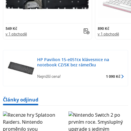
549 Kč
890 Kč
v 1 obchodě
v 1 obchodě
HP Pavilion 15-e051tx klávesnice na
notebook CZ/SK bez rámečku
Nejnižší cena!
1 090 Kč
Články odjinud