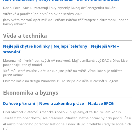
Dacia, Ford i Suzuki zastavují linky. Vyschlý Dunaj drtí energetiku Balkánu
Vítězové a poražení po první polovině sezóny 2026
Jízdy Světa motorů opět míří do Letňan! Pátého září zažijete elektromobil, padne
loňský rekord?
Věda a technika
Nejlepší chytré hodinky
Nejlepší telefony
Nejlepší VPN –
srovnání
Marantz mění vnitřnosti svých AV receiverů. Mají osmikanálový DAC a Dirac Live
podporuje i tenký model
30 filmů, které musíte vidět, dokud jste ještě na světě. Víme, kde si je můžete
pustit online
Chrome kašle na design Windows 11. To stejné ale dělá Microsoft s Edgem
Ekonomika a byznys
Daňové přiznání
Novela zákoníku práce
Nadace EPCG
Obří obchod v letectví. Americké Apollo kupuje easyJet za 161 miliard korun
Tekuté zlato opět dostojí své přezdívce. Zdražení běžné potraviny brzy pocítí i Češi
AI místo finančního poradce? Test odhalil neexistující produkty i rady ze sociálních
sítí