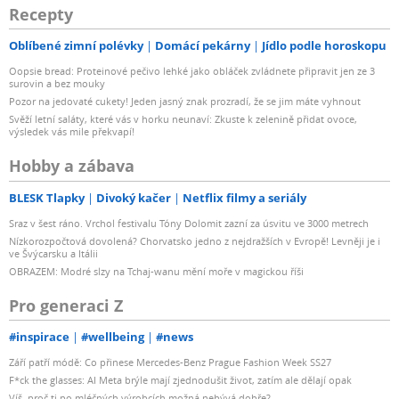
Recepty
Oblíbené zimní polévky
Domácí pekárny
Jídlo podle horoskopu
Oopsie bread: Proteinové pečivo lehké jako obláček zvládnete připravit jen ze 3
surovin a bez mouky
Pozor na jedovaté cukety! Jeden jasný znak prozradí, že se jim máte vyhnout
Svěží letní saláty, které vás v horku neunaví: Zkuste k zelenině přidat ovoce,
výsledek vás mile překvapí!
Hobby a zábava
BLESK Tlapky
Divoký kačer
Netflix filmy a seriály
Sraz v šest ráno. Vrchol festivalu Tóny Dolomit zazní za úsvitu ve 3000 metrech
Nízkorozpočtová dovolená? Chorvatsko jedno z nejdražších v Evropě! Levněji je i
ve Švýcarsku a Itálii
OBRAZEM: Modré slzy na Tchaj-wanu mění moře v magickou říši
Pro generaci Z
#inspirace
#wellbeing
#news
Září patří módě: Co přinese Mercedes-Benz Prague Fashion Week SS27
F*ck the glasses: AI Meta brýle mají zjednodušit život, zatím ale dělají opak
Víš, proč ti po mléčných výrobcích možná nebývá dobře?