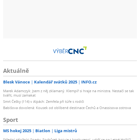
VÝBĚR
Aktuálně
Blesk Vánoce
Kalendář svátků 2025
INFO.cz
Marek Adamczyk: Jsem z něj zklamaný. Klempíř si hraje na ministra. Nestačí se tak
tvářit, musí zamakat
Smrt Češky (†14) v Alpách: Zemřela při túře s rodiči
Babišova dovolená: Kousek od oblíbené destinace Čechů a Onassisova ostrova
Sport
MS hokej 2025
Biatlon
Liga mistrů
Střední záložníci Sparty: Sochůrek bojuje s konkurencí, udrží se na Letné Hollý?