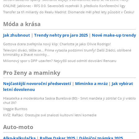
ONLINE: Jablonec - RFS 0:0. Severočeši rozehráli 3. předkolo Konferenční ligy
Transfer za tři miliardy do Realu Madrid: Diomande měl před lety působit v Česku!
Móda a krása
Jak zhubnout
Trendy nehty pro jaro 2025
Nové make-up trendy
Gottova dcera zveřejnila nový klip: Charlotte je jako Olivie Rodrigo!
Televizní diváci, těšte se... Prima vytasila podzimní trumfy! Další Zrádci, oblíbené
kriminálky a žhavé novinky...
Milionový spor s DPP uzavřen? Nejvyšší soud odmítl dovolání Rencaru
Pro ženy a maminky
Nejčastější novoroční předsevzetí
Miminko a mráz
Jak vybírat
letní dovolenou
Hlasatelka a moderátorka Saskia Burešová (80) - Smrt manžela ji zdrtila! Co jí vrátilo
chuť žít?
Veggie Burritos
KVÍZ: Rafťáci. Otestujte své znalosti kultovní letní komedie
Auto-moto
Alko-kalkulačka
Rallye Dakar 2025
Dálniční známka 2025