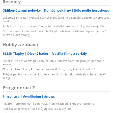
Recepty
Oblíbené zimní polévky
Domácí pekárny
Jídlo podle horoskopu
Cuketová zmrzlina? Vyzkoušejte nečekaný letní hit a geniální způsob, jak zpracovat
úrodu
Rychlé buchty s broskvemi: 5 receptů na sladké letní moučníky, které mají šťávu
Oopsie bread: Proteinové pečivo lehké jako obláček zvládnete připravit jen ze 3
surovin a bez mouky
Hobby a zábava
BLESK Tlapky
Divoký kačer
Netflix filmy a seriály
Osvěžení ve Schladmingu: Lamy, ferraty i koulovačka v létě jsou jen pár hodin
autem
Tipy na víkend: Harry Potter na výstavě! Folklor, bitvy i setkání vodníků
Přibývá paniky na dovolené: Vnuka paní Soni v hotelu poštípaly štěnice! Lékaři
varují
Pro generaci Z
#inspirace
#wellbeing
#news
RECEPT: Perfektní letní kombinace, které tě zchladí, i kdybys nechtěl*a
Proč každá generace hledá svůj signature beauty look