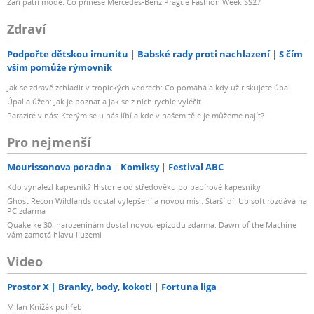
Září patří módě: Co přinese Mercedes-Benz Prague Fashion Week SS27
Zdraví
Podpořte dětskou imunitu
Babské rady proti nachlazení
S čím
vším pomůže rýmovník
Jak se zdravě zchladit v tropických vedrech: Co pomáhá a kdy už riskujete úpal
Úpal a úžeh: Jak je poznat a jak se z nich rychle vyléčit
Parazité v nás: Kterým se u nás líbí a kde v našem těle je můžeme najít?
Pro nejmenší
Mourissonova poradna
Komiksy
Festival ABC
Kdo vynalezl kapesník? Historie od středověku po papírové kapesníky
Ghost Recon Wildlands dostal vylepšení a novou misi. Starší díl Ubisoft rozdává na
PC zdarma
Quake ke 30. narozeninám dostal novou epizodu zdarma. Dawn of the Machine
vám zamotá hlavu iluzemi
Video
Prostor X
Branky, body, kokoti
Fortuna liga
Milan Knížák pohřeb