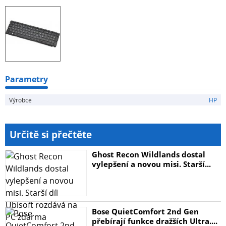
Parametry
Výrobce
HP
Určitě si přečtěte
Ghost Recon Wildlands dostal
vylepšení a novou misi. Starší...
Bose QuietComfort 2nd Gen
přebírají funkce dražších Ultra....