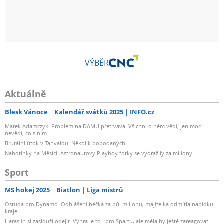
VÝBĚR
Aktuálně
Blesk Vánoce
Kalendář svátků 2025
INFO.cz
Marek Adamczyk: Problém na DAMU přetrvává. Všichni o něm vědí, jen moc
nevědí, co s ním
Brutální útok v Tanvaldu: Několik pobodaných
Nahotinky na Měsíci: Astronautovy Playboy fotky se vydražily za miliony
Sport
MS hokej 2025
Biatlon
Liga mistrů
Ostuda pro Dynamo. Odhlášení béčka za půl milionu, majitelka odmítla nabídku
kraje
Haraslín si zaslouží odejít. Výhra je to i pro Spartu, ale měla by ještě zareagovat