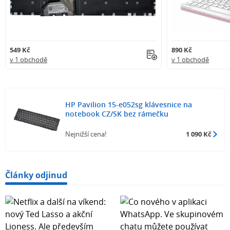
549 Kč
890 Kč
v 1 obchodě
v 1 obchodě
HP Pavilion 15-e052sg klávesnice na
notebook CZ/SK bez rámečku
Nejnižší cena!
1 090 Kč
Články odjinud