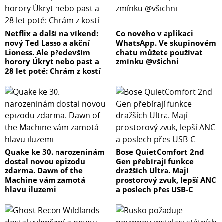
Netflix a další na víkend:
Co nového v aplikaci
nový Ted Lasso a akční
WhatsApp. Ve skupinovém
Lioness. Ale především
chatu můžete používat
horory Úkryt nebo past a
zmínku @všichni
28 let poté: Chrám z kostí
Quake ke 30. narozeninám
Bose QuietComfort 2nd
dostal novou epizodu
Gen přebírají funkce
zdarma. Dawn of the
dražších Ultra. Mají
Machine vám zamotá
prostorový zvuk, lepší ANC
hlavu iluzemi
a poslech přes USB-C