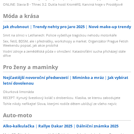
ONLINE: Slavia B - Třinec 3:2. Dukla hostí Kroměříž, Karviná hraje v Prostějově
Móda a krása
Jak zhubnout
Trendy nehty pro jaro 2025
Nové make-up trendy
Smrt na silnici v Letňanech: Policie vyšetřuje tragickou nehodu motorkáře
Sex, fetiš, BDSM, ale i přednášky, workshopy a market. Organizátor Prague Fetish
Weekendu popsal, jak akce probíhá
Vodní zdroje a zemědělská půda v ohrožení: Katastrofální sucha přicházejí stále
dříve
Pro ženy a maminky
Nejčastější novoroční předsevzetí
Miminko a mráz
Jak vybírat
letní dovolenou
Okurková limonáda
RECEPT: Kynutý švestkový koláč s drobenkou. Klasika, se kterou zabodujete
Tohle nikdy neříkejte! Slova, kterými rodiče dětem ubližují ze všeho nejvíc
Auto-moto
Alko-kalkulačka
Rallye Dakar 2025
Dálniční známka 2025