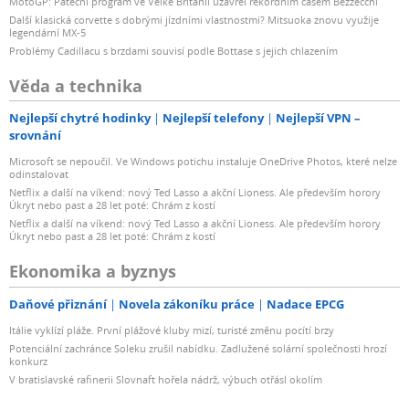
MotoGP: Páteční program ve Velké Británii uzavřel rekordním časem Bezzecchi
Další klasická corvette s dobrými jízdními vlastnostmi? Mitsuoka znovu využije
legendární MX-5
Problémy Cadillacu s brzdami souvisí podle Bottase s jejich chlazením
Věda a technika
Nejlepší chytré hodinky
Nejlepší telefony
Nejlepší VPN –
srovnání
Microsoft se nepoučil. Ve Windows potichu instaluje OneDrive Photos, které nelze
odinstalovat
Netflix a další na víkend: nový Ted Lasso a akční Lioness. Ale především horory
Úkryt nebo past a 28 let poté: Chrám z kostí
Netflix a další na víkend: nový Ted Lasso a akční Lioness. Ale především horory
Úkryt nebo past a 28 let poté: Chrám z kostí
Ekonomika a byznys
Daňové přiznání
Novela zákoníku práce
Nadace EPCG
Itálie vyklízí pláže. První plážové kluby mizí, turisté změnu pocítí brzy
Potenciální zachránce Soleku zrušil nabídku. Zadlužené solární společnosti hrozí
konkurz
V bratislavské rafinerii Slovnaft hořela nádrž, výbuch otřásl okolím