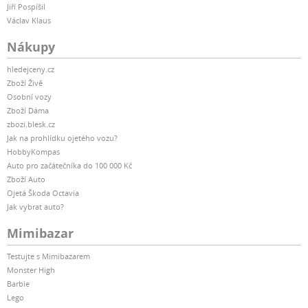
Jiří Pospíšil
Václav Klaus
Nákupy
hledejceny.cz
Zboží Živě
Osobní vozy
Zboží Dáma
zbozi.blesk.cz
Jak na prohlídku ojetého vozu?
HobbyKompas
Auto pro začátečníka do 100 000 Kč
Zboží Auto
Ojetá Škoda Octavia
Jak vybrat auto?
Mimibazar
Testujte s Mimibazarem
Monster High
Barbie
Lego