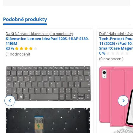
Podobné produkty
Další Náhradní klávesnice pro notebooky
Další Náhradní kláv
Klávesnice Lenovo IdeaPad 120S-11IAP S130-
Tech-Protect Pouz
11IGM
11 (2025) / iPad 10
SmartCase Mage
80 %
0 %
(1 hodnocení)
(0 hodnocení)
Previous
Next