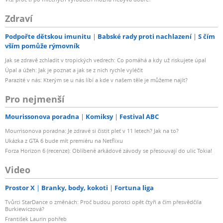
Zdraví
Podpořte dětskou imunitu
Babské rady proti nachlazení
S čím
vším pomůže rýmovník
Jak se zdravě zchladit v tropických vedrech: Co pomáhá a kdy už riskujete úpal
Úpal a úžeh: Jak je poznat a jak se z nich rychle vyléčit
Parazité v nás: Kterým se u nás líbí a kde v našem těle je můžeme najít?
Pro nejmenší
Mourissonova poradna
Komiksy
Festival ABC
Mourrisonova poradna: Je zdravé si čistit pleť v 11 letech? Jak na to?
Ukázka z GTA 6 bude mít premiéru na Netflixu
Forza Horizon 6 (recenze): Oblíbené arkádové závody se přesouvají do ulic Tokia!
Video
Prostor X
Branky, body, kokoti
Fortuna liga
Tvůrci StarDance o změnách: Proč budou porotci opět čtyři a čím přesvědčila
Burkiewiczová?
František Laurin pohřeb