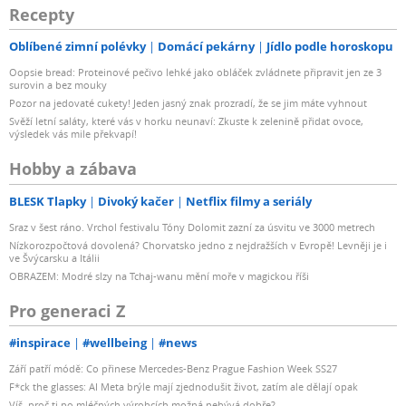
Recepty
Oblíbené zimní polévky
Domácí pekárny
Jídlo podle horoskopu
Oopsie bread: Proteinové pečivo lehké jako obláček zvládnete připravit jen ze 3
surovin a bez mouky
Pozor na jedovaté cukety! Jeden jasný znak prozradí, že se jim máte vyhnout
Svěží letní saláty, které vás v horku neunaví: Zkuste k zelenině přidat ovoce,
výsledek vás mile překvapí!
Hobby a zábava
BLESK Tlapky
Divoký kačer
Netflix filmy a seriály
Sraz v šest ráno. Vrchol festivalu Tóny Dolomit zazní za úsvitu ve 3000 metrech
Nízkorozpočtová dovolená? Chorvatsko jedno z nejdražších v Evropě! Levněji je i
ve Švýcarsku a Itálii
OBRAZEM: Modré slzy na Tchaj-wanu mění moře v magickou říši
Pro generaci Z
#inspirace
#wellbeing
#news
Září patří módě: Co přinese Mercedes-Benz Prague Fashion Week SS27
F*ck the glasses: AI Meta brýle mají zjednodušit život, zatím ale dělají opak
Víš, proč ti po mléčných výrobcích možná nebývá dobře?