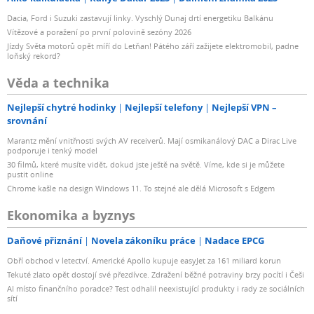
Dacia, Ford i Suzuki zastavují linky. Vyschlý Dunaj drtí energetiku Balkánu
Vítězové a poražení po první polovině sezóny 2026
Jízdy Světa motorů opět míří do Letňan! Pátého září zažijete elektromobil, padne
loňský rekord?
Věda a technika
Nejlepší chytré hodinky
Nejlepší telefony
Nejlepší VPN –
srovnání
Marantz mění vnitřnosti svých AV receiverů. Mají osmikanálový DAC a Dirac Live
podporuje i tenký model
30 filmů, které musíte vidět, dokud jste ještě na světě. Víme, kde si je můžete
pustit online
Chrome kašle na design Windows 11. To stejné ale dělá Microsoft s Edgem
Ekonomika a byznys
Daňové přiznání
Novela zákoníku práce
Nadace EPCG
Obří obchod v letectví. Americké Apollo kupuje easyJet za 161 miliard korun
Tekuté zlato opět dostojí své přezdívce. Zdražení běžné potraviny brzy pocítí i Češi
AI místo finančního poradce? Test odhalil neexistující produkty i rady ze sociálních
sítí