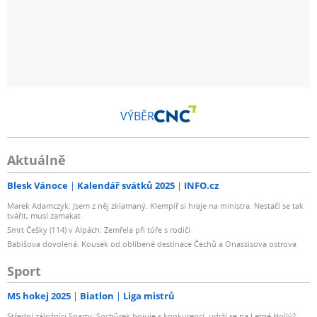
VÝBĚR
Aktuálně
Blesk Vánoce
Kalendář svátků 2025
INFO.cz
Marek Adamczyk: Jsem z něj zklamaný. Klempíř si hraje na ministra. Nestačí se tak
tvářit, musí zamakat
Smrt Češky (†14) v Alpách: Zemřela při túře s rodiči
Babišova dovolená: Kousek od oblíbené destinace Čechů a Onassisova ostrova
Sport
MS hokej 2025
Biatlon
Liga mistrů
Střední záložníci Sparty: Sochůrek bojuje s konkurencí, udrží se na Letné Hollý?