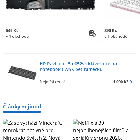
549 Kč
890 Kč
v 1 obchodě
v 1 obchodě
HP Pavilion 15-e052sk klávesnice na
notebook CZ/SK bez rámečku
Nejnižší cena!
1 090 Kč
Články odjinud