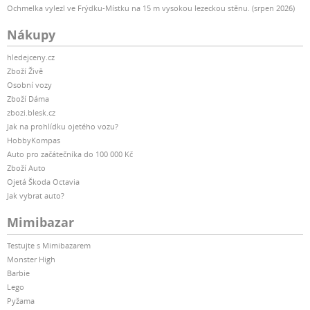
Ochmelka vylezl ve Frýdku-Místku na 15 m vysokou lezeckou stěnu. (srpen 2026)
Nákupy
hledejceny.cz
Zboží Živě
Osobní vozy
Zboží Dáma
zbozi.blesk.cz
Jak na prohlídku ojetého vozu?
HobbyKompas
Auto pro začátečníka do 100 000 Kč
Zboží Auto
Ojetá Škoda Octavia
Jak vybrat auto?
Mimibazar
Testujte s Mimibazarem
Monster High
Barbie
Lego
Pyžama