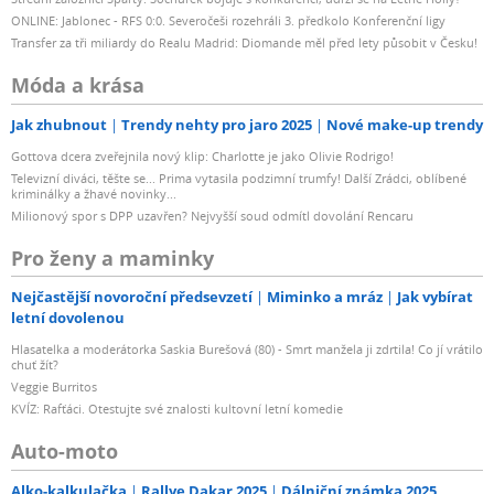
ONLINE: Jablonec - RFS 0:0. Severočeši rozehráli 3. předkolo Konferenční ligy
Transfer za tři miliardy do Realu Madrid: Diomande měl před lety působit v Česku!
Móda a krása
Jak zhubnout
Trendy nehty pro jaro 2025
Nové make-up trendy
Gottova dcera zveřejnila nový klip: Charlotte je jako Olivie Rodrigo!
Televizní diváci, těšte se... Prima vytasila podzimní trumfy! Další Zrádci, oblíbené
kriminálky a žhavé novinky...
Milionový spor s DPP uzavřen? Nejvyšší soud odmítl dovolání Rencaru
Pro ženy a maminky
Nejčastější novoroční předsevzetí
Miminko a mráz
Jak vybírat
letní dovolenou
Hlasatelka a moderátorka Saskia Burešová (80) - Smrt manžela ji zdrtila! Co jí vrátilo
chuť žít?
Veggie Burritos
KVÍZ: Rafťáci. Otestujte své znalosti kultovní letní komedie
Auto-moto
Alko-kalkulačka
Rallye Dakar 2025
Dálniční známka 2025