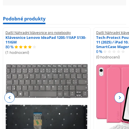
Podobné produkty
Další Náhradní klávesnice pro notebooky
Další Náhradní kláv
Klávesnice Lenovo IdeaPad 120S-11IAP S130-
Tech-Protect Pouz
11IGM
11 (2025) / iPad 10
SmartCase Mage
80 %
0 %
(1 hodnocení)
(0 hodnocení)
Previous
Next