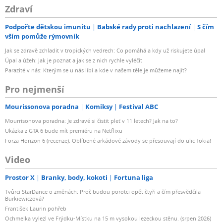
Zdraví
Podpořte dětskou imunitu
Babské rady proti nachlazení
S čím
vším pomůže rýmovník
Jak se zdravě zchladit v tropických vedrech: Co pomáhá a kdy už riskujete úpal
Úpal a úžeh: Jak je poznat a jak se z nich rychle vyléčit
Parazité v nás: Kterým se u nás líbí a kde v našem těle je můžeme najít?
Pro nejmenší
Mourissonova poradna
Komiksy
Festival ABC
Mourrisonova poradna: Je zdravé si čistit pleť v 11 letech? Jak na to?
Ukázka z GTA 6 bude mít premiéru na Netflixu
Forza Horizon 6 (recenze): Oblíbené arkádové závody se přesouvají do ulic Tokia!
Video
Prostor X
Branky, body, kokoti
Fortuna liga
Tvůrci StarDance o změnách: Proč budou porotci opět čtyři a čím přesvědčila
Burkiewiczová?
František Laurin pohřeb
Ochmelka vylezl ve Frýdku-Místku na 15 m vysokou lezeckou stěnu. (srpen 2026)