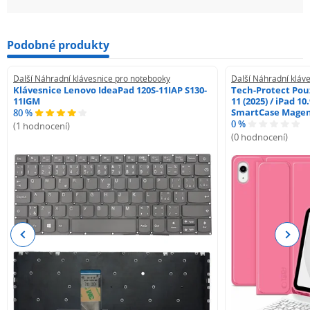
Podobné produkty
Další Náhradní klávesnice pro notebooky
Další Náhradní kláv
Klávesnice Lenovo IdeaPad 120S-11IAP S130-
Tech-Protect Pouz
11IGM
11 (2025) / iPad 10
SmartCase Mage
80 %
0 %
(1 hodnocení)
(0 hodnocení)
Previous
Next