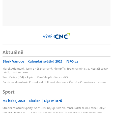
VÝBĚR
Aktuálně
Blesk Vánoce
Kalendář svátků 2025
INFO.cz
Marek Adamczyk: Jsem z něj zklamaný. Klempíř si hraje na ministra. Nestačí se tak
tvářit, musí zamakat
Smrt Češky (†14) v Alpách: Zemřela při túře s rodiči
Babišova dovolená: Kousek od oblíbené destinace Čechů a Onassisova ostrova
Sport
MS hokej 2025
Biatlon
Liga mistrů
Střední záložníci Sparty: Sochůrek bojuje s konkurencí, udrží se na Letné Hollý?
ONLINE: Jablonec - RFS 0:0. Severočeši rozehráli 3. předkolo Konferenční ligy