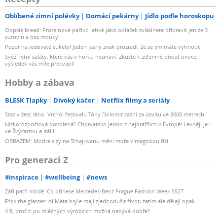
Oblíbené zimní polévky
Domácí pekárny
Jídlo podle horoskopu
Oopsie bread: Proteinové pečivo lehké jako obláček zvládnete připravit jen ze 3
surovin a bez mouky
Pozor na jedovaté cukety! Jeden jasný znak prozradí, že se jim máte vyhnout
Svěží letní saláty, které vás v horku neunaví: Zkuste k zelenině přidat ovoce,
výsledek vás mile překvapí!
Hobby a zábava
BLESK Tlapky
Divoký kačer
Netflix filmy a seriály
Sraz v šest ráno. Vrchol festivalu Tóny Dolomit zazní za úsvitu ve 3000 metrech
Nízkorozpočtová dovolená? Chorvatsko jedno z nejdražších v Evropě! Levněji je i
ve Švýcarsku a Itálii
OBRAZEM: Modré slzy na Tchaj-wanu mění moře v magickou říši
Pro generaci Z
#inspirace
#wellbeing
#news
Září patří módě: Co přinese Mercedes-Benz Prague Fashion Week SS27
F*ck the glasses: AI Meta brýle mají zjednodušit život, zatím ale dělají opak
Víš, proč ti po mléčných výrobcích možná nebývá dobře?