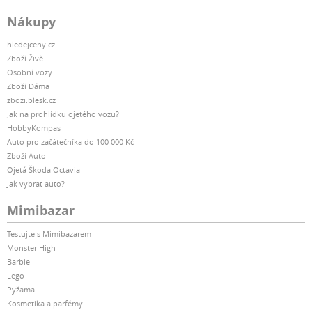
Nákupy
hledejceny.cz
Zboží Živě
Osobní vozy
Zboží Dáma
zbozi.blesk.cz
Jak na prohlídku ojetého vozu?
HobbyKompas
Auto pro začátečníka do 100 000 Kč
Zboží Auto
Ojetá Škoda Octavia
Jak vybrat auto?
Mimibazar
Testujte s Mimibazarem
Monster High
Barbie
Lego
Pyžama
Kosmetika a parfémy