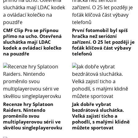
CMF Clip Pro se připnou
První fotomobil byl spíš
přímo na ucho. Otevřená
hračka než seriózní
sluchátka mají LDAC
zařízení. O 25 let později je
kodek a ovládací kolečko
foťák klíčová část výbavy
na pouzdře
telefonů
Recenze hry Splatoon
Jak dobře vybrat
Raiders. Nintendo
bezdrátová sluchátka.
proměnilo svou
Velká zajistí ticho a
multiplayerovou sérii ve
pohodlí, s malými klidně
skvělou singleplayerovku
můžete sportovat