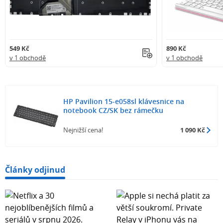
549 Kč
890 Kč
v 1 obchodě
v 1 obchodě
HP Pavilion 15-e058sl klávesnice na
notebook CZ/SK bez rámečku
Nejnižší cena!
1 090 Kč
Články odjinud