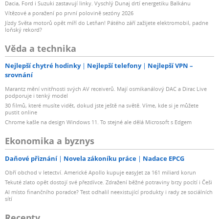
Dacia, Ford i Suzuki zastavují linky. Vyschlý Dunaj drtí energetiku Balkánu
Vítězové a poražení po první polovině sezóny 2026
Jízdy Světa motorů opět míří do Letňan! Pátého září zažijete elektromobil, padne
loňský rekord?
Věda a technika
Nejlepší chytré hodinky
Nejlepší telefony
Nejlepší VPN –
srovnání
Marantz mění vnitřnosti svých AV receiverů. Mají osmikanálový DAC a Dirac Live
podporuje i tenký model
30 filmů, které musíte vidět, dokud jste ještě na světě. Víme, kde si je můžete
pustit online
Chrome kašle na design Windows 11. To stejné ale dělá Microsoft s Edgem
Ekonomika a byznys
Daňové přiznání
Novela zákoníku práce
Nadace EPCG
Obří obchod v letectví. Americké Apollo kupuje easyJet za 161 miliard korun
Tekuté zlato opět dostojí své přezdívce. Zdražení běžné potraviny brzy pocítí i Češi
AI místo finančního poradce? Test odhalil neexistující produkty i rady ze sociálních
sítí
Recepty