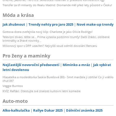
Transfer za tři miliardy do Realu Madrid: Diomande měl před lety působit v Česku!
Móda a krása
Jak zhubnout
Trendy nehty pro jaro 2025
Nové make-up trendy
Gottova dcera zveřejnila nový klip: Charlotte je jako Olivie Rodrigo!
Televizní diváci, těšte se... Prima vytasila podzimní trumfy! Další Zrádci, oblíbené
kriminálky a žhavé novinky...
Milionový spor s DPP uzavřen? Nejvyšší soud odmítl dovolání Rencaru
Pro ženy a maminky
Nejčastější novoroční předsevzetí
Miminko a mráz
Jak vybírat
letní dovolenou
Hlasatelka a moderátorka Saskia Burešová (80) - Smrt manžela ji zdrtila! Co jí vrátilo
chuť žít?
Veggie Burritos
KVÍZ: Rafťáci. Otestujte své znalosti kultovní letní komedie
Auto-moto
Alko-kalkulačka
Rallye Dakar 2025
Dálniční známka 2025