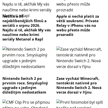
Netflix a 30
Apple si nechá platit za
nejoblíbenějších filmů a
větší soukromí. Private
seriálů v srpnu 2026.
Relay v iPhonu vás na
Najdu si tě, akčňák My vás
webu přesto může
naučíme nebo krimi
prozradit
seriály Metanol a Rapl
Nintendo Switch 2 po
Zase vychází Minecraft,
prvním roce. Smysluplný
tentokrát nativně pro
upgrade s jediným
Nintendo Switch 2. Nová
důležitým nedostatkem
verze dorazí v říjnu