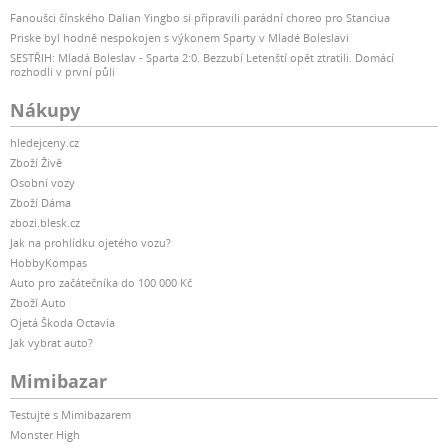
Fanoušci čínského Dalian Yingbo si připravili parádní choreo pro Stanciua
Priske byl hodně nespokojen s výkonem Sparty v Mladé Boleslavi
SESTŘIH: Mladá Boleslav - Sparta 2:0. Bezzubí Letenští opět ztratili. Domácí
rozhodli v první půli
Nákupy
hledejceny.cz
Zboží Živě
Osobní vozy
Zboží Dáma
zbozi.blesk.cz
Jak na prohlídku ojetého vozu?
HobbyKompas
Auto pro začátečníka do 100 000 Kč
Zboží Auto
Ojetá Škoda Octavia
Jak vybrat auto?
Mimibazar
Testujte s Mimibazarem
Monster High