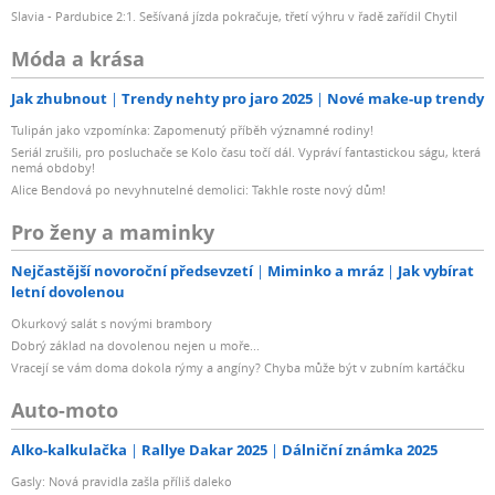
Slavia - Pardubice 2:1. Sešívaná jízda pokračuje, třetí výhru v řadě zařídil Chytil
Móda a krása
Jak zhubnout
Trendy nehty pro jaro 2025
Nové make-up trendy
Tulipán jako vzpomínka: Zapomenutý příběh významné rodiny!
Seriál zrušili, pro posluchače se Kolo času točí dál. Vypráví fantastickou ságu, která
nemá obdoby!
Alice Bendová po nevyhnutelné demolici: Takhle roste nový dům!
Pro ženy a maminky
Nejčastější novoroční předsevzetí
Miminko a mráz
Jak vybírat
letní dovolenou
Okurkový salát s novými brambory
Dobrý základ na dovolenou nejen u moře...
Vracejí se vám doma dokola rýmy a angíny? Chyba může být v zubním kartáčku
Auto-moto
Alko-kalkulačka
Rallye Dakar 2025
Dálniční známka 2025
Gasly: Nová pravidla zašla příliš daleko