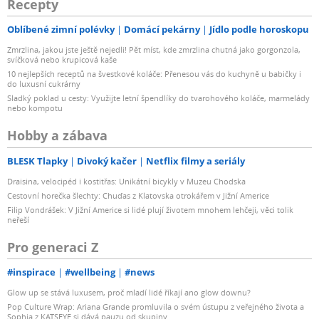
Recepty
Oblíbené zimní polévky
Domácí pekárny
Jídlo podle horoskopu
Zmrzlina, jakou jste ještě nejedli! Pět míst, kde zmrzlina chutná jako gorgonzola,
svíčková nebo krupicová kaše
10 nejlepších receptů na švestkové koláče: Přenesou vás do kuchyně u babičky i
do luxusní cukrárny
Sladký poklad u cesty: Využijte letní špendlíky do tvarohového koláče, marmelády
nebo kompotu
Hobby a zábava
BLESK Tlapky
Divoký kačer
Netflix filmy a seriály
Draisina, velocipéd i kostitřas: Unikátní bicykly v Muzeu Chodska
Cestovní horečka šlechty: Chuďas z Klatovska otrokářem v Jižní Americe
Filip Vondrášek: V Jižní Americe si lidé plují životem mnohem lehčeji, věci tolik
neřeší
Pro generaci Z
#inspirace
#wellbeing
#news
Glow up se stává luxusem, proč mladí lidé říkají ano glow downu?
Pop Culture Wrap: Ariana Grande promluvila o svém ústupu z veřejného života a
Sophia z KATSEYE si dává pauzu od skupiny