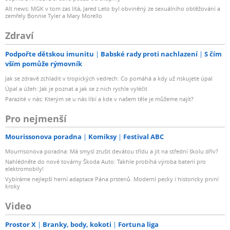
Alt news: MGK v tom zas lítá, Jared Leto byl obviněný ze sexuálního obtěžování a
zemřely Bonnie Tyler a Mary Morello
Zdraví
Podpořte dětskou imunitu
Babské rady proti nachlazení
S čím
vším pomůže rýmovník
Jak se zdravě zchladit v tropických vedrech: Co pomáhá a kdy už riskujete úpal
Úpal a úžeh: Jak je poznat a jak se z nich rychle vyléčit
Parazité v nás: Kterým se u nás líbí a kde v našem těle je můžeme najít?
Pro nejmenší
Mourissonova poradna
Komiksy
Festival ABC
Mourrisonova poradna: Má smysl zrušit devátou třídu a jít na střední školu dřív?
Nahlédněte do nové továrny Škoda Auto: Takhle probíhá výroba baterií pro
elektromobily!
Vybíráme nejlepší herní adaptace Pána prstenů. Moderní pecky i historicky první
kroky
Video
Prostor X
Branky, body, kokoti
Fortuna liga