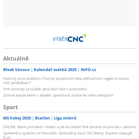
VÝBĚR
Aktuálně
Blesk Vánoce
Kalendář svátků 2025
INFO.cz
Pastviny proti požárům. Proč by společnost měla přehodnotit negativní postoj
vůči zemědělství?
Smrt policisty ve službě: Jána zabil řidič v protisměru
Zlobivé batole řádilo v letadle: Společnost zrušila let všem cestujícím!
Sport
MS hokej 2025
Biatlon
Liga mistrů
ONLINE: Baník prohrává v Hradci a jde do deseti! Dvě červené za poločas v Jablonci
Sparťané si vyslechli od fanoušků. Zasloužený kouř, líčil Zelený. Experta nezaujal
Kuol