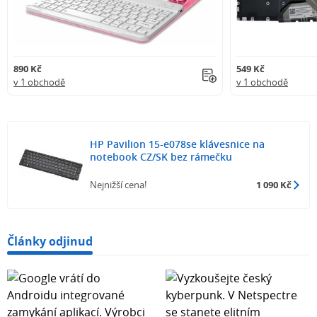
890 Kč
549 Kč
v 1 obchodě
v 1 obchodě
HP Pavilion 15-e078se klávesnice na
notebook CZ/SK bez rámečku
Nejnižší cena!
1 090 Kč
Články odjinud