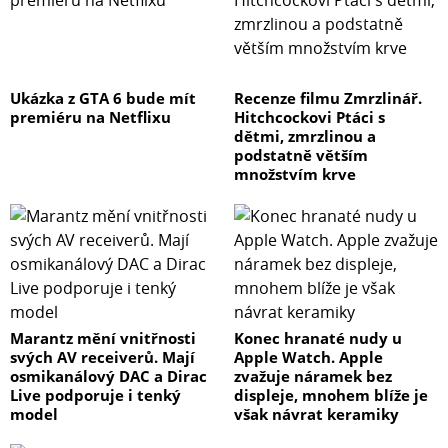
Ukázka z GTA 6 bude mít
Recenze filmu Zmrzlinář.
premiéru na Netflixu
Hitchcockovi Ptáci s
dětmi, zmrzlinou a
podstatně větším
množstvím krve
Marantz mění vnitřnosti
Konec hranaté nudy u
svých AV receiverů. Mají
Apple Watch. Apple
osmikanálový DAC a Dirac
zvažuje náramek bez
Live podporuje i tenký
displeje, mnohem blíže je
model
však návrat keramiky