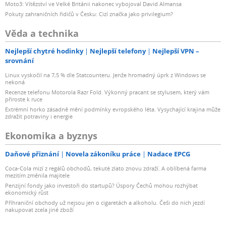
Moto3: Vítězství ve Velké Británii nakonec vybojoval David Almansa
Pokuty zahraničních řidičů v Česku: Cizí značka jako privilegium?
Věda a technika
Nejlepší chytré hodinky
Nejlepší telefony
Nejlepší VPN –
srovnání
Linux vyskočil na 7,5 % dle Statcounteru. Jenže hromadný úprk z Windows se
nekoná
Recenze telefonu Motorola Razr Fold. Výkonný pracant se stylusem, který vám
přiroste k ruce
Extrémní horko zásadně mění podmínky evropského léta. Vysychající krajina může
zdražit potraviny i energie
Ekonomika a byznys
Daňové přiznání
Novela zákoníku práce
Nadace EPCG
Coca-Cola mizí z regálů obchodů, tekuté zlato znovu zdraží. A oblíbená farma
mezitím změnila majitele
Penzijní fondy jako investoři do startupů? Úspory Čechů mohou rozhýbat
ekonomický růst
Příhraniční obchody už nejsou jen o cigaretách a alkoholu. Češi do nich jezdí
nakupovat zcela jiné zboží