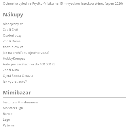
Ochmelka vylezl ve Frýdku-Místku na 15 m vysokou lezeckou stěnu. (srpen 2026)
Nákupy
hledejceny.cz
Zboží Živě
Osobní vozy
Zboží Dáma
zbozi.blesk.cz
Jak na prohlídku ojetého vozu?
HobbyKompas
Auto pro začátečníka do 100 000 Kč
Zboží Auto
Ojetá Škoda Octavia
Jak vybrat auto?
Mimibazar
Testujte s Mimibazarem
Monster High
Barbie
Lego
Pyžama