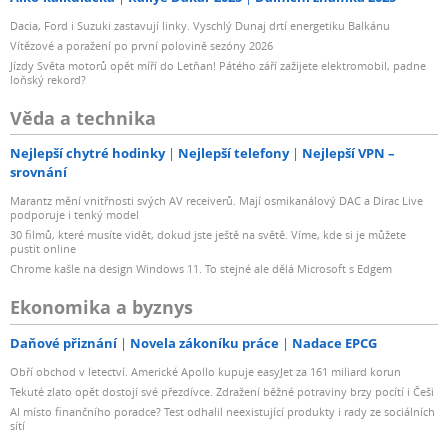
Dacia, Ford i Suzuki zastavují linky. Vyschlý Dunaj drtí energetiku Balkánu
Vítězové a poražení po první polovině sezóny 2026
Jízdy Světa motorů opět míří do Letňan! Pátého září zažijete elektromobil, padne
loňský rekord?
Věda a technika
Nejlepší chytré hodinky
Nejlepší telefony
Nejlepší VPN –
srovnání
Marantz mění vnitřnosti svých AV receiverů. Mají osmikanálový DAC a Dirac Live
podporuje i tenký model
30 filmů, které musíte vidět, dokud jste ještě na světě. Víme, kde si je můžete
pustit online
Chrome kašle na design Windows 11. To stejné ale dělá Microsoft s Edgem
Ekonomika a byznys
Daňové přiznání
Novela zákoníku práce
Nadace EPCG
Obří obchod v letectví. Americké Apollo kupuje easyJet za 161 miliard korun
Tekuté zlato opět dostojí své přezdívce. Zdražení běžné potraviny brzy pocítí i Češi
AI místo finančního poradce? Test odhalil neexistující produkty i rady ze sociálních
sítí