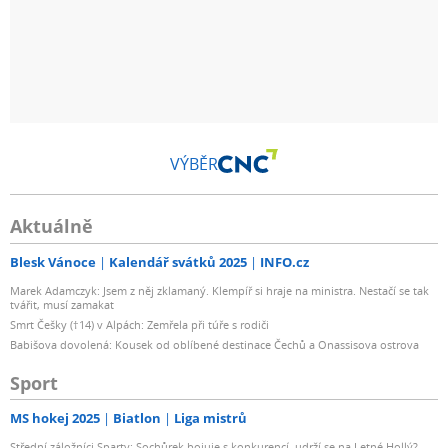
VÝBĚR
Aktuálně
Blesk Vánoce
Kalendář svátků 2025
INFO.cz
Marek Adamczyk: Jsem z něj zklamaný. Klempíř si hraje na ministra. Nestačí se tak
tvářit, musí zamakat
Smrt Češky (†14) v Alpách: Zemřela při túře s rodiči
Babišova dovolená: Kousek od oblíbené destinace Čechů a Onassisova ostrova
Sport
MS hokej 2025
Biatlon
Liga mistrů
Střední záložníci Sparty: Sochůrek bojuje s konkurencí, udrží se na Letné Hollý?