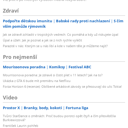
Zdraví
Podpořte dětskou imunitu
Babské rady proti nachlazení
S čím
vším pomůže rýmovník
Jak se zdravě zchladit v tropických vedrech: Co pomáhá a kdy už riskujete úpal
Úpal a úžeh: Jak je poznat a jak se z nich rychle vyléčit
Parazité v nás: Kterým se u nás líbí a kde v našem těle je můžeme najít?
Pro nejmenší
Mourissonova poradna
Komiksy
Festival ABC
Mourrisonova poradna: Je zdravé si čistit pleť v 11 letech? Jak na to?
Ukázka z GTA 6 bude mít premiéru na Netflixu
Forza Horizon 6 (recenze): Oblíbené arkádové závody se přesouvají do ulic Tokia!
Video
Prostor X
Branky, body, kokoti
Fortuna liga
Tvůrci StarDance o změnách: Proč budou porotci opět čtyři a čím přesvědčila
Burkiewiczová?
František Laurin pohřeb