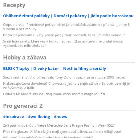
Recepty
Oblíbené zimní polévky
Domácí pekárny
Jídlo podle horoskopu
Oopsie bread: Proteinové pečivo lehké jako obláček zvládnete připravit jen ze 3
surovin a bez mouky
Pozor na jedovaté cukety! Jeden jasný znak prozradí, že se jim máte vyhnout
Svěží letní saláty, které vás v horku neunaví: Zkuste k zelenině přidat ovoce,
výsledek vás mile překvapí!
Hobby a zábava
BLESK Tlapky
Divoký kačer
Netflix filmy a seriály
Sraz v šest ráno. Vrchol festivalu Tóny Dolomit zazní za úsvitu ve 3000 metrech
Nízkorozpočtová dovolená? Chorvatsko jedno z nejdražších v Evropě! Levněji je i
ve Švýcarsku a Itálii
OBRAZEM: Modré slzy na Tchaj-wanu mění moře v magickou říši
Pro generaci Z
#inspirace
#wellbeing
#news
Září patří módě: Co přinese Mercedes-Benz Prague Fashion Week SS27
F*ck the glasses: AI Meta brýle mají zjednodušit život, zatím ale dělají opak
Víš, proč ti po mléčných výrobcích možná nebývá dobře?