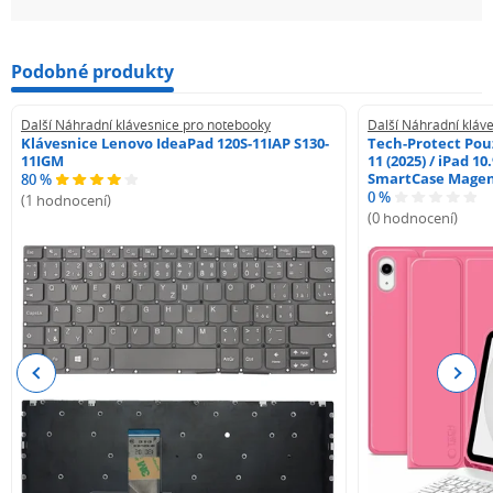
Podobné produkty
Další Náhradní klávesnice pro notebooky
Další Náhradní kláv
Klávesnice Lenovo IdeaPad 120S-11IAP S130-
Tech-Protect Pouz
11IGM
11 (2025) / iPad 10
SmartCase Mage
80 %
0 %
(1 hodnocení)
(0 hodnocení)
Previous
Next