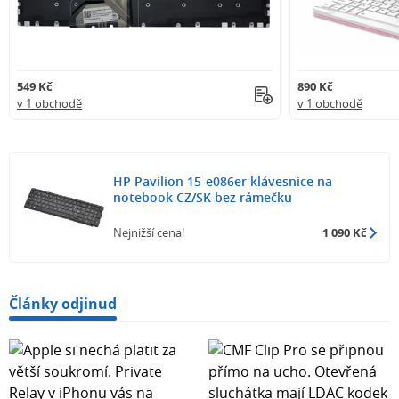
549 Kč
890 Kč
v 1 obchodě
v 1 obchodě
HP Pavilion 15-e086er klávesnice na
notebook CZ/SK bez rámečku
Nejnižší cena!
1 090 Kč
Články odjinud