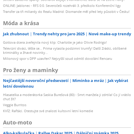
ONLINE: Jablonec - RFS 0:0. Severočeši rozehráli 3. předkolo Konferenční ligy
Transfer za tři miliardy do Realu Madrid: Diomande měl před lety působit v Česku!
Móda a krása
Jak zhubnout
Trendy nehty pro jaro 2025
Nové make-up trendy
Gottova dcera zveřejnila nový klip: Charlotte je jako Olivie Rodrigo!
Televizní diváci, těšte se... Prima vytasila podzimní trumfy! Další Zrádci, oblíbené
kriminálky a žhavé novinky...
Milionový spor s DPP uzavřen? Nejvyšší soud odmítl dovolání Rencaru
Pro ženy a maminky
Nejčastější novoroční předsevzetí
Miminko a mráz
Jak vybírat
letní dovolenou
Hlasatelka a moderátorka Saskia Burešová (80) - Smrt manžela ji zdrtila! Co jí vrátilo
chuť žít?
Veggie Burritos
KVÍZ: Rafťáci. Otestujte své znalosti kultovní letní komedie
Auto-moto
Alko-kalkulačka
Rallye Dakar 2025
Dálniční známka 2025