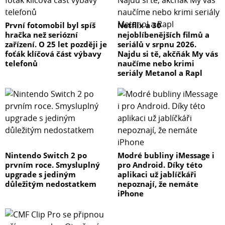
První fotomobil byl spíš
Netflix a 30
hračka než seriózní
nejoblíbenějších filmů a
zařízení. O 25 let později je
seriálů v srpnu 2026.
foťák klíčová část výbavy
Najdu si tě, akčňák My vás
telefonů
naučíme nebo krimi
seriály Metanol a Rapl
Nintendo Switch 2 po
Modré bubliny iMessage i
prvním roce. Smysluplný
pro Android. Díky této
upgrade s jediným
aplikaci už jablíčkáři
důležitým nedostatkem
nepoznají, že nemáte
iPhone