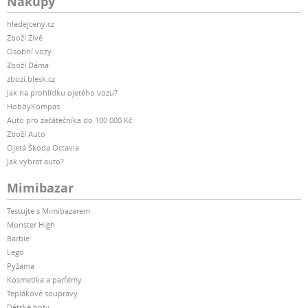
Nákupy
hledejceny.cz
Zboží Živě
Osobní vozy
Zboží Dáma
zbozi.blesk.cz
Jak na prohlídku ojetého vozu?
HobbyKompas
Auto pro začátečníka do 100 000 Kč
Zboží Auto
Ojetá Škoda Octavia
Jak vybrat auto?
Mimibazar
Testujte s Mimibazarem
Monster High
Barbie
Lego
Pyžama
Kosmetika a parfémy
Teplákové soupravy
Dětské boty