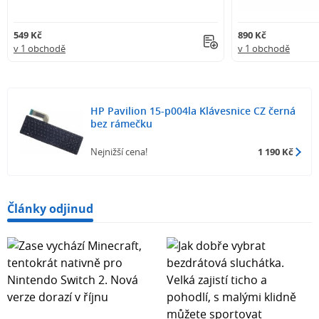
549 Kč
890 Kč
v 1 obchodě
v 1 obchodě
HP Pavilion 15-p004la Klávesnice CZ černá
bez rámečku
Nejnižší cena!
1 190 Kč
Články odjinud