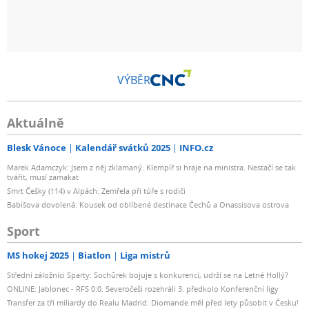
VÝBĚR
Aktuálně
Blesk Vánoce
Kalendář svátků 2025
INFO.cz
Marek Adamczyk: Jsem z něj zklamaný. Klempíř si hraje na ministra. Nestačí se tak
tvářit, musí zamakat
Smrt Češky (†14) v Alpách: Zemřela při túře s rodiči
Babišova dovolená: Kousek od oblíbené destinace Čechů a Onassisova ostrova
Sport
MS hokej 2025
Biatlon
Liga mistrů
Střední záložníci Sparty: Sochůrek bojuje s konkurencí, udrží se na Letné Hollý?
ONLINE: Jablonec - RFS 0:0. Severočeši rozehráli 3. předkolo Konferenční ligy
Transfer za tři miliardy do Realu Madrid: Diomande měl před lety působit v Česku!