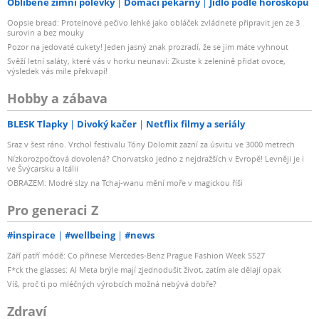
Oblíbené zimní polévky
Domácí pekárny
Jídlo podle horoskopu
Oopsie bread: Proteinové pečivo lehké jako obláček zvládnete připravit jen ze 3
surovin a bez mouky
Pozor na jedovaté cukety! Jeden jasný znak prozradí, že se jim máte vyhnout
Svěží letní saláty, které vás v horku neunaví: Zkuste k zelenině přidat ovoce,
výsledek vás mile překvapí!
Hobby a zábava
BLESK Tlapky
Divoký kačer
Netflix filmy a seriály
Sraz v šest ráno. Vrchol festivalu Tóny Dolomit zazní za úsvitu ve 3000 metrech
Nízkorozpočtová dovolená? Chorvatsko jedno z nejdražších v Evropě! Levněji je i
ve Švýcarsku a Itálii
OBRAZEM: Modré slzy na Tchaj-wanu mění moře v magickou říši
Pro generaci Z
#inspirace
#wellbeing
#news
Září patří módě: Co přinese Mercedes-Benz Prague Fashion Week SS27
F*ck the glasses: AI Meta brýle mají zjednodušit život, zatím ale dělají opak
Víš, proč ti po mléčných výrobcích možná nebývá dobře?
Zdraví