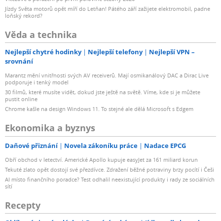
Jízdy Světa motorů opět míří do Letňan! Pátého září zažijete elektromobil, padne
loňský rekord?
Věda a technika
Nejlepší chytré hodinky
Nejlepší telefony
Nejlepší VPN –
srovnání
Marantz mění vnitřnosti svých AV receiverů. Mají osmikanálový DAC a Dirac Live
podporuje i tenký model
30 filmů, které musíte vidět, dokud jste ještě na světě. Víme, kde si je můžete
pustit online
Chrome kašle na design Windows 11. To stejné ale dělá Microsoft s Edgem
Ekonomika a byznys
Daňové přiznání
Novela zákoníku práce
Nadace EPCG
Obří obchod v letectví. Americké Apollo kupuje easyJet za 161 miliard korun
Tekuté zlato opět dostojí své přezdívce. Zdražení běžné potraviny brzy pocítí i Češi
AI místo finančního poradce? Test odhalil neexistující produkty i rady ze sociálních
sítí
Recepty