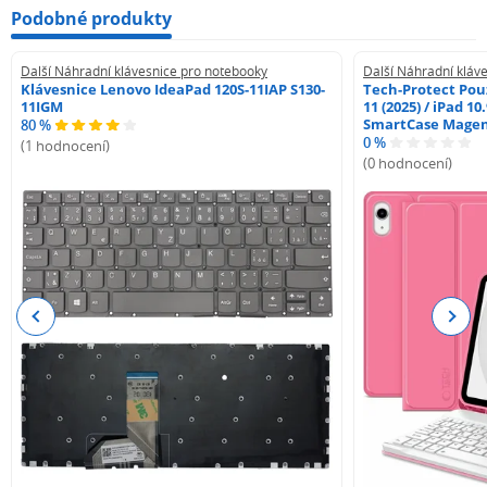
Podobné produkty
Další Náhradní klávesnice pro notebooky
Další Náhradní kláv
Klávesnice Lenovo IdeaPad 120S-11IAP S130-
Tech-Protect Pouz
11IGM
11 (2025) / iPad 10
SmartCase Mage
80 %
0 %
(1 hodnocení)
(0 hodnocení)
Previous
Next