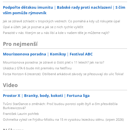
Podpořte dětskou imunitu
Babské rady proti nachlazení
S čím
vším pomůže rýmovník
Jak se zdravě zchladit v tropických vedrech: Co pomáhá a kdy už riskujete úpal
Úpal a úžeh: Jak je poznat a jak se z nich rychle vyléčit
Parazité v nás: Kterým se u nás líbí a kde v našem těle je můžeme najít?
Pro nejmenší
Mourissonova poradna
Komiksy
Festival ABC
Mourrisonova poradna: Je zdravé si čistit pleť v 11 letech? Jak na to?
Ukázka z GTA 6 bude mít premiéru na Netflixu
Forza Horizon 6 (recenze): Oblíbené arkádové závody se přesouvají do ulic Tokia!
Video
Prostor X
Branky, body, kokoti
Fortuna liga
Tvůrci StarDance o změnách: Proč budou porotci opět čtyři a čím přesvědčila
Burkiewiczová?
František Laurin pohřeb
Ochmelka vylezl ve Frýdku-Místku na 15 m vysokou lezeckou stěnu. (srpen 2026)