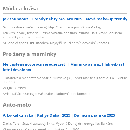
Móda a krása
Jak zhubnout
Trendy nehty pro jaro 2025
Nové make-up trendy
Gottova dcera zveřejnila nový klip: Charlotte je jako Olivie Rodrigo!
Televizní diváci, těšte se... Prima vytasila podzimní trumfy! Další Zrádci, oblíbené
kriminálky a žhavé novinky...
Milionový spor s DPP uzavřen? Nejvyšší soud odmítl dovolání Rencaru
Pro ženy a maminky
Nejčastější novoroční předsevzetí
Miminko a mráz
Jak vybírat
letní dovolenou
Hlasatelka a moderátorka Saskia Burešová (80) - Smrt manžela ji zdrtila! Co jí vrátilo
chuť žít?
Veggie Burritos
KVÍZ: Rafťáci. Otestujte své znalosti kultovní letní komedie
Auto-moto
Alko-kalkulačka
Rallye Dakar 2025
Dálniční známka 2025
Dacia, Ford i Suzuki zastavují linky. Vyschlý Dunaj drtí energetiku Balkánu
Vítězové a poražení po první polovině sezóny 2026