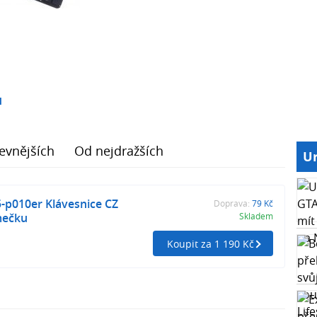
1
evnějších
Od nejdražších
Ur
5-p010er Klávesnice CZ
Doprava:
79 Kč
mečku
Skladem
Koupit za 1 190 Kč