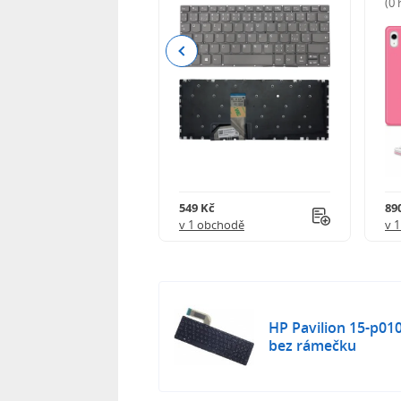
(0
Previous
Kč
549 Kč
89
obchodě
v 1 obchodě
v 
HP Pavilion 15-p01
bez rámečku