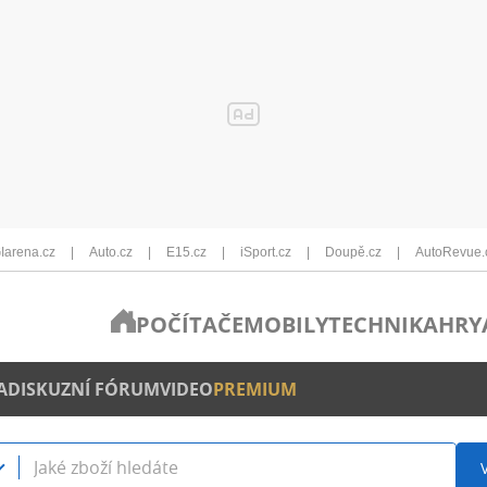
Iarena.cz
Auto.cz
E15.cz
iSport.cz
Doupě.cz
AutoRevue.
POČÍTAČE
MOBILY
TECHNIKA
HRY
A
DISKUZNÍ FÓRUM
VIDEO
PREMIUM