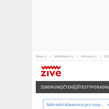
Blesk.cz
MobilMania.cz
AVmania.cz
DIG
MENU
NEJČTENĚJŠÍ
TESTY
PORADN
Náhradní klávesnice pro notebooky