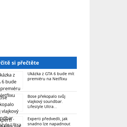
čitě si přečtěte
Ukázka z GTA 6 bude mít
premiéru na Netflixu
Bose překopalo svůj
vlajkový soundbar.
Lifestyle Ultra...
Experti předvedli, jak
snadno lze napadnout