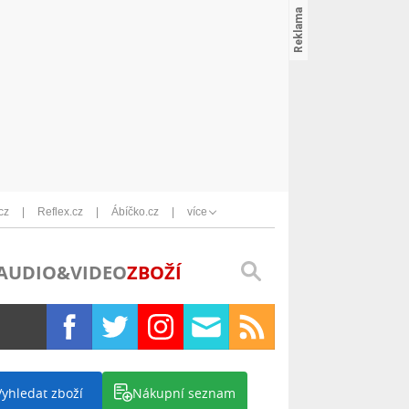
cz
Reflex.cz
Ábíčko.cz
více
AUDIO&VIDEO
ZBOŽÍ
Vyhledat zboží
Nákupní seznam