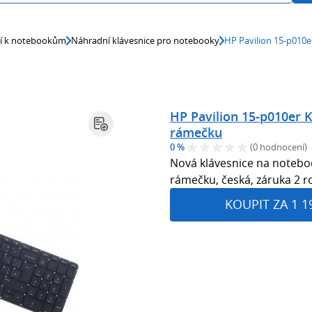
ví k notebookům
Náhradní klávesnice pro notebooky
HP Pavilion 15-p010e
HP Pavilion 15-p010er K
rámečku
0 %
(0 hodnocení)
Nová klávesnice na noteboo
rámečku, česká, záruka 2 r
KOUPIT ZA 1 1