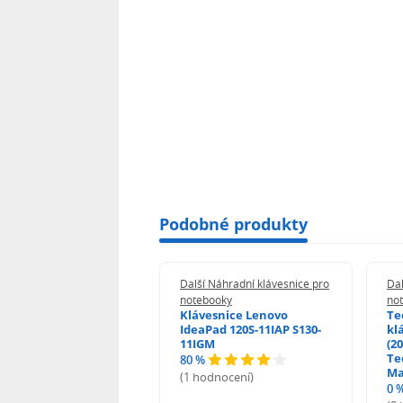
Podobné produkty
 Náhradní klávesnice pro
Další Náhradní klávesnice pro
Dal
booky
notebooky
no
esnice HP ProBook
Klávesnice Lenovo
Te
455 470 - G0 G1 G2
IdeaPad 120S-11IAP S130-
kl
11IGM
(20
Te
80 %
odnocení)
Ma
(1 hodnocení)
0 