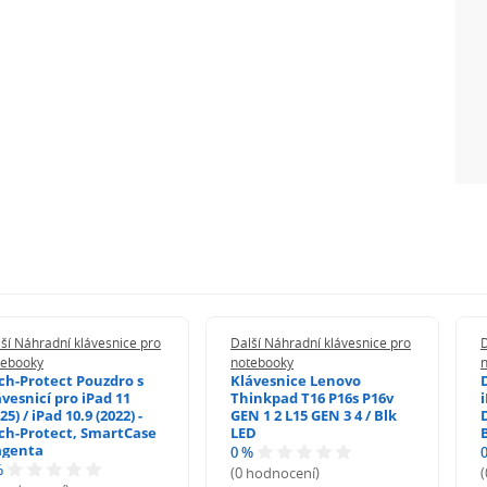
ší Náhradní klávesnice pro
Další Náhradní klávesnice pro
D
tebooky
notebooky
ch-Protect Pouzdro s
Klávesnice Lenovo
ávesnicí pro iPad 11
Thinkpad T16 P16s P16v
i
25) / iPad 10.9 (2022) -
GEN 1 2 L15 GEN 3 4 / Blk
ch-Protect, SmartCase
LED
genta
0 %
%
(0 hodnocení)