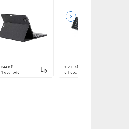
Next
1 244 Kč
1 290 Kč
v 1 obchodě
v 1 obchodě