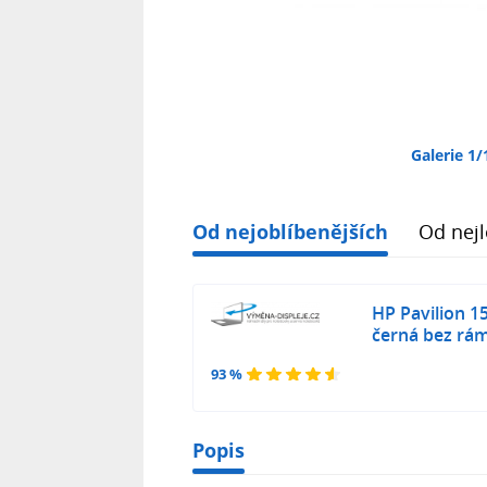
Galerie 1/
Od nejoblíbenějších
Od nejl
HP Pavilion 1
černá bez rá
93 %
Popis