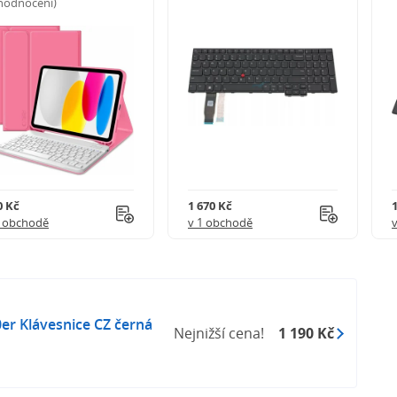
 hodnocení)
0 Kč
1 670 Kč
1 obchodě
v 1 obchodě
0er Klávesnice CZ černá
Nejnižší cena!
1 190 Kč