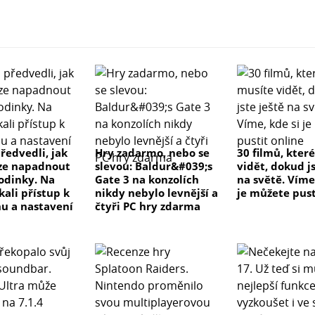
ředvedli, jak
Hry zadarmo, nebo se
30 filmů, kter
ze napadnout
slevou: Baldur&#039;s
vidět, dokud js
odinky. Na
Gate 3 na konzolích
na světě. Víme
kali přístup k
nikdy nebylo levnější a
je můžete pust
u a nastavení
čtyři PC hry zdarma