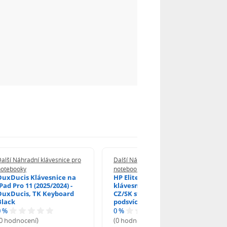
alší Náhradní klávesnice pro
Další Náhradní klávesnice pro
notebooky
notebooky
DuxDucis Klávesnice na
HP EliteBook 840 G6
Pad Pro 11 (2025/2024) -
klávesnice na notebook
DuxDucis, TK Keyboard
CZ/SK stříbrný rámeček,
Black
podsvícená, Trackpoint
0 %
0 %
(0 hodnocení)
(0 hodnocení)