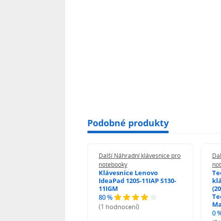
Podobné produkty
 Náhradní klávesnice pro
Další Náhradní klávesnice pro
Dal
booky
notebooky
no
esnice HP ProBook
Klávesnice Lenovo
Te
455 470 - G0 G1 G2
IdeaPad 120S-11IAP S130-
kl
11IGM
(20
Te
80 %
odnocení)
Ma
(1 hodnocení)
0 