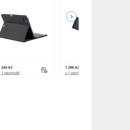
Next
1 244 Kč
1 290 Kč
v 1 obchodě
v 1 obchodě