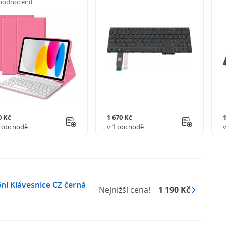
 hodnocení)
0 Kč
1 670 Kč
1 obchodě
v 1 obchodě
nl Klávesnice CZ černá
Nejnižší cena!
1 190 Kč