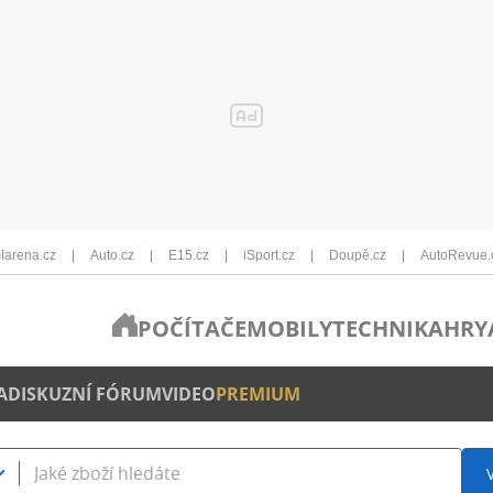
Iarena.cz
Auto.cz
E15.cz
iSport.cz
Doupě.cz
AutoRevue.
POČÍTAČE
MOBILY
TECHNIKA
HRY
A
DISKUZNÍ FÓRUM
VIDEO
PREMIUM