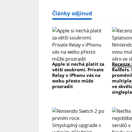
Články odjinud
Apple si nechá platit za
Recenze 
větší soukromí. Private
Raiders.
Relay v iPhonu vás na
proměnil
webu přesto může
multipla
prozradit
ve skvěl
singlepl