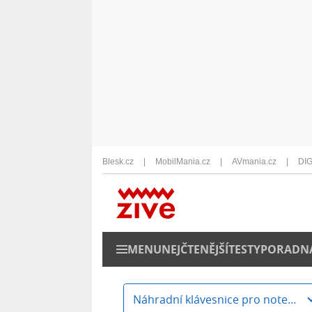
Blesk.cz
MobilMania.cz
AVmania.cz
DIG
MENU
NEJČTENĚJŠÍ
TESTY
PORADN
Náhradní klávesnice pro notebooky