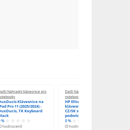
alší Náhradní klávesnice pro
Další Náhradní klávesnice pro
notebooky
notebooky
DuxDucis Klávesnice na
HP EliteBook 840 G6
Pad Pro 11 (2025/2024) -
klávesnice na notebook
DuxDucis, TK Keyboard
CZ/SK stříbrný rámeček,
Black
podsvícená, Trackpoint
0 %
0 %
(0 hodnocení)
(0 hodnocení)