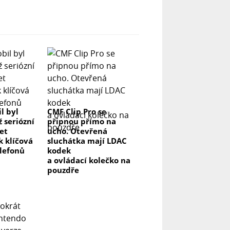
l byl
CMF Clip Pro se
ž seriózní
připnou přímo na
let
ucho. Otevřená
k klíčová
sluchátka mají LDAC
elefonů
kodek
a ovládací kolečko na
pouzdře