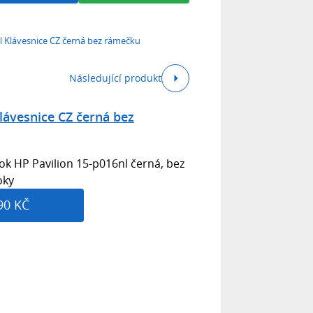
l Klávesnice CZ černá bez rámečku
Následující produkt
lávesnice CZ černá bez
k HP Pavilion 15-p016nl černá, bez
oky
90 KČ