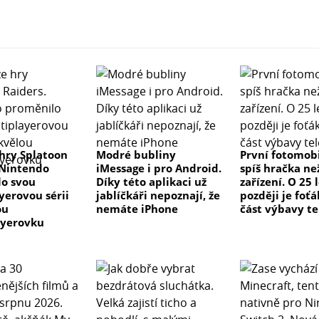
hry Splatoon
Modré bubliny
První fotomobi
 Nintendo
iMessage i pro Android.
spíš hračka ne
o svou
Díky této aplikaci už
zařízení. O 25 
yerovou sérii
jablíčkáři nepoznají, že
později je foťá
ou
nemáte iPhone
část výbavy t
ayerovku