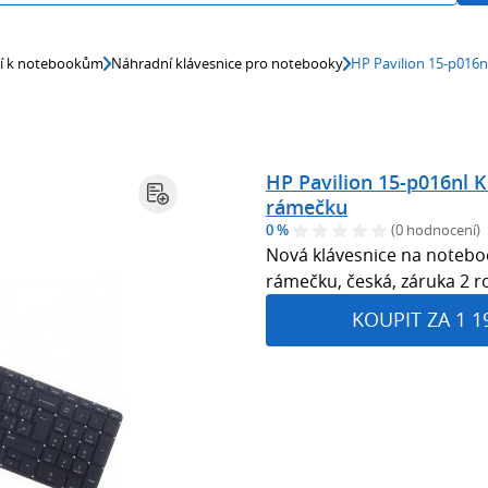
ví k notebookům
Náhradní klávesnice pro notebooky
HP Pavilion 15-p016n
HP Pavilion 15-p016nl K
rámečku
0 %
(0 hodnocení)
Nová klávesnice na noteboo
rámečku, česká, záruka 2 r
KOUPIT ZA 1 1