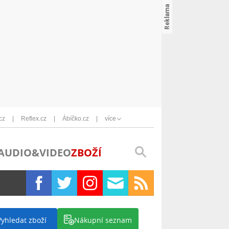
cz
Reflex.cz
Ábíčko.cz
více
AUDIO&VIDEO
ZBOŽÍ
Vyhledat zboží
Nákupní seznam