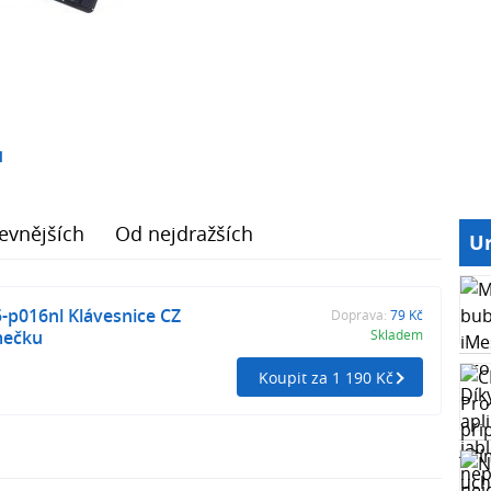
1
evnějších
Od nejdražších
Ur
5-p016nl Klávesnice CZ
Doprava:
79 Kč
mečku
Skladem
Koupit za 1 190 Kč