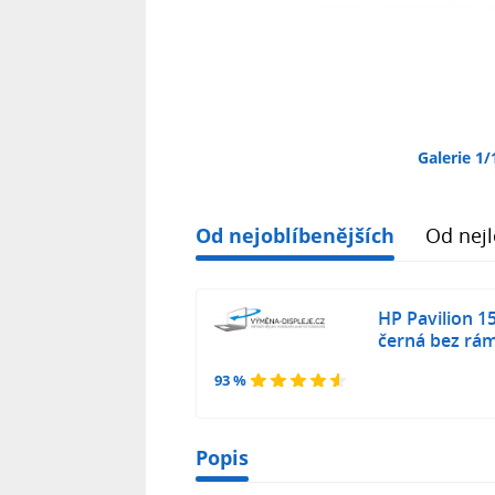
Galerie 1/
Od nejoblíbenějších
Od nejl
HP Pavilion 1
černá bez rá
93 %
Popis