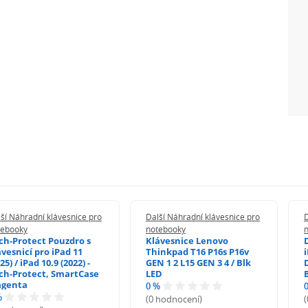
ší Náhradní klávesnice pro
Další Náhradní klávesnice pro
D
tebooky
notebooky
ch-Protect Pouzdro s
Klávesnice Lenovo
ávesnicí pro iPad 11
Thinkpad T16 P16s P16v
i
25) / iPad 10.9 (2022) -
GEN 1 2 L15 GEN 3 4 / Blk
ch-Protect, SmartCase
LED
genta
0 %
%
(0 hodnocení)