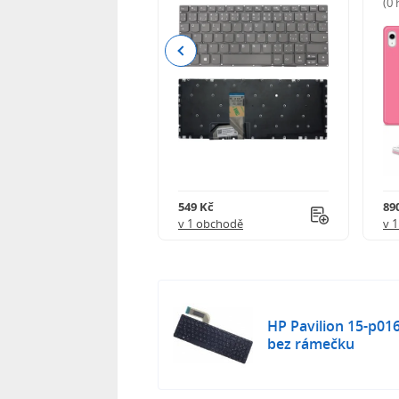
(0
Previous
Kč
549 Kč
89
obchodě
v 1 obchodě
v 
HP Pavilion 15-p016
bez rámečku