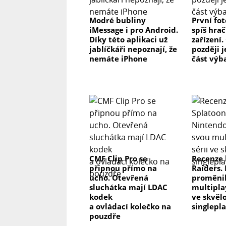
Modré bubliny
První fo
iMessage i pro Android.
spíš hrač
Díky této aplikaci už
zařízení.
jablíčkáři nepoznají, že
později j
nemáte iPhone
část výb
CMF Clip Pro se
Recenze 
připnou přímo na
Raiders.
ucho. Otevřená
proměnil
sluchátka mají LDAC
multipla
kodek
ve skvěl
a ovládací kolečko na
singlepl
pouzdře