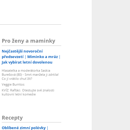
Pro ženy a maminky
Nejčastější novoroční
předsevzetí
Miminko a mráz
Jak vybírat letní dovolenou
Hlasatelka a moderátorka Saskia
Burešová (80) - Smrt manžela ji zdrtila!
Co jí vrátilo chuť žít?
Veggie Burritos
KVÍZ: Rafťáci. Otestujte své znalosti
kultovní letní komedie
Recepty
Oblíbené zimní polévky