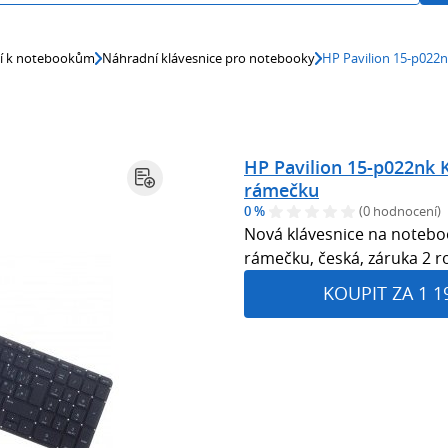
ví k notebookům
Náhradní klávesnice pro notebooky
HP Pavilion 15-p022n
HP Pavilion 15-p022nk 
rámečku
0 %
(0 hodnocení)
Nová klávesnice na notebo
rámečku, česká, záruka 2 r
KOUPIT ZA 1 1