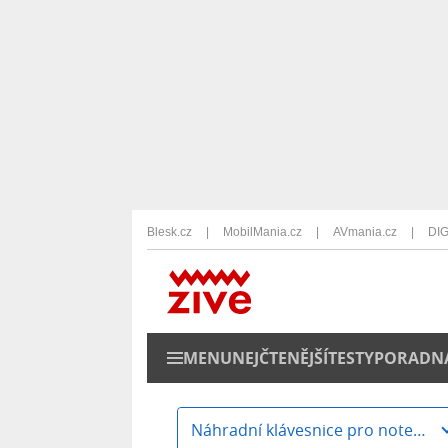
Blesk.cz
MobilMania.cz
AVmania.cz
DIG
MENU
NEJČTENĚJŠÍ
TESTY
PORADN
Náhradní klávesnice pro notebooky