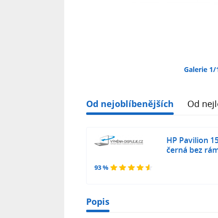
Galerie 1/
Od nejoblíbenějších
Od nejl
HP Pavilion 1
černá bez rá
93 %
Popis