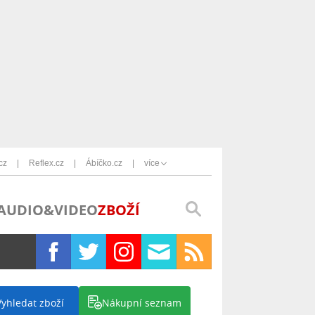
cz
Reflex.cz
Ábíčko.cz
více
AUDIO&VIDEO
ZBOŽÍ
Vyhledat zboží
Nákupní seznam