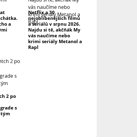
rat
Netflix a 30
uchátka.
nejoblíbenějších filmů
icho a
a seriálů v srpnu 2026.
lými
Najdu si tě, akčňák My
vás naučíme nebo
krimi seriály Metanol a
Rapl
ch 2 po
grade s
itým