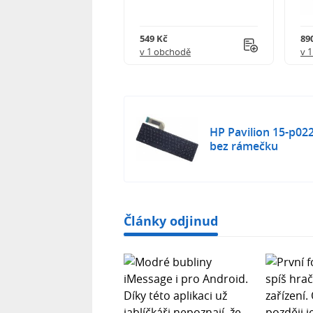
Kč
549 Kč
89
obchodě
v 1 obchodě
v 
HP Pavilion 15-p02
bez rámečku
Články odjinud