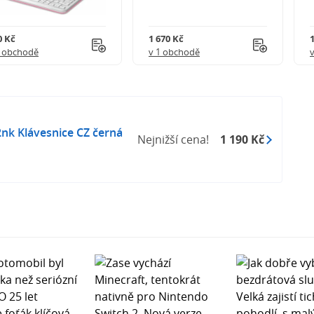
0 Kč
1 670 Kč
1 obchodě
v 1 obchodě
2nk Klávesnice CZ černá
Nejnižší cena!
1 190 Kč