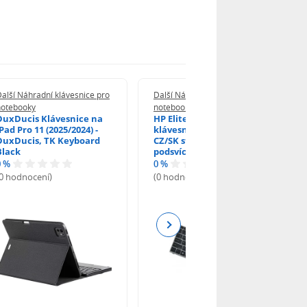
alší Náhradní klávesnice pro
Další Náhradní klávesnice pro
notebooky
notebooky
DuxDucis Klávesnice na
HP EliteBook 840 G6
Pad Pro 11 (2025/2024) -
klávesnice na notebook
DuxDucis, TK Keyboard
CZ/SK stříbrný rámeček,
Black
podsvícená, Trackpoint
0 %
0 %
(0 hodnocení)
(0 hodnocení)
Next