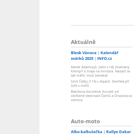
Aktuálně
Blesk Vánoce
Kalendář
svátků 2025
INFO.cz
Marek Adamczyk: Jsem z něj zklamaný.
Klempíř si hraje na ministra. Nestačí se
tak tvářit, musí zamakat
Smrt Češky (†14) v Alpách: Zemřela při
túře s rodiči
Babišova dovolená: Kousek od
oblíbené destinace Čechů a Onassisova
ostrova
Auto-moto
Alko-kalkulačka
Rallye Dakar