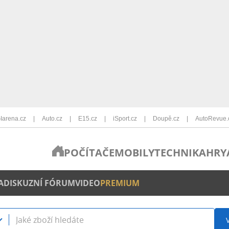
Iarena.cz
Auto.cz
E15.cz
iSport.cz
Doupě.cz
AutoRevue.
POČÍTAČE
MOBILY
TECHNIKA
HRY
A
DISKUZNÍ FÓRUM
VIDEO
PREMIUM