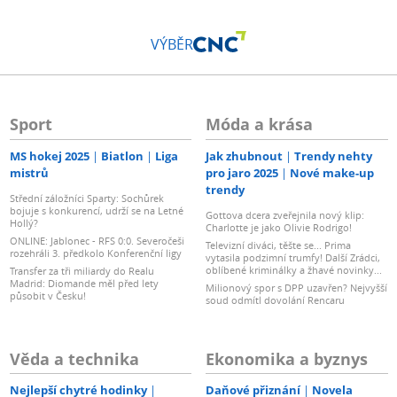
VÝBĚR
Sport
Móda a krása
MS hokej 2025
Biatlon
Liga
Jak zhubnout
Trendy nehty
mistrů
pro jaro 2025
Nové make-up
trendy
Střední záložníci Sparty: Sochůrek
bojuje s konkurencí, udrží se na Letné
Gottova dcera zveřejnila nový klip:
Hollý?
Charlotte je jako Olivie Rodrigo!
ONLINE: Jablonec - RFS 0:0. Severočeši
Televizní diváci, těšte se... Prima
rozehráli 3. předkolo Konferenční ligy
vytasila podzimní trumfy! Další Zrádci,
oblíbené kriminálky a žhavé novinky...
Transfer za tři miliardy do Realu
Madrid: Diomande měl před lety
Milionový spor s DPP uzavřen? Nejvyšší
působit v Česku!
soud odmítl dovolání Rencaru
Věda a technika
Ekonomika a byznys
Nejlepší chytré hodinky
Daňové přiznání
Novela