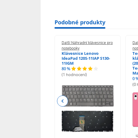
Podobné produkty
 Náhradní klávesnice pro
Další Náhradní klávesnice pro
Dal
booky
notebooky
no
esnice HP ProBook
Klávesnice Lenovo
Te
455 470 - G0 G1 G2
IdeaPad 120S-11IAP S130-
kl
11IGM
(20
Te
80 %
odnocení)
Ma
(1 hodnocení)
0 
(0
Previous