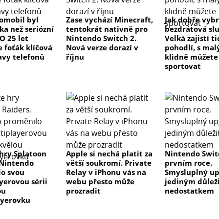
tomobil byl
Zase vychází Minecraft,
Jak dobře vyb
ka než seriózní
tentokrát nativně pro
bezdrátová sl
 O 25 let
Nintendo Switch 2.
Velká zajistí t
e foťák klíčová
Nová verze dorazí v
pohodlí, s ma
avy telefonů
říjnu
klidně můžete
sportovat
hry Splatoon
Apple si nechá platit za
Nintendo Swit
 Nintendo
větší soukromí. Private
prvním roce.
o svou
Relay v iPhonu vás na
Smysluplný up
yerovou sérii
webu přesto může
jediným důlež
ou
prozradit
nedostatkem
ayerovku