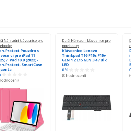
ší Náhradní klávesnice pro
Další Náhradní klávesnice pro
D
tebooky
notebooky
ch-Protect Pouzdro s
Klávesnice Lenovo
ávesnicí pro iPad 11
Thinkpad T16 P16s P16v
i
25) / iPad 10.9 (2022) -
GEN 1 2 L15 GEN 3 4 / Blk
ch-Protect, SmartCase
LED
genta
0 %
%
(0 hodnocení)
 hodnocení)