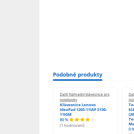
Podobné produkty
 Náhradní klávesnice pro
Další Náhradní klávesnice pro
Dal
booky
notebooky
no
esnice HP ProBook
Klávesnice Lenovo
Te
455 470 - G0 G1 G2
IdeaPad 120S-11IAP S130-
kl
11IGM
(20
Te
80 %
odnocení)
Ma
(1 hodnocení)
0 