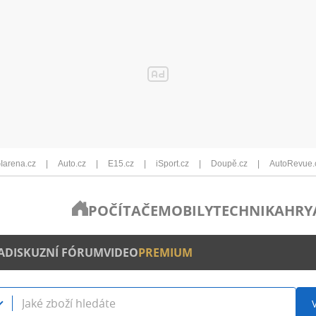
Iarena.cz
Auto.cz
E15.cz
iSport.cz
Doupě.cz
AutoRevue.
POČÍTAČE
MOBILY
TECHNIKA
HRY
A
DISKUZNÍ FÓRUM
VIDEO
PREMIUM