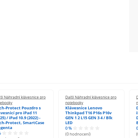
ší Náhradní klávesnice pro
Další Náhradní klávesnice pro
D
tebooky
notebooky
ch-Protect Pouzdro s
Klávesnice Lenovo
ávesnicí pro iPad 11
Thinkpad T16 P16s P16v
i
25) / iPad 10.9 (2022) -
GEN 1 2 L15 GEN 3 4 / Blk
ch-Protect, SmartCase
LED
genta
0 %
%
(0 hodnocení)