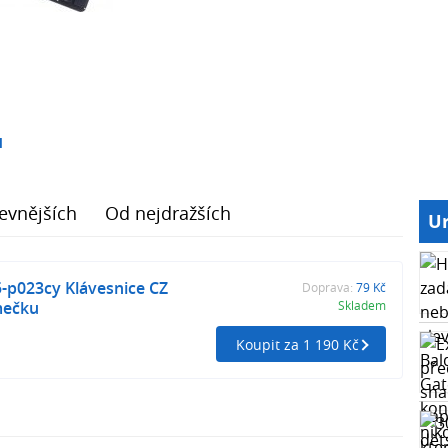
1
evnějších
Od nejdražších
Ur
5-p023cy Klávesnice CZ
Doprava:
79 Kč
mečku
Skladem
Koupit za 1 190 Kč