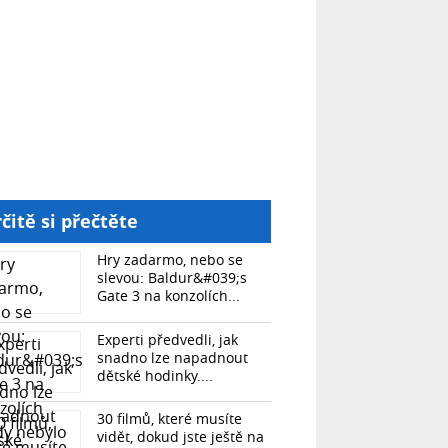
čitě si přečtěte
Hry zadarmo, nebo se
slevou: Baldur&#039;s
Gate 3 na konzolích...
Experti předvedli, jak
snadno lze napadnout
dětské hodinky....
30 filmů, které musíte
vidět, dokud jste ještě na