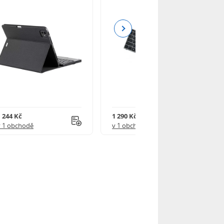
Next
1 244 Kč
1 290 Kč
v 1 obchodě
v 1 obchodě