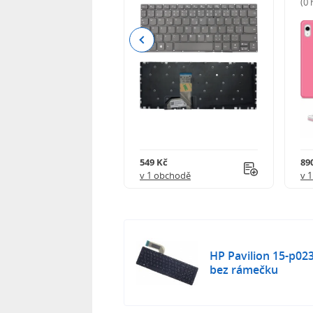
(0
Previous
Kč
549 Kč
89
obchodě
v 1 obchodě
v 
HP Pavilion 15-p02
bez rámečku