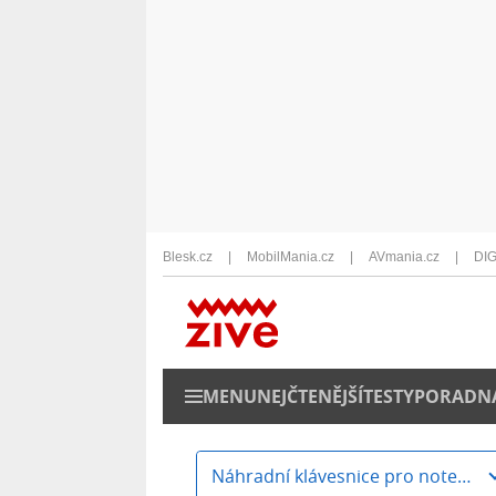
Blesk.cz
MobilMania.cz
AVmania.cz
DIG
MENU
NEJČTENĚJŠÍ
TESTY
PORADN
Náhradní klávesnice pro notebooky