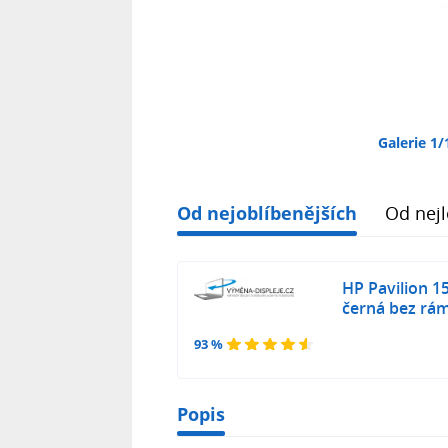
Galerie 1/
Od nejoblíbenějších
Od nejl
HP Pavilion 1
černá bez rá
93 %
Popis