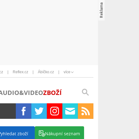
cz
Reflex.cz
Ábíčko.cz
více
AUDIO&VIDEO
ZBOŽÍ
Vyhledat zboží
Nákupní seznam