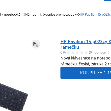
ví k notebookům
Náhradní klávesnice pro notebooky
HP Pavilion 15-p023c
HP Pavilion 15-p023cy K
rámečku
0 %
(0 hodnocení)
Nová klávesnice na noteboo
rámečku, česká, záruka 2 r
KOUPIT ZA 1 1