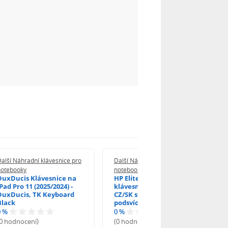
alší Náhradní klávesnice pro
Další Náhradní klávesnice pro
notebooky
notebooky
DuxDucis Klávesnice na
HP EliteBook 840 G6
Pad Pro 11 (2025/2024) -
klávesnice na notebook
DuxDucis, TK Keyboard
CZ/SK stříbrný rámeček,
Black
podsvícená, Trackpoint
0 %
0 %
(0 hodnocení)
(0 hodnocení)