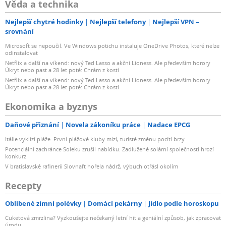
Věda a technika
Nejlepší chytré hodinky
Nejlepší telefony
Nejlepší VPN –
srovnání
Microsoft se nepoučil. Ve Windows potichu instaluje OneDrive Photos, které nelze
odinstalovat
Netflix a další na víkend: nový Ted Lasso a akční Lioness. Ale především horory
Úkryt nebo past a 28 let poté: Chrám z kostí
Netflix a další na víkend: nový Ted Lasso a akční Lioness. Ale především horory
Úkryt nebo past a 28 let poté: Chrám z kostí
Ekonomika a byznys
Daňové přiznání
Novela zákoníku práce
Nadace EPCG
Itálie vyklízí pláže. První plážové kluby mizí, turisté změnu pocítí brzy
Potenciální zachránce Soleku zrušil nabídku. Zadlužené solární společnosti hrozí
konkurz
V bratislavské rafinerii Slovnaft hořela nádrž, výbuch otřásl okolím
Recepty
Oblíbené zimní polévky
Domácí pekárny
Jídlo podle horoskopu
Cuketová zmrzlina? Vyzkoušejte nečekaný letní hit a geniální způsob, jak zpracovat
úrodu