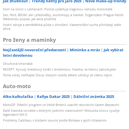
Jak zhubnout
Trendy nehty pro jaro 2025
Nové make-up trendy
Smrt na silnici v Letňanech: Policie vyšetřuje tragickou nehodu motorkáře
Sex, fetiš, BDSM, ale i přednášky, workshopy a market. Organizátor Prague Fetish
Weekendu popsal, jak akce probíhá
Vodní zdroje a zemědělská půda v ohrožení: Katastrofální sucha přicházejí stále
dříve
Pro ženy a maminky
Nejčastější novoroční předsevzetí
Miminko a mráz
Jak vybírat
letní dovolenou
Okurková limonáda
RECEPT: Kynutý švestkový koláč s drobenkou. Klasika, se kterou zabodujete
Tohle nikdy neříkejte! Slova, kterými rodiče dětem ubližují ze všeho nejvíc
Auto-moto
Alko-kalkulačka
Rallye Dakar 2025
Dálniční známka 2025
MotoGP: Páteční program ve Velké Británii uzavřel rekordním časem Bezzecchi
Další klasická corvette s dobrými jízdními vlastnostmi? Mitsuoka znovu využije
legendární MX-5
Problémy Cadillacu s brzdami souvisí podle Bottase s jejich chlazením