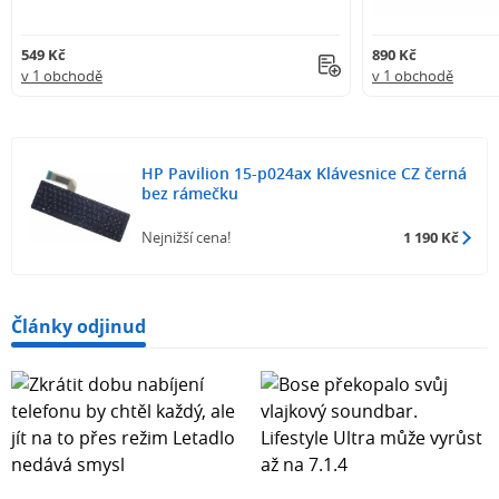
549 Kč
890 Kč
v 1 obchodě
v 1 obchodě
HP Pavilion 15-p024ax Klávesnice CZ černá
bez rámečku
Nejnižší cena!
1 190 Kč
Články odjinud