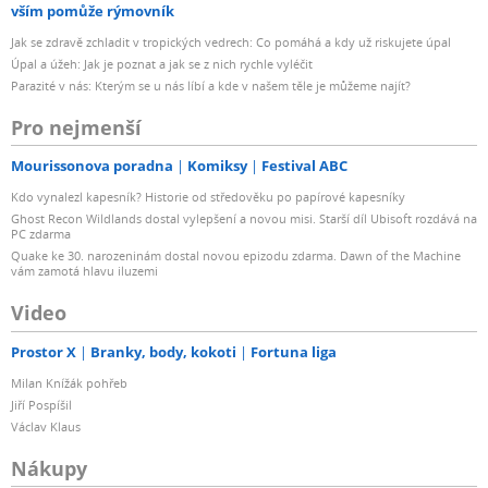
vším pomůže rýmovník
Jak se zdravě zchladit v tropických vedrech: Co pomáhá a kdy už riskujete úpal
Úpal a úžeh: Jak je poznat a jak se z nich rychle vyléčit
Parazité v nás: Kterým se u nás líbí a kde v našem těle je můžeme najít?
Pro nejmenší
Mourissonova poradna
Komiksy
Festival ABC
Kdo vynalezl kapesník? Historie od středověku po papírové kapesníky
Ghost Recon Wildlands dostal vylepšení a novou misi. Starší díl Ubisoft rozdává na
PC zdarma
Quake ke 30. narozeninám dostal novou epizodu zdarma. Dawn of the Machine
vám zamotá hlavu iluzemi
Video
Prostor X
Branky, body, kokoti
Fortuna liga
Milan Knížák pohřeb
Jiří Pospíšil
Václav Klaus
Nákupy