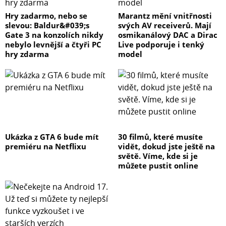
Hry zadarmo, nebo se
Marantz mění vnitřnosti
slevou: Baldur&#039;s
svých AV receiverů. Mají
Gate 3 na konzolích nikdy
osmikanálový DAC a Dirac
nebylo levnější a čtyři PC
Live podporuje i tenký
hry zdarma
model
Ukázka z GTA 6 bude mít
30 filmů, které musíte
premiéru na Netflixu
vidět, dokud jste ještě na
světě. Víme, kde si je
můžete pustit online