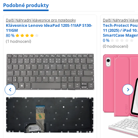
Podobné produkty
Další Náhradní klávesnice pro notebooky
Další Náhradní kláv
Klávesnice Lenovo IdeaPad 120S-11IAP S130-
Tech-Protect Pouz
11IGM
11 (2025) / iPad 10
SmartCase Mage
80 %
0 %
(1 hodnocení)
(0 hodnocení)
Previous
Next