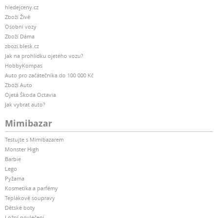
hledejceny.cz
Zboží Živě
Osobní vozy
Zboží Dáma
zbozi.blesk.cz
Jak na prohlídku ojetého vozu?
HobbyKompas
Auto pro začátečníka do 100 000 Kč
Zboží Auto
Ojetá Škoda Octavia
Jak vybrat auto?
Mimibazar
Testujte s Mimibazarem
Monster High
Barbie
Lego
Pyžama
Kosmetika a parfémy
Teplákové soupravy
Dětské boty
Ložní povlečení