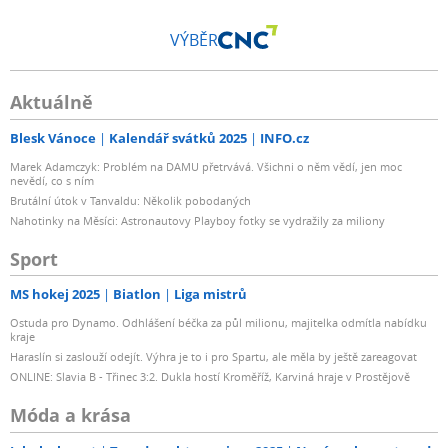
VÝBĚR
Aktuálně
Blesk Vánoce
Kalendář svátků 2025
INFO.cz
Marek Adamczyk: Problém na DAMU přetrvává. Všichni o něm vědí, jen moc
nevědí, co s ním
Brutální útok v Tanvaldu: Několik pobodaných
Nahotinky na Měsíci: Astronautovy Playboy fotky se vydražily za miliony
Sport
MS hokej 2025
Biatlon
Liga mistrů
Ostuda pro Dynamo. Odhlášení béčka za půl milionu, majitelka odmítla nabídku
kraje
Haraslín si zaslouží odejít. Výhra je to i pro Spartu, ale měla by ještě zareagovat
ONLINE: Slavia B - Třinec 3:2. Dukla hostí Kroměříž, Karviná hraje v Prostějově
Móda a krása