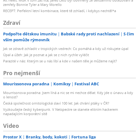
Alt news: MGK v tom zas lítá, Jared Leto byl obviněný ze sexuálního obtěžování a
zemřely Bonnie Tyler a Mary Morello
RECEPT: Perfektní letní kombinace, které tě zchladí, i kdybys nechtěl*a
Zdraví
Podpořte dětskou imunitu
Babské rady proti nachlazení
S čím
vším pomůže rýmovník
Jak se zdravě zchladit v tropických vedrech: Co pomáhá a kdy už riskujete úpal
Úpal a úžeh: Jak je poznat a jak se z nich rychle vyléčit
Parazité v nás: Kterým se u nás líbí a kde v našem těle je můžeme najít?
Pro nejmenší
Mourissonova poradna
Komiksy
Festival ABC
Mourrisonova poradna: Jsem líná a nic se mi nechce dělat: Kdy jde o únavu a kdy
o lenost?
Česká společnost ornitologická slaví 100 let: Jak chrání ptáky v ČR?
Vyzkoušejte český kyberpunk. V Netspectre se stanete elitním hackerem
napadajícím korporátní sítě
Video
Prostor X
Branky, body, kokoti
Fortuna liga