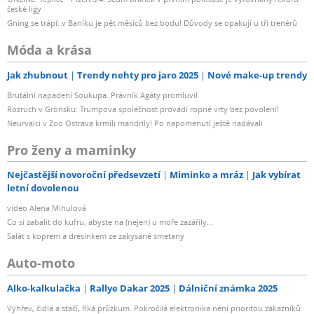
české ligy
Gning se trápí: v Baníku je pět měsíců bez bodu! Důvody se opakují u tří trenérů
Móda a krása
Jak zhubnout
Trendy nehty pro jaro 2025
Nové make-up trendy
Brutální napadení Soukupa. Právník Agáty promluvil
Rozruch v Grónsku: Trumpova společnost provádí ropné vrty bez povolení!
Neurvalci v Zoo Ostrava krmili mandrily! Po napomenutí ještě nadávali
Pro ženy a maminky
Nejčastější novoroční předsevzetí
Miminko a mráz
Jak vybírat
letní dovolenou
video Alena Mihulová
Co si zabalit do kufru, abyste na (nejen) u moře zazářily...
Salát s koprem a dresinkem ze zakysané smetany
Auto-moto
Alko-kalkulačka
Rallye Dakar 2025
Dálniční známka 2025
Výhřev, čidla a stačí, říká průzkum. Pokročilá elektronika není prioritou zákazníků