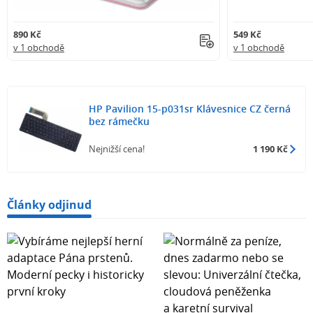
890 Kč
549 Kč
v 1 obchodě
v 1 obchodě
HP Pavilion 15-p031sr Klávesnice CZ černá
bez rámečku
Nejnižší cena!
1 190 Kč
Články odjinud