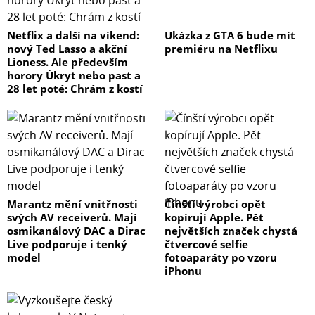
Netflix a další na víkend:
Ukázka z GTA 6 bude mít
nový Ted Lasso a akční
premiéru na Netflixu
Lioness. Ale především
horory Úkryt nebo past a
28 let poté: Chrám z kostí
Marantz mění vnitřnosti
Čínští výrobci opět
svých AV receiverů. Mají
kopírují Apple. Pět
osmikanálový DAC a Dirac
největších značek chystá
Live podporuje i tenký
čtvercové selfie
model
fotoaparáty po vzoru
iPhonu