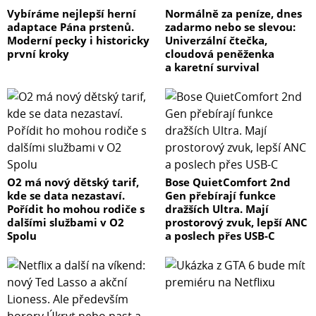
Vybíráme nejlepší herní
Normálně za peníze, dnes
adaptace Pána prstenů.
zadarmo nebo se slevou:
Moderní pecky i historicky
Univerzální čtečka,
první kroky
cloudová peněženka
a karetní survival
O2 má nový dětský tarif,
Bose QuietComfort 2nd
kde se data nezastaví.
Gen přebírají funkce
Pořídit ho mohou rodiče s
dražších Ultra. Mají
dalšími službami v O2
prostorový zvuk, lepší ANC
Spolu
a poslech přes USB-C