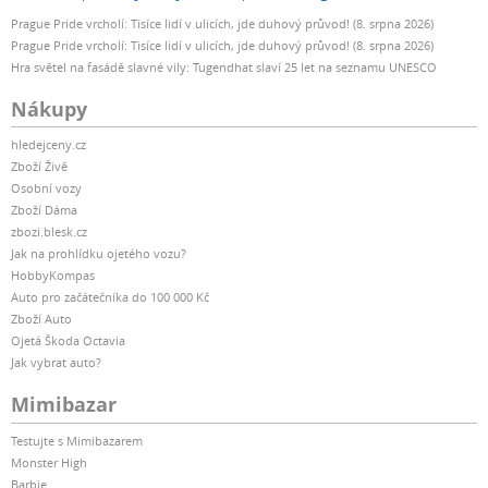
Prague Pride vrcholí: Tisíce lidí v ulicích, jde duhový průvod! (8. srpna 2026)
Prague Pride vrcholí: Tisíce lidí v ulicích, jde duhový průvod! (8. srpna 2026)
Hra světel na fasádě slavné vily: Tugendhat slaví 25 let na seznamu UNESCO
Nákupy
hledejceny.cz
Zboží Živě
Osobní vozy
Zboží Dáma
zbozi.blesk.cz
Jak na prohlídku ojetého vozu?
HobbyKompas
Auto pro začátečníka do 100 000 Kč
Zboží Auto
Ojetá Škoda Octavia
Jak vybrat auto?
Mimibazar
Testujte s Mimibazarem
Monster High
Barbie