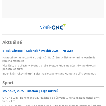
VÝBĚR
Aktuálně
Blesk Vánoce
Kalendář svátků 2025
INFO.cz
Navracel domů mrtvá těla Ukrajinců i Rusů: Smrt válečného hrdiny oznámila
zdrcená manželka
Více lásky pro všechny. Prahou prošel Prague Pride, na účastníky pokřikovali
pobožní odpůrci
Biden kvůli rakovině trpí! Bolestná slova jeho syna Huntera o šířící se nemoci
Sport
MS hokej 2025
Biatlon
Liga mistrů
ONLINE: Zlín - Bohemians 0:1. Pražané po půli vedou. Mirvald zaznamenal první
trefu v lize
ONLINE: Teplice - Plzeň 3:4. Sedm branek v prvním poločase je vyrovnaný rekord