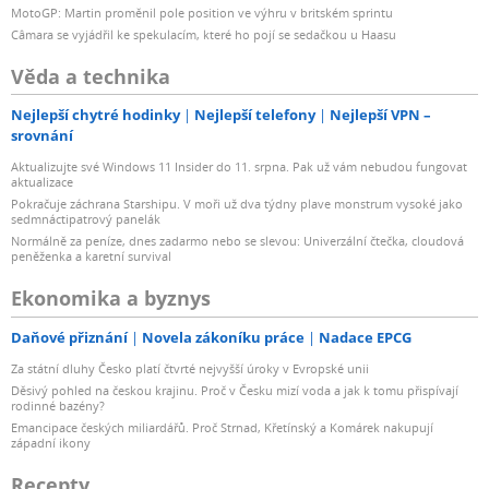
MotoGP: Martin proměnil pole position ve výhru v britském sprintu
Câmara se vyjádřil ke spekulacím, které ho pojí se sedačkou u Haasu
Věda a technika
Nejlepší chytré hodinky
Nejlepší telefony
Nejlepší VPN –
srovnání
Aktualizujte své Windows 11 Insider do 11. srpna. Pak už vám nebudou fungovat
aktualizace
Pokračuje záchrana Starshipu. V moři už dva týdny plave monstrum vysoké jako
sedmnáctipatrový panelák
Normálně za peníze, dnes zadarmo nebo se slevou: Univerzální čtečka, cloudová
peněženka a karetní survival
Ekonomika a byznys
Daňové přiznání
Novela zákoníku práce
Nadace EPCG
Za státní dluhy Česko platí čtvrté nejvyšší úroky v Evropské unii
Děsivý pohled na českou krajinu. Proč v Česku mizí voda a jak k tomu přispívají
rodinné bazény?
Emancipace českých miliardářů. Proč Strnad, Křetínský a Komárek nakupují
západní ikony
Recepty