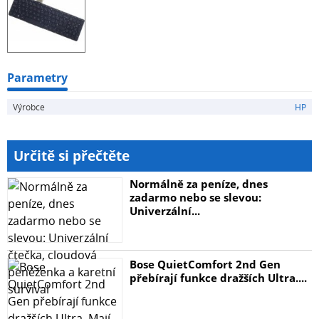
Parametry
Výrobce
HP
Určitě si přečtěte
Normálně za peníze, dnes
zadarmo nebo se slevou:
Univerzální...
Bose QuietComfort 2nd Gen
přebírají funkce dražších Ultra....