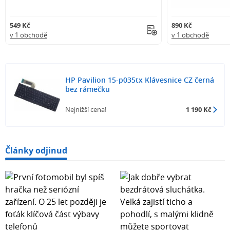
549 Kč
890 Kč
v 1 obchodě
v 1 obchodě
HP Pavilion 15-p035tx Klávesnice CZ černá
bez rámečku
Nejnižší cena!
1 190 Kč
Články odjinud