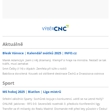
VÝBĚR
Aktuálně
Blesk Vánoce
Kalendář svátků 2025
INFO.cz
Marek Adamczyk: Jsem z něj zklamaný. Klempíř si hraje na ministra. Nestačí se tak
tvářit, musí zamakat
Smrt Češky (†14) v Alpách: Zemřela při túře s rodiči
Babišova dovolená: Kousek od oblíbené destinace Čechů a Onassisova ostrova
Sport
MS hokej 2025
Biatlon
Liga mistrů
Střední záložníci Sparty: Sochůrek bojuje s konkurencí, udrží se na Letné Hollý?
ONLINE: Jablonec - RFS 0:0. Severočeši rozehráli 3. předkolo Konferenční ligy
Transfer za tři miliardy do Realu Madrid: Diomande měl před lety působit v Česku!