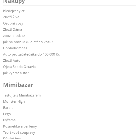
Nákupy
hledejceny.cz
Zboží Živě
Osobní vozy
Zboží Dáma
zbozi.blesk.cz
Jak na prohlídku ojetého vozu?
HobbyKompas
Auto pro začátečníka do 100 000 Kč
Zboží Auto
Ojetá Škoda Octavia
Jak vybrat auto?
Mimibazar
Testujte s Mimibazarem
Monster High
Barbie
Lego
Pyžama
Kosmetika a parfémy
Teplákové soupravy
Dětské boty