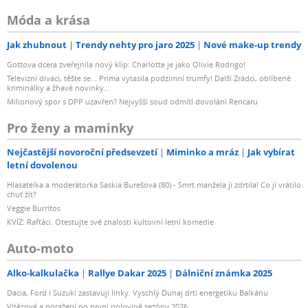
Móda a krása
Jak zhubnout
Trendy nehty pro jaro 2025
Nové make-up trendy
Gottova dcera zveřejnila nový klip: Charlotte je jako Olivie Rodrigo!
Televizní diváci, těšte se... Prima vytasila podzimní trumfy! Další Zrádci, oblíbené
kriminálky a žhavé novinky...
Milionový spor s DPP uzavřen? Nejvyšší soud odmítl dovolání Rencaru
Pro ženy a maminky
Nejčastější novoroční předsevzetí
Miminko a mráz
Jak vybírat
letní dovolenou
Hlasatelka a moderátorka Saskia Burešová (80) - Smrt manžela ji zdrtila! Co jí vrátilo
chuť žít?
Veggie Burritos
KVÍZ: Rafťáci. Otestujte své znalosti kultovní letní komedie
Auto-moto
Alko-kalkulačka
Rallye Dakar 2025
Dálniční známka 2025
Dacia, Ford i Suzuki zastavují linky. Vyschlý Dunaj drtí energetiku Balkánu
Vítězové a poražení po první polovině sezóny 2026