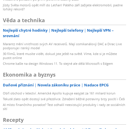
Jízdy Světa motorů opět míří do Letňan! Pátého září zažijete elektromobil, padne
loňský rekord?
Věda a technika
Nejlepší chytré hodinky
Nejlepší telefony
Nejlepší VPN –
srovnání
Marantz mění vnitřnosti svých AV receiverů. Mají osmikanálový DAC a Dirac Live
podporuje i tenký model
30 filmů, které musíte vidět, dokud jste ještě na světě. Víme, kde si je můžete
pustit online
Chrome kašle na design Windows 11. To stejné ale dělá Microsoft s Edgem
Ekonomika a byznys
Daňové přiznání
Novela zákoníku práce
Nadace EPCG
Obří obchod v letectví. Americké Apollo kupuje easyJet za 161 miliard korun
Tekuté zlato opět dostojí své přezdívce. Zdražení běžné potraviny brzy pocítí i Češi
AI místo finančního poradce? Test odhalil neexistující produkty i rady ze sociálních
sítí
Recepty