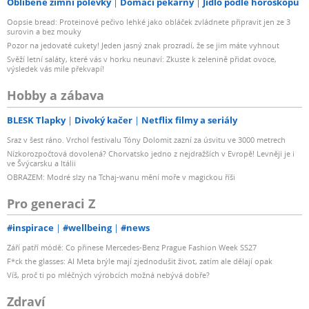
Oblíbené zimní polévky
Domácí pekárny
Jídlo podle horoskopu
Oopsie bread: Proteinové pečivo lehké jako obláček zvládnete připravit jen ze 3
surovin a bez mouky
Pozor na jedovaté cukety! Jeden jasný znak prozradí, že se jim máte vyhnout
Svěží letní saláty, které vás v horku neunaví: Zkuste k zelenině přidat ovoce,
výsledek vás mile překvapí!
Hobby a zábava
BLESK Tlapky
Divoký kačer
Netflix filmy a seriály
Sraz v šest ráno. Vrchol festivalu Tóny Dolomit zazní za úsvitu ve 3000 metrech
Nízkorozpočtová dovolená? Chorvatsko jedno z nejdražších v Evropě! Levněji je i
ve Švýcarsku a Itálii
OBRAZEM: Modré slzy na Tchaj-wanu mění moře v magickou říši
Pro generaci Z
#inspirace
#wellbeing
#news
Září patří módě: Co přinese Mercedes-Benz Prague Fashion Week SS27
F*ck the glasses: AI Meta brýle mají zjednodušit život, zatím ale dělají opak
Víš, proč ti po mléčných výrobcích možná nebývá dobře?
Zdraví