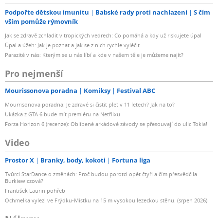
Podpořte dětskou imunitu
Babské rady proti nachlazení
S čím
vším pomůže rýmovník
Jak se zdravě zchladit v tropických vedrech: Co pomáhá a kdy už riskujete úpal
Úpal a úžeh: Jak je poznat a jak se z nich rychle vyléčit
Parazité v nás: Kterým se u nás líbí a kde v našem těle je můžeme najít?
Pro nejmenší
Mourissonova poradna
Komiksy
Festival ABC
Mourrisonova poradna: Je zdravé si čistit pleť v 11 letech? Jak na to?
Ukázka z GTA 6 bude mít premiéru na Netflixu
Forza Horizon 6 (recenze): Oblíbené arkádové závody se přesouvají do ulic Tokia!
Video
Prostor X
Branky, body, kokoti
Fortuna liga
Tvůrci StarDance o změnách: Proč budou porotci opět čtyři a čím přesvědčila
Burkiewiczová?
František Laurin pohřeb
Ochmelka vylezl ve Frýdku-Místku na 15 m vysokou lezeckou stěnu. (srpen 2026)