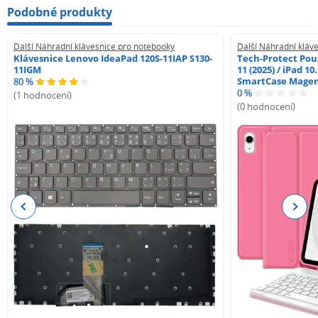
Podobné produkty
Další Náhradní klávesnice pro notebooky
Další Náhradní kláv
Klávesnice Lenovo IdeaPad 120S-11IAP S130-
Tech-Protect Pouz
11IGM
11 (2025) / iPad 10
SmartCase Mage
80 %
0 %
(1 hodnocení)
(0 hodnocení)
Previous
Next