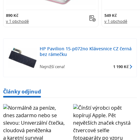
890 Kč
549 Kč
v 1 obchodě
v 1 obchodě
HP Pavilion 15-p072no Klávesnice CZ černá
bez rámečku
Nejnižší cena!
1 190 Kč
Články odjinud