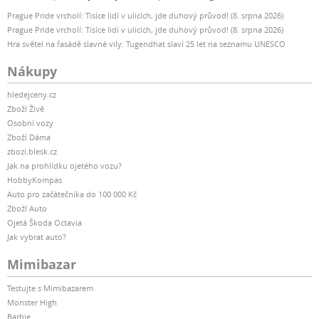
Prague Pride vrcholí: Tisíce lidí v ulicích, jde duhový průvod! (8. srpna 2026)
Prague Pride vrcholí: Tisíce lidí v ulicích, jde duhový průvod! (8. srpna 2026)
Hra světel na fasádě slavné vily: Tugendhat slaví 25 let na seznamu UNESCO
Nákupy
hledejceny.cz
Zboží Živě
Osobní vozy
Zboží Dáma
zbozi.blesk.cz
Jak na prohlídku ojetého vozu?
HobbyKompas
Auto pro začátečníka do 100 000 Kč
Zboží Auto
Ojetá Škoda Octavia
Jak vybrat auto?
Mimibazar
Testujte s Mimibazarem
Monster High
Barbie