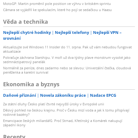
MotoGP: Martin proměnil pole position ve výhru v britském sprintu
Câmara se vyjádřil ke spekulacím, které ho pojí se sedačkou u Haasu
Věda a technika
Nejlepší chytré hodinky
Nejlepší telefony
Nejlepší VPN –
srovnání
Aktualizujte své Windows 11 Insider do 11. srpna. Pak už vám nebudou fungovat
aktualizace
Pokračuje záchrana Starshipu. V moři už dva týdny plave monstrum vysoké jako
sedmnáctipatrový panelák
Normálně za peníze, dnes zadarmo nebo se slevou: Univerzální čtečka, cloudová
peněženka a karetní survival
Ekonomika a byznys
Daňové přiznání
Novela zákoníku práce
Nadace EPCG
Za státní dluhy Česko platí čtvrté nejvyšší úroky v Evropské unii
Děsivý pohled na českou krajinu. Proč v Česku mizí voda a jak k tomu přispívají
rodinné bazény?
Emancipace českých miliardářů. Proč Strnad, Křetínský a Komárek nakupují
západní ikony
Recepty