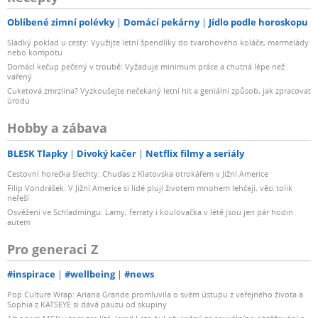
Oblíbené zimní polévky
Domácí pekárny
Jídlo podle horoskopu
Sladký poklad u cesty: Využijte letní špendlíky do tvarohového koláče, marmelády
nebo kompotu
Domácí kečup pečený v troubě: Vyžaduje minimum práce a chutná lépe než
vařený
Cuketová zmrzlina? Vyzkoušejte nečekaný letní hit a geniální způsob, jak zpracovat
úrodu
Hobby a zábava
BLESK Tlapky
Divoký kačer
Netflix filmy a seriály
Cestovní horečka šlechty: Chuďas z Klatovska otrokářem v Jižní Americe
Filip Vondrášek: V Jižní Americe si lidé plují životem mnohem lehčeji, věci tolik
neřeší
Osvěžení ve Schladmingu: Lamy, ferraty i koulovačka v létě jsou jen pár hodin
autem
Pro generaci Z
#inspirace
#wellbeing
#news
Pop Culture Wrap: Ariana Grande promluvila o svém ústupu z veřejného života a
Sophia z KATSEYE si dává pauzu od skupiny