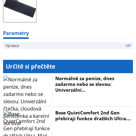
Parametry
Výrobce
HP
Určitě si přečtěte
Normálně za peníze, dnes
zadarmo nebo se slevou:
Univerzální...
Bose QuietComfort 2nd Gen
přebírají funkce dražších Ultra....