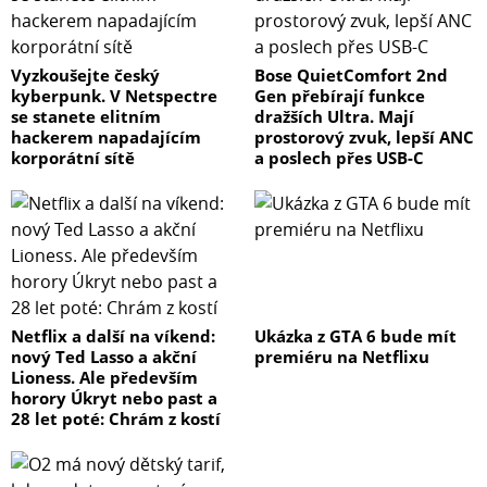
Vyzkoušejte český
Bose QuietComfort 2nd
kyberpunk. V Netspectre
Gen přebírají funkce
se stanete elitním
dražších Ultra. Mají
hackerem napadajícím
prostorový zvuk, lepší ANC
korporátní sítě
a poslech přes USB-C
Netflix a další na víkend:
Ukázka z GTA 6 bude mít
nový Ted Lasso a akční
premiéru na Netflixu
Lioness. Ale především
horory Úkryt nebo past a
28 let poté: Chrám z kostí