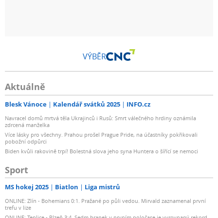
VÝBĚR
Aktuálně
Blesk Vánoce
Kalendář svátků 2025
INFO.cz
Navracel domů mrtvá těla Ukrajinců i Rusů: Smrt válečného hrdiny oznámila
zdrcená manželka
Více lásky pro všechny. Prahou prošel Prague Pride, na účastníky pokřikovali
pobožní odpůrci
Biden kvůli rakovině trpí! Bolestná slova jeho syna Huntera o šířící se nemoci
Sport
MS hokej 2025
Biatlon
Liga mistrů
ONLINE: Zlín - Bohemians 0:1. Pražané po půli vedou. Mirvald zaznamenal první
trefu v lize
ONLINE: Teplice - Plzeň 3:4. Sedm branek v prvním poločase je vyrovnaný rekord