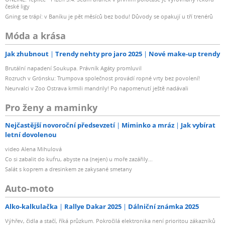
české ligy
Gning se trápí: v Baníku je pět měsíců bez bodu! Důvody se opakují u tří trenérů
Móda a krása
Jak zhubnout
Trendy nehty pro jaro 2025
Nové make-up trendy
Brutální napadení Soukupa. Právník Agáty promluvil
Rozruch v Grónsku: Trumpova společnost provádí ropné vrty bez povolení!
Neurvalci v Zoo Ostrava krmili mandrily! Po napomenutí ještě nadávali
Pro ženy a maminky
Nejčastější novoroční předsevzetí
Miminko a mráz
Jak vybírat
letní dovolenou
video Alena Mihulová
Co si zabalit do kufru, abyste na (nejen) u moře zazářily...
Salát s koprem a dresinkem ze zakysané smetany
Auto-moto
Alko-kalkulačka
Rallye Dakar 2025
Dálniční známka 2025
Výhřev, čidla a stačí, říká průzkum. Pokročilá elektronika není prioritou zákazníků