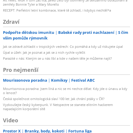
Alt news: MGK v tom zas lítá, Jared Leto byl obviněný ze sexuálního obtěžování a
zemřely Bonnie Tyler a Mary Morello
RECEPT: Perfektní letní kombinace, které tě zchladí, i kdybys nechtěl*a
Zdraví
Podpořte dětskou imunitu
Babské rady proti nachlazení
S čím
vším pomůže rýmovník
Jak se zdravě zchladit v tropických vedrech: Co pomáhá a kdy už riskujete úpal
Úpal a úžeh: Jak je poznat a jak se z nich rychle vyléčit
Parazité v nás: Kterým se u nás líbí a kde v našem těle je můžeme najít?
Pro nejmenší
Mourissonova poradna
Komiksy
Festival ABC
Mourrisonova poradna: Jsem líná a nic se mi nechce dělat: Kdy jde o únavu a kdy
o lenost?
Česká společnost ornitologická slaví 100 let: Jak chrání ptáky v ČR?
Vyzkoušejte český kyberpunk. V Netspectre se stanete elitním hackerem
napadajícím korporátní sítě
Video
Prostor X
Branky, body, kokoti
Fortuna liga