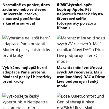
Normálně za peníze, dnes
Čínští výrobci opět
zadarmo nebo se slevou:
kopírují Apple. Pět
Univerzální čtečka,
největších značek chystá
cloudová peněženka
čtvercové selfie
a karetní survival
fotoaparáty po vzoru
iPhonu
Vybíráme nejlepší herní
Marantz mění vnitřnosti
adaptace Pána prstenů.
svých AV receiverů. Mají
Moderní pecky i historicky
osmikanálový DAC a Dirac
první kroky
Live podporuje i tenký
model