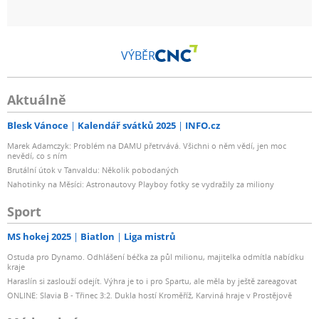
VÝBĚR
Aktuálně
Blesk Vánoce
Kalendář svátků 2025
INFO.cz
Marek Adamczyk: Problém na DAMU přetrvává. Všichni o něm vědí, jen moc
nevědí, co s ním
Brutální útok v Tanvaldu: Několik pobodaných
Nahotinky na Měsíci: Astronautovy Playboy fotky se vydražily za miliony
Sport
MS hokej 2025
Biatlon
Liga mistrů
Ostuda pro Dynamo. Odhlášení béčka za půl milionu, majitelka odmítla nabídku
kraje
Haraslín si zaslouží odejít. Výhra je to i pro Spartu, ale měla by ještě zareagovat
ONLINE: Slavia B - Třinec 3:2. Dukla hostí Kroměříž, Karviná hraje v Prostějově