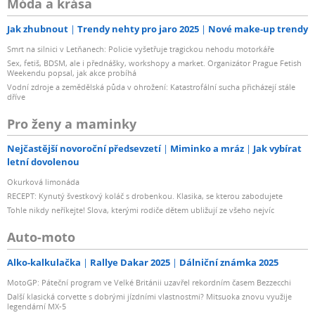
Móda a krása
Jak zhubnout
Trendy nehty pro jaro 2025
Nové make-up trendy
Smrt na silnici v Letňanech: Policie vyšetřuje tragickou nehodu motorkáře
Sex, fetiš, BDSM, ale i přednášky, workshopy a market. Organizátor Prague Fetish
Weekendu popsal, jak akce probíhá
Vodní zdroje a zemědělská půda v ohrožení: Katastrofální sucha přicházejí stále
dříve
Pro ženy a maminky
Nejčastější novoroční předsevzetí
Miminko a mráz
Jak vybírat
letní dovolenou
Okurková limonáda
RECEPT: Kynutý švestkový koláč s drobenkou. Klasika, se kterou zabodujete
Tohle nikdy neříkejte! Slova, kterými rodiče dětem ubližují ze všeho nejvíc
Auto-moto
Alko-kalkulačka
Rallye Dakar 2025
Dálniční známka 2025
MotoGP: Páteční program ve Velké Británii uzavřel rekordním časem Bezzecchi
Další klasická corvette s dobrými jízdními vlastnostmi? Mitsuoka znovu využije
legendární MX-5