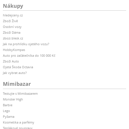
Nákupy
hledejceny.cz
Zboží Živě
Osobní vozy
Zboží Dáma
zbozi.blesk.cz
Jak na prohlídku ojetého vozu?
HobbyKompas
Auto pro začátečníka do 100 000 Kč
Zboží Auto
Ojetá Škoda Octavia
Jak vybrat auto?
Mimibazar
Testujte s Mimibazarem
Monster High
Barbie
Lego
Pyžama
Kosmetika a parfémy
Teplákové soupravy