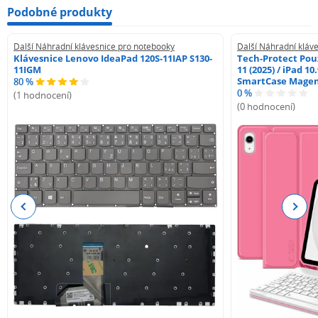
Podobné produkty
Další Náhradní klávesnice pro notebooky
Další Náhradní kláv
Klávesnice Lenovo IdeaPad 120S-11IAP S130-
Tech-Protect Pouz
11IGM
11 (2025) / iPad 10
SmartCase Mage
80 %
0 %
(1 hodnocení)
(0 hodnocení)
Previous
Next