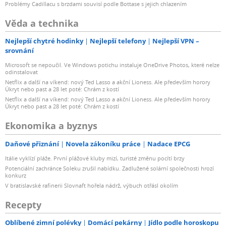
Problémy Cadillacu s brzdami souvisí podle Bottase s jejich chlazením
Věda a technika
Nejlepší chytré hodinky
Nejlepší telefony
Nejlepší VPN –
srovnání
Microsoft se nepoučil. Ve Windows potichu instaluje OneDrive Photos, které nelze
odinstalovat
Netflix a další na víkend: nový Ted Lasso a akční Lioness. Ale především horory
Úkryt nebo past a 28 let poté: Chrám z kostí
Netflix a další na víkend: nový Ted Lasso a akční Lioness. Ale především horory
Úkryt nebo past a 28 let poté: Chrám z kostí
Ekonomika a byznys
Daňové přiznání
Novela zákoníku práce
Nadace EPCG
Itálie vyklízí pláže. První plážové kluby mizí, turisté změnu pocítí brzy
Potenciální zachránce Soleku zrušil nabídku. Zadlužené solární společnosti hrozí
konkurz
V bratislavské rafinerii Slovnaft hořela nádrž, výbuch otřásl okolím
Recepty
Oblíbené zimní polévky
Domácí pekárny
Jídlo podle horoskopu