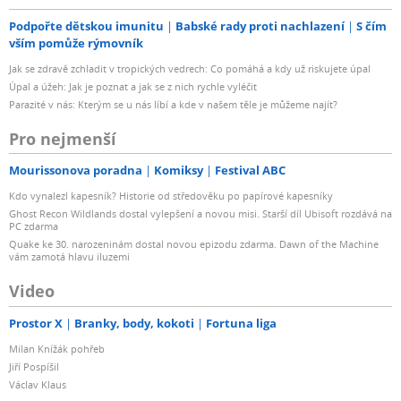
Podpořte dětskou imunitu
Babské rady proti nachlazení
S čím
vším pomůže rýmovník
Jak se zdravě zchladit v tropických vedrech: Co pomáhá a kdy už riskujete úpal
Úpal a úžeh: Jak je poznat a jak se z nich rychle vyléčit
Parazité v nás: Kterým se u nás líbí a kde v našem těle je můžeme najít?
Pro nejmenší
Mourissonova poradna
Komiksy
Festival ABC
Kdo vynalezl kapesník? Historie od středověku po papírové kapesníky
Ghost Recon Wildlands dostal vylepšení a novou misi. Starší díl Ubisoft rozdává na
PC zdarma
Quake ke 30. narozeninám dostal novou epizodu zdarma. Dawn of the Machine
vám zamotá hlavu iluzemi
Video
Prostor X
Branky, body, kokoti
Fortuna liga
Milan Knížák pohřeb
Jiří Pospíšil
Václav Klaus