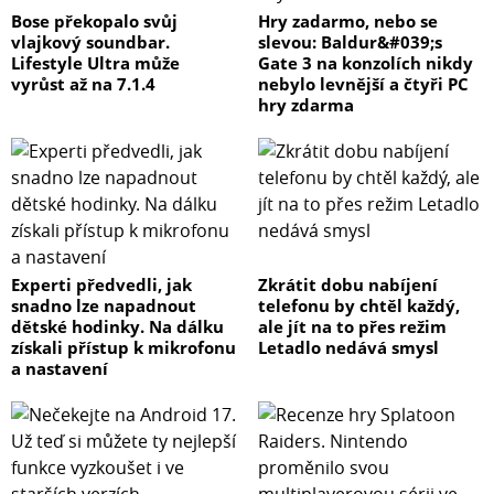
Bose překopalo svůj
Hry zadarmo, nebo se
vlajkový soundbar.
slevou: Baldur&#039;s
Lifestyle Ultra může
Gate 3 na konzolích nikdy
vyrůst až na 7.1.4
nebylo levnější a čtyři PC
hry zdarma
Experti předvedli, jak
Zkrátit dobu nabíjení
snadno lze napadnout
telefonu by chtěl každý,
dětské hodinky. Na dálku
ale jít na to přes režim
získali přístup k mikrofonu
Letadlo nedává smysl
a nastavení