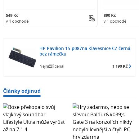
549 Kč
890 Kč
v 1 obchodě
v 1 obchodě
HP Pavilion 15-p087na Klávesnice CZ černá
bez rámečku
Nejnižší cena!
1 190 Kč
Články odjinud