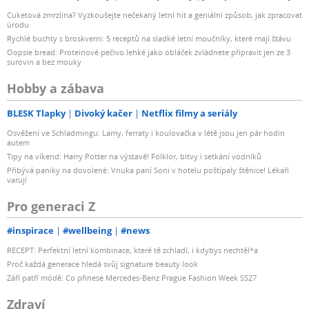
Cuketová zmrzlina? Vyzkoušejte nečekaný letní hit a geniální způsob, jak zpracovat
úrodu
Rychlé buchty s broskvemi: 5 receptů na sladké letní moučníky, které mají šťávu
Oopsie bread: Proteinové pečivo lehké jako obláček zvládnete připravit jen ze 3
surovin a bez mouky
Hobby a zábava
BLESK Tlapky
Divoký kačer
Netflix filmy a seriály
Osvěžení ve Schladmingu: Lamy, ferraty i koulovačka v létě jsou jen pár hodin
autem
Tipy na víkend: Harry Potter na výstavě! Folklor, bitvy i setkání vodníků
Přibývá paniky na dovolené: Vnuka paní Soni v hotelu poštípaly štěnice! Lékaři
varují
Pro generaci Z
#inspirace
#wellbeing
#news
RECEPT: Perfektní letní kombinace, které tě zchladí, i kdybys nechtěl*a
Proč každá generace hledá svůj signature beauty look
Září patří módě: Co přinese Mercedes-Benz Prague Fashion Week SS27
Zdraví