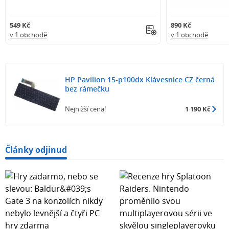
549 Kč
890 Kč
v 1 obchodě
v 1 obchodě
HP Pavilion 15-p100dx Klávesnice CZ černá
bez rámečku
Nejnižší cena!
1 190 Kč
Články odjinud