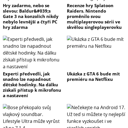
Hry zadarmo, nebo se
Recenze hry Splatoon
slevou: Baldur&#039;s
Raiders. Nintendo
Gate 3 na konzolích nikdy
proměnilo svou
nebylo levnější a čtyři PC
multiplayerovou sérii ve
hry zdarma
skvělou singleplayerovku
Experti předvedli, jak
Ukázka z GTA 6 bude mít
snadno lze napadnout
premiéru na Netflixu
dětské hodinky. Na dálku
získali přístup k mikrofonu
a nastavení