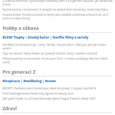
Cuketová zmrzlina? Vyzkoušejte nečekaný letní hit a geniální způsob, jak zpracovat
úrodu
Rychlé buchty s broskvemi: 5 receptů na sladké letní moučníky, které mají šťávu
Oopsie bread: Proteinové pečivo lehké jako obláček zvládnete připravit jen ze 3
surovin a bez mouky
Hobby a zábava
BLESK Tlapky
Divoký kačer
Netflix filmy a seriály
Osvěžení ve Schladmingu: Lamy, ferraty i koulovačka v létě jsou jen pár hodin
autem
Tipy na víkend: Harry Potter na výstavě! Folklor, bitvy i setkání vodníků
Přibývá paniky na dovolené: Vnuka paní Soni v hotelu poštípaly štěnice! Lékaři
varují
Pro generaci Z
#inspirace
#wellbeing
#news
RECEPT: Perfektní letní kombinace, které tě zchladí, i kdybys nechtěl*a
Proč každá generace hledá svůj signature beauty look
Září patří módě: Co přinese Mercedes-Benz Prague Fashion Week SS27
Zdraví