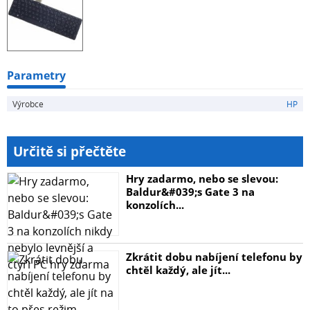
Parametry
Výrobce
HP
Určitě si přečtěte
Hry zadarmo, nebo se slevou:
Baldur&#039;s Gate 3 na
konzolích...
Zkrátit dobu nabíjení telefonu by
chtěl každý, ale jít...