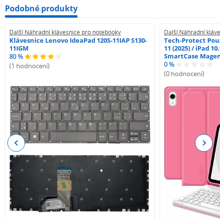
Podobné produkty
Další Náhradní klávesnice pro notebooky
Další Náhradní kláv
Klávesnice Lenovo IdeaPad 120S-11IAP S130-
Tech-Protect Pouz
11IGM
11 (2025) / iPad 10
SmartCase Mage
80 %
0 %
(1 hodnocení)
(0 hodnocení)
Previous
Next