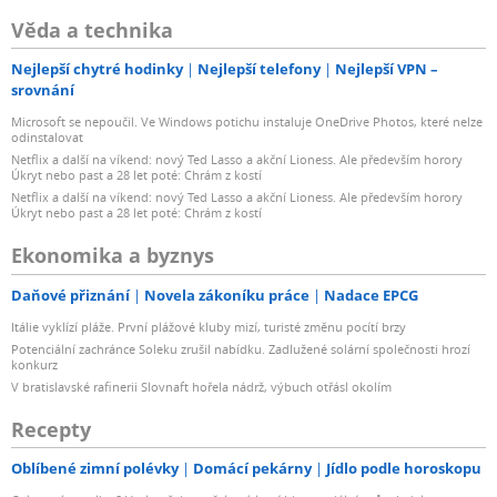
Věda a technika
Nejlepší chytré hodinky
Nejlepší telefony
Nejlepší VPN –
srovnání
Microsoft se nepoučil. Ve Windows potichu instaluje OneDrive Photos, které nelze
odinstalovat
Netflix a další na víkend: nový Ted Lasso a akční Lioness. Ale především horory
Úkryt nebo past a 28 let poté: Chrám z kostí
Netflix a další na víkend: nový Ted Lasso a akční Lioness. Ale především horory
Úkryt nebo past a 28 let poté: Chrám z kostí
Ekonomika a byznys
Daňové přiznání
Novela zákoníku práce
Nadace EPCG
Itálie vyklízí pláže. První plážové kluby mizí, turisté změnu pocítí brzy
Potenciální zachránce Soleku zrušil nabídku. Zadlužené solární společnosti hrozí
konkurz
V bratislavské rafinerii Slovnaft hořela nádrž, výbuch otřásl okolím
Recepty
Oblíbené zimní polévky
Domácí pekárny
Jídlo podle horoskopu