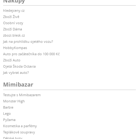
Nákupy
hledejceny.cz
Zboží Živě
Osobní vozy
Zboží Dáma
zbozi.blesk.cz
Jak na prohlídku ojetého vozu?
HobbyKompas
Auto pro začátečníka do 100 000 Kč
Zboží Auto
Ojetá Škoda Octavia
Jak vybrat auto?
Mimibazar
Testujte s Mimibazarem
Monster High
Barbie
Lego
Pyžama
Kosmetika a parfémy
Teplákové soupravy
Dětské boty