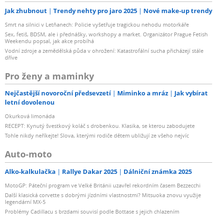
Jak zhubnout
Trendy nehty pro jaro 2025
Nové make-up trendy
Smrt na silnici v Letňanech: Policie vyšetřuje tragickou nehodu motorkáře
Sex, fetiš, BDSM, ale i přednášky, workshopy a market. Organizátor Prague Fetish
Weekendu popsal, jak akce probíhá
Vodní zdroje a zemědělská půda v ohrožení: Katastrofální sucha přicházejí stále
dříve
Pro ženy a maminky
Nejčastější novoroční předsevzetí
Miminko a mráz
Jak vybírat
letní dovolenou
Okurková limonáda
RECEPT: Kynutý švestkový koláč s drobenkou. Klasika, se kterou zabodujete
Tohle nikdy neříkejte! Slova, kterými rodiče dětem ubližují ze všeho nejvíc
Auto-moto
Alko-kalkulačka
Rallye Dakar 2025
Dálniční známka 2025
MotoGP: Páteční program ve Velké Británii uzavřel rekordním časem Bezzecchi
Další klasická corvette s dobrými jízdními vlastnostmi? Mitsuoka znovu využije
legendární MX-5
Problémy Cadillacu s brzdami souvisí podle Bottase s jejich chlazením