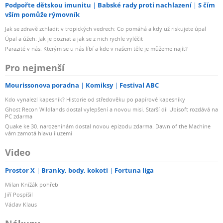
Podpořte dětskou imunitu
Babské rady proti nachlazení
S čím
vším pomůže rýmovník
Jak se zdravě zchladit v tropických vedrech: Co pomáhá a kdy už riskujete úpal
Úpal a úžeh: Jak je poznat a jak se z nich rychle vyléčit
Parazité v nás: Kterým se u nás líbí a kde v našem těle je můžeme najít?
Pro nejmenší
Mourissonova poradna
Komiksy
Festival ABC
Kdo vynalezl kapesník? Historie od středověku po papírové kapesníky
Ghost Recon Wildlands dostal vylepšení a novou misi. Starší díl Ubisoft rozdává na
PC zdarma
Quake ke 30. narozeninám dostal novou epizodu zdarma. Dawn of the Machine
vám zamotá hlavu iluzemi
Video
Prostor X
Branky, body, kokoti
Fortuna liga
Milan Knížák pohřeb
Jiří Pospíšil
Václav Klaus