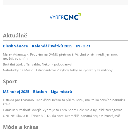
VÝBĚR
Aktuálně
Blesk Vánoce
Kalendář svátků 2025
INFO.cz
Marek Adamczyk: Problém na DAMU přetrvává. Všichni o něm vědí, jen moc
nevědí, co s ním
Brutální útok v Tanvaldu: Několik pobodaných
Nahotinky na Měsíci: Astronautovy Playboy fotky se vydražily za miliony
Sport
MS hokej 2025
Biatlon
Liga mistrů
Ostuda pro Dynamo. Odhlášení béčka za půl milionu, majitelka odmítla nabídku
kraje
Haraslín si zaslouží odejít. Výhra je to i pro Spartu, ale měla by ještě zareagovat
ONLINE: Slavia B - Třinec 3:2. Dukla hostí Kroměříž, Karviná hraje v Prostějově
Móda a krása