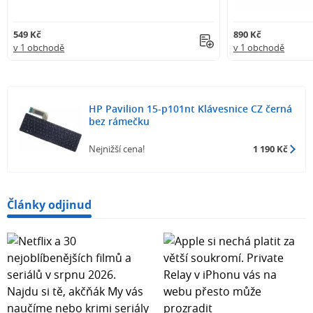
549 Kč
890 Kč
v 1 obchodě
v 1 obchodě
HP Pavilion 15-p101nt Klávesnice CZ černá
bez rámečku
Nejnižší cena!
1 190 Kč
Články odjinud