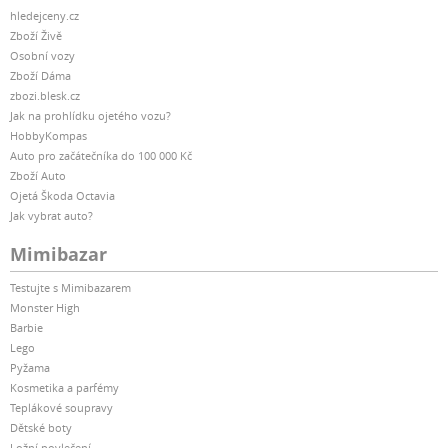
hledejceny.cz
Zboží Živě
Osobní vozy
Zboží Dáma
zbozi.blesk.cz
Jak na prohlídku ojetého vozu?
HobbyKompas
Auto pro začátečníka do 100 000 Kč
Zboží Auto
Ojetá Škoda Octavia
Jak vybrat auto?
Mimibazar
Testujte s Mimibazarem
Monster High
Barbie
Lego
Pyžama
Kosmetika a parfémy
Teplákové soupravy
Dětské boty
Ložní povlečení