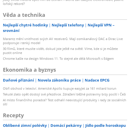
loňský rekord?
Věda a technika
Nejlepší chytré hodinky
Nejlepší telefony
Nejlepší VPN –
srovnání
Marantz mění vnitřnosti svých AV receiverů. Mají osmikanálový DAC a Dirac Live
podporuje i tenký model
30 filmů, které musíte vidět, dokud jste ještě na světě. Víme, kde si je můžete
pustit online
Chrome kašle na design Windows 11. To stejné ale dělá Microsoft s Edgem
Ekonomika a byznys
Daňové přiznání
Novela zákoníku práce
Nadace EPCG
Obří obchod v letectví. Americké Apollo kupuje easyJet za 161 miliard korun
Tekuté zlato opět dostojí své přezdívce. Zdražení běžné potraviny brzy pocítí i Češi
AI místo finančního poradce? Test odhalil neexistující produkty i rady ze sociálních
sítí
Recepty
Oblíbené zimní polévky
Domácí pekárny
Jídlo podle horoskopu