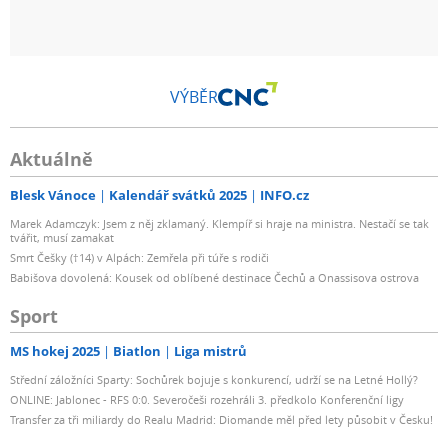
VÝBĚR
Aktuálně
Blesk Vánoce
Kalendář svátků 2025
INFO.cz
Marek Adamczyk: Jsem z něj zklamaný. Klempíř si hraje na ministra. Nestačí se tak
tvářit, musí zamakat
Smrt Češky (†14) v Alpách: Zemřela při túře s rodiči
Babišova dovolená: Kousek od oblíbené destinace Čechů a Onassisova ostrova
Sport
MS hokej 2025
Biatlon
Liga mistrů
Střední záložníci Sparty: Sochůrek bojuje s konkurencí, udrží se na Letné Hollý?
ONLINE: Jablonec - RFS 0:0. Severočeši rozehráli 3. předkolo Konferenční ligy
Transfer za tři miliardy do Realu Madrid: Diomande měl před lety působit v Česku!