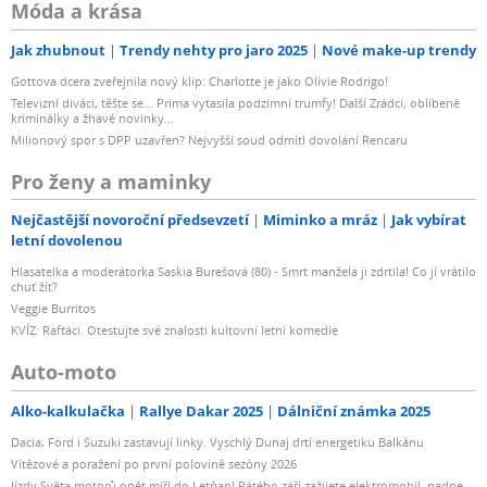
Móda a krása
Jak zhubnout
Trendy nehty pro jaro 2025
Nové make-up trendy
Gottova dcera zveřejnila nový klip: Charlotte je jako Olivie Rodrigo!
Televizní diváci, těšte se... Prima vytasila podzimní trumfy! Další Zrádci, oblíbené
kriminálky a žhavé novinky...
Milionový spor s DPP uzavřen? Nejvyšší soud odmítl dovolání Rencaru
Pro ženy a maminky
Nejčastější novoroční předsevzetí
Miminko a mráz
Jak vybírat
letní dovolenou
Hlasatelka a moderátorka Saskia Burešová (80) - Smrt manžela ji zdrtila! Co jí vrátilo
chuť žít?
Veggie Burritos
KVÍZ: Rafťáci. Otestujte své znalosti kultovní letní komedie
Auto-moto
Alko-kalkulačka
Rallye Dakar 2025
Dálniční známka 2025
Dacia, Ford i Suzuki zastavují linky. Vyschlý Dunaj drtí energetiku Balkánu
Vítězové a poražení po první polovině sezóny 2026
Jízdy Světa motorů opět míří do Letňan! Pátého září zažijete elektromobil, padne