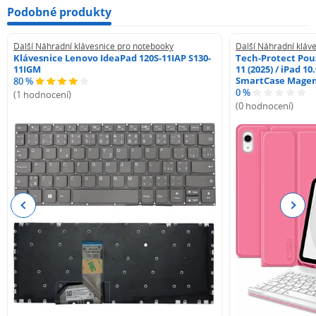
Podobné produkty
Další Náhradní klávesnice pro notebooky
Další Náhradní kláv
Klávesnice Lenovo IdeaPad 120S-11IAP S130-
Tech-Protect Pouz
11IGM
11 (2025) / iPad 10
SmartCase Mage
80 %
0 %
(1 hodnocení)
(0 hodnocení)
Previous
Next