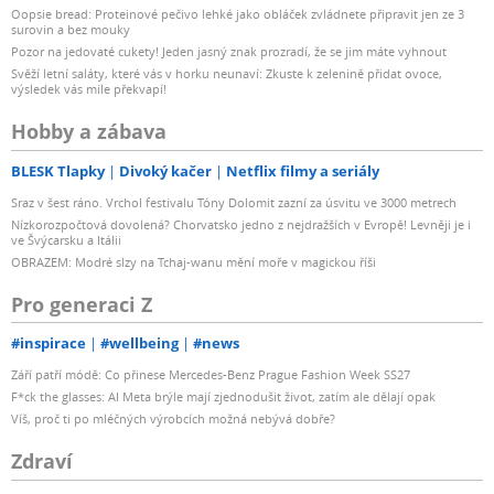
Oopsie bread: Proteinové pečivo lehké jako obláček zvládnete připravit jen ze 3
surovin a bez mouky
Pozor na jedovaté cukety! Jeden jasný znak prozradí, že se jim máte vyhnout
Svěží letní saláty, které vás v horku neunaví: Zkuste k zelenině přidat ovoce,
výsledek vás mile překvapí!
Hobby a zábava
BLESK Tlapky
Divoký kačer
Netflix filmy a seriály
Sraz v šest ráno. Vrchol festivalu Tóny Dolomit zazní za úsvitu ve 3000 metrech
Nízkorozpočtová dovolená? Chorvatsko jedno z nejdražších v Evropě! Levněji je i
ve Švýcarsku a Itálii
OBRAZEM: Modré slzy na Tchaj-wanu mění moře v magickou říši
Pro generaci Z
#inspirace
#wellbeing
#news
Září patří módě: Co přinese Mercedes-Benz Prague Fashion Week SS27
F*ck the glasses: AI Meta brýle mají zjednodušit život, zatím ale dělají opak
Víš, proč ti po mléčných výrobcích možná nebývá dobře?
Zdraví