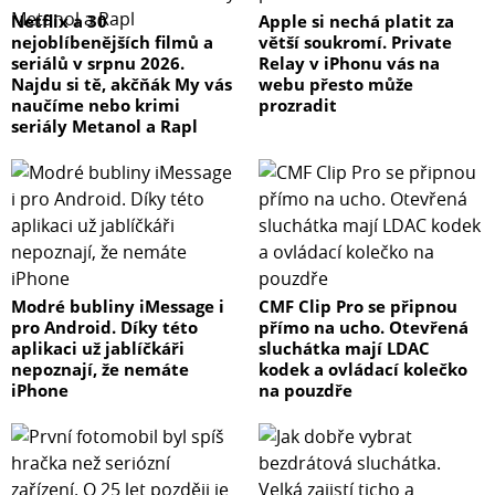
Netflix a 30
Apple si nechá platit za
nejoblíbenějších filmů a
větší soukromí. Private
seriálů v srpnu 2026.
Relay v iPhonu vás na
Najdu si tě, akčňák My vás
webu přesto může
naučíme nebo krimi
prozradit
seriály Metanol a Rapl
Modré bubliny iMessage i
CMF Clip Pro se připnou
pro Android. Díky této
přímo na ucho. Otevřená
aplikaci už jablíčkáři
sluchátka mají LDAC
nepoznají, že nemáte
kodek a ovládací kolečko
iPhone
na pouzdře