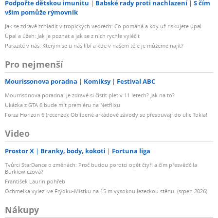
Podpořte dětskou imunitu
Babské rady proti nachlazení
S čím
vším pomůže rýmovník
Jak se zdravě zchladit v tropických vedrech: Co pomáhá a kdy už riskujete úpal
Úpal a úžeh: Jak je poznat a jak se z nich rychle vyléčit
Parazité v nás: Kterým se u nás líbí a kde v našem těle je můžeme najít?
Pro nejmenší
Mourissonova poradna
Komiksy
Festival ABC
Mourrisonova poradna: Je zdravé si čistit pleť v 11 letech? Jak na to?
Ukázka z GTA 6 bude mít premiéru na Netflixu
Forza Horizon 6 (recenze): Oblíbené arkádové závody se přesouvají do ulic Tokia!
Video
Prostor X
Branky, body, kokoti
Fortuna liga
Tvůrci StarDance o změnách: Proč budou porotci opět čtyři a čím přesvědčila
Burkiewiczová?
František Laurin pohřeb
Ochmelka vylezl ve Frýdku-Místku na 15 m vysokou lezeckou stěnu. (srpen 2026)
Nákupy