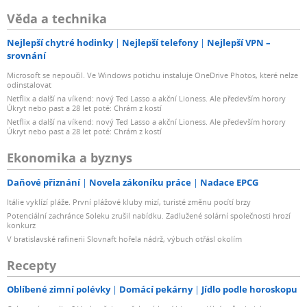
Věda a technika
Nejlepší chytré hodinky
Nejlepší telefony
Nejlepší VPN –
srovnání
Microsoft se nepoučil. Ve Windows potichu instaluje OneDrive Photos, které nelze
odinstalovat
Netflix a další na víkend: nový Ted Lasso a akční Lioness. Ale především horory
Úkryt nebo past a 28 let poté: Chrám z kostí
Netflix a další na víkend: nový Ted Lasso a akční Lioness. Ale především horory
Úkryt nebo past a 28 let poté: Chrám z kostí
Ekonomika a byznys
Daňové přiznání
Novela zákoníku práce
Nadace EPCG
Itálie vyklízí pláže. První plážové kluby mizí, turisté změnu pocítí brzy
Potenciální zachránce Soleku zrušil nabídku. Zadlužené solární společnosti hrozí
konkurz
V bratislavské rafinerii Slovnaft hořela nádrž, výbuch otřásl okolím
Recepty
Oblíbené zimní polévky
Domácí pekárny
Jídlo podle horoskopu