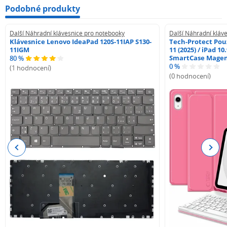
Podobné produkty
Další Náhradní klávesnice pro notebooky
Další Náhradní kláv
Klávesnice Lenovo IdeaPad 120S-11IAP S130-
Tech-Protect Pouz
11IGM
11 (2025) / iPad 10
SmartCase Mage
80 %
0 %
(1 hodnocení)
(0 hodnocení)
Previous
Next