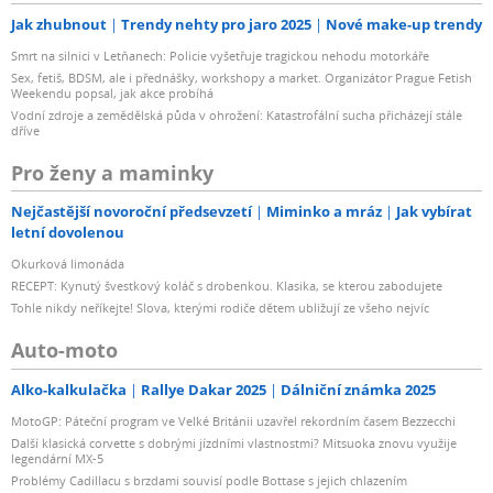
Jak zhubnout
Trendy nehty pro jaro 2025
Nové make-up trendy
Smrt na silnici v Letňanech: Policie vyšetřuje tragickou nehodu motorkáře
Sex, fetiš, BDSM, ale i přednášky, workshopy a market. Organizátor Prague Fetish
Weekendu popsal, jak akce probíhá
Vodní zdroje a zemědělská půda v ohrožení: Katastrofální sucha přicházejí stále
dříve
Pro ženy a maminky
Nejčastější novoroční předsevzetí
Miminko a mráz
Jak vybírat
letní dovolenou
Okurková limonáda
RECEPT: Kynutý švestkový koláč s drobenkou. Klasika, se kterou zabodujete
Tohle nikdy neříkejte! Slova, kterými rodiče dětem ubližují ze všeho nejvíc
Auto-moto
Alko-kalkulačka
Rallye Dakar 2025
Dálniční známka 2025
MotoGP: Páteční program ve Velké Británii uzavřel rekordním časem Bezzecchi
Další klasická corvette s dobrými jízdními vlastnostmi? Mitsuoka znovu využije
legendární MX-5
Problémy Cadillacu s brzdami souvisí podle Bottase s jejich chlazením