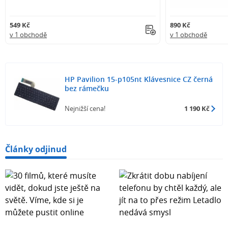
549 Kč
890 Kč
v 1 obchodě
v 1 obchodě
HP Pavilion 15-p105nt Klávesnice CZ černá
bez rámečku
Nejnižší cena!
1 190 Kč
Články odjinud