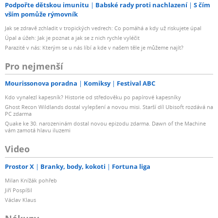
Podpořte dětskou imunitu
Babské rady proti nachlazení
S čím
vším pomůže rýmovník
Jak se zdravě zchladit v tropických vedrech: Co pomáhá a kdy už riskujete úpal
Úpal a úžeh: Jak je poznat a jak se z nich rychle vyléčit
Parazité v nás: Kterým se u nás líbí a kde v našem těle je můžeme najít?
Pro nejmenší
Mourissonova poradna
Komiksy
Festival ABC
Kdo vynalezl kapesník? Historie od středověku po papírové kapesníky
Ghost Recon Wildlands dostal vylepšení a novou misi. Starší díl Ubisoft rozdává na
PC zdarma
Quake ke 30. narozeninám dostal novou epizodu zdarma. Dawn of the Machine
vám zamotá hlavu iluzemi
Video
Prostor X
Branky, body, kokoti
Fortuna liga
Milan Knížák pohřeb
Jiří Pospíšil
Václav Klaus