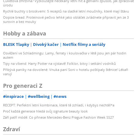
Cuketová zmrzlina? Vyzkoušejte nečekaný letní hit a geniální způsob, jak zpracovat
úrodu
Rychlé buchty s broskvemi: 5 receptů na sladké letní moučníky, které mají šťávu
Oopsie bread: Proteinové pečivo lehké jako obláček zvládnete připravit jen ze 3
surovin a bez mouky
Hobby a zábava
BLESK Tlapky
Divoký kačer
Netflix filmy a seriály
Osvěžení ve Schladmingu: Lamy, ferraty i koulovačka v létě jsou jen pár hodin
autem
Tipy na víkend: Harry Potter na výstavě! Folklor, bitvy i setkání vodníků
Přibývá paniky na dovolené: Vnuka paní Soni v hotelu poštípaly štěnice! Lékaři
varují
Pro generaci Z
#inspirace
#wellbeing
#news
RECEPT: Perfektní letní kombinace, které tě zchladí, i kdybys nechtěl*a
Proč každá generace hledá svůj signature beauty look
Září patří módě: Co přinese Mercedes-Benz Prague Fashion Week SS27
Zdraví