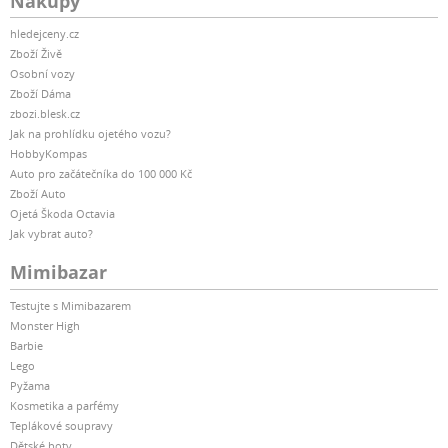
Nákupy
hledejceny.cz
Zboží Živě
Osobní vozy
Zboží Dáma
zbozi.blesk.cz
Jak na prohlídku ojetého vozu?
HobbyKompas
Auto pro začátečníka do 100 000 Kč
Zboží Auto
Ojetá Škoda Octavia
Jak vybrat auto?
Mimibazar
Testujte s Mimibazarem
Monster High
Barbie
Lego
Pyžama
Kosmetika a parfémy
Teplákové soupravy
Dětské boty