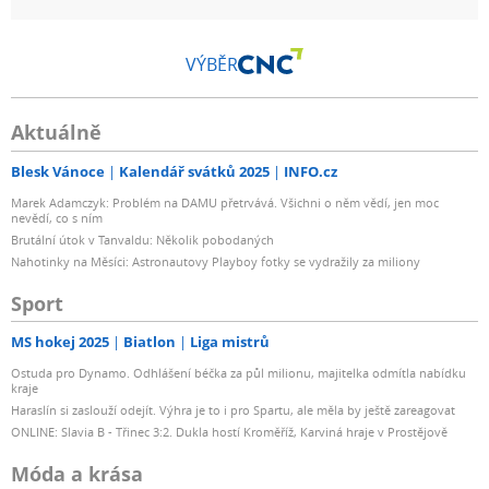
VÝBĚR
Aktuálně
Blesk Vánoce
Kalendář svátků 2025
INFO.cz
Marek Adamczyk: Problém na DAMU přetrvává. Všichni o něm vědí, jen moc
nevědí, co s ním
Brutální útok v Tanvaldu: Několik pobodaných
Nahotinky na Měsíci: Astronautovy Playboy fotky se vydražily za miliony
Sport
MS hokej 2025
Biatlon
Liga mistrů
Ostuda pro Dynamo. Odhlášení béčka za půl milionu, majitelka odmítla nabídku
kraje
Haraslín si zaslouží odejít. Výhra je to i pro Spartu, ale měla by ještě zareagovat
ONLINE: Slavia B - Třinec 3:2. Dukla hostí Kroměříž, Karviná hraje v Prostějově
Móda a krása