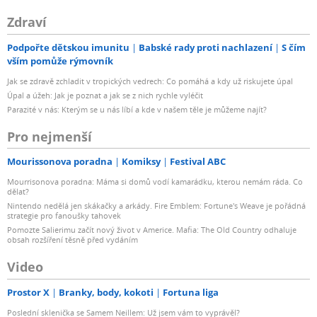
Zdraví
Podpořte dětskou imunitu
Babské rady proti nachlazení
S čím
vším pomůže rýmovník
Jak se zdravě zchladit v tropických vedrech: Co pomáhá a kdy už riskujete úpal
Úpal a úžeh: Jak je poznat a jak se z nich rychle vyléčit
Parazité v nás: Kterým se u nás líbí a kde v našem těle je můžeme najít?
Pro nejmenší
Mourissonova poradna
Komiksy
Festival ABC
Mourrisonova poradna: Máma si domů vodí kamarádku, kterou nemám ráda. Co
dělat?
Nintendo nedělá jen skákačky a arkády. Fire Emblem: Fortune's Weave je pořádná
strategie pro fanoušky tahovek
Pomozte Salierimu začít nový život v Americe. Mafia: The Old Country odhaluje
obsah rozšíření těsně před vydáním
Video
Prostor X
Branky, body, kokoti
Fortuna liga
Poslední sklenička se Samem Neillem: Už jsem vám to vyprávěl?