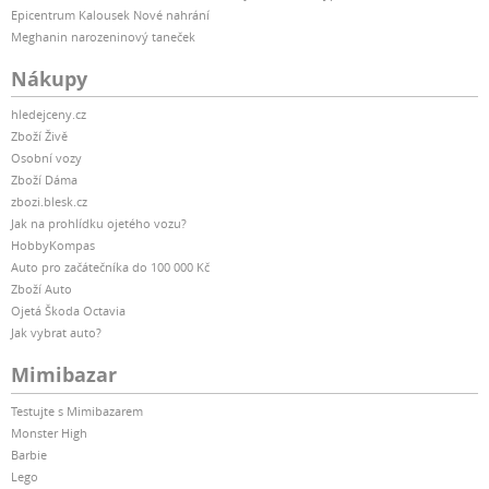
Epicentrum Kalousek Nové nahrání
Meghanin narozeninový taneček
Nákupy
hledejceny.cz
Zboží Živě
Osobní vozy
Zboží Dáma
zbozi.blesk.cz
Jak na prohlídku ojetého vozu?
HobbyKompas
Auto pro začátečníka do 100 000 Kč
Zboží Auto
Ojetá Škoda Octavia
Jak vybrat auto?
Mimibazar
Testujte s Mimibazarem
Monster High
Barbie
Lego