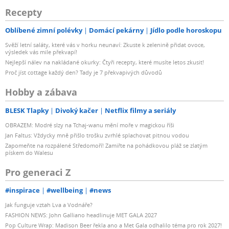
Recepty
Oblíbené zimní polévky
Domácí pekárny
Jídlo podle horoskopu
Svěží letní saláty, které vás v horku neunaví: Zkuste k zelenině přidat ovoce,
výsledek vás mile překvapí!
Nejlepší nálev na nakládané okurky: Čtyři recepty, které musíte letos zkusit!
Proč jíst cottage každý den? Tady je 7 překvapivých důvodů
Hobby a zábava
BLESK Tlapky
Divoký kačer
Netflix filmy a seriály
OBRAZEM: Modré slzy na Tchaj-wanu mění moře v magickou říši
Jan Faltus: Vždycky mně přišlo trošku zvrhlé splachovat pitnou vodou
Zapomeňte na rozpálené Středomoří! Zamiřte na pohádkovou pláž se zlatým
pískem do Walesu
Pro generaci Z
#inspirace
#wellbeing
#news
Jak funguje vztah Lva a Vodnáře?
FASHION NEWS: John Galliano headlinuje MET GALA 2027
Pop Culture Wrap: Madison Beer řekla ano a Met Gala odhalilo téma pro rok 2027!