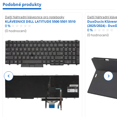
Podobné produkty
Další Náhradní klávesnice pro notebooky
Další Náhradní kláv
KLÁVESNICE DELL LATITUDE 5500 5501 5510
DuxDucis Klávesn
(2025/2024) - Dux
0 %
0 %
(0 hodnocení)
(0 hodnocení)
Previous
Next