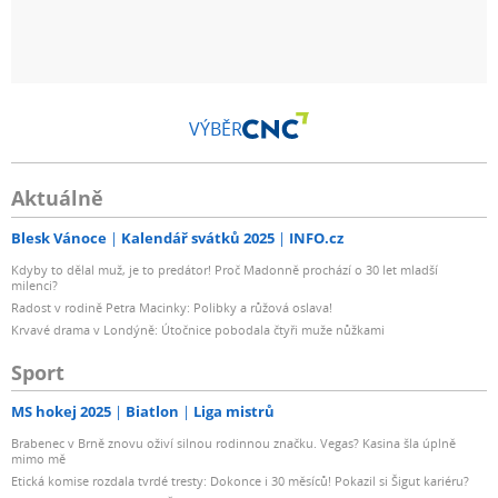
VÝBĚR
Aktuálně
Blesk Vánoce
Kalendář svátků 2025
INFO.cz
Kdyby to dělal muž, je to predátor! Proč Madonně prochází o 30 let mladší
milenci?
Radost v rodině Petra Macinky: Polibky a růžová oslava!
Krvavé drama v Londýně: Útočnice pobodala čtyři muže nůžkami
Sport
MS hokej 2025
Biatlon
Liga mistrů
Brabenec v Brně znovu oživí silnou rodinnou značku. Vegas? Kasina šla úplně
mimo mě
Etická komise rozdala tvrdé tresty: Dokonce i 30 měsíců! Pokazil si Šigut kariéru?