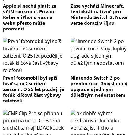
Apple si nechá platit za
Zase vychází Minecraft,
větší soukromí. Private
tentokrát nativně pro
Relay v iPhonu vás na
Nintendo Switch 2. Nová
webu přesto může
verze dorazí v říjnu
prozradit
První fotomobil byl spíš
Nintendo Switch 2 po
hračka než seriózní
prvním roce. Smysluplný
zařízení. O 25 let později je
upgrade s jediným
foťák klíčová část výbavy
důležitým nedostatkem
telefonů