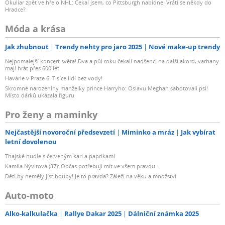
Okuliar zpět ve hře o NHL: Čekal jsem, co Pittsburgh nabídne. Vrátí se někdy do
Hradce?
Móda a krása
Jak zhubnout
Trendy nehty pro jaro 2025
Nové make-up trendy
Nejpomalejší koncert světa! Dva a půl roku čekali nadšenci na další akord, varhany
mají hrát přes 600 let
Havárie v Praze 6: Tisíce lidí bez vody!
Skromné narozeniny manželky prince Harryho: Oslavu Meghan sabotovali psi!
Místo dárků ukázala figuru
Pro ženy a maminky
Nejčastější novoroční předsevzetí
Miminko a mráz
Jak vybírat
letní dovolenou
Thajské nudle s červeným kari a paprikami
Kamila Nývltová (37): Občas potřebuji mít ve všem pravdu...
Děti by neměly jíst houby! Je to pravda? Záleží na věku a množství
Auto-moto
Alko-kalkulačka
Rallye Dakar 2025
Dálniční známka 2025