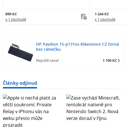
899 Kč
1 244 Kč
v 1 obchodě
v 1 obchodě
HP Pavilion 15-p131ns Klávesnice CZ černá
bez rámečku
Nejnižší cena!
1 190 Kč
Články odjinud