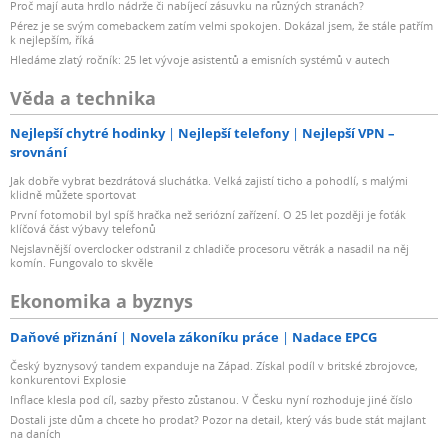
Proč mají auta hrdlo nádrže či nabíjecí zásuvku na různých stranách?
Pérez je se svým comebackem zatím velmi spokojen. Dokázal jsem, že stále patřím
k nejlepším, říká
Hledáme zlatý ročník: 25 let vývoje asistentů a emisních systémů v autech
Věda a technika
Nejlepší chytré hodinky
Nejlepší telefony
Nejlepší VPN –
srovnání
Jak dobře vybrat bezdrátová sluchátka. Velká zajistí ticho a pohodlí, s malými
klidně můžete sportovat
První fotomobil byl spíš hračka než seriózní zařízení. O 25 let později je foťák
klíčová část výbavy telefonů
Nejslavnější overclocker odstranil z chladiče procesoru větrák a nasadil na něj
komín. Fungovalo to skvěle
Ekonomika a byznys
Daňové přiznání
Novela zákoníku práce
Nadace EPCG
Český byznysový tandem expanduje na Západ. Získal podíl v britské zbrojovce,
konkurentovi Explosie
Inflace klesla pod cíl, sazby přesto zůstanou. V Česku nyní rozhoduje jiné číslo
Dostali jste dům a chcete ho prodat? Pozor na detail, který vás bude stát majlant
na daních